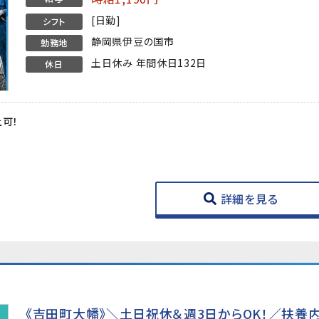
[日勤]
シフト
静岡県伊豆の国市
勤務地
土日休み 年間休日132日
休日
上可！
★
詳細を見る
《吉田町大幡》＼土日祝休＆週3日からOK！／扶養