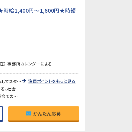
給1,400円〜1,600円★時短
】
在） 事務所カレンダーによる
注目ポイントをもっと見る
《未経験歓迎・先輩が丁寧に教えます》教育研修制度が充実しているので、製造・検査業務が初めての方も安心してスタートできます。アットホームな職場で長く働きやすい環境です。
《医療・バイオ分野の製品に携われるやりがい》医療やバイオ分野で使用されるマイクロ流路チップの品質を守る、社会に貢献できるお仕事です。クリーンルームでの作業で清潔な環境が保たれています。
《時短勤務も相談可》家庭や育児との両立を考えている方も歓迎。時短勤務のご相談に対応しています。家庭都合での休みも取りやすい職場です。
かんたん応募