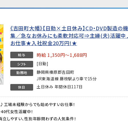
《吉田町大幡》【日勤×土日休み】CD・DVD製造の
集／急なお休みにも柔軟対応可⇒主婦(夫)活躍中
お仕事★入社祝金20万円!★
時給 1,350円～1,688円
給与
[日勤]
シフト
静岡県榛原郡吉田町
勤務地
JR東海道線 藤枝駅より車で15分
土日休み 年間休日117日
休日
る♪工場未経験からでも始めやすいお仕事！
40代女性活躍中！
両立しやすい、性別年齢問わずの人気条件！