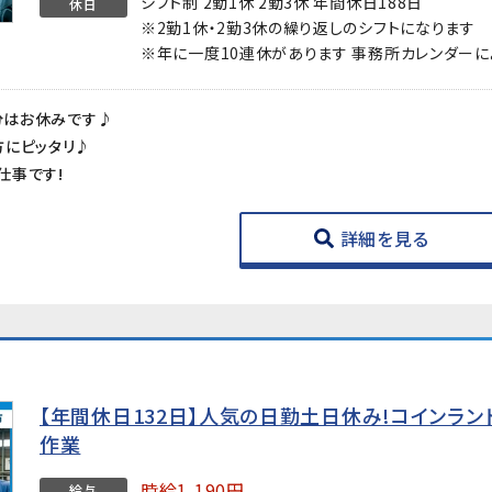
シフト制 2勤1休 2勤3休 年間休日188日
休日
※2勤1休・2勤3休の繰り返しのシフトになります
※年に一度10連休があります 事務所カレンダーに
半分はお休みです♪
方にピッタリ♪
仕事です!
詳細を見る
【年間休日132日】人気の日勤土日休み!コインラ
作業
時給1,190円
給与