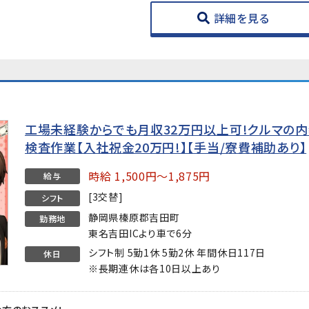
詳細を見る
工場未経験からでも月収32万円以上可!クルマの内
検査作業【入社祝金20万円!】【手当/寮費補助あり】
時給 1,500円～1,875円
給与
[3交替]
シフト
静岡県榛原郡吉田町
勤務地
東名吉田ICより車で6分
シフト制 5勤1休 5勤2休 年間休日117日
休日
※長期連休は各10日以上あり