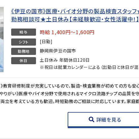
《伊豆の国市》医療・バイオ分野の製品検査スタッフ★時
勤務相談可★土日休み【未経験歓迎・女性活躍中！
時給 1,400円～1,600円
給与
[日勤]
シフト
静岡県伊豆の国市
勤務地
土日休み 年間休日120日
休日
※祝日は就業カレンダーによる（出勤日と休日が混
詳細を見る