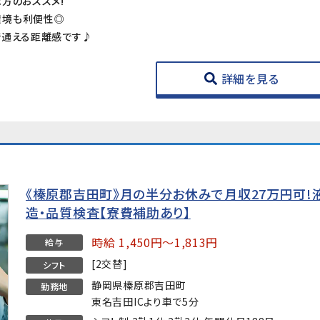
方のおススメ!
環境も利便性◎
で通える距離感です♪
詳細を見る
《榛原郡吉田町》月の半分お休みで月収27万円可!
造・品質検査【寮費補助あり】
時給 1,450円～1,813円
給与
[2交替]
シフト
静岡県榛原郡吉田町
勤務地
東名吉田ICより車で5分