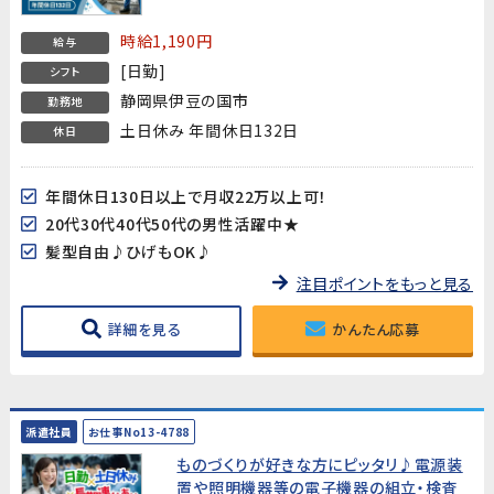
時給1,190円
給与
[日勤]
シフト
静岡県伊豆の国市
勤務地
土日休み 年間休日132日
休日
年間休日130日以上で月収22万以上可！
20代30代40代50代の男性活躍中★
髪型自由♪ひげもOK♪
注目ポイントをもっと見る
詳細を見る
かんたん応募
派遣社員
お仕事No13-4788
ものづくりが好きな方にピッタリ♪電源装
置や照明機器等の電子機器の組立・検査