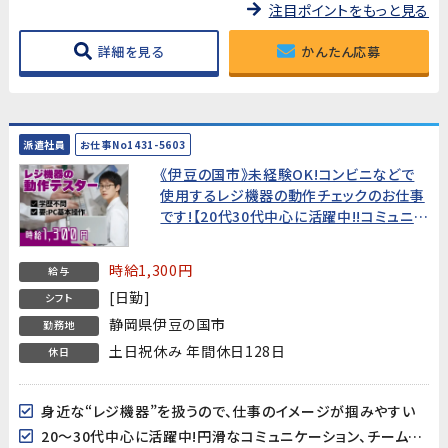
注目ポイントをもっと見る
詳細を見る
かんたん応募
派遣社員
お仕事No1431-5603
《伊豆の国市》未経験OK!コンビニなどで
使用するレジ機器の動作チェックのお仕事
です!【20代30代中心に活躍中!!コミュニケ
ーションが円滑で働きやすい環境♪】
時給1,300円
給与
[日勤]
シフト
静岡県伊豆の国市
勤務地
土日祝休み 年間休日128日
休日
身近な“レジ機器”を扱うので、仕事のイメージが掴みやすい
20～30代中心に活躍中!円滑なコミュニケーション、チームワークが心地よく、働きやすい環境♪