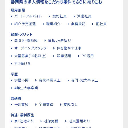
静岡県の求人情報をこだわり条件でさらに絞りこむ
雇用形態
パート・アルバイト
契約社員
派遣社員
紹介予定派遣
職業紹介
業務委託
正社員
経験・メリット
高収入・高時給
日払い/週払い
オープニングスタッフ
体を動かす仕事
大量募集(10名以上)
語学活用
PC活用
すぐ働ける
学歴
学歴不問
高校卒業以上
専門・短大卒以上
4年生大学卒業
交通費
一部支給
全額支給
支給なし
待遇・福利厚生
寮・社宅あり
社保完備
社員登用あり