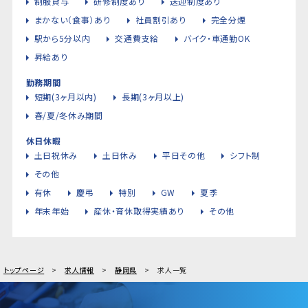
制服貸与
研修制度あり
送迎制度あり
まかない（食事）あり
社員割引あり
完全分煙
駅から5分以内
交通費支給
バイク・車通勤OK
昇給あり
勤務期間
短期(3ヶ月以内)
長期(3ヶ月以上)
春/夏/冬休み期間
休日休暇
土日祝休み
土日休み
平日その他
シフト制
その他
有休
慶弔
特別
GW
夏季
年末年始
産休・育休取得実績あり
その他
トップページ
求人情報
静岡県
求人一覧