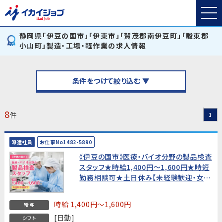
静岡県「伊豆の国市」「伊東市」「賀茂郡南伊豆町」「駿東郡
小山町」製造・工場・軽作業の求人情報
条件をつけて絞り込む ▼
8
件
1
派遣社員
お仕事No1482-5890
《伊豆の国市》医療・バイオ分野の製品検査
スタッフ★時給1,400円〜1,600円★時短
勤務相談可★土日休み【未経験歓迎・女性
活躍中！】
時給 1,400円～1,600円
給与
[日勤]
シフト