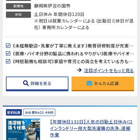
静岡県伊豆の国市
勤務地
土日休み 年間休日120日
休日
※祝日は就業カレンダーによる（出勤日と休日が混
在） 事務所カレンダーによる
《未経験歓迎・先輩が丁寧に教えます》教育研修制度が充実しているので、製造・検査業務が初めての方も安心してスタートできます。アットホームな職場で長く働きやすい環境です。
《医療・バイオ分野の製品に携われるやりがい》医療やバイオ分野で使用されるマイクロ流路チップの品質を守る、社会に貢献できるお仕事です。クリーンルームでの作業で清潔な環境が保たれています。
《時短勤務も相談可》家庭や育児との両立を考えている方も歓迎。時短勤務のご相談に対応しています。家庭都合での休みも取りやすい職場です。
注目ポイントをもっと見る
詳細を見る
かんたん応募
契約社員
お仕事No21-4465
【年間休日132日】人気の日勤土日休み!コ
インランドリー用大型洗濯機の洗浄、運搬
作業