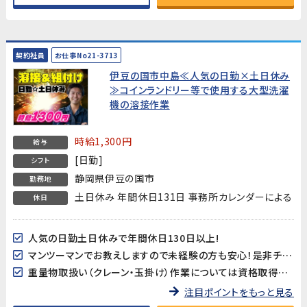
契約社員
お仕事No21-3713
伊豆の国市中島≪人気の日勤×土日休み
≫コインランドリー等で使用する大型洗濯
機の溶接作業
時給1,300円
給与
[日勤]
シフト
静岡県伊豆の国市
勤務地
土日休み 年間休日131日 事務所カレンダーによる
休日
人気の日勤土日休みで年間休日130日以上!
マンツーマンでお教えしますので未経験の方も安心！是非チャレンジしてみてください！
重量物取扱い（クレーン・玉掛け）作業については資格取得支援が有ります！
注目ポイントをもっと見る