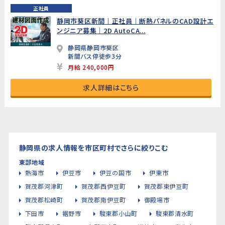
正社員
静岡市葵区新間｜正社員｜断熱パネルのCAD設計エ
ンジニア募集｜2D AutoCA...
静岡県静岡市葵区
新間バス停徒歩3分
月給 240,000円
求人詳細はこちら
静岡県の求人情報を市区町村でさらに絞りこむ
東部地域
熱海市
伊豆市
伊豆の国市
伊東市
賀茂郡河津町
賀茂郡西伊豆町
賀茂郡東伊豆町
賀茂郡松崎町
賀茂郡南伊豆町
御殿場市
下田市
裾野市
駿東郡小山町
駿東郡清水町