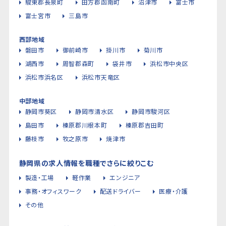
駿東郡長泉町
田方郡函南町
沼津市
富士市
富士宮市
三島市
西部地域
磐田市
御前崎市
掛川市
菊川市
湖西市
周智郡森町
袋井市
浜松市中央区
浜松市浜名区
浜松市天竜区
中部地域
静岡市葵区
静岡市清水区
静岡市駿河区
島田市
榛原郡川根本町
榛原郡吉田町
藤枝市
牧之原市
焼津市
静岡県の求人情報を職種でさらに絞りこむ
製造・工場
軽作業
エンジニア
事務・オフィスワーク
配送ドライバー
医療・介護
その他