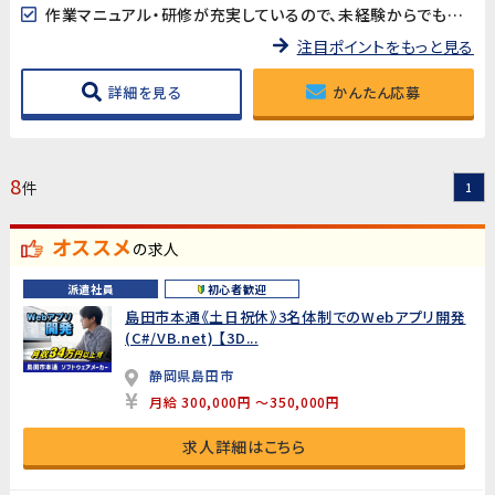
作業マニュアル・研修が充実しているので、未経験からでも安心してスタートできます!
注目ポイントをもっと見る
詳細を見る
かんたん応募
8
件
1
オススメ
の求人
派遣社員
初心者歓迎
島田市本通《土日祝休》3名体制でのWebアプリ開発
(C#/VB.net) 【3D...
静岡県島田市
月給 300,000円 ～350,000円
求人詳細はこちら