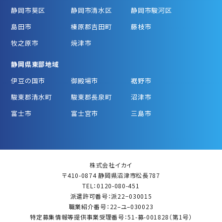
静岡市葵区
静岡市清水区
静岡市駿河区
島田市
榛原郡吉田町
藤枝市
牧之原市
焼津市
静岡県東部地域
伊豆の国市
御殿場市
裾野市
駿東郡清水町
駿東郡長泉町
沼津市
富士市
富士宮市
三島市
株式会社イカイ
〒410-0874 静岡県沼津市松長787
TEL：0120-080-451
派遣許可番号：派22−030015
職業紹介番号：22–ユ–030023
特定募集情報等提供事業受理番号：51-募-001828（第1号）