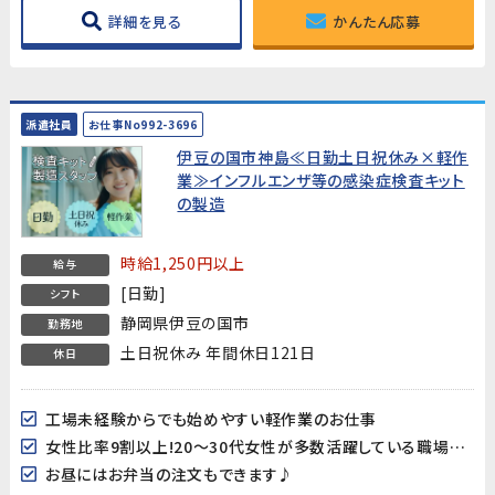
詳細を見る
かんたん応募
派遣社員
お仕事No992-3696
伊豆の国市神島≪日勤土日祝休み×軽作
業≫インフルエンザ等の感染症検査キット
の製造
時給1,250円以上
給与
[日勤]
シフト
静岡県伊豆の国市
勤務地
土日祝休み 年間休日121日
休日
工場未経験からでも始めやすい軽作業のお仕事
女性比率9割以上!20～30代女性が多数活躍している職場です♪
お昼にはお弁当の注文もできます♪