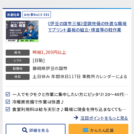
派遣社員
お仕事No13-381
《伊豆の国市三福》空調完備の快適な職場
でプリント基板の組立・検査等の軽作業
時給1,200円以上
給与
[日勤]
シフト
静岡県伊豆の国市
勤務地
土日休み 年間休日117日 事務所カレンダーによる
休日
一人でモクモクと作業に集中したい方にピッタリ！20～40代男女多数活躍中!!
冷暖房完備で作業は快適♪
食堂利用料は給与天引き♪職場に現金を持ち込まなくても大丈夫♪
注目ポイントをもっと見る
詳細を見る
かんたん応募