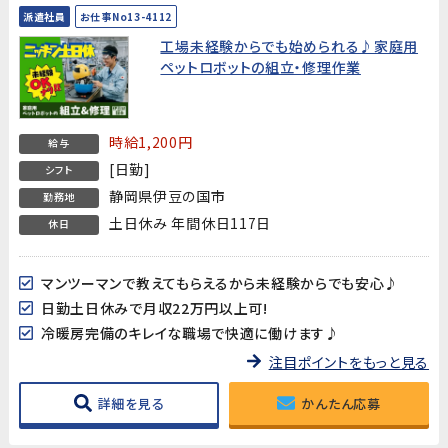
派遣社員
お仕事No13-4112
工場未経験からでも始められる♪家庭用
ペットロボットの組立・修理作業
時給1,200円
給与
[日勤]
シフト
静岡県伊豆の国市
勤務地
土日休み 年間休日117日
休日
マンツーマンで教えてもらえるから未経験からでも安心♪
日勤土日休みで月収22万円以上可!
冷暖房完備のキレイな職場で快適に働けます♪
注目ポイントをもっと見る
詳細を見る
かんたん応募