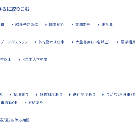
さらに絞りこむ
社員
紹介予定派遣
職業紹介
業務委託
正社員
ープニングスタッフ
体を動かす仕事
大量募集(10名以上)
語学活
大卒以上
4年生大学卒業
り
制服貸与
研修制度あり
送迎制度あり
まかない（食事）
・車通勤OK
昇給あり
春/夏/冬休み期間