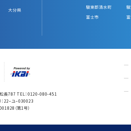
駿東郡清水町
駿
大分県
富士市
富
市松長787
TEL：0120-080-451
22–ユ–030023
1828（第1号）