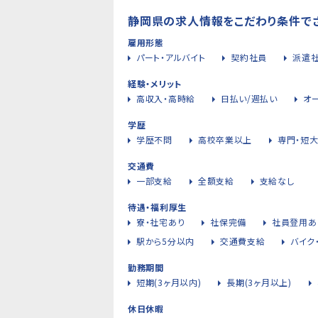
静岡県の求人情報をこだわり条件で
雇用形態
パート・アルバイト
契約社員
派遣
経験・メリット
高収入・高時給
日払い/週払い
オ
学歴
学歴不問
高校卒業以上
専門・短
交通費
一部支給
全額支給
支給なし
待遇・福利厚生
寮・社宅あり
社保完備
社員登用あ
駅から5分以内
交通費支給
バイク
勤務期間
短期(3ヶ月以内)
長期(3ヶ月以上)
休日休暇