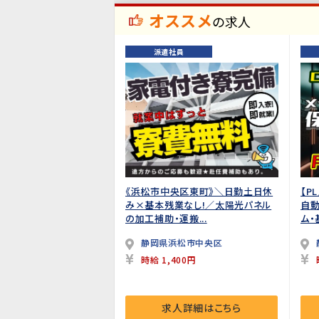
オススメ
の求人
派遣社員
《浜松市中央区東町》＼日勤土日休
【P
み×基本残業なし!／太陽光パネル
自動
の加工補助・運搬...
ム・
静岡県浜松市中央区
時給 1,400円
求人詳細はこちら