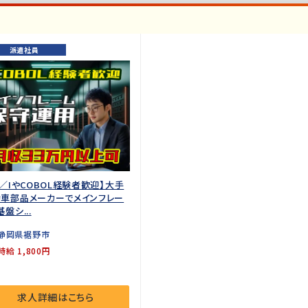
派遣社員
L／IやCOBOL経験者歓迎】大手
車部品メーカーでメインフレー
基盤シ...
静岡県裾野市
時給 1,800円
求人詳細はこちら