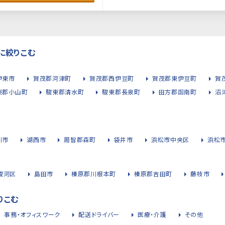
に絞りこむ
伊東市
賀茂郡河津町
賀茂郡西伊豆町
賀茂郡東伊豆町
賀
東郡小山町
駿東郡清水町
駿東郡長泉町
田方郡函南町
沼
川市
湖西市
周智郡森町
袋井市
浜松市中央区
浜松
駿河区
島田市
榛原郡川根本町
榛原郡吉田町
藤枝市
りこむ
事務・オフィスワーク
配送ドライバー
医療・介護
その他