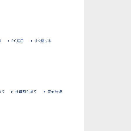
用
PC活用
すぐ働ける
あり
社員割引あり
完全分煙