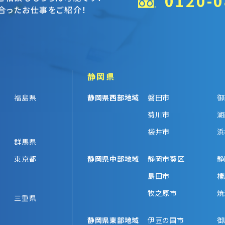
0120-0
合ったお仕事をご紹介！
静岡県
福島県
静岡県西部地域
磐田市
御
菊川市
湖
袋井市
浜
群馬県
東京都
静岡県中部地域
静岡市葵区
静
島田市
榛
牧之原市
焼
三重県
静岡県東部地域
伊豆の国市
御