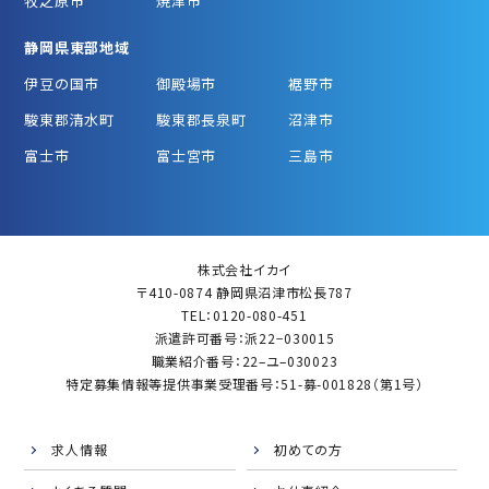
牧之原市
焼津市
静岡県東部地域
伊豆の国市
御殿場市
裾野市
駿東郡清水町
駿東郡長泉町
沼津市
富士市
富士宮市
三島市
株式会社イカイ
〒410-0874 静岡県沼津市松長787
TEL：0120-080-451
派遣許可番号：派22−030015
職業紹介番号：22–ユ–030023
特定募集情報等提供事業受理番号：51-募-001828（第1号）
求人情報
初めての方