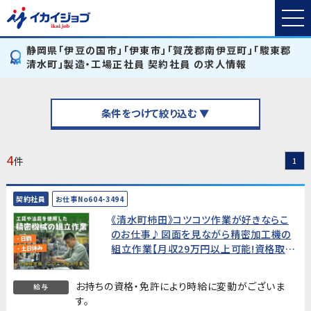
静岡県「伊豆の国市」「伊東市」「賀茂郡南伊豆町」「駿東郡
清水町」製造・工場正社員 契約社員 の求人情報
条件をつけて絞り込む ▼
4
件
1
契約社員
お仕事No604-3494
《清水町柿田》コツコツ作業が好きならこ
のお仕事♪図面を見ながら精密加工機の
組立作業【月収29万円以上可能!資格取得
支援あり】
お持ちの資格・免許により時給に変動がございま
給与
す。