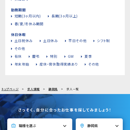
勤務期間
短期(3ヶ月以内)
長期(3ヶ月以上)
春/夏/冬休み期間
休日休暇
土日祝休み
土日休み
平日その他
シフト制
その他
有休
慶弔
特別
GW
夏季
年末年始
産休・育休取得実績あり
その他
トップページ
求人情報
静岡県
求人一覧
さっそく、自分に合ったお仕事を探してみましょう！