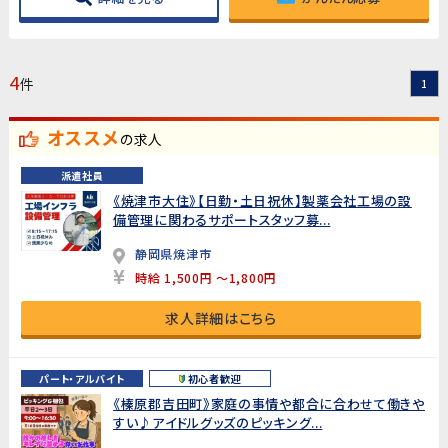
4
件
1
オススメ
の求人
派遣社員
《焼津市大住》【日勤・土日祝休】製薬会社工場の設
備管理に関わるサポートスタッフ募...
静岡県焼津市
時給 1,500円 ～1,800円
求人詳細はこちら
パート・アルバイト
初心者歓迎
《榛原郡吉田町》家庭の事情や都合に合わせて働きや
すい♪アイドルグッズのピッキング...