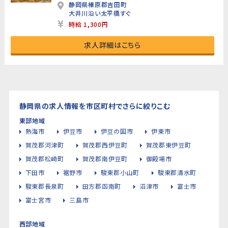
静岡県榛原郡吉田町
大井川沿い太平橋すぐ
時給 1,300円
求人詳細はこちら
静岡県の求人情報を市区町村でさらに絞りこむ
東部地域
熱海市
伊豆市
伊豆の国市
伊東市
賀茂郡河津町
賀茂郡西伊豆町
賀茂郡東伊豆町
賀茂郡松崎町
賀茂郡南伊豆町
御殿場市
下田市
裾野市
駿東郡小山町
駿東郡清水町
駿東郡長泉町
田方郡函南町
沼津市
富士市
富士宮市
三島市
西部地域