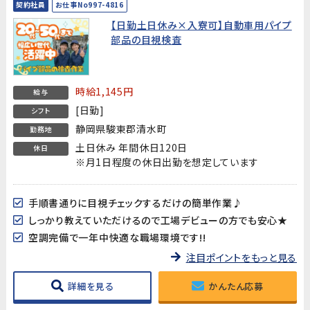
契約社員
お仕事No997-4816
【日勤土日休み×入寮可】自動車用パイプ
部品の目視検査
時給1,145円
給与
[日勤]
シフト
静岡県駿東郡清水町
勤務地
土日休み 年間休日120日
休日
※月1日程度の休日出勤を想定しています
手順書通りに目視チェックするだけの簡単作業♪
しっかり教えていただけるので工場デビューの方でも安心★
空調完備で一年中快適な職場環境です!!
注目ポイントをもっと見る
詳細を見る
かんたん応募