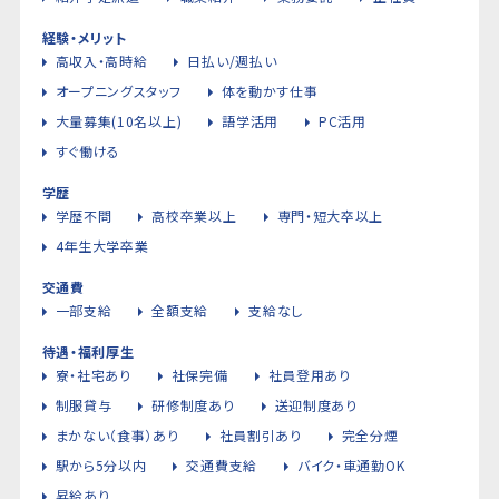
経験・メリット
高収入・高時給
日払い/週払い
オープニングスタッフ
体を動かす仕事
大量募集(10名以上)
語学活用
PC活用
すぐ働ける
学歴
学歴不問
高校卒業以上
専門・短大卒以上
4年生大学卒業
交通費
一部支給
全額支給
支給なし
待遇・福利厚生
寮・社宅あり
社保完備
社員登用あり
制服貸与
研修制度あり
送迎制度あり
まかない（食事）あり
社員割引あり
完全分煙
駅から5分以内
交通費支給
バイク・車通勤OK
昇給あり