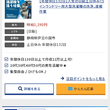
【年間休日132日】人気の日勤土日休み!コ
インランドリー用大型洗濯機の洗浄、運搬
作業
時給1,190円
給与
[日勤]
シフト
静岡県伊豆の国市
勤務地
土日休み 年間休日132日
休日
年間休日130日以上で月収22万以上可！
20代30代40代50代の男性活躍中★
髪型自由♪ひげもOK♪
注目ポイントをもっと見る
詳細を見る
かんたん応募