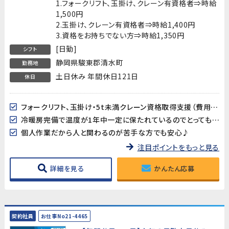
1.フォークリフト、玉掛け、クレーン有資格者⇒時給
1,500円
2.玉掛け、クレーン有資格者⇒時給1,400円
3.資格をお持ちでない方⇒時給1,350円
[日勤]
シフト
静岡県駿東郡清水町
勤務地
土日休み 年間休日121日
休日
フォークリフト、玉掛け・5t未満クレーン資格取得支援（費用会社負担）有り!
冷暖房完備で温度が1年中一定に保たれているのでとっても快適♪
個人作業だから人と関わるのが苦手な方でも安心♪
注目ポイントをもっと見る
詳細を見る
かんたん応募
契約社員
お仕事No21-4465