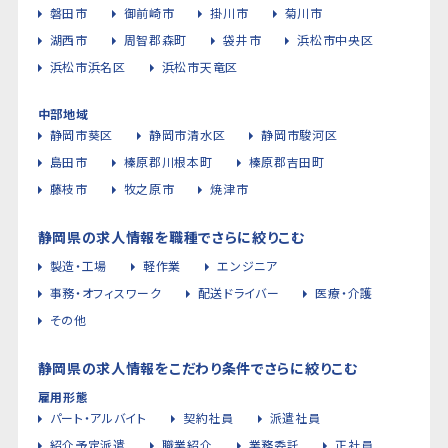
磐田市
御前崎市
掛川市
菊川市
湖西市
周智郡森町
袋井市
浜松市中央区
浜松市浜名区
浜松市天竜区
中部地域
静岡市葵区
静岡市清水区
静岡市駿河区
島田市
榛原郡川根本町
榛原郡吉田町
藤枝市
牧之原市
焼津市
静岡県の求人情報を職種でさらに絞りこむ
製造・工場
軽作業
エンジニア
事務・オフィスワーク
配送ドライバー
医療・介護
その他
静岡県の求人情報をこだわり条件でさらに絞りこむ
雇用形態
パート・アルバイト
契約社員
派遣社員
紹介予定派遣
職業紹介
業務委託
正社員