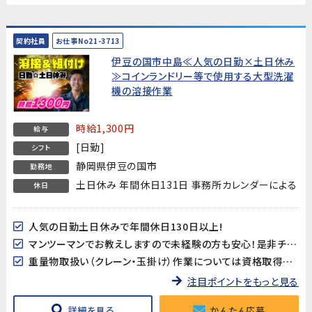
契約社員
お仕事No21-3713
伊豆の国市中島≪人気の日勤×土日休み
≫コインランドリー等で使用する大型洗濯
機の溶接作業
時給1,300円
給与
[日勤]
シフト
静岡県伊豆の国市
勤務地
土日休み 年間休日131日 事務所カレンダーによる
休日
人気の日勤土日休みで年間休日130日以上!
マンツーマンでお教えしますので未経験の方も安心！是非チャレンジしてみてください！
重量物取扱い（クレーン・玉掛け）作業については資格取得支援が有ります！
注目ポイントをもっと見る
詳細を見る
かんたん応募