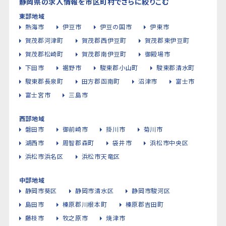
静岡県の求人情報を市区町村でさらに絞りこむ
東部地域
熱海市
伊豆市
伊豆の国市
伊東市
賀茂郡河津町
賀茂郡西伊豆町
賀茂郡東伊豆町
賀茂郡松崎町
賀茂郡南伊豆町
御殿場市
下田市
裾野市
駿東郡小山町
駿東郡清水町
駿東郡長泉町
田方郡函南町
沼津市
富士市
富士宮市
三島市
西部地域
磐田市
御前崎市
掛川市
菊川市
湖西市
周智郡森町
袋井市
浜松市中央区
浜松市浜名区
浜松市天竜区
中部地域
静岡市葵区
静岡市清水区
静岡市駿河区
島田市
榛原郡川根本町
榛原郡吉田町
藤枝市
牧之原市
焼津市