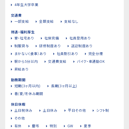
4年生大学卒業
交通費
一部支給
全額支給
支給なし
待遇・福利厚生
寮・社宅あり
社保完備
社員登用あり
制服貸与
研修制度あり
送迎制度あり
まかない（食事）あり
社員割引あり
完全分煙
駅から5分以内
交通費支給
バイク・車通勤OK
昇給あり
勤務期間
短期(3ヶ月以内)
長期(3ヶ月以上)
春/夏/冬休み期間
休日休暇
土日祝休み
土日休み
平日その他
シフト制
その他
有休
慶弔
特別
GW
夏季