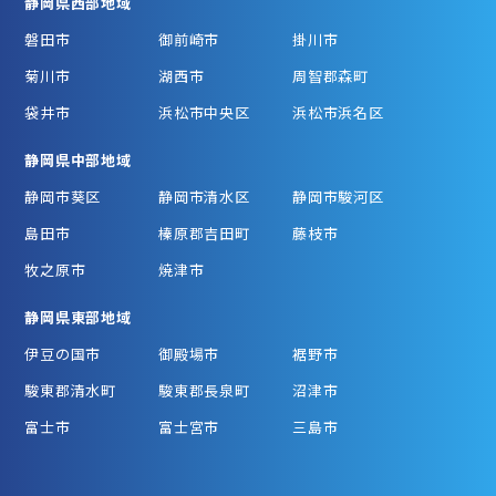
静岡県西部地域
磐田市
御前崎市
掛川市
菊川市
湖西市
周智郡森町
袋井市
浜松市中央区
浜松市浜名区
静岡県中部地域
静岡市葵区
静岡市清水区
静岡市駿河区
島田市
榛原郡吉田町
藤枝市
牧之原市
焼津市
静岡県東部地域
伊豆の国市
御殿場市
裾野市
駿東郡清水町
駿東郡長泉町
沼津市
富士市
富士宮市
三島市