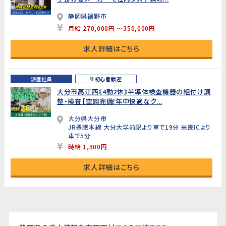
静岡県裾野市
月給 270,000円 ～350,000円
求人詳細はこちら
派遣社員
初心者歓迎
大分市高江西《4勤2休》半導体検査機器の組付け調
整・検査【空調完備!年中快適なク...
大分県大分市
JR豊肥本線 大分大学前駅より車で19分 米良ICより
車で5分
時給 1,300円
求人詳細はこちら