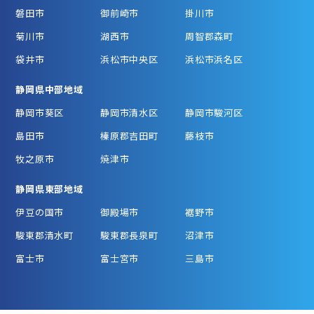
磐田市
御前崎市
掛川市
菊川市
湖西市
周智郡森町
袋井市
浜松市中央区
浜松市浜名区
静岡県中部地域
静岡市葵区
静岡市清水区
静岡市駿河区
島田市
榛原郡吉田町
藤枝市
牧之原市
焼津市
静岡県東部地域
伊豆の国市
御殿場市
裾野市
駿東郡清水町
駿東郡長泉町
沼津市
富士市
富士宮市
三島市