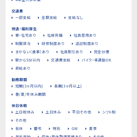
交通費
一部支給
全額支給
支給なし
待遇・福利厚生
寮・社宅あり
社保完備
社員登用あり
制服貸与
研修制度あり
送迎制度あり
まかない（食事）あり
社員割引あり
完全分煙
駅から5分以内
交通費支給
バイク・車通勤OK
昇給あり
勤務期間
短期(3ヶ月以内)
長期(3ヶ月以上)
春/夏/冬休み期間
休日休暇
土日祝休み
土日休み
平日その他
シフト制
その他
有休
慶弔
特別
GW
夏季
年末年始
産休・育休取得実績あり
その他