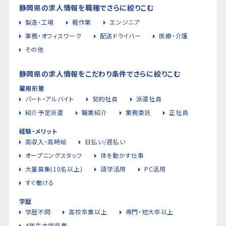
静岡県の求人情報を職種でさらに絞りこむ
製造・工場
軽作業
エンジニア
事務・オフィスワーク
配送ドライバー
医療・介護
その他
静岡県の求人情報をこだわり条件でさらに絞りこむ
雇用形態
パート・アルバイト
契約社員
派遣社員
紹介予定派遣
職業紹介
業務委託
正社員
経験・メリット
高収入・高時給
日払い/週払い
オープニングスタッフ
体を動かす仕事
大量募集(10名以上)
語学活用
PC活用
すぐ働ける
学歴
学歴不問
高校卒業以上
専門・短大卒以上
4年生大学卒業