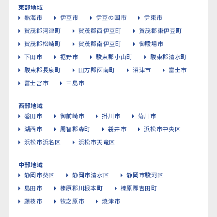
東部地域
熱海市
伊豆市
伊豆の国市
伊東市
賀茂郡河津町
賀茂郡西伊豆町
賀茂郡東伊豆町
賀茂郡松崎町
賀茂郡南伊豆町
御殿場市
下田市
裾野市
駿東郡小山町
駿東郡清水町
駿東郡長泉町
田方郡函南町
沼津市
富士市
富士宮市
三島市
西部地域
磐田市
御前崎市
掛川市
菊川市
湖西市
周智郡森町
袋井市
浜松市中央区
浜松市浜名区
浜松市天竜区
中部地域
静岡市葵区
静岡市清水区
静岡市駿河区
島田市
榛原郡川根本町
榛原郡吉田町
藤枝市
牧之原市
焼津市