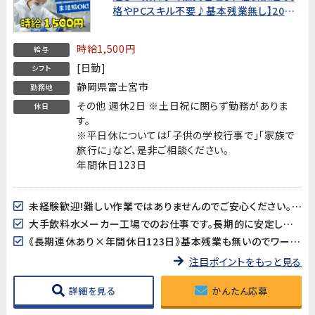
格やPCスキル不要♪基本残業無し】20代
～30代女性が多く活躍中!正社員登用実績
あり
時給1,500円
給与
[日勤]
シフト
静岡県富士宮市
勤務地
その他 週休2日 ※土日祝に関らず勤務がありま
休日
す。
※平日休については「子供の学校行事で」「家族で
旅行に」など、是非ご相談ください。
年間休日123日
未経験歓迎!難しい作業ではありませんのでご安心ください。少人数で和気あいあいとした職場です。先輩スタッフが丁寧にサポートいたします!
大手飲料水メーカー工場でのお仕事です。長期的に安定した就業が見込めます
《長期連休あり×年間休日123日》基本残業も無いのでワークライフバランスも取り易い♪
注目ポイントをもっと見る
詳細を見る
かんたん応募