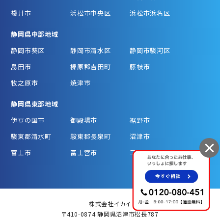
袋井市
浜松市中央区
浜松市浜名区
静岡県中部地域
静岡市葵区
静岡市清水区
静岡市駿河区
島田市
榛原郡吉田町
藤枝市
牧之原市
焼津市
静岡県東部地域
伊豆の国市
御殿場市
裾野市
駿東郡清水町
駿東郡長泉町
沼津市
富士市
富士宮市
三島市
株式会社イカイ
〒410-0874 静岡県沼津市松長787