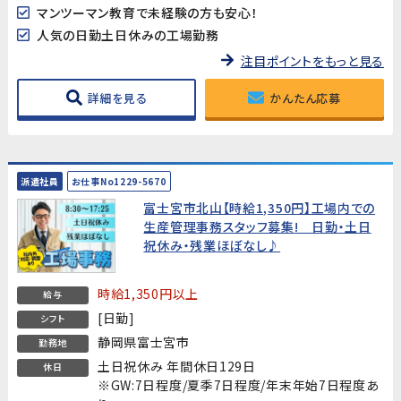
マンツーマン教育で未経験の方も安心！
人気の日勤土日休みの工場勤務
注目ポイントをもっと見る
詳細を見る
かんたん応募
派遣社員
お仕事No1229-5670
富士宮市北山【時給1,350円】工場内での
生産管理事務スタッフ募集! 日勤・土日
祝休み・残業ほぼなし♪
時給1,350円以上
給与
[日勤]
シフト
静岡県富士宮市
勤務地
土日祝休み 年間休日129日
休日
※GW:7日程度/夏季7日程度/年末年始7日程度あ