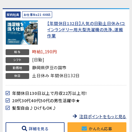
契約社員
お仕事No21-4465
【年間休日132日】人気の日勤土日休み!コ
インランドリー用大型洗濯機の洗浄、運搬
作業
時給1,190円
給与
[日勤]
シフト
静岡県伊豆の国市
勤務地
土日休み 年間休日132日
休日
年間休日130日以上で月収22万以上可！
20代30代40代50代の男性活躍中★
髪型自由♪ひげもOK♪
注目ポイントをもっと見る
詳細を見る
かんたん応募