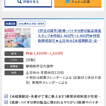
詳細を見る
かんたん応募
派遣社員
お仕事No1482-5890
《伊豆の国市》医療・バイオ分野の製品検査
スタッフ★時給1,400円〜1,600円★時短
勤務相談可★土日休み【未経験歓迎・女性
活躍中！】
時給 1,400円～1,600円
給与
[日勤]
シフト
静岡県伊豆の国市
勤務地
土日休み 年間休日120日
休日
※祝日は就業カレンダーによる（出勤日と休日が混
在） 事務所カレンダーによる
《未経験歓迎・先輩が丁寧に教えます》教育研修制度が充実しているので、製造・検査業務が初めての方も安心してスタートできます。アットホームな職場で長く働きやすい環境です。
《医療・バイオ分野の製品に携われるやりがい》医療やバイオ分野で使用されるマイクロ流路チップの品質を守る、社会に貢献できるお仕事です。クリーンルームでの作業で清潔な環境が保たれています。