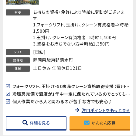
支援あり】
お持ちの資格・免許により時給に変動がございま
給与
す。
1.フォークリフト、玉掛け、クレーン有資格者⇒時給
1,500円
2.玉掛け、クレーン有資格者⇒時給1,400円
3.資格をお持ちでない方⇒時給1,350円
[日勤]
シフト
静岡県駿東郡清水町
勤務地
土日休み 年間休日121日
休日
フォークリフト、玉掛け・5t未満クレーン資格取得支援（費用会社負担）有り!
冷暖房完備で温度が1年中一定に保たれているのでとっても快適♪
個人作業だから人と関わるのが苦手な方でも安心♪
注目ポイントをもっと見る
詳細を見る
かんたん応募