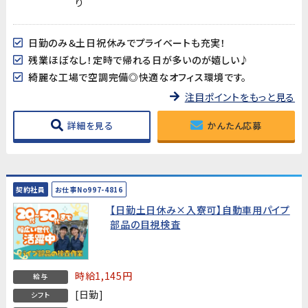
り
日勤のみ＆土日祝休みでプライベートも充実！
残業ほぼなし！定時で帰れる日が多いのが嬉しい♪
綺麗な工場で空調完備◎快適なオフィス環境です。
注目ポイントをもっと見る
詳細を見る
かんたん応募
契約社員
お仕事No997-4816
【日勤土日休み×入寮可】自動車用パイプ
部品の目視検査
時給1,145円
給与
[日勤]
シフト