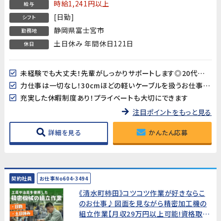
時給1,241円以上
給与
[日勤]
シフト
静岡県富士宮市
勤務地
土日休み 年間休日121日
休日
未経験でも大丈夫！先輩がしっかりサポートします◎20代～50代女性活躍中!
力仕事は一切なし！30cmほどの軽いケーブルを扱うお仕事です♪
充実した休暇制度あり！プライベートも大切にできます
注目ポイントをもっと見る
詳細を見る
かんたん応募
契約社員
お仕事No604-3494
《清水町柿田》コツコツ作業が好きならこ
のお仕事♪図面を見ながら精密加工機の
組立作業【月収29万円以上可能!資格取得