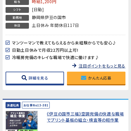
時給1,200円
給与
[日勤]
シフト
静岡県伊豆の国市
勤務地
土日休み 年間休日117日
休日
マンツーマンで教えてもらえるから未経験からでも安心♪
日勤土日休みで月収22万円以上可!
冷暖房完備のキレイな職場で快適に働けます♪
注目ポイントをもっと見る
詳細を見る
かんたん応募
派遣社員
お仕事No13-381
《伊豆の国市三福》空調完備の快適な職場
でプリント基板の組立・検査等の軽作業