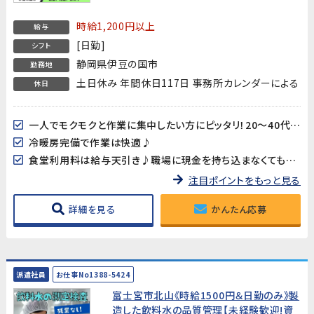
時給1,200円以上
給与
[日勤]
シフト
静岡県伊豆の国市
勤務地
土日休み 年間休日117日 事務所カレンダーによる
休日
一人でモクモクと作業に集中したい方にピッタリ！20～40代男女多数活躍中!!
冷暖房完備で作業は快適♪
食堂利用料は給与天引き♪職場に現金を持ち込まなくても大丈夫♪
注目ポイントをもっと見る
詳細を見る
かんたん応募
派遣社員
お仕事No1388-5424
富士宮市北山《時給1500円＆日勤のみ》製
造した飲料水の品質管理【未経験歓迎!資