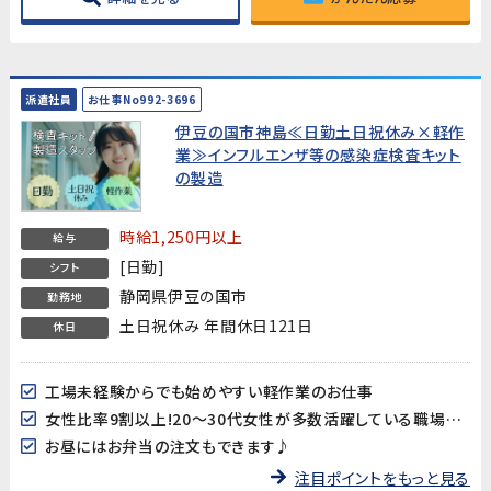
派遣社員
お仕事No992-3696
伊豆の国市神島≪日勤土日祝休み×軽作
業≫インフルエンザ等の感染症検査キット
の製造
時給1,250円以上
給与
[日勤]
シフト
静岡県伊豆の国市
勤務地
土日祝休み 年間休日121日
休日
工場未経験からでも始めやすい軽作業のお仕事
女性比率9割以上!20～30代女性が多数活躍している職場です♪
お昼にはお弁当の注文もできます♪
注目ポイントをもっと見る