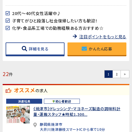
20代～40代女性活躍中♪
子育てがひと段落し社会復帰したい方も歓迎！
化学・食品系工場での勤務経験ある方おすすめ☆
注目ポイントをもっと見る
詳細を見る
かんたん応募
22
件
1
2
>
オススメ
の求人
派遣社員
初心者歓迎
《焼津市》ドレッシング・マヨネーズ製造の調味料計
量・運搬スタッフ★時給1,300...
静岡県焼津市
大井川焼津藤枝スマートICから車で10分