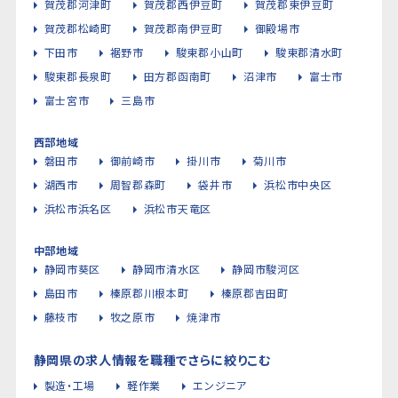
賀茂郡河津町
賀茂郡西伊豆町
賀茂郡東伊豆町
賀茂郡松崎町
賀茂郡南伊豆町
御殿場市
下田市
裾野市
駿東郡小山町
駿東郡清水町
駿東郡長泉町
田方郡函南町
沼津市
富士市
富士宮市
三島市
西部地域
磐田市
御前崎市
掛川市
菊川市
湖西市
周智郡森町
袋井市
浜松市中央区
浜松市浜名区
浜松市天竜区
中部地域
静岡市葵区
静岡市清水区
静岡市駿河区
島田市
榛原郡川根本町
榛原郡吉田町
藤枝市
牧之原市
焼津市
静岡県の求人情報を職種でさらに絞りこむ
製造・工場
軽作業
エンジニア