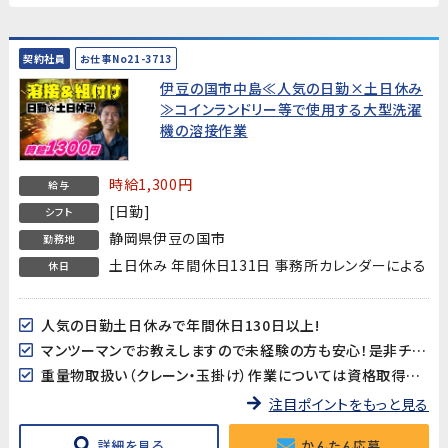
契約社員
お仕事No21-3713
伊豆の国市中島≪人気の日勤×土日休み
≫コインランドリー等で使用する大型洗濯
機の溶接作業
時給1,300円
給与
[日勤]
シフト
静岡県伊豆の国市
勤務地
土日休み 年間休日131日 事務所カレンダーによる
休日
人気の日勤土日休みで年間休日130日以上!
マンツーマンでお教えしますので未経験の方も安心！是非チャレンジしてみてください！
重量物取扱い（クレーン・玉掛け）作業については資格取得支援が有ります！
注目ポイントをもっと見る
詳細を見る
かんたん応募