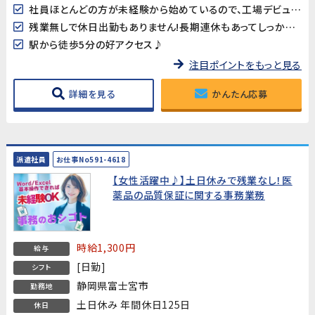
社員ほとんどの方が未経験から始めているので、工場デビューにおススメです◎
残業無しで休日出勤もありません!長期連休もあってしっかり休める◎
駅から徒歩5分の好アクセス♪
注目ポイントをもっと見る
詳細を見る
かんたん応募
派遣社員
お仕事No591-4618
【女性活躍中♪】土日休みで残業なし！医
薬品の品質保証に関する事務業務
時給1,300円
給与
[日勤]
シフト
静岡県富士宮市
勤務地
土日休み 年間休日125日
休日