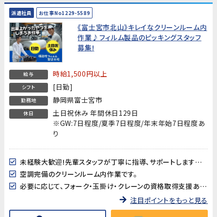
派遣社員
お仕事No1229-5589
《富士宮市北山》キレイなクリーンルーム内
作業♪フィルム製品のピッキングスタッフ
募集!
時給1,500円以上
給与
[日勤]
シフト
静岡県富士宮市
勤務地
土日祝休み 年間休日129日
休日
※GW:7日程度/夏季7日程度/年末年始7日程度あ
り
未経験大歓迎!先輩スタッフが丁寧に指導、サポートしますので安心してスタートできます!
空調完備のクリーンルーム内作業です。
必要に応じて、フォーク・玉掛け・クレーンの資格取得支援あり!
注目ポイントをもっと見る