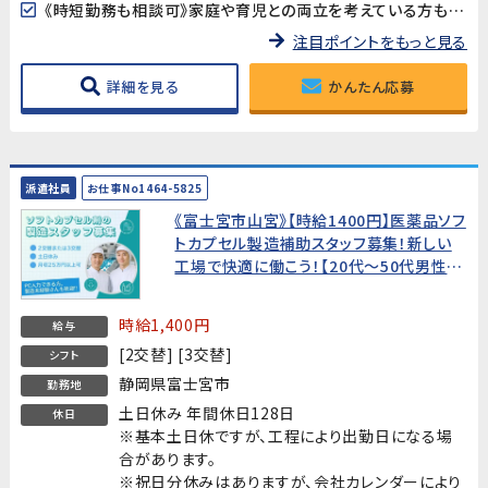
《時短勤務も相談可》家庭や育児との両立を考えている方も歓迎。時短勤務のご相談に対応しています。家庭都合での休みも取りやすい職場です。
注目ポイントをもっと見る
詳細を見る
かんたん応募
派遣社員
お仕事No1464-5825
《富士宮市山宮》【時給1400円】医薬品ソフ
トカプセル製造補助スタッフ募集！新しい
工場で快適に働こう！【20代～50代男性活
躍中!】
時給1,400円
給与
[2交替] [3交替]
シフト
静岡県富士宮市
勤務地
土日休み 年間休日128日
休日
※基本土日休ですが、工程により出勤日になる場
合があります。
※祝日分休みはありますが、会社カレンダーにより