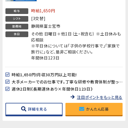
実績あり!20代～30代男性活躍中!
時給1,650円
給与
[3交替]
シフト
静岡県富士宮市
勤務地
その他 日曜日＋他1日（土・祝含む） ※土日休みも
休日
応相談
※平日休については「子供の学校行事で」「家族で
旅行に」など、是非ご相談ください。
年間休日123日
時給1,650円!月収30万円以上可能!
大手メーカーでのお仕事です。丁寧な研修や教育体制が整っていますので、工場未経験からでも安心してスタートできます♪
週休2日制《長期連休あり×年間休日123日》
注目ポイントをもっと見る
詳細を見る
かんたん応募