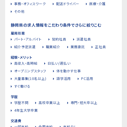
事務・オフィスワーク
配送ドライバー
医療・介護
その他
静岡県の求人情報をこだわり条件でさらに絞りこむ
雇用形態
パート・アルバイト
契約社員
派遣社員
紹介予定派遣
職業紹介
業務委託
正社員
経験・メリット
高収入・高時給
日払い/週払い
オープニングスタッフ
体を動かす仕事
大量募集(10名以上)
語学活用
PC活用
すぐ働ける
学歴
学歴不問
高校卒業以上
専門・短大卒以上
4年生大学卒業
交通費
一部支給
全額支給
支給なし