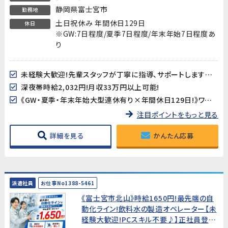
静岡県富士宮市
勤務地
土日祝休み 年間休日129日
休日
※GW:7日程度/夏季7日程度/年末年始7日程度あ
り
未経験大歓迎!先輩スタッフが丁寧に指導、サポートしますので安心してスタートできます!
深夜帯時給2,032円!月収33万円以上可能!
《GW・夏季・年末年始大型連休有り×年間休日129日!》ワークライフバランスも取り易い♪
注目ポイントをもっと見る
詳細を見る
かんたん応募
派遣社員
お仕事No1388-5461
《富士宮市北山》時給1650円!最先端の自
動化ライン!飲料水の製造オペレーター【未
経験大歓迎!PCスキル不要♪】正社員登用