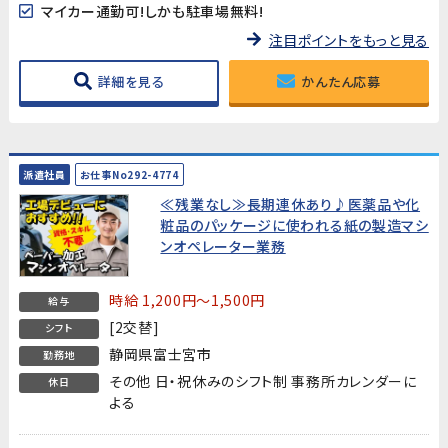
マイカー通勤可!しかも駐車場無料!
注目ポイントをもっと見る
詳細を見る
かんたん応募
派遣社員
お仕事No292-4774
≪残業なし≫長期連休あり♪医薬品や化
粧品のパッケージに使われる紙の製造マシ
ンオペレーター業務
時給 1,200円～1,500円
給与
[2交替]
シフト
静岡県富士宮市
勤務地
その他 日・祝休みのシフト制 事務所カレンダーに
休日
よる