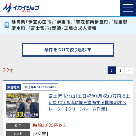
静岡県「伊豆の国市」「伊東市」「賀茂郡南伊豆町」「駿東郡
清水町」「富士宮市」製造・工場の求人情報
条件をつけて絞り込む ▼
22
件
1
2
>
派遣社員
お仕事No1229-5405
富士宮市北山《土日祝休》月収33万円以上
可能!フィルムに糊を塗布する機械のオペ
レーター【クリーンルーム作業】
時給1,625円以上
給与
[2交替]
シフト