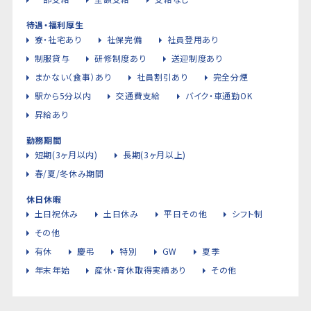
待遇・福利厚生
寮・社宅あり
社保完備
社員登用あり
制服貸与
研修制度あり
送迎制度あり
まかない（食事）あり
社員割引あり
完全分煙
駅から5分以内
交通費支給
バイク・車通勤OK
昇給あり
勤務期間
短期(3ヶ月以内)
長期(3ヶ月以上)
春/夏/冬休み期間
休日休暇
土日祝休み
土日休み
平日その他
シフト制
その他
有休
慶弔
特別
GW
夏季
年末年始
産休・育休取得実績あり
その他