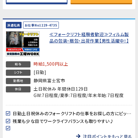
派遣社員
お仕事No1229-4735
≪フォークリフト経験者歓迎≫フィルム製
品の包装・梱包・出荷作業【男性活躍中！】
時給1,500円以上
給与
[日勤]
シフト
静岡県富士宮市
勤務地
土日祝休み 年間休日129日
休日
GW:7日程度/夏季:7日程度/年末年始:7日程度
日勤土日祝休みのフォークリフトの仕事をお探しの方にピッタリ♪
残業も少な目でワークライフバランスも取りやすい♪
注目ポイントをもっと見る