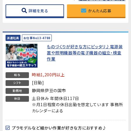
詳細を見る
かんたん応募
派遣社員
お仕事No13-4788
ものづくりが好きな方にピッタリ♪電源装
置や照明機器等の電子機器の組立・検査
作業
時給1,200円以上
給与
[日勤]
シフト
静岡県伊豆の国市
勤務地
土日休み 年間休日117日
休日
※月1日程度の休日出勤を想定しています 事務所
カレンダーによる
プラモデルなど細かい作業が好きな方におすすめ♪