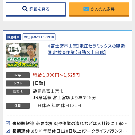
詳細を見る
かんたん応募
派遣社員
お仕事No913-3930
《富士宮市山宮》電圧セラミックスの製造・
測定検査作業【日勤×土日休】
時給 1,300円～1,625円
給与
[日勤]
シフト
静岡県富士宮市
勤務地
JR身延線 富士宮駅より車で15分
土日休み 年間休日121日
休日
未経験歓迎!必要な知識や作業の流れなどは入社後に丁寧にお教え致します。
長期連休あり×年間休日120日以上!ワークライフバランスも取り易い♪