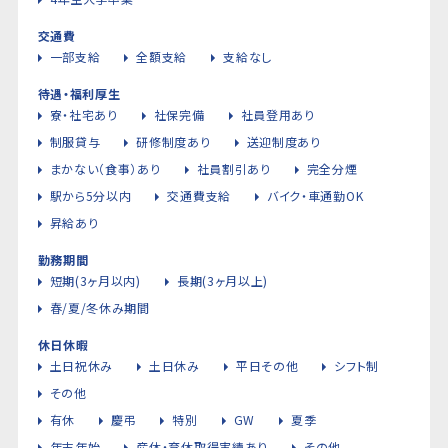
交通費
一部支給
全額支給
支給なし
待遇・福利厚生
寮・社宅あり
社保完備
社員登用あり
制服貸与
研修制度あり
送迎制度あり
まかない（食事）あり
社員割引あり
完全分煙
駅から5分以内
交通費支給
バイク・車通勤OK
昇給あり
勤務期間
短期(3ヶ月以内)
長期(3ヶ月以上)
春/夏/冬休み期間
休日休暇
土日祝休み
土日休み
平日その他
シフト制
その他
有休
慶弔
特別
GW
夏季
年末年始
産休・育休取得実績あり
その他