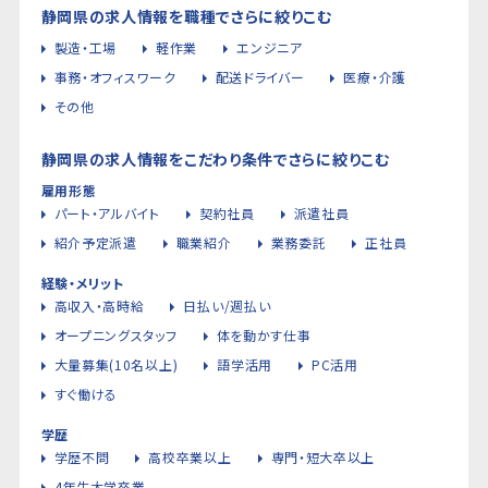
静岡県の求人情報を職種でさらに絞りこむ
製造・工場
軽作業
エンジニア
事務・オフィスワーク
配送ドライバー
医療・介護
その他
静岡県の求人情報をこだわり条件でさらに絞りこむ
雇用形態
パート・アルバイト
契約社員
派遣社員
紹介予定派遣
職業紹介
業務委託
正社員
経験・メリット
高収入・高時給
日払い/週払い
オープニングスタッフ
体を動かす仕事
大量募集(10名以上)
語学活用
PC活用
すぐ働ける
学歴
学歴不問
高校卒業以上
専門・短大卒以上
4年生大学卒業