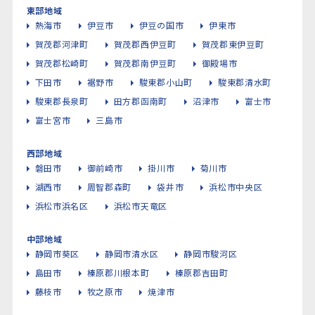
東部地域
熱海市
伊豆市
伊豆の国市
伊東市
賀茂郡河津町
賀茂郡西伊豆町
賀茂郡東伊豆町
賀茂郡松崎町
賀茂郡南伊豆町
御殿場市
下田市
裾野市
駿東郡小山町
駿東郡清水町
駿東郡長泉町
田方郡函南町
沼津市
富士市
富士宮市
三島市
西部地域
磐田市
御前崎市
掛川市
菊川市
湖西市
周智郡森町
袋井市
浜松市中央区
浜松市浜名区
浜松市天竜区
中部地域
静岡市葵区
静岡市清水区
静岡市駿河区
島田市
榛原郡川根本町
榛原郡吉田町
藤枝市
牧之原市
焼津市