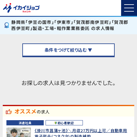
静岡県「伊豆の国市」「伊東市」「賀茂郡南伊豆町」「賀茂郡
西伊豆町」製造・工場・軽作業業務委託 の求人情報
条件をつけて絞り込む ▼
お探しの求人は見つかりませんでした。
オススメ
の求人
派遣社員
初心者歓迎
《掛川市菖蒲ヶ池》＼月収27万円以上可／自動車用
電子部品(コネクタ)の製造補助...