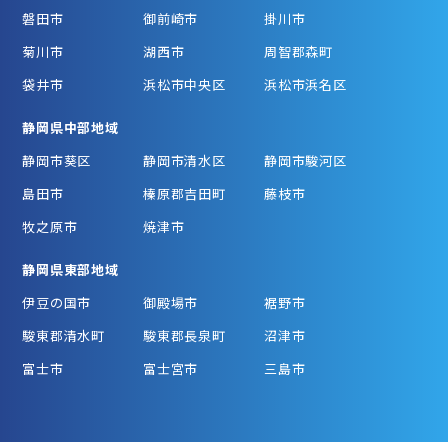
磐田市
御前崎市
掛川市
菊川市
湖西市
周智郡森町
袋井市
浜松市中央区
浜松市浜名区
静岡県中部地域
静岡市葵区
静岡市清水区
静岡市駿河区
島田市
榛原郡吉田町
藤枝市
牧之原市
焼津市
静岡県東部地域
伊豆の国市
御殿場市
裾野市
駿東郡清水町
駿東郡長泉町
沼津市
富士市
富士宮市
三島市