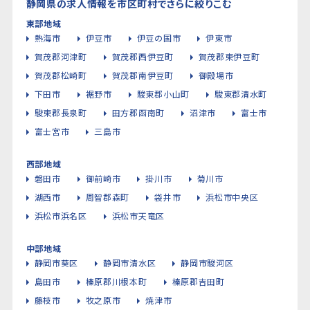
静岡県の求人情報を市区町村でさらに絞りこむ
東部地域
熱海市
伊豆市
伊豆の国市
伊東市
賀茂郡河津町
賀茂郡西伊豆町
賀茂郡東伊豆町
賀茂郡松崎町
賀茂郡南伊豆町
御殿場市
下田市
裾野市
駿東郡小山町
駿東郡清水町
駿東郡長泉町
田方郡函南町
沼津市
富士市
富士宮市
三島市
西部地域
磐田市
御前崎市
掛川市
菊川市
湖西市
周智郡森町
袋井市
浜松市中央区
浜松市浜名区
浜松市天竜区
中部地域
静岡市葵区
静岡市清水区
静岡市駿河区
島田市
榛原郡川根本町
榛原郡吉田町
藤枝市
牧之原市
焼津市