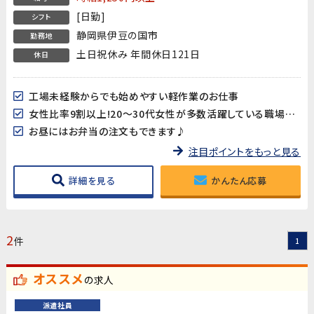
[日勤]
シフト
静岡県伊豆の国市
勤務地
土日祝休み 年間休日121日
休日
工場未経験からでも始めやすい軽作業のお仕事
女性比率9割以上!20～30代女性が多数活躍している職場です♪
お昼にはお弁当の注文もできます♪
注目ポイントをもっと見る
詳細を見る
かんたん応募
2
件
1
オススメ
の求人
派遣社員