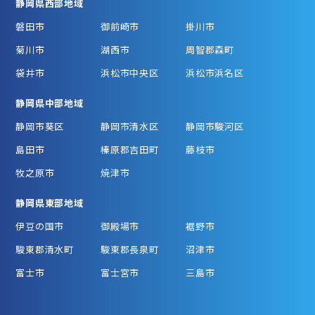
静岡県西部地域
磐田市
御前崎市
掛川市
菊川市
湖西市
周智郡森町
袋井市
浜松市中央区
浜松市浜名区
静岡県中部地域
静岡市葵区
静岡市清水区
静岡市駿河区
島田市
榛原郡吉田町
藤枝市
牧之原市
焼津市
静岡県東部地域
伊豆の国市
御殿場市
裾野市
駿東郡清水町
駿東郡長泉町
沼津市
富士市
富士宮市
三島市