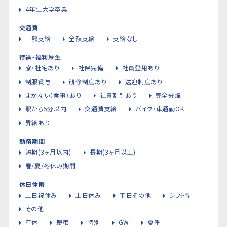
4年生大学卒業
交通費
一部支給
全額支給
支給なし
待遇・福利厚生
寮・社宅あり
社保完備
社員登用あり
制服貸与
研修制度あり
送迎制度あり
まかない（食事）あり
社員割引あり
完全分煙
駅から5分以内
交通費支給
バイク・車通勤OK
昇給あり
勤務期間
短期(3ヶ月以内)
長期(3ヶ月以上)
春/夏/冬休み期間
休日休暇
土日祝休み
土日休み
平日その他
シフト制
その他
有休
慶弔
特別
GW
夏季