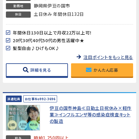
静岡県伊豆の国市
勤務地
土日休み 年間休日132日
休日
年間休日130日以上で月収22万以上可！
20代30代40代50代の男性活躍中★
髪型自由♪ひげもOK♪
注目ポイントをもっと見る
詳細を見る
かんたん応募
派遣社員
お仕事No992-3696
伊豆の国市神島≪日勤土日祝休み×軽作
業≫インフルエンザ等の感染症検査キット
の製造
時給1,250円以上
給与