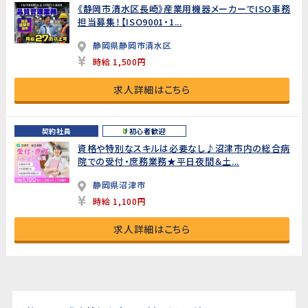
《静岡市清水区長崎》産業用機器メーカーでISO事務
担当募集！【ISO9001・1...
静岡県静岡市清水区
時給 1,500円
求人詳細はこちら
契約社員
初心者歓迎
資格や特別なスキルは必要なし♪沼津市内の総合病
院での受付・庶務業務★平日夜間＆土...
静岡県沼津市
時給 1,100円
求人詳細はこちら