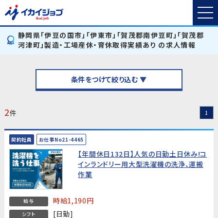
静岡県「伊豆の国市」「伊東市」「賀茂郡南伊豆町」「賀茂郡
河津町」製造・工場産休・育休取得実績あり の求人情報
条件をつけて絞り込む ▼
2
件
1
契約社員
お仕事No21-4465
【年間休日132日】人気の日勤土日休み!コ
インランドリー用大型洗濯機の洗浄、運搬
作業
時給1,190円
給与
[日勤]
シフト