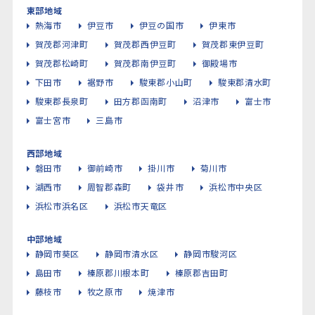
東部地域
熱海市
伊豆市
伊豆の国市
伊東市
賀茂郡河津町
賀茂郡西伊豆町
賀茂郡東伊豆町
賀茂郡松崎町
賀茂郡南伊豆町
御殿場市
下田市
裾野市
駿東郡小山町
駿東郡清水町
駿東郡長泉町
田方郡函南町
沼津市
富士市
富士宮市
三島市
西部地域
磐田市
御前崎市
掛川市
菊川市
湖西市
周智郡森町
袋井市
浜松市中央区
浜松市浜名区
浜松市天竜区
中部地域
静岡市葵区
静岡市清水区
静岡市駿河区
島田市
榛原郡川根本町
榛原郡吉田町
藤枝市
牧之原市
焼津市