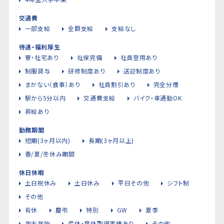
交通費
一部支給
全額支給
支給なし
待遇・福利厚生
寮・社宅あり
社保完備
社員登用あり
制服貸与
研修制度あり
送迎制度あり
まかない（食事）あり
社員割引あり
完全分煙
駅から5分以内
交通費支給
バイク・車通勤OK
昇給あり
勤務期間
短期(3ヶ月以内)
長期(3ヶ月以上)
春/夏/冬休み期間
休日休暇
土日祝休み
土日休み
平日その他
シフト制
その他
有休
慶弔
特別
GW
夏季
年末年始
産休・育休取得実績あり
その他