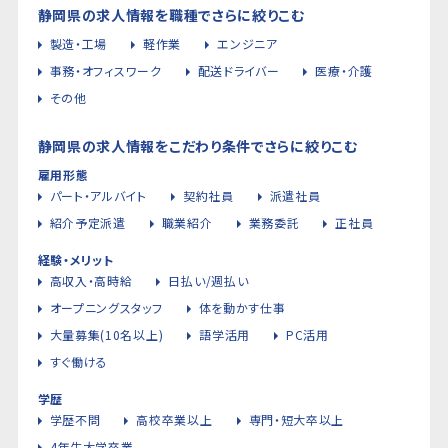
静岡県の求人情報を職種でさらに絞りこむ
製造・工場
軽作業
エンジニア
事務・オフィスワーク
配送ドライバー
医療・介護
その他
静岡県の求人情報をこだわり条件でさらに絞りこむ
雇用形態
パート・アルバイト
契約社員
派遣社員
紹介予定派遣
職業紹介
業務委託
正社員
経験・メリット
高収入・高時給
日払い/週払い
オープニングスタッフ
体を動かす仕事
大量募集(10名以上)
語学活用
PC活用
すぐ働ける
学歴
学歴不問
高校卒業以上
専門・短大卒以上
4年生大学卒業