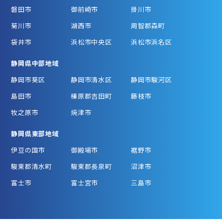
磐田市
御前崎市
掛川市
菊川市
湖西市
周智郡森町
袋井市
浜松市中央区
浜松市浜名区
静岡県中部地域
静岡市葵区
静岡市清水区
静岡市駿河区
島田市
榛原郡吉田町
藤枝市
牧之原市
焼津市
静岡県東部地域
伊豆の国市
御殿場市
裾野市
駿東郡清水町
駿東郡長泉町
沼津市
富士市
富士宮市
三島市