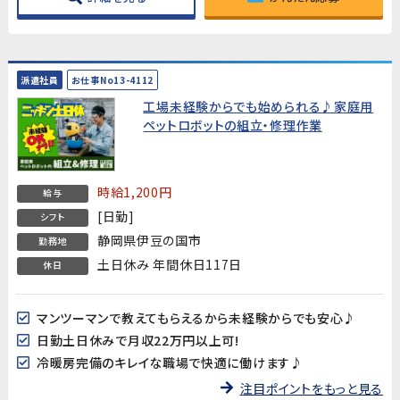
派遣社員
お仕事No13-4112
工場未経験からでも始められる♪家庭用
ペットロボットの組立・修理作業
時給1,200円
給与
[日勤]
シフト
静岡県伊豆の国市
勤務地
土日休み 年間休日117日
休日
マンツーマンで教えてもらえるから未経験からでも安心♪
日勤土日休みで月収22万円以上可!
冷暖房完備のキレイな職場で快適に働けます♪
注目ポイントをもっと見る