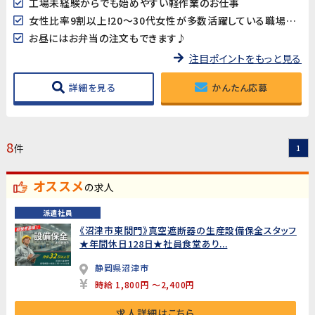
工場未経験からでも始めやすい軽作業のお仕事
女性比率9割以上!20～30代女性が多数活躍している職場です♪
お昼にはお弁当の注文もできます♪
注目ポイントをもっと見る
詳細を見る
かんたん応募
8
件
1
オススメ
の求人
派遣社員
《沼津市東間門》真空遮断器の生産設備保全スタッフ
★年間休日128日★社員食堂あり...
静岡県沼津市
時給 1,800円 ～2,400円
求人詳細はこちら