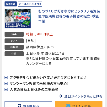
派遣社員
お仕事No13-4788
ものづくりが好きな方にピッタリ♪電源装
置や照明機器等の電子機器の組立・検査
作業
時給1,200円以上
給与
[日勤]
シフト
静岡県伊豆の国市
勤務地
土日休み 年間休日117日
休日
※月1日程度の休日出勤を想定しています 事務所
カレンダーによる
プラモデルなど細かい作業が好きな方におすすめ♪
マンツーマン教育で未経験の方も安心！
人気の日勤土日休みの工場勤務
注目ポイントをもっと見る
詳細を見る
かんたん応募