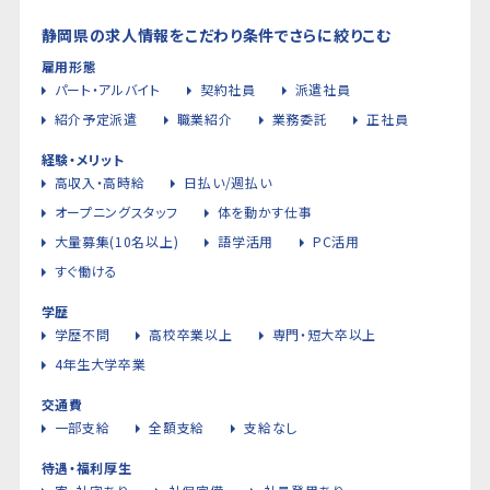
静岡県の求人情報をこだわり条件でさらに絞りこむ
雇用形態
パート・アルバイト
契約社員
派遣社員
紹介予定派遣
職業紹介
業務委託
正社員
経験・メリット
高収入・高時給
日払い/週払い
オープニングスタッフ
体を動かす仕事
大量募集(10名以上)
語学活用
PC活用
すぐ働ける
学歴
学歴不問
高校卒業以上
専門・短大卒以上
4年生大学卒業
交通費
一部支給
全額支給
支給なし
待遇・福利厚生