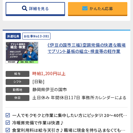
詳細を見る
かんたん応募
派遣社員
お仕事No13-381
《伊豆の国市三福》空調完備の快適な職場
でプリント基板の組立・検査等の軽作業
時給1,200円以上
給与
[日勤]
シフト
静岡県伊豆の国市
勤務地
土日休み 年間休日117日 事務所カレンダーによる
休日
一人でモクモクと作業に集中したい方にピッタリ！20～40代男女多数活躍中!!
冷暖房完備で作業は快適♪
食堂利用料は給与天引き♪職場に現金を持ち込まなくても大丈夫♪