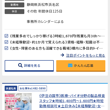
静岡県浜松市浜名区
勤務地
その他 年間休日125日
休日
事務所カレンダーによる
《残業多めでしっかり稼げる》時給1,670円!残業も月30h～70h程度（生産量により変動）と多めで、しっかり稼げます!
《未経験歓迎・約1か月で覚えられる》資格・経験・知識は不要。製品の外観を確認するシンプルな検査業務なので、未経験からでも約1か月でしっかり習得できます。
《女性・障害のある方も活躍できる職場》構内に多目的トイレも完備されており、どなたでも働きやすい環境が整っています。
注目ポイントをもっと見る
詳細を見る
かんたん応募
派遣社員
お仕事No1482-5890
《伊豆の国市》医療・バイオ分野の製品検査
スタッフ★時給1,400円〜1,600円★時短
勤務相談可★土日休み【未経験歓迎・女性