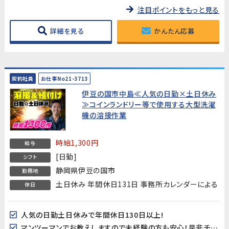
注目ポイントをもっと見る
詳細を見る
かんたん応募
契約社員
お仕事No21-3713
伊豆の国市中島≪人気の日勤×土日休み
≫コインランドリー等で使用する大型洗濯
機の溶接作業
時給1,300円
給与
[日勤]
シフト
静岡県伊豆の国市
勤務地
土日休み 年間休日131日 事務所カレンダーによる
休日
人気の日勤土日休みで年間休日130日以上!
マンツーマンでお教えしますので未経験の方も安心！是非チャレンジしてみてください！