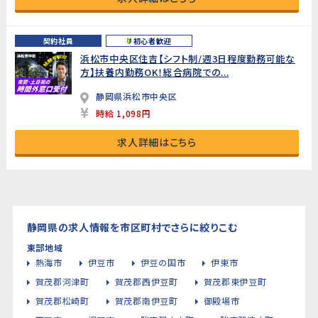
契約社員
初心者歓迎
浜松市中央区住吉【シフト制/週3日程度勤務可能な
方】扶養内勤務OK！総合病院での...
静岡県浜松市中央区
時給 1,098円
求人詳細はこちら
静岡県の求人情報を市区町村でさらに絞りこむ
東部地域
熱海市
伊豆市
伊豆の国市
伊東市
賀茂郡河津町
賀茂郡西伊豆町
賀茂郡東伊豆町
賀茂郡松崎町
賀茂郡南伊豆町
御殿場市