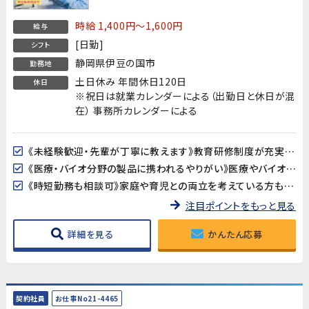
活躍中！】
時給 1,400円～1,600円
給与
[日勤]
シフト
静岡県伊豆の国市
勤務地
土日休み 年間休日120日
休日
※祝日は就業カレンダーによる（出勤日と休日が混
在） 事務所カレンダーによる
《未経験歓迎・先輩が丁寧に教えます》教育研修制度が充実しているので、製造・検査業務が初めての方も安心してスタートできます。アットホームな職場で長く働きやすい環境です。
《医療・バイオ分野の製品に携われるやりがい》医療やバイオ分野で使用されるマイクロ流路チップの品質を守る、社会に貢献できるお仕事です。クリーンルームでの作業で清潔な環境が保たれています。
《時短勤務も相談可》家庭や育児との両立を考えている方も歓迎。時短勤務のご相談に対応しています。家庭都合での休みも取りやすい職場です。
注目ポイントをもっと見る
詳細を見る
かんたん応募
契約社員
お仕事No21-4465