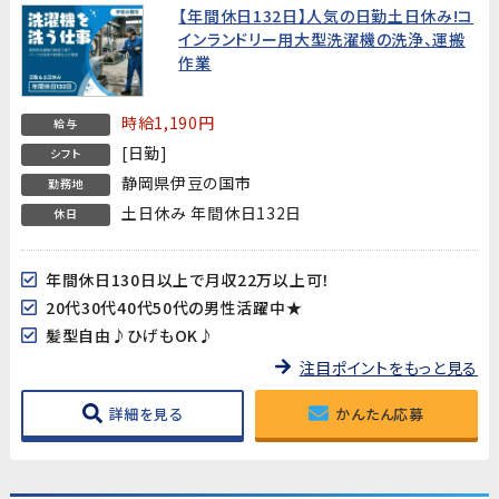
【年間休日132日】人気の日勤土日休み!コ
インランドリー用大型洗濯機の洗浄、運搬
作業
時給1,190円
給与
[日勤]
シフト
静岡県伊豆の国市
勤務地
土日休み 年間休日132日
休日
年間休日130日以上で月収22万以上可！
20代30代40代50代の男性活躍中★
髪型自由♪ひげもOK♪
注目ポイントをもっと見る
詳細を見る
かんたん応募