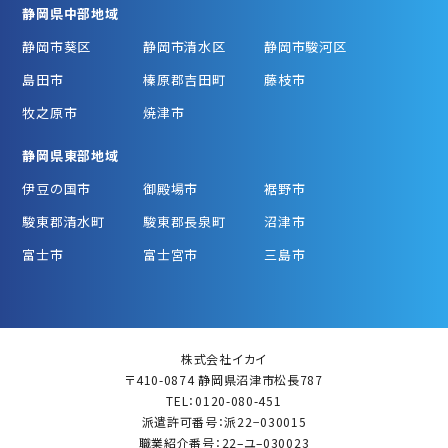
静岡県中部地域
静岡市葵区
静岡市清水区
静岡市駿河区
島田市
榛原郡吉田町
藤枝市
牧之原市
焼津市
静岡県東部地域
伊豆の国市
御殿場市
裾野市
駿東郡清水町
駿東郡長泉町
沼津市
富士市
富士宮市
三島市
株式会社イカイ
〒410-0874 静岡県沼津市松長787
TEL：0120-080-451
派遣許可番号：派22−030015
職業紹介番号：22–ユ–030023