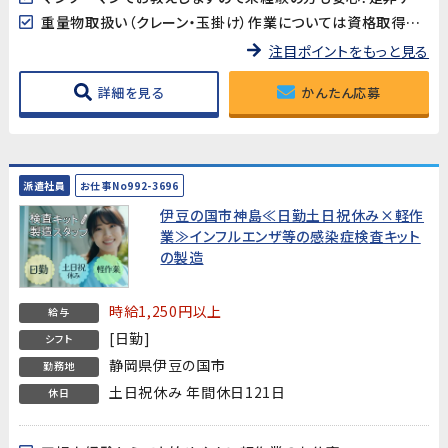
重量物取扱い（クレーン・玉掛け）作業については資格取得支援が有ります！
注目ポイントをもっと見る
詳細を見る
かんたん応募
派遣社員
お仕事No992-3696
伊豆の国市神島≪日勤土日祝休み×軽作
業≫インフルエンザ等の感染症検査キット
の製造
時給1,250円以上
給与
[日勤]
シフト
静岡県伊豆の国市
勤務地
土日祝休み 年間休日121日
休日