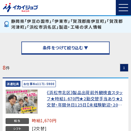
静岡県「伊豆の国市」「伊東市」「賀茂郡南伊豆町」「賀茂郡
河津町」「浜松市浜名区」製造・工場の求人情報
条件をつけて絞り込む ▼
8
件
1
派遣社員
お仕事No1171-5900
《浜松市北区》製品出荷前外観検査スタッ
フ★時給1,670円★2勤交替手当あり★2
交替・年間休日125日【未経験歓迎・20
代〜40代男女活躍中！】
時給1,670円
給与
[2交替]
シフト