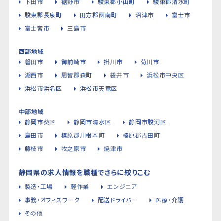
下田市
裾野市
駿東郡小山町
駿東郡清水町
駿東郡長泉町
田方郡函南町
沼津市
富士市
富士宮市
三島市
西部地域
磐田市
御前崎市
掛川市
菊川市
湖西市
周智郡森町
袋井市
浜松市中央区
浜松市浜名区
浜松市天竜区
中部地域
静岡市葵区
静岡市清水区
静岡市駿河区
島田市
榛原郡川根本町
榛原郡吉田町
藤枝市
牧之原市
焼津市
静岡県の求人情報を職種でさらに絞りこむ
製造・工場
軽作業
エンジニア
事務・オフィスワーク
配送ドライバー
医療・介護
その他