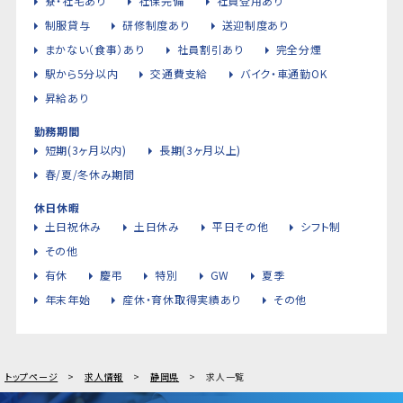
寮・社宅あり
社保完備
社員登用あり
制服貸与
研修制度あり
送迎制度あり
まかない（食事）あり
社員割引あり
完全分煙
駅から5分以内
交通費支給
バイク・車通勤OK
昇給あり
勤務期間
短期(3ヶ月以内)
長期(3ヶ月以上)
春/夏/冬休み期間
休日休暇
土日祝休み
土日休み
平日その他
シフト制
その他
有休
慶弔
特別
GW
夏季
年末年始
産休・育休取得実績あり
その他
トップページ
求人情報
静岡県
求人一覧