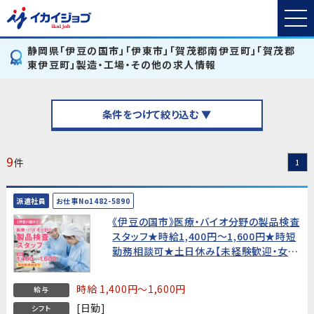
静岡県「伊豆の国市」「伊東市」「賀茂郡南伊豆町」「賀茂郡
東伊豆町」製造・工場・その他の求人情報
条件をつけて絞り込む ▼
9
件
1
派遣社員
お仕事No1482-5890
《伊豆の国市》医療・バイオ分野の製品検査
スタッフ★時給1,400円〜1,600円★時短
勤務相談可★土日休み【未経験歓迎・女性
活躍中！】
時給 1,400円～1,600円
給与
[日勤]
シフト