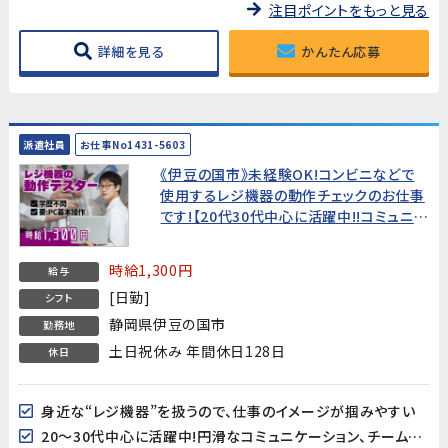
注目ポイントをもっと見る
詳細を見る
かんたん応募
派遣社員
お仕事No1431-5603
《伊豆の国市》未経験OK!コンビニなどで
使用するレジ機器の動作チェックのお仕事
です!【20代30代中心に活躍中!!コミュニケ
ーションが円滑で働きやすい環境♪】
時給1,300円
給与
[日勤]
シフト
静岡県伊豆の国市
勤務地
土日祝休み 年間休日128日
休日
身近な“レジ機器”を扱うので、仕事のイメージが掴みやすい
20～30代中心に活躍中!円滑なコミュニケーション、チームワークが心地よく、働きやすい環境♪