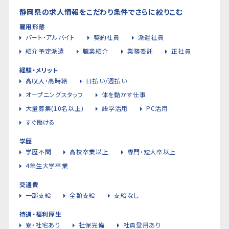
静岡県の求人情報をこだわり条件でさらに絞りこむ
雇用形態
パート・アルバイト
契約社員
派遣社員
紹介予定派遣
職業紹介
業務委託
正社員
経験・メリット
高収入・高時給
日払い/週払い
オープニングスタッフ
体を動かす仕事
大量募集(10名以上)
語学活用
PC活用
すぐ働ける
学歴
学歴不問
高校卒業以上
専門・短大卒以上
4年生大学卒業
交通費
一部支給
全額支給
支給なし
待遇・福利厚生
寮・社宅あり
社保完備
社員登用あり