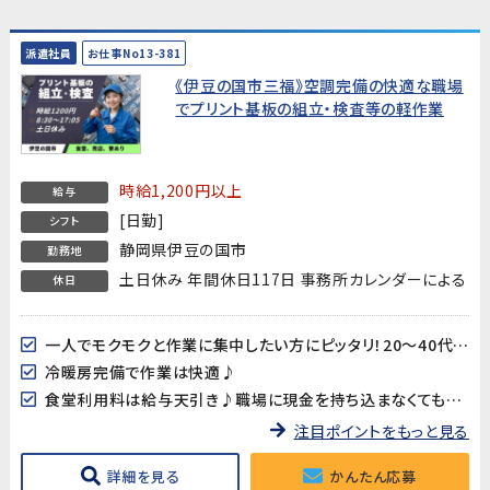
派遣社員
お仕事No13-381
《伊豆の国市三福》空調完備の快適な職場
でプリント基板の組立・検査等の軽作業
時給1,200円以上
給与
[日勤]
シフト
静岡県伊豆の国市
勤務地
土日休み 年間休日117日 事務所カレンダーによる
休日
一人でモクモクと作業に集中したい方にピッタリ！20～40代男女多数活躍中!!
冷暖房完備で作業は快適♪
食堂利用料は給与天引き♪職場に現金を持ち込まなくても大丈夫♪
注目ポイントをもっと見る
詳細を見る
かんたん応募