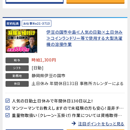
契約社員
お仕事No21-3713
伊豆の国市中島≪人気の日勤×土日休み
≫コインランドリー等で使用する大型洗濯
機の溶接作業
時給1,300円
給与
[日勤]
シフト
静岡県伊豆の国市
勤務地
土日休み 年間休日131日 事務所カレンダーによる
休日
人気の日勤土日休みで年間休日130日以上!
マンツーマンでお教えしますので未経験の方も安心！是非チャレンジしてみてください！
重量物取扱い（クレーン・玉掛け）作業については資格取得支援が有ります！
注目ポイントをもっと見る