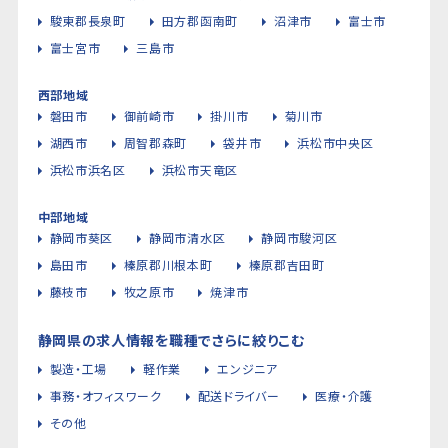
駿東郡長泉町
田方郡函南町
沼津市
富士市
富士宮市
三島市
西部地域
磐田市
御前崎市
掛川市
菊川市
湖西市
周智郡森町
袋井市
浜松市中央区
浜松市浜名区
浜松市天竜区
中部地域
静岡市葵区
静岡市清水区
静岡市駿河区
島田市
榛原郡川根本町
榛原郡吉田町
藤枝市
牧之原市
焼津市
静岡県の求人情報を職種でさらに絞りこむ
製造・工場
軽作業
エンジニア
事務・オフィスワーク
配送ドライバー
医療・介護
その他