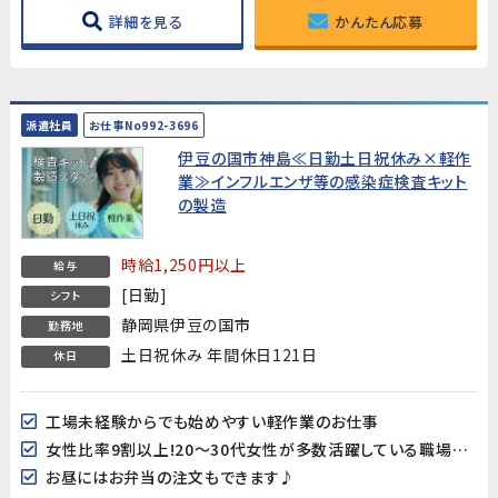
詳細を見る
かんたん応募
派遣社員
お仕事No992-3696
伊豆の国市神島≪日勤土日祝休み×軽作
業≫インフルエンザ等の感染症検査キット
の製造
時給1,250円以上
給与
[日勤]
シフト
静岡県伊豆の国市
勤務地
土日祝休み 年間休日121日
休日
工場未経験からでも始めやすい軽作業のお仕事
女性比率9割以上!20～30代女性が多数活躍している職場です♪
お昼にはお弁当の注文もできます♪