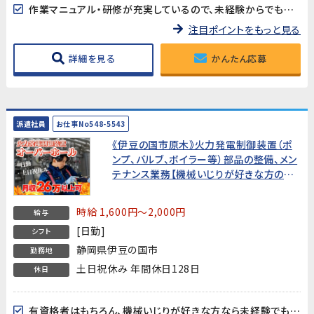
作業マニュアル・研修が充実しているので、未経験からでも安心してスタートできます!
注目ポイントをもっと見る
詳細を見る
かんたん応募
派遣社員
お仕事No548-5543
《伊豆の国市原木》火力発電制御装置（ポ
ンプ、バルブ、ボイラー等）部品の整備、メン
テナンス業務【機械いじりが好きな方のお
ススメ!】
時給 1,600円～2,000円
給与
[日勤]
シフト
静岡県伊豆の国市
勤務地
土日祝休み 年間休日128日
休日
有資格者はもちろん、機械いじりが好きな方なら未経験でもOK!先輩社員が丁寧にサポートします