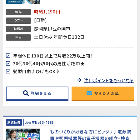
時給1,190円
給与
[日勤]
シフト
静岡県伊豆の国市
勤務地
土日休み 年間休日132日
休日
年間休日130日以上で月収22万以上可！
20代30代40代50代の男性活躍中★
髪型自由♪ひげもOK♪
注目ポイントをもっと見る
詳細を見る
かんたん応募
派遣社員
お仕事No13-4788
ものづくりが好きな方にピッタリ♪電源装
置や照明機器等の電子機器の組立・検査