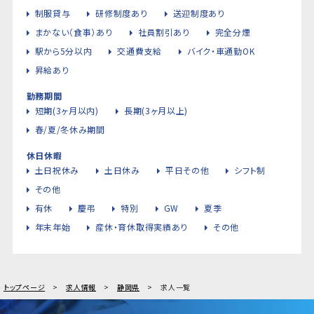
制服貸与
研修制度あり
送迎制度あり
まかない（食事）あり
社員割引あり
完全分煙
駅から5分以内
交通費支給
バイク・車通勤OK
昇給あり
勤務期間
短期(3ヶ月以内)
長期(3ヶ月以上)
春/夏/冬休み期間
休日休暇
土日祝休み
土日休み
平日その他
シフト制
その他
有休
慶弔
特別
GW
夏季
年末年始
産休・育休取得実績あり
その他
トップページ
求人情報
静岡県
求人一覧