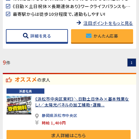
《日勤×土日祝休×長期連休あり》ワークライフバランスも取りやすい♪
最寄駅からは徒歩10分程度で、通勤もしやすい!
注目ポイントをもっと見る
詳細を見る
かんたん応募
9
件
1
オススメ
の求人
派遣社員
《浜松市中央区東町》＼日勤土日休み×基本残業な
し!／太陽光パネルの加工補助・運搬...
静岡県浜松市中央区
時給 1,400円
求人詳細はこちら