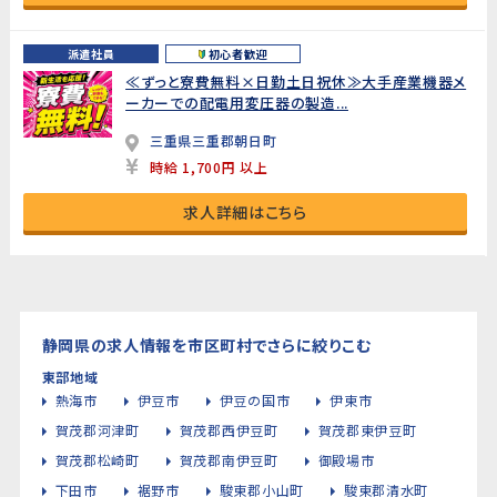
派遣社員
初心者歓迎
≪ずっと寮費無料×日勤土日祝休≫大手産業機器メ
ーカーでの配電用変圧器の製造...
三重県三重郡朝日町
時給 1,700円 以上
求人詳細はこちら
静岡県の求人情報を市区町村でさらに絞りこむ
東部地域
熱海市
伊豆市
伊豆の国市
伊東市
賀茂郡河津町
賀茂郡西伊豆町
賀茂郡東伊豆町
賀茂郡松崎町
賀茂郡南伊豆町
御殿場市
下田市
裾野市
駿東郡小山町
駿東郡清水町