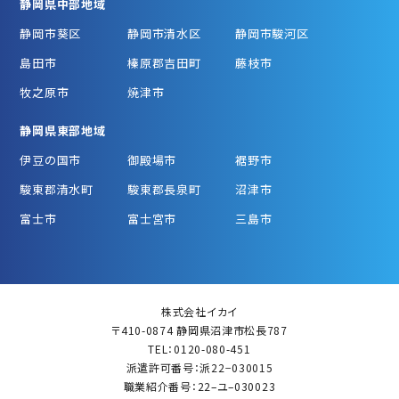
静岡県中部地域
静岡市葵区
静岡市清水区
静岡市駿河区
島田市
榛原郡吉田町
藤枝市
牧之原市
焼津市
静岡県東部地域
伊豆の国市
御殿場市
裾野市
駿東郡清水町
駿東郡長泉町
沼津市
富士市
富士宮市
三島市
株式会社イカイ
〒410-0874 静岡県沼津市松長787
TEL：0120-080-451
派遣許可番号：派22−030015
職業紹介番号：22–ユ–030023