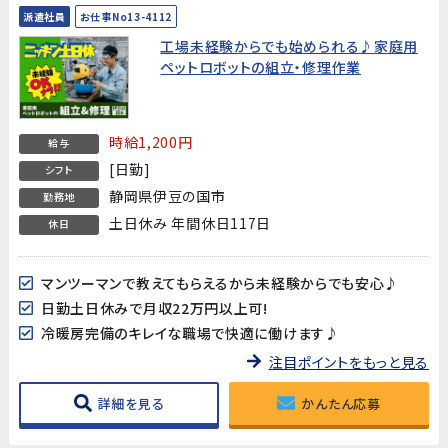
派遣社員
お仕事No13-4112
工場未経験からでも始められる♪家庭用
ペットロボットの組立・修理作業
時給1,200円
給与
[日勤]
シフト
静岡県伊豆の国市
勤務地
土日休み 年間休日117日
休日
マンツーマンで教えてもらえるから未経験からでも安心♪
日勤土日休みで月収22万円以上可!
冷暖房完備のキレイな職場で快適に働けます♪
注目ポイントをもっと見る
詳細を見る
かんたん応募