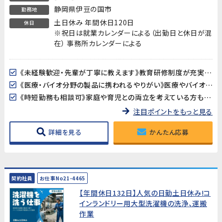
静岡県伊豆の国市
勤務地
土日休み 年間休日120日
休日
※祝日は就業カレンダーによる（出勤日と休日が混
在） 事務所カレンダーによる
《未経験歓迎・先輩が丁寧に教えます》教育研修制度が充実しているので、製造・検査業務が初めての方も安心してスタートできます。アットホームな職場で長く働きやすい環境です。
《医療・バイオ分野の製品に携われるやりがい》医療やバイオ分野で使用されるマイクロ流路チップの品質を守る、社会に貢献できるお仕事です。クリーンルームでの作業で清潔な環境が保たれています。
《時短勤務も相談可》家庭や育児との両立を考えている方も歓迎。時短勤務のご相談に対応しています。家庭都合での休みも取りやすい職場です。
注目ポイントをもっと見る
詳細を見る
かんたん応募
契約社員
お仕事No21-4465
【年間休日132日】人気の日勤土日休み!コ
インランドリー用大型洗濯機の洗浄、運搬
作業