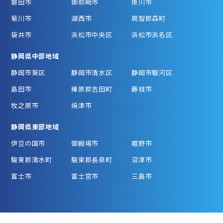
磐田市
御前崎市
掛川市
菊川市
湖西市
周智郡森町
袋井市
浜松市中央区
浜松市浜名区
静岡県中部地域
静岡市葵区
静岡市清水区
静岡市駿河区
島田市
榛原郡吉田町
藤枝市
牧之原市
焼津市
静岡県東部地域
伊豆の国市
御殿場市
裾野市
駿東郡清水町
駿東郡長泉町
沼津市
富士市
富士宮市
三島市