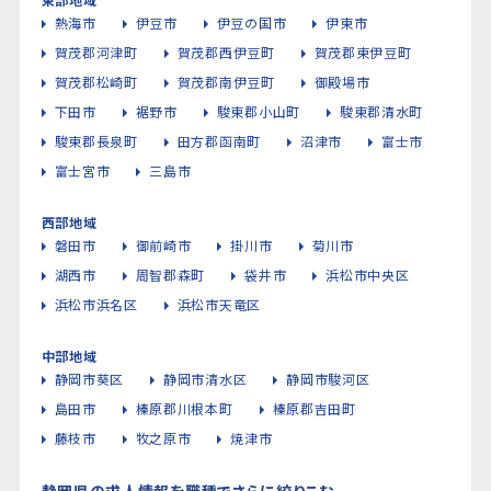
熱海市
伊豆市
伊豆の国市
伊東市
賀茂郡河津町
賀茂郡西伊豆町
賀茂郡東伊豆町
賀茂郡松崎町
賀茂郡南伊豆町
御殿場市
下田市
裾野市
駿東郡小山町
駿東郡清水町
駿東郡長泉町
田方郡函南町
沼津市
富士市
富士宮市
三島市
西部地域
磐田市
御前崎市
掛川市
菊川市
湖西市
周智郡森町
袋井市
浜松市中央区
浜松市浜名区
浜松市天竜区
中部地域
静岡市葵区
静岡市清水区
静岡市駿河区
島田市
榛原郡川根本町
榛原郡吉田町
藤枝市
牧之原市
焼津市
静岡県の求人情報を職種でさらに絞りこむ