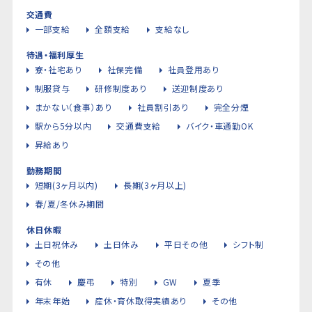
交通費
一部支給
全額支給
支給なし
待遇・福利厚生
寮・社宅あり
社保完備
社員登用あり
制服貸与
研修制度あり
送迎制度あり
まかない（食事）あり
社員割引あり
完全分煙
駅から5分以内
交通費支給
バイク・車通勤OK
昇給あり
勤務期間
短期(3ヶ月以内)
長期(3ヶ月以上)
春/夏/冬休み期間
休日休暇
土日祝休み
土日休み
平日その他
シフト制
その他
有休
慶弔
特別
GW
夏季
年末年始
産休・育休取得実績あり
その他