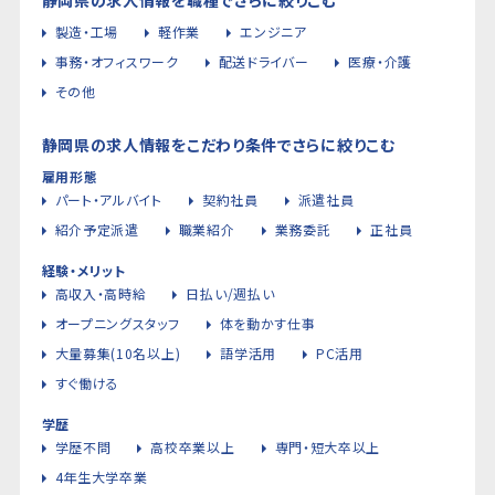
製造・工場
軽作業
エンジニア
事務・オフィスワーク
配送ドライバー
医療・介護
その他
静岡県の求人情報をこだわり条件でさらに絞りこむ
雇用形態
パート・アルバイト
契約社員
派遣社員
紹介予定派遣
職業紹介
業務委託
正社員
経験・メリット
高収入・高時給
日払い/週払い
オープニングスタッフ
体を動かす仕事
大量募集(10名以上)
語学活用
PC活用
すぐ働ける
学歴
学歴不問
高校卒業以上
専門・短大卒以上
4年生大学卒業