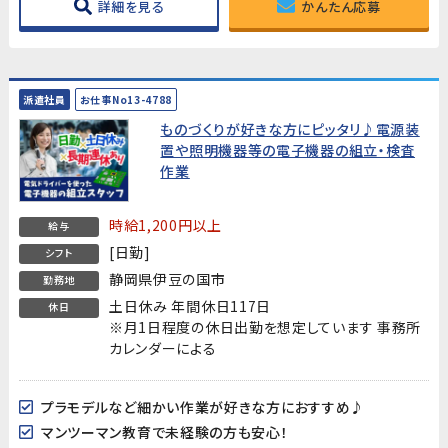
詳細を見る
かんたん応募
派遣社員
お仕事No13-4788
ものづくりが好きな方にピッタリ♪電源装
置や照明機器等の電子機器の組立・検査
作業
時給1,200円以上
給与
[日勤]
シフト
静岡県伊豆の国市
勤務地
土日休み 年間休日117日
休日
※月1日程度の休日出勤を想定しています 事務所
カレンダーによる
プラモデルなど細かい作業が好きな方におすすめ♪
マンツーマン教育で未経験の方も安心！