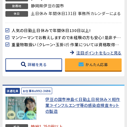
静岡県伊豆の国市
勤務地
土日休み 年間休日131日 事務所カレンダーによる
休日
人気の日勤土日休みで年間休日130日以上!
マンツーマンでお教えしますので未経験の方も安心！是非チャレンジしてみてください！
重量物取扱い（クレーン・玉掛け）作業については資格取得支援が有ります！
注目ポイントをもっと見る
詳細を見る
かんたん応募
派遣社員
お仕事No992-3696
伊豆の国市神島≪日勤土日祝休み×軽作
業≫インフルエンザ等の感染症検査キット
の製造
時給1,250円以上
給与