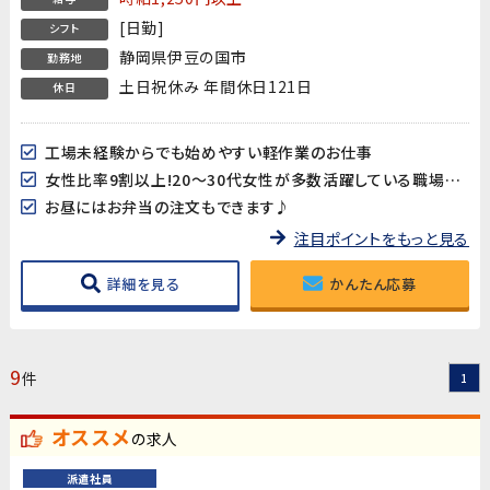
[日勤]
シフト
静岡県伊豆の国市
勤務地
土日祝休み 年間休日121日
休日
工場未経験からでも始めやすい軽作業のお仕事
女性比率9割以上!20～30代女性が多数活躍している職場です♪
お昼にはお弁当の注文もできます♪
注目ポイントをもっと見る
詳細を見る
かんたん応募
9
件
1
オススメ
の求人
派遣社員