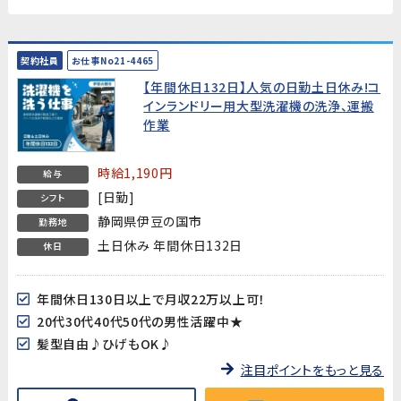
契約社員
お仕事No21-4465
【年間休日132日】人気の日勤土日休み!コ
インランドリー用大型洗濯機の洗浄、運搬
作業
時給1,190円
給与
[日勤]
シフト
静岡県伊豆の国市
勤務地
土日休み 年間休日132日
休日
年間休日130日以上で月収22万以上可！
20代30代40代50代の男性活躍中★
髪型自由♪ひげもOK♪
注目ポイントをもっと見る