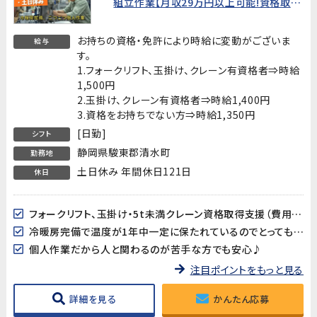
組立作業【月収29万円以上可能!資格取得
支援あり】
お持ちの資格・免許により時給に変動がございま
給与
す。
1.フォークリフト、玉掛け、クレーン有資格者⇒時給
1,500円
2.玉掛け、クレーン有資格者⇒時給1,400円
3.資格をお持ちでない方⇒時給1,350円
[日勤]
シフト
静岡県駿東郡清水町
勤務地
土日休み 年間休日121日
休日
フォークリフト、玉掛け・5t未満クレーン資格取得支援（費用会社負担）有り!
冷暖房完備で温度が1年中一定に保たれているのでとっても快適♪
個人作業だから人と関わるのが苦手な方でも安心♪
注目ポイントをもっと見る
詳細を見る
かんたん応募