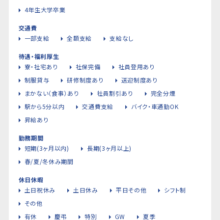
4年生大学卒業
交通費
一部支給
全額支給
支給なし
待遇・福利厚生
寮・社宅あり
社保完備
社員登用あり
制服貸与
研修制度あり
送迎制度あり
まかない（食事）あり
社員割引あり
完全分煙
駅から5分以内
交通費支給
バイク・車通勤OK
昇給あり
勤務期間
短期(3ヶ月以内)
長期(3ヶ月以上)
春/夏/冬休み期間
休日休暇
土日祝休み
土日休み
平日その他
シフト制
その他
有休
慶弔
特別
GW
夏季