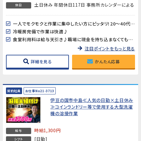
土日休み 年間休日117日 事務所カレンダーによる
休日
一人でモクモクと作業に集中したい方にピッタリ！20～40代男女多数活躍中!!
冷暖房完備で作業は快適♪
食堂利用料は給与天引き♪職場に現金を持ち込まなくても大丈夫♪
注目ポイントをもっと見る
詳細を見る
かんたん応募
契約社員
お仕事No21-3713
伊豆の国市中島≪人気の日勤×土日休み
≫コインランドリー等で使用する大型洗濯
機の溶接作業
時給1,300円
給与
[日勤]
シフト