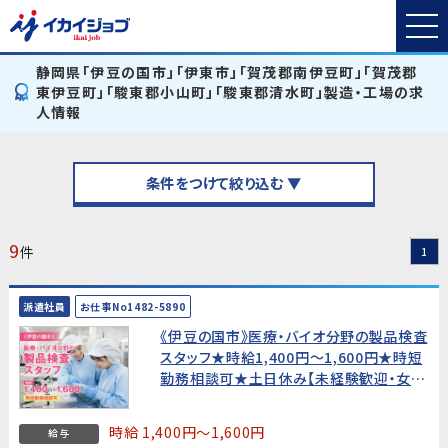
静岡県「伊豆の国市」「伊東市」「賀茂郡南伊豆町」「賀茂郡
東伊豆町」「駿東郡小山町」「駿東郡清水町」製造・工場の求
人情報
条件をつけて絞り込む ▼
9
件
1
派遣社員
お仕事No1482-5890
《伊豆の国市》医療・バイオ分野の製品検査
スタッフ★時給1,400円〜1,600円★時短
勤務相談可★土日休み【未経験歓迎・女性
活躍中！】
時給 1,400円～1,600円
給与