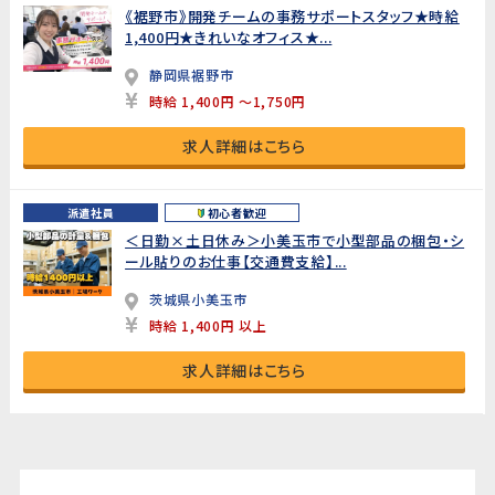
《裾野市》開発チームの事務サポートスタッフ★時給
1,400円★きれいなオフィス★...
静岡県裾野市
時給 1,400円 ～1,750円
求人詳細はこちら
派遣社員
初心者歓迎
＜日勤×土日休み＞小美玉市で小型部品の梱包・シ
ール貼りのお仕事【交通費支給】...
茨城県小美玉市
時給 1,400円 以上
求人詳細はこちら