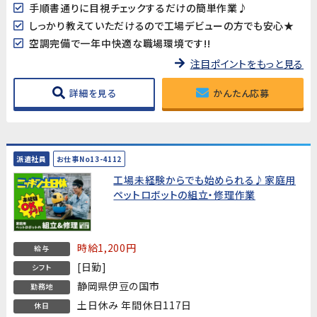
手順書通りに目視チェックするだけの簡単作業♪
しっかり教えていただけるので工場デビューの方でも安心★
空調完備で一年中快適な職場環境です!!
注目ポイントをもっと見る
詳細を見る
かんたん応募
派遣社員
お仕事No13-4112
工場未経験からでも始められる♪家庭用
ペットロボットの組立・修理作業
時給1,200円
給与
[日勤]
シフト
静岡県伊豆の国市
勤務地
土日休み 年間休日117日
休日