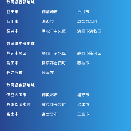
静岡県西部地域
磐田市
御前崎市
掛川市
菊川市
湖西市
周智郡森町
袋井市
浜松市中央区
浜松市浜名区
静岡県中部地域
静岡市葵区
静岡市清水区
静岡市駿河区
島田市
榛原郡吉田町
藤枝市
牧之原市
焼津市
静岡県東部地域
伊豆の国市
御殿場市
裾野市
駿東郡清水町
駿東郡長泉町
沼津市
富士市
富士宮市
三島市