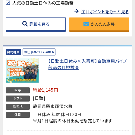
人気の日勤土日休みの工場勤務
注目ポイントをもっと見る
詳細を見る
かんたん応募
契約社員
お仕事No997-4816
【日勤土日休み×入寮可】自動車用パイプ
部品の目視検査
時給1,145円
給与
[日勤]
シフト
静岡県駿東郡清水町
勤務地
土日休み 年間休日120日
休日
※月1日程度の休日出勤を想定しています