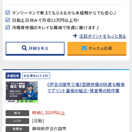
マンツーマンで教えてもらえるから未経験からでも安心♪
日勤土日休みで月収22万円以上可!
冷暖房完備のキレイな職場で快適に働けます♪
注目ポイントをもっと見る
詳細を見る
かんたん応募
派遣社員
お仕事No13-381
《伊豆の国市三福》空調完備の快適な職場
でプリント基板の組立・検査等の軽作業
時給1,200円以上
給与
[日勤]
シフト
静岡県伊豆の国市
勤務地