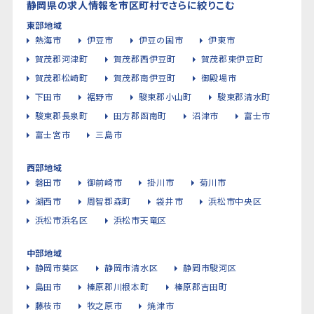
静岡県の求人情報を市区町村でさらに絞りこむ
東部地域
熱海市
伊豆市
伊豆の国市
伊東市
賀茂郡河津町
賀茂郡西伊豆町
賀茂郡東伊豆町
賀茂郡松崎町
賀茂郡南伊豆町
御殿場市
下田市
裾野市
駿東郡小山町
駿東郡清水町
駿東郡長泉町
田方郡函南町
沼津市
富士市
富士宮市
三島市
西部地域
磐田市
御前崎市
掛川市
菊川市
湖西市
周智郡森町
袋井市
浜松市中央区
浜松市浜名区
浜松市天竜区
中部地域
静岡市葵区
静岡市清水区
静岡市駿河区
島田市
榛原郡川根本町
榛原郡吉田町
藤枝市
牧之原市
焼津市