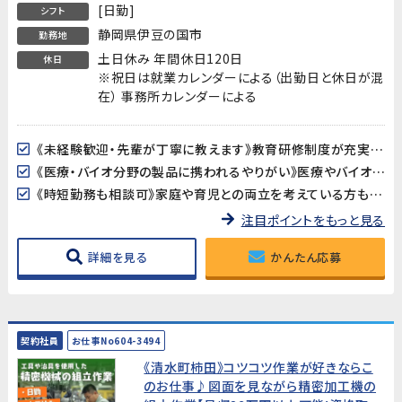
[日勤]
シフト
静岡県伊豆の国市
勤務地
土日休み 年間休日120日
休日
※祝日は就業カレンダーによる（出勤日と休日が混
在） 事務所カレンダーによる
《未経験歓迎・先輩が丁寧に教えます》教育研修制度が充実しているので、製造・検査業務が初めての方も安心してスタートできます。アットホームな職場で長く働きやすい環境です。
《医療・バイオ分野の製品に携われるやりがい》医療やバイオ分野で使用されるマイクロ流路チップの品質を守る、社会に貢献できるお仕事です。クリーンルームでの作業で清潔な環境が保たれています。
《時短勤務も相談可》家庭や育児との両立を考えている方も歓迎。時短勤務のご相談に対応しています。家庭都合での休みも取りやすい職場です。
注目ポイントをもっと見る
詳細を見る
かんたん応募
契約社員
お仕事No604-3494
《清水町柿田》コツコツ作業が好きならこ
のお仕事♪図面を見ながら精密加工機の