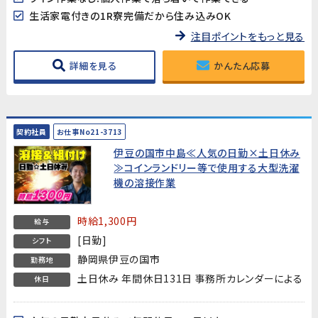
生活家電付きの1R寮完備だから住み込みOK
注目ポイントをもっと見る
詳細を見る
かんたん応募
契約社員
お仕事No21-3713
伊豆の国市中島≪人気の日勤×土日休み
≫コインランドリー等で使用する大型洗濯
機の溶接作業
時給1,300円
給与
[日勤]
シフト
静岡県伊豆の国市
勤務地
土日休み 年間休日131日 事務所カレンダーによる
休日