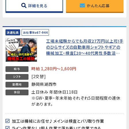
詳細を見る
かんたん応募
派遣社員
お仕事No67-944
工場未経験からでも月収27万円以上可!手
のひらサイズの自動車用シャフトやギアの
機械加工・検査【20～40代男性多数活躍
中!】
時給 1,280円～1,600円
給与
[2交替]
シフト
静岡県湖西市
勤務地
土日休み 年間休日118日
休日
※GW・夏季・年末年始それぞれ5日間程度の連休
があります。
加工は機械にお任せ♪メインは検査とバリ取り作業
ライン作業なし!個人作業で落ち着いて作業できる