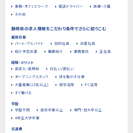
事務・オフィスワーク
配送ドライバー
医療・介護
その他
静岡県の求人情報をこだわり条件でさらに絞りこむ
雇用形態
パート・アルバイト
契約社員
派遣社員
紹介予定派遣
職業紹介
業務委託
正社員
経験・メリット
高収入・高時給
日払い/週払い
オープニングスタッフ
体を動かす仕事
大量募集(10名以上)
語学活用
PC活用
すぐ働ける
学歴
学歴不問
高校卒業以上
専門・短大卒以上
4年生大学卒業
交通費