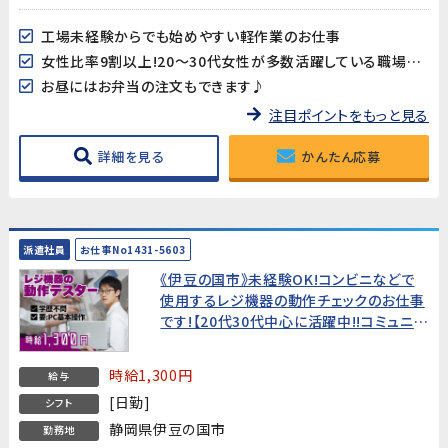
工場未経験からでも始めやすい軽作業のお仕事
女性比率9割以上!20～30代女性が多数活躍している職場です♪
お昼にはお弁当の注文もできます♪
注目ポイントをもっと見る
詳細を見る
かんたん応募
派遣社員
お仕事No1431-5603
《伊豆の国市》未経験OK!コンビニなどで
使用するレジ機器の動作チェックのお仕事
です!【20代30代中心に活躍中!!コミュニケ
ーションが円滑で働きやすい環境♪】
時給1,300円
給与
[日勤]
シフト
静岡県伊豆の国市
勤務地