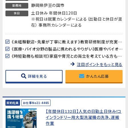
静岡県伊豆の国市
勤務地
土日休み 年間休日120日
休日
※祝日は就業カレンダーによる（出勤日と休日が混
在） 事務所カレンダーによる
《未経験歓迎・先輩が丁寧に教えます》教育研修制度が充実しているので、製造・検査業務が初めての方も安心してスタートできます。アットホームな職場で長く働きやすい環境です。
《医療・バイオ分野の製品に携われるやりがい》医療やバイオ分野で使用されるマイクロ流路チップの品質を守る、社会に貢献できるお仕事です。クリーンルームでの作業で清潔な環境が保たれています。
《時短勤務も相談可》家庭や育児との両立を考えている方も歓迎。時短勤務のご相談に対応しています。家庭都合での休みも取りやすい職場です。
注目ポイントをもっと見る
詳細を見る
かんたん応募
契約社員
お仕事No21-4465
【年間休日132日】人気の日勤土日休み!コ
インランドリー用大型洗濯機の洗浄、運搬
作業