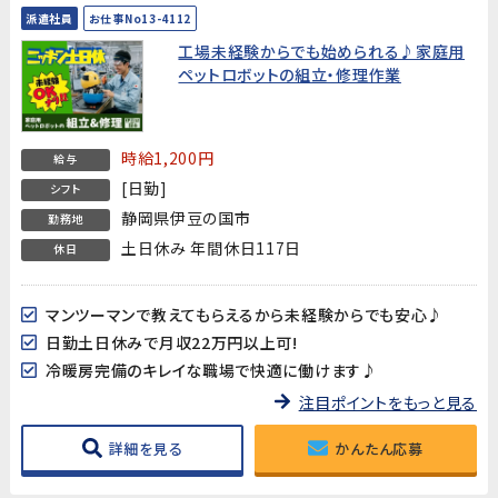
派遣社員
お仕事No13-4112
工場未経験からでも始められる♪家庭用
ペットロボットの組立・修理作業
時給1,200円
給与
[日勤]
シフト
静岡県伊豆の国市
勤務地
土日休み 年間休日117日
休日
マンツーマンで教えてもらえるから未経験からでも安心♪
日勤土日休みで月収22万円以上可!
冷暖房完備のキレイな職場で快適に働けます♪
注目ポイントをもっと見る
詳細を見る
かんたん応募