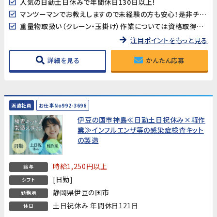
人気の日勤土日休みで年間休日130日以上!
マンツーマンでお教えしますので未経験の方も安心！是非チャレンジしてみてください！
重量物取扱い（クレーン・玉掛け）作業については資格取得支援が有ります！
注目ポイントをもっと見る
詳細を見る
かんたん応募
派遣社員
お仕事No992-3696
伊豆の国市神島≪日勤土日祝休み×軽作
業≫インフルエンザ等の感染症検査キット
の製造
時給1,250円以上
給与
[日勤]
シフト
静岡県伊豆の国市
勤務地
土日祝休み 年間休日121日
休日