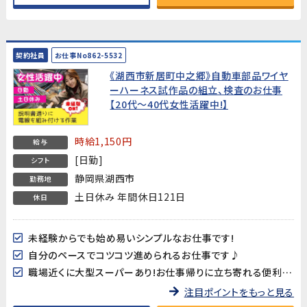
契約社員
お仕事No862-5532
《湖西市新居町中之郷》自動車部品ワイヤ
ーハーネス試作品の組立、検査のお仕事
【20代～40代女性活躍中!】
時給1,150円
給与
[日勤]
シフト
静岡県湖西市
勤務地
土日休み 年間休日121日
休日
未経験からでも始め易いシンプルなお仕事です!
自分のペースでコツコツ進められるお仕事です♪
職場近くに大型スーパーあり!お仕事帰りに立ち寄れる便利な立地☆
注目ポイントをもっと見る