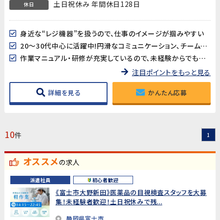
土日祝休み 年間休日128日
休日
身近な“レジ機器”を扱うので、仕事のイメージが掴みやすい
20～30代中心に活躍中!円滑なコミュニケーション、チームワークが心地よく、働きやすい環境♪
作業マニュアル・研修が充実しているので、未経験からでも安心してスタートできます!
注目ポイントをもっと見る
詳細を見る
かんたん応募
10
件
1
オススメ
の求人
派遣社員
初心者歓迎
《富士市大野新田》医薬品の目視検査スタッフを大募
集！未経験者歓迎！土日祝休みで残...
静岡県富士市