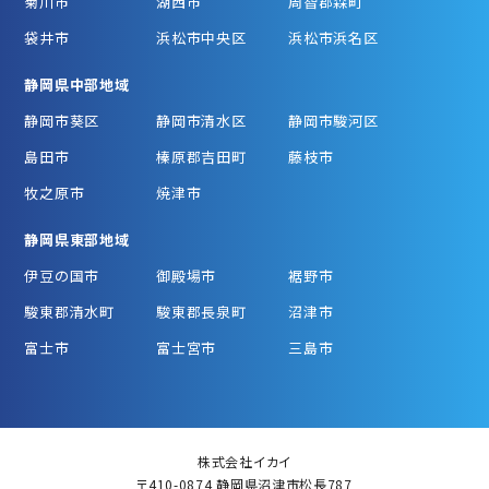
菊川市
湖西市
周智郡森町
袋井市
浜松市中央区
浜松市浜名区
静岡県中部地域
静岡市葵区
静岡市清水区
静岡市駿河区
島田市
榛原郡吉田町
藤枝市
牧之原市
焼津市
静岡県東部地域
伊豆の国市
御殿場市
裾野市
駿東郡清水町
駿東郡長泉町
沼津市
富士市
富士宮市
三島市
株式会社イカイ
〒410-0874 静岡県沼津市松長787