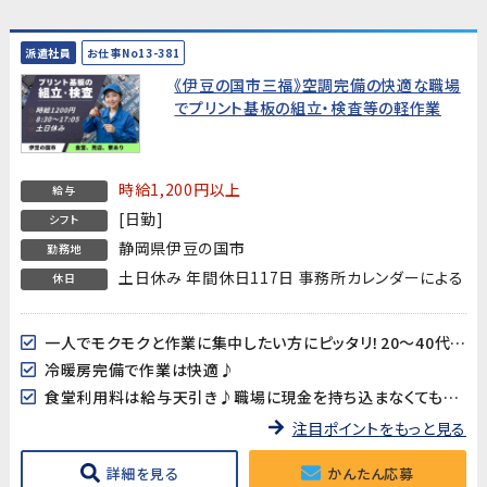
派遣社員
お仕事No13-381
《伊豆の国市三福》空調完備の快適な職場
でプリント基板の組立・検査等の軽作業
時給1,200円以上
給与
[日勤]
シフト
静岡県伊豆の国市
勤務地
土日休み 年間休日117日 事務所カレンダーによる
休日
一人でモクモクと作業に集中したい方にピッタリ！20～40代男女多数活躍中!!
冷暖房完備で作業は快適♪
食堂利用料は給与天引き♪職場に現金を持ち込まなくても大丈夫♪
注目ポイントをもっと見る
詳細を見る
かんたん応募