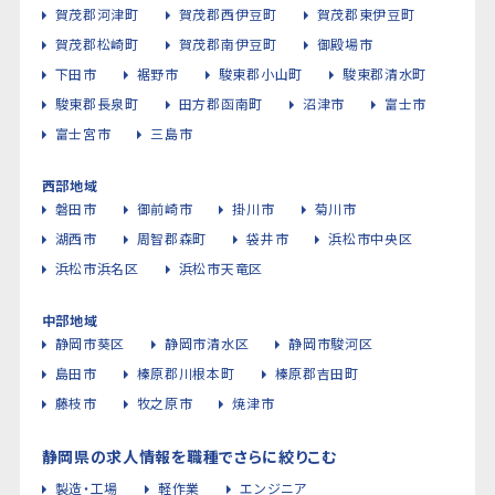
賀茂郡河津町
賀茂郡西伊豆町
賀茂郡東伊豆町
賀茂郡松崎町
賀茂郡南伊豆町
御殿場市
下田市
裾野市
駿東郡小山町
駿東郡清水町
駿東郡長泉町
田方郡函南町
沼津市
富士市
富士宮市
三島市
西部地域
磐田市
御前崎市
掛川市
菊川市
湖西市
周智郡森町
袋井市
浜松市中央区
浜松市浜名区
浜松市天竜区
中部地域
静岡市葵区
静岡市清水区
静岡市駿河区
島田市
榛原郡川根本町
榛原郡吉田町
藤枝市
牧之原市
焼津市
静岡県の求人情報を職種でさらに絞りこむ
製造・工場
軽作業
エンジニア