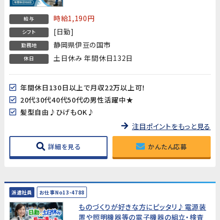
時給1,190円
給与
[日勤]
シフト
静岡県伊豆の国市
勤務地
土日休み 年間休日132日
休日
年間休日130日以上で月収22万以上可！
20代30代40代50代の男性活躍中★
髪型自由♪ひげもOK♪
注目ポイントをもっと見る
詳細を見る
かんたん応募
派遣社員
お仕事No13-4788
ものづくりが好きな方にピッタリ♪電源装
置や照明機器等の電子機器の組立・検査