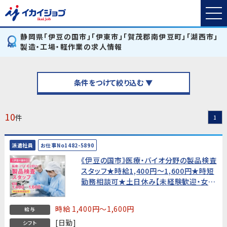
静岡県「伊豆の国市」「伊東市」「賀茂郡南伊豆町」「湖西市」
製造・工場・軽作業の求人情報
条件をつけて絞り込む ▼
10
件
1
派遣社員
お仕事No1482-5890
《伊豆の国市》医療・バイオ分野の製品検査
スタッフ★時給1,400円〜1,600円★時短
勤務相談可★土日休み【未経験歓迎・女性
活躍中！】
時給 1,400円～1,600円
給与
[日勤]
シフト