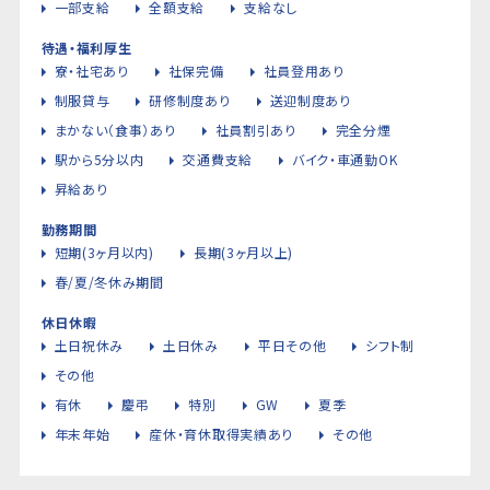
一部支給
全額支給
支給なし
待遇・福利厚生
寮・社宅あり
社保完備
社員登用あり
制服貸与
研修制度あり
送迎制度あり
まかない（食事）あり
社員割引あり
完全分煙
駅から5分以内
交通費支給
バイク・車通勤OK
昇給あり
勤務期間
短期(3ヶ月以内)
長期(3ヶ月以上)
春/夏/冬休み期間
休日休暇
土日祝休み
土日休み
平日その他
シフト制
その他
有休
慶弔
特別
GW
夏季
年末年始
産休・育休取得実績あり
その他