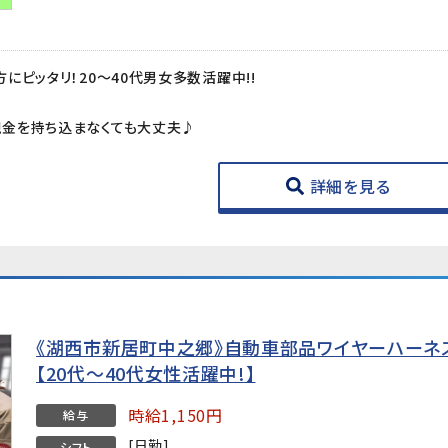
にピッタリ！20～40代男女多数活躍中!!
金を持ち込まなくても大丈夫♪
詳細を見る
《湖西市新居町中之郷》自動車部品ワイヤーハーネ
【20代～40代女性活躍中!】
時給1,150円
給与
[日勤]
シフト