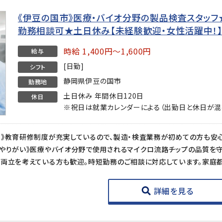
《伊豆の国市》医療・バイオ分野の製品検査スタッフ★時
勤務相談可★土日休み【未経験歓迎・女性活躍中！
時給 1,400円～1,600円
給与
[日勤]
シフト
静岡県伊豆の国市
勤務地
土日休み 年間休日120日
休日
※祝日は就業カレンダーによる（出勤日と休日が混
詳細を見る