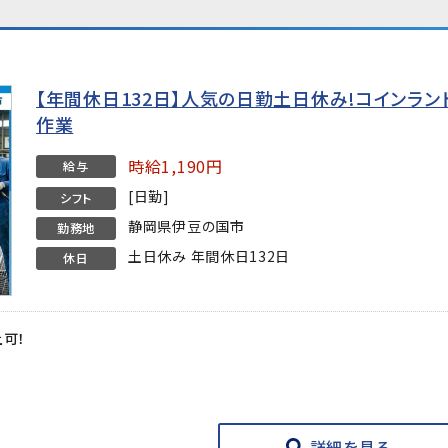
【年間休日132日】人気の日勤土日休み!コインラ
作業
時給1,190円
給与
[日勤]
シフト
静岡県伊豆の国市
勤務地
土日休み 年間休日132日
休日
上可！
★
詳細を見る