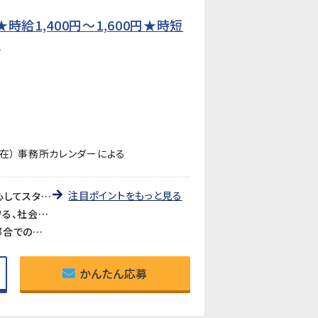
給1,400円〜1,600円★時短
】
在） 事務所カレンダーによる
注目ポイントをもっと見る
《未経験歓迎・先輩が丁寧に教えます》教育研修制度が充実しているので、製造・検査業務が初めての方も安心してスタートできます。アットホームな職場で長く働きやすい環境です。
《医療・バイオ分野の製品に携われるやりがい》医療やバイオ分野で使用されるマイクロ流路チップの品質を守る、社会に貢献できるお仕事です。クリーンルームでの作業で清潔な環境が保たれています。
《時短勤務も相談可》家庭や育児との両立を考えている方も歓迎。時短勤務のご相談に対応しています。家庭都合での休みも取りやすい職場です。
かんたん応募