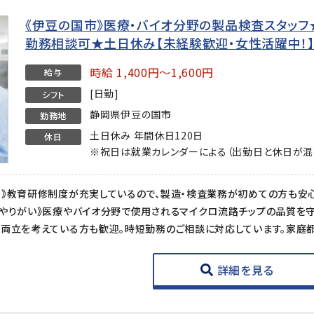
《伊豆の国市》医療・バイオ分野の製品検査スタッフ★時
勤務相談可★土日休み【未経験歓迎・女性活躍中！
時給 1,400円～1,600円
給与
[日勤]
シフト
静岡県伊豆の国市
勤務地
土日休み 年間休日120日
休日
※祝日は就業カレンダーによる（出勤日と休日が混
詳細を見る