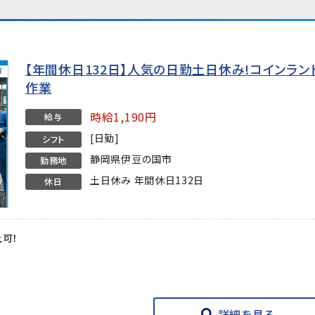
【年間休日132日】人気の日勤土日休み!コインラ
作業
時給1,190円
給与
[日勤]
シフト
静岡県伊豆の国市
勤務地
土日休み 年間休日132日
休日
上可！
★
詳細を見る