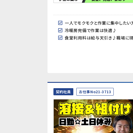
一人でモクモクと作業に集中したい方
冷暖房完備で作業は快適♪
食堂利用料は給与天引き♪職場に現
契約社員
お仕事No21-3713