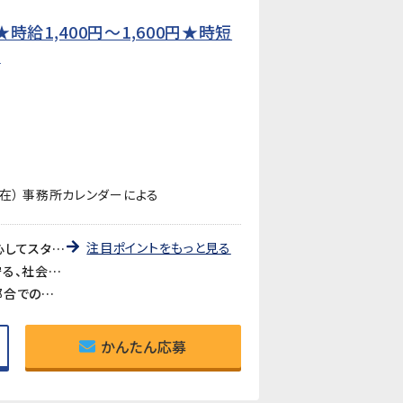
給1,400円〜1,600円★時短
】
在） 事務所カレンダーによる
注目ポイントをもっと見る
《未経験歓迎・先輩が丁寧に教えます》教育研修制度が充実しているので、製造・検査業務が初めての方も安心してスタートできます。アットホームな職場で長く働きやすい環境です。
《医療・バイオ分野の製品に携われるやりがい》医療やバイオ分野で使用されるマイクロ流路チップの品質を守る、社会に貢献できるお仕事です。クリーンルームでの作業で清潔な環境が保たれています。
《時短勤務も相談可》家庭や育児との両立を考えている方も歓迎。時短勤務のご相談に対応しています。家庭都合での休みも取りやすい職場です。
かんたん応募