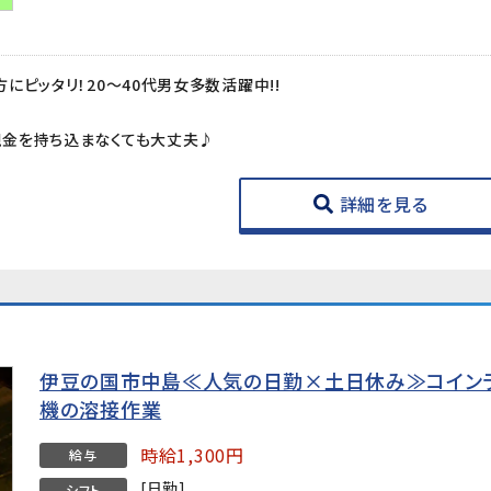
にピッタリ！20～40代男女多数活躍中!!
金を持ち込まなくても大丈夫♪
詳細を見る
伊豆の国市中島≪人気の日勤×土日休み≫コイン
機の溶接作業
時給1,300円
給与
[日勤]
シフト