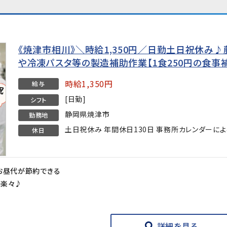
《焼津市相川》＼時給1,350円／日勤土日祝休み
や冷凍パスタ等の製造補助作業【1食250円の食事
時給1,350円
給与
[日勤]
シフト
静岡県焼津市
勤務地
土日祝休み 年間休日130日 事務所カレンダーによ
休日
お昼代が節約できる
も楽々♪
詳細を見る