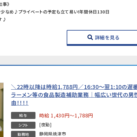
仕事》
少なめ♪プライベートの予定も立て易い!年間休日130日
す♪
詳細を見る
＼22時以降は時給1,788円／16:30～翌1:10
ラーメン等の食品製造補助業務｜幅広い世代の男
由！！！！
時給 1,430円～1,788円
給与
[夜勤]
シフト
静岡県焼津市
勤務地