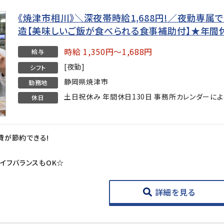
《焼津市相川》＼深夜帯時給1,688円!／夜勤専
造【美味しいご飯が食べられる食事補助付】★年間休
時給 1,350円～1,688円
給与
[夜勤]
シフト
静岡県焼津市
勤務地
土日祝休み 年間休日130日 事務所カレンダーによ
休日
食費が節約できる!
イフバランスもOK☆
詳細を見る