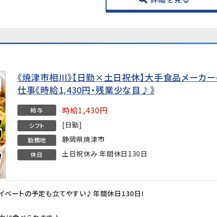
《焼津市相川》【日勤×土日祝休】大手食品メーカ
仕事《時給1,430円・残業少な目♪》
時給1,430円
給与
[日勤]
シフト
静岡県焼津市
勤務地
土日祝休み 年間休日130日
休日
ベートの予定も立てやすい♪年間休日130日!
!