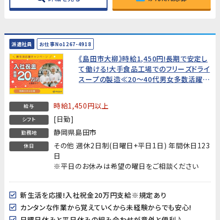
派遣社員
お仕事No1267-4918
《島田市大柳》時給1,450円!長期で安定し
て働ける!大手食品工場でのフリーズドライ
スープの製造≪20～40代男女多数活躍
中!≫★入社祝金20万円★
時給1,450円以上
給与
[日勤]
シフト
静岡県島田市
勤務地
その他 週休2日制(日曜日+平日1日) 年間休日123
休日
日
※平日のお休みは希望の曜日をご相談ください
新生活を応援!入社祝金20万円支給※規定あり
カンタンな作業から覚えていくから未経験からでも安心!
日曜日休みと平日休みの組み合わせが意外と便利♪