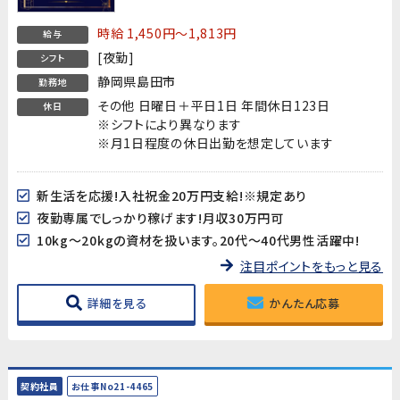
時給 1,450円～1,813円
給与
[夜勤]
シフト
静岡県島田市
勤務地
その他 日曜日＋平日1日 年間休日123日
休日
※シフトにより異なります
※月1日程度の休日出勤を想定しています
新生活を応援!入社祝金20万円支給!※規定あり
夜勤専属でしっかり稼げます!月収30万円可
10kg～20kgの資材を扱います。20代～40代男性活躍中!
注目ポイントをもっと見る
詳細を見る
かんたん応募
契約社員
お仕事No21-4465