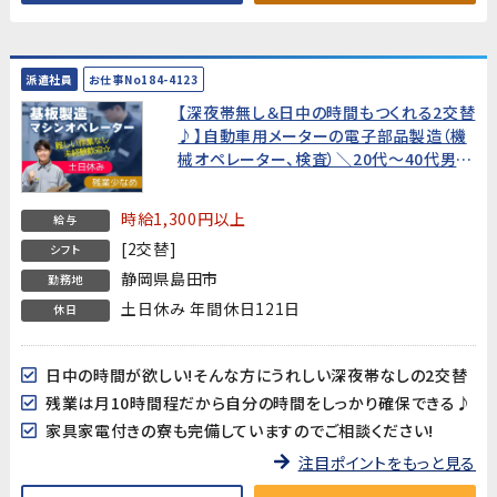
派遣社員
お仕事No184-4123
【深夜帯無し＆日中の時間もつくれる2交替
♪】自動車用メーターの電子部品製造（機
械オペレーター、検査）＼20代～40代男性
活躍中！／
時給1,300円以上
給与
[2交替]
シフト
静岡県島田市
勤務地
土日休み 年間休日121日
休日
日中の時間が欲しい!そんな方にうれしい深夜帯なしの2交替
残業は月10時間程だから自分の時間をしっかり確保できる♪
家具家電付きの寮も完備していますのでご相談ください!
注目ポイントをもっと見る