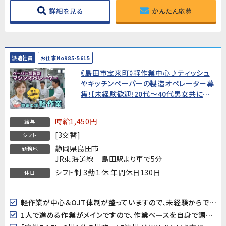
詳細を見る
かんたん応募
派遣社員
お仕事No985-5615
《島田市宝来町》軽作業中心♪ティッシュ
やキッチンペーパーの製造オペレーター募
集!【未経験歓迎!20代～40代男女共に活
躍中!】★年間休日130日★
時給1,450円
給与
[3交替]
シフト
静岡県島田市
勤務地
JR東海道線 島田駅より車で5分
シフト制 3勤１休 年間休日130日
休日
軽作業が中心＆OJT体制が整っていますので、未経験からでも始め易いお仕事です!
1人で進める作業がメインですので、作業ペースを自身で調整し易い♪