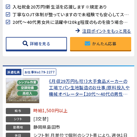
入社祝金20万円!新生活を応援します※規定あり
丁寧なOJT体制が整っていますので未経験でも安心してスタートできます！無理なくステップアップ！簡単な作業から始めていきます◎
20代～40代男女共に活躍中!20kg程度のものを扱う場合がありますので体力的に不安のない方歓迎
注目ポイントをもっと見る
詳細を見る
かんたん応募
派遣社員
お仕事No179-2277
《月収29万円も可！》大手食品メーカーの
工場でパン生地製造のお仕事/原料投入や
機械オペレーター【20代～40代の男性活
躍中！】
時給1,500円以上
給与
[3交替]
シフト
静岡県島田市
勤務地
シフト制 月単位で個別のシフト表により、週休1日
休日