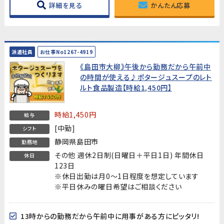
詳細を見る
かんたん応募
派遣社員
お仕事No1267-4919
《島田市大柳》午後から勤務だから午前中
の時間が使える♪ポタージュスープのレト
ルト食品製造【時給1,450円】
時給1,450円
給与
[中勤]
シフト
静岡県島田市
勤務地
その他 週休2日制(日曜日＋平日1日) 年間休日
休日
123日
※休日出勤は月0～1日程度を想定しています
※平日休みの曜日希望はご相談ください
13時からの勤務だから午前中に用事がある方にピッタリ!