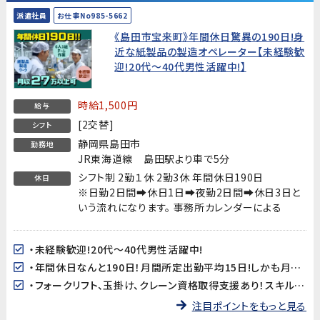
派遣社員
お仕事No985-5662
《島田市宝来町》年間休日驚異の190日!身
近な紙製品の製造オペレーター【未経験歓
迎!20代～40代男性活躍中!】
時給1,500円
給与
[2交替]
シフト
静岡県島田市
勤務地
JR東海道線 島田駅より車で5分
シフト制 2勤１休 2勤3休 年間休日190日
休日
※日勤2日間➡休日1日➡夜勤2日間➡休日3日と
いう流れになります。 事務所カレンダーによる
・未経験歓迎!20代～40代男性活躍中!
・年間休日なんと190日！月間所定出勤平均15日!しかも月収27万円以上可能!
・フォークリフト、玉掛け、クレーン資格取得支援あり！スキルアップを応援！
注目ポイントをもっと見る