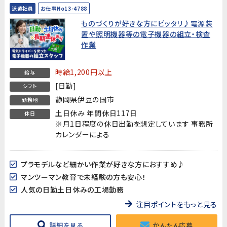
派遣社員
お仕事No13-4788
ものづくりが好きな方にピッタリ♪電源装
置や照明機器等の電子機器の組立・検査
作業
時給1,200円以上
給与
[日勤]
シフト
静岡県伊豆の国市
勤務地
土日休み 年間休日117日
休日
※月1日程度の休日出勤を想定しています 事務所
カレンダーによる
プラモデルなど細かい作業が好きな方におすすめ♪
マンツーマン教育で未経験の方も安心！
人気の日勤土日休みの工場勤務
注目ポイントをもっと見る
詳細を見る
かんたん応募