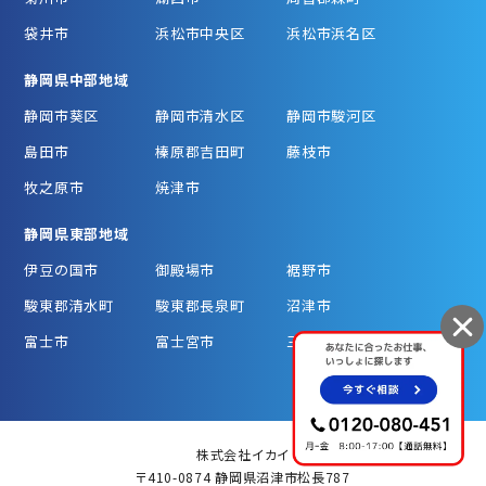
袋井市
浜松市中央区
浜松市浜名区
静岡県中部地域
静岡市葵区
静岡市清水区
静岡市駿河区
島田市
榛原郡吉田町
藤枝市
牧之原市
焼津市
静岡県東部地域
伊豆の国市
御殿場市
裾野市
駿東郡清水町
駿東郡長泉町
沼津市
富士市
富士宮市
三島市
株式会社イカイ
〒410-0874 静岡県沼津市松長787