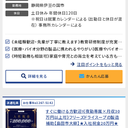
静岡県伊豆の国市
勤務地
土日休み 年間休日120日
休日
※祝日は就業カレンダーによる（出勤日と休日が混
在） 事務所カレンダーによる
《未経験歓迎・先輩が丁寧に教えます》教育研修制度が充実しているので、製造・検査業務が初めての方も安心してスタートできます。アットホームな職場で長く働きやすい環境です。
《医療・バイオ分野の製品に携われるやりがい》医療やバイオ分野で使用されるマイクロ流路チップの品質を守る、社会に貢献できるお仕事です。クリーンルームでの作業で清潔な環境が保たれています。
《時短勤務も相談可》家庭や育児との両立を考えている方も歓迎。時短勤務のご相談に対応しています。家庭都合での休みも取りやすい職場です。
注目ポイントをもっと見る
詳細を見る
かんたん応募
派遣社員
お仕事No1267-5142
すぐに働ける方歓迎!《夜勤専属×月収30
万円以上可》フリーズドライスープの製造
補助【島田市大柳】★入社祝金20万円★