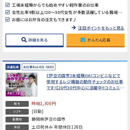
工場未経験からでも始めやすい軽作業のお仕事
女性比率9割以上!20～30代女性が多数活躍している職場です♪
お昼にはお弁当の注文もできます♪
注目ポイントをもっと見る
詳細を見る
かんたん応募
派遣社員
お仕事No1431-5603
《伊豆の国市》未経験OK!コンビニなどで
使用するレジ機器の動作チェックのお仕事
です!【20代30代中心に活躍中!!コミュニケ
ーションが円滑で働きやすい環境♪】
時給1,300円
給与
[日勤]
シフト
静岡県伊豆の国市
勤務地
土日祝休み 年間休日128日
休日