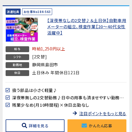
派遣社員
お仕事No184-563
【深夜帯なしの2交替♪＆土日休】自動車用
メーターの組立、検査作業【20～40代女性
活躍中】
時給1,250円以上
給与
[2交替]
シフト
静岡県島田市
勤務地
土日休み 年間休日121日
休日
扱う部品は小さく軽量♪
深夜帯無しの2交替勤務♪日中の用事も済ませやすい勤務時間です
残業少なめ(月10時間程)×休日出勤なし
注目ポイントをもっと見る
詳細を見る
かんたん応募