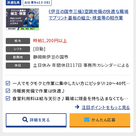
派遣社員
お仕事No13-381
《伊豆の国市三福》空調完備の快適な職場
でプリント基板の組立・検査等の軽作業
時給1,200円以上
給与
[日勤]
シフト
静岡県伊豆の国市
勤務地
土日休み 年間休日117日 事務所カレンダーによる
休日
一人でモクモクと作業に集中したい方にピッタリ！20～40代男女多数活躍中!!
冷暖房完備で作業は快適♪
食堂利用料は給与天引き♪職場に現金を持ち込まなくても大丈夫♪
注目ポイントをもっと見る
詳細を見る
かんたん応募