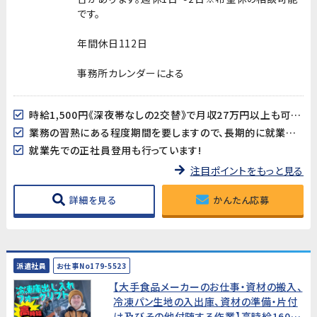
です。
年間休日112日
事務所カレンダーによる
時給1,500円《深夜帯なしの2交替》で月収27万円以上も可能!
業務の習熟にある程度期間を要しますので、長期的に就業可能な方歓迎!
就業先での正社員登用も行っています!
注目ポイントをもっと見る
詳細を見る
かんたん応募
派遣社員
お仕事No179-5523
【大手食品メーカーのお仕事・資材の搬入、
冷凍パン生地の入出庫、資材の準備・片付
け及びその他付随する作業】高時給1600