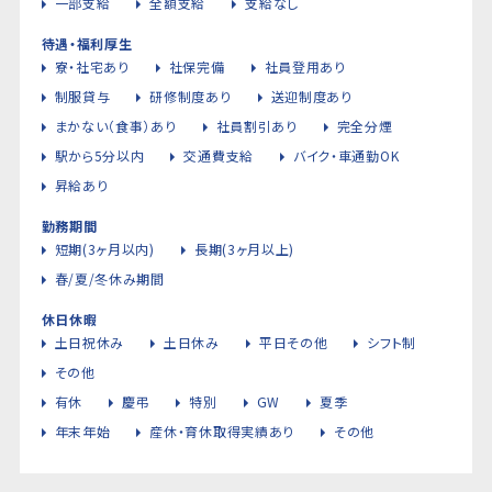
一部支給
全額支給
支給なし
待遇・福利厚生
寮・社宅あり
社保完備
社員登用あり
制服貸与
研修制度あり
送迎制度あり
まかない（食事）あり
社員割引あり
完全分煙
駅から5分以内
交通費支給
バイク・車通勤OK
昇給あり
勤務期間
短期(3ヶ月以内)
長期(3ヶ月以上)
春/夏/冬休み期間
休日休暇
土日祝休み
土日休み
平日その他
シフト制
その他
有休
慶弔
特別
GW
夏季
年末年始
産休・育休取得実績あり
その他