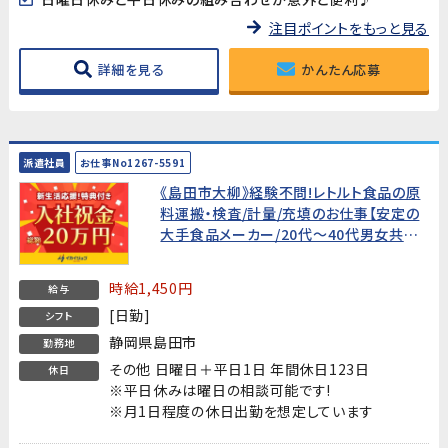
注目ポイントをもっと見る
詳細を見る
かんたん応募
派遣社員
お仕事No1267-5591
《島田市大柳》経験不問!レトルト食品の原
料運搬・検査/計量/充填のお仕事【安定の
大手食品メーカー/20代～40代男女共に
活躍中!】★入社祝金20万円★
時給1,450円
給与
[日勤]
シフト
静岡県島田市
勤務地
その他 日曜日＋平日1日 年間休日123日
休日
※平日休みは曜日の相談可能です!
※月1日程度の休日出勤を想定しています