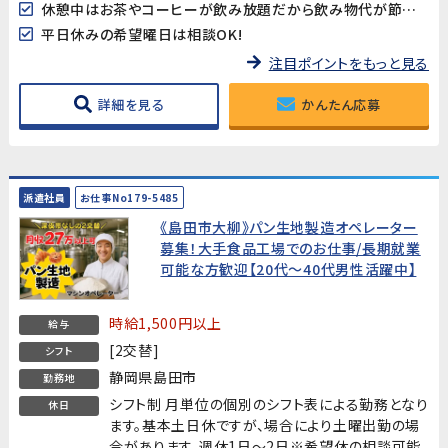
休憩中はお茶やコーヒーが飲み放題だから飲み物代が節約できる♪
平日休みの希望曜日は相談OK!
注目ポイントをもっと見る
詳細を見る
かんたん応募
派遣社員
お仕事No179-5485
《島田市大柳》パン生地製造オペレーター
募集！大手食品工場でのお仕事/長期就業
可能な方歓迎【20代～40代男性活躍中】
時給1,500円以上
給与
[2交替]
シフト
静岡県島田市
勤務地
シフト制 月単位の個別のシフト表による勤務となり
休日
ます。基本土日休ですが、場合により土曜出勤の場
合があります。週休1日～2日※希望休の相談可能