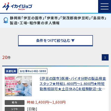
静岡県「伊豆の国市」「伊東市」「賀茂郡南伊豆町」「島田市」
製造・工場・軽作業の求人情報
条件をつけて絞り込む ▼
20
件
1
派遣社員
お仕事No1482-5890
《伊豆の国市》医療・バイオ分野の製品検査
スタッフ★時給1,400円〜1,600円★時短
勤務相談可★土日休み【未経験歓迎・女性
活躍中！】
時給 1,400円～1,600円
給与
[日勤]
シフト