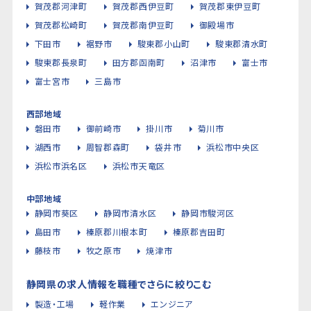
賀茂郡河津町
賀茂郡西伊豆町
賀茂郡東伊豆町
賀茂郡松崎町
賀茂郡南伊豆町
御殿場市
下田市
裾野市
駿東郡小山町
駿東郡清水町
駿東郡長泉町
田方郡函南町
沼津市
富士市
富士宮市
三島市
西部地域
磐田市
御前崎市
掛川市
菊川市
湖西市
周智郡森町
袋井市
浜松市中央区
浜松市浜名区
浜松市天竜区
中部地域
静岡市葵区
静岡市清水区
静岡市駿河区
島田市
榛原郡川根本町
榛原郡吉田町
藤枝市
牧之原市
焼津市
静岡県の求人情報を職種でさらに絞りこむ
製造・工場
軽作業
エンジニア