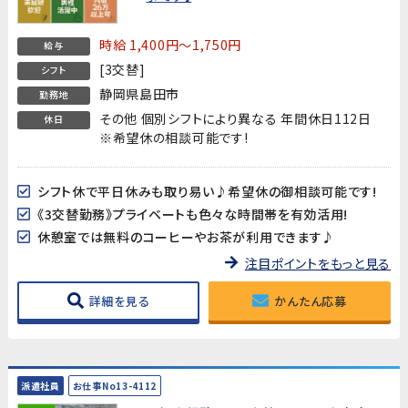
時給 1,400円～1,750円
給与
[3交替]
シフト
静岡県島田市
勤務地
その他 個別シフトにより異なる 年間休日112日
休日
※希望休の相談可能です!
シフト休で平日休みも取り易い♪希望休の御相談可能です!
《3交替勤務》プライベートも色々な時間帯を有効活用!
休憩室では無料のコーヒーやお茶が利用できます♪
注目ポイントをもっと見る
詳細を見る
かんたん応募
派遣社員
お仕事No13-4112