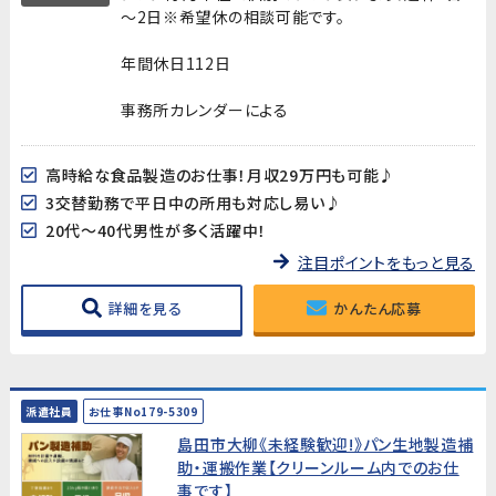
～2日※希望休の相談可能です。
年間休日112日
事務所カレンダーによる
高時給な食品製造のお仕事！月収29万円も可能♪
3交替勤務で平日中の所用も対応し易い♪
20代～40代男性が多く活躍中！
注目ポイントをもっと見る
詳細を見る
かんたん応募
派遣社員
お仕事No179-5309
島田市大柳《未経験歓迎!》パン生地製造補
助・運搬作業【クリーンルーム内でのお仕
事です】