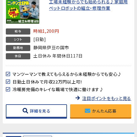
工場未経験からでも始められる♪家庭用
ペットロボットの組立・修理作業
時給1,200円
給与
[日勤]
シフト
静岡県伊豆の国市
勤務地
土日休み 年間休日117日
休日
マンツーマンで教えてもらえるから未経験からでも安心♪
日勤土日休みで月収22万円以上可!
冷暖房完備のキレイな職場で快適に働けます♪
注目ポイントをもっと見る
詳細を見る
かんたん応募