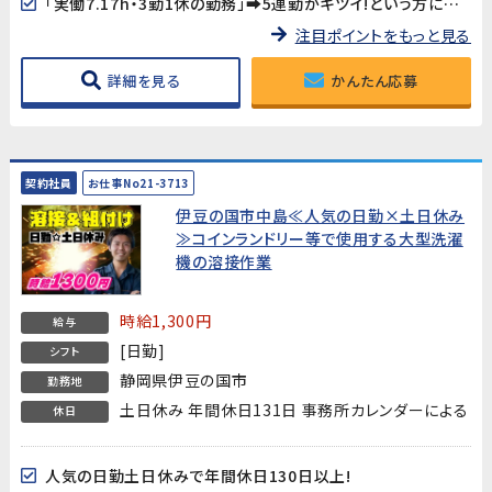
「実働7.17h・3勤1休の勤務」➡5連勤がキツイ!という方にもおススメです
注目ポイントをもっと見る
詳細を見る
かんたん応募
契約社員
お仕事No21-3713
伊豆の国市中島≪人気の日勤×土日休み
≫コインランドリー等で使用する大型洗濯
機の溶接作業
時給1,300円
給与
[日勤]
シフト
静岡県伊豆の国市
勤務地
土日休み 年間休日131日 事務所カレンダーによる
休日
人気の日勤土日休みで年間休日130日以上!