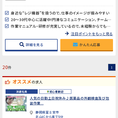
身近な“レジ機器”を扱うので、仕事のイメージが掴みやすい
20～30代中心に活躍中!円滑なコミュニケーション、チームワークが心地よく、働きやすい環境♪
作業マニュアル・研修が充実しているので、未経験からでも安心してスタートできます!
注目ポイントをもっと見る
詳細を見る
かんたん応募
20
件
1
オススメ
の求人
派遣社員
初心者歓迎
人気の日勤土日祝休み♪医薬品の外観検査及び包
装作業...
静岡県富士宮市
北山ICから車で5分