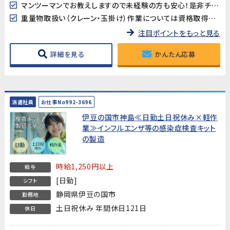
マンツーマンでお教えしますので未経験の方も安心！是非チャレンジしてみてください！
重量物取扱い（クレーン・玉掛け）作業については資格取得支援が有ります！
注目ポイントをもっと見る
詳細を見る
かんたん応募
派遣社員
お仕事No992-3696
伊豆の国市神島≪日勤土日祝休み×軽作
業≫インフルエンザ等の感染症検査キット
の製造
時給1,250円以上
給与
[日勤]
シフト
静岡県伊豆の国市
勤務地
土日祝休み 年間休日121日
休日