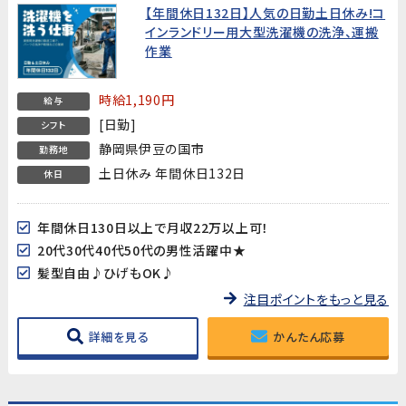
【年間休日132日】人気の日勤土日休み!コ
インランドリー用大型洗濯機の洗浄、運搬
作業
時給1,190円
給与
[日勤]
シフト
静岡県伊豆の国市
勤務地
土日休み 年間休日132日
休日
年間休日130日以上で月収22万以上可！
20代30代40代50代の男性活躍中★
髪型自由♪ひげもOK♪
注目ポイントをもっと見る
詳細を見る
かんたん応募