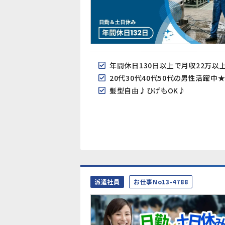
年間休日130日以上で月収22万以
20代30代40代50代の男性活躍中
髪型自由♪ひげもOK♪
派遣社員
お仕事No13-4788