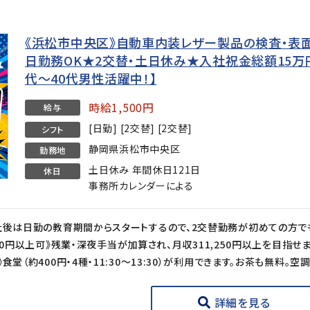
《浜松市中央区》自動車内装レザー製品の検査・表面
日勤務OK★2交替・土日休み★入社祝金総額15万円
代〜40代男性活躍中！】
時給1,500円
給与
[日勤] [2交替] [2交替]
シフト
静岡県浜松市中央区
勤務地
土日休み 年間休日121日
休日
事務所カレンダーによる
詳細を見る