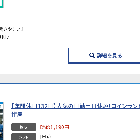
働きやすい♪
便利♪
詳細を見る
【年間休日132日】人気の日勤土日休み!コインラ
作業
時給1,190円
給与
[日勤]
シフト