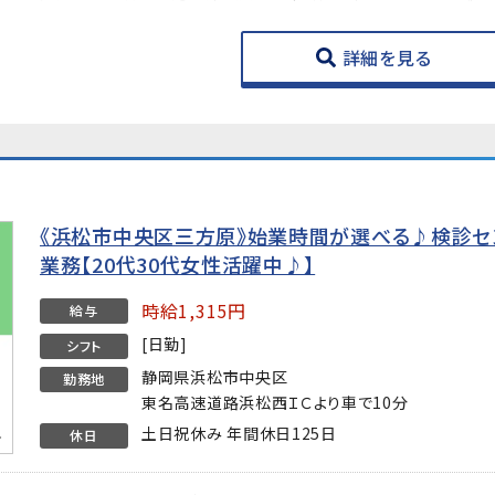
詳細を見る
《浜松市中央区三方原》始業時間が選べる♪検診
業務【20代30代女性活躍中♪】
時給1,315円
給与
[日勤]
シフト
静岡県浜松市中央区
勤務地
東名高速道路浜松西ＩＣより車で10分
土日祝休み 年間休日125日
休日