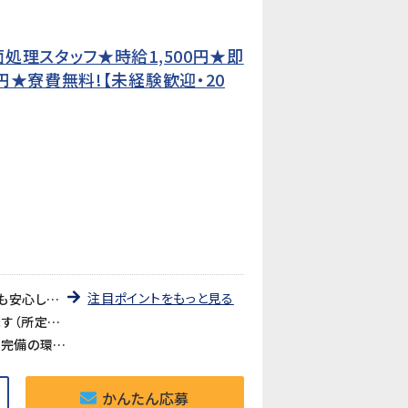
処理スタッフ★時給1,500円★即
★寮費無料!【未経験歓迎・20
注目ポイントをもっと見る
《即日勤務OK・未経験でも安心》入社後は日勤の教育期間からスタートするので、2交替勤務が初めての方でも安心してスタートできます。工場未経験の方も大歓迎です。
《時給1,500円・2交替で月収311,250円以上可》残業・深夜手当が加算され、月収311,250円以上を目指せます（所定21.25日・残業25h・深夜25hの場合）。
《食堂あり・お茶無料・全体空調完備》食堂（約400円・4種・11:30〜13:30）が利用できます。お茶も無料。空調完備の環境ですが、作業場によっては暑さを感じる場合があります。
かんたん応募