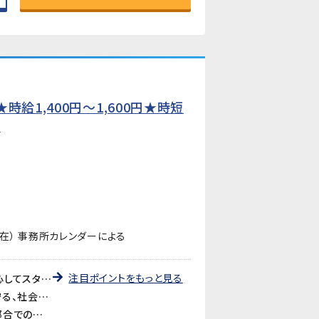
給1,400円〜1,600円★時短
】
在） 事務所カレンダーによる
注目ポイントをもっと見る
《未経験歓迎・先輩が丁寧に教えます》教育研修制度が充実しているので、製造・検査業務が初めての方も安心してスタートできます。アットホームな職場で長く働きやすい環境です。
《医療・バイオ分野の製品に携われるやりがい》医療やバイオ分野で使用されるマイクロ流路チップの品質を守る、社会に貢献できるお仕事です。クリーンルームでの作業で清潔な環境が保たれています。
《時短勤務も相談可》家庭や育児との両立を考えている方も歓迎。時短勤務のご相談に対応しています。家庭都合での休みも取りやすい職場です。