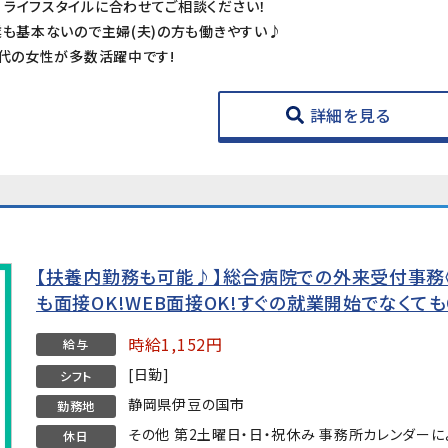
ライフスタイルに合わせてご相談ください！
業も基本ないので主婦(夫)の方も働きやすい♪
0代の女性が多数活躍中です!
詳細を見る
【扶養内勤務も可能♪】総合病院での外来受付事務
も面接OK!WEB面接OK!すぐの就業開始でなくても
時給1,152円
給与
[日勤]
シフト
静岡県伊豆の国市
勤務地
その他 第2土曜日・日・祝休み 事務所カレンダーに
休日