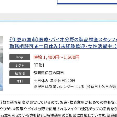
《伊豆の国市》医療・バイオ分野の製品検査スタッフ★時
勤務相談可★土日休み【未経験歓迎・女性活躍中！
時給 1,400円～1,600円
給与
[日勤]
シフト
静岡県伊豆の国市
勤務地
土日休み 年間休日120日
休日
※祝日は就業カレンダーによる（出勤日と休日が混