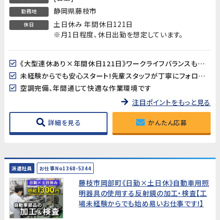
静岡県藤枝市
勤務地
土日休み 年間休日121日
休日
※月1日程度、休日出勤を想定しています。
《大型連休あり×年間休日121日》ワークライフバランスも取り易い♪
未経験からでも安心スタート!先輩スタッフが丁寧にフォローします
空調完備、年間通じて快適な作業環境です
注目ポイントをもっと見る
詳細を見る
かんたん応募
派遣社員
お仕事No1368-5344
藤枝市岡部町《日勤×土日休》自動車用照
明器具の使用する反射鏡の加工・検査【工
場未経験からでも始め易いお仕事です!】