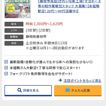
《藤枝市高田》きれいな新工場！マヨネーズ
等の軽作業梱包スタッフ 大募集！【未経験
歓迎！20代～40代活躍中!】
時給 1,300円～1,625円
給与
[3交替] [2交替]
シフト
静岡県藤枝市
勤務地
土日祝休み 年間休日113日
休日
※土曜日は月1～2回出勤日があります
最新設備！自動化が進んでるから体への負担も少ない◎
未経験さん大歓迎！丁寧な研修で安心スタート！
フォークリフト免許取得を会社がサポート！
注目ポイントをもっと見る
詳細を見る
かんたん応募