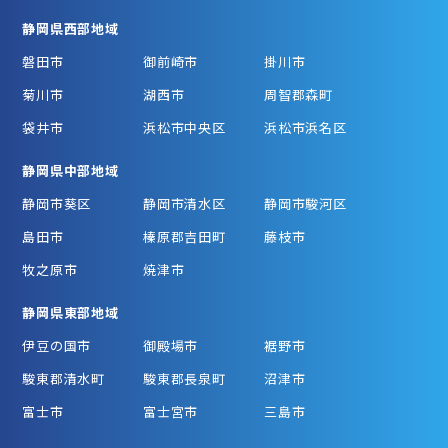
静岡県西部地域
磐田市
御前崎市
掛川市
菊川市
湖西市
周智郡森町
袋井市
浜松市中央区
浜松市浜名区
静岡県中部地域
静岡市葵区
静岡市清水区
静岡市駿河区
島田市
榛原郡吉田町
藤枝市
牧之原市
焼津市
静岡県東部地域
伊豆の国市
御殿場市
裾野市
駿東郡清水町
駿東郡長泉町
沼津市
富士市
富士宮市
三島市