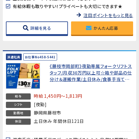
有給休暇も取りやすい！プライベートも大切にできます★
注目ポイントをもっと見る
詳細を見る
かんたん応募
派遣社員
お仕事No458-5441
《藤枝市岡部町》夜勤専属フォークリフトス
タッフ/月収30万円以上可☆箱や部品の仕
分け＆運搬作業/土日休み/食事手当てあ
り♪【免許の無い方もOK!フォークリフト資
格取得支援も行っています!】
時給 1,450円～1,813円
給与
[夜勤]
シフト
静岡県藤枝市
勤務地
土日休み 年間休日121日
休日