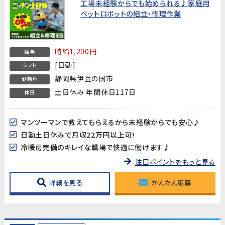
工場未経験からでも始められる♪家庭用
ペットロボットの組立・修理作業
時給1,200円
給与
[日勤]
シフト
静岡県伊豆の国市
勤務地
土日休み 年間休日117日
休日
マンツーマンで教えてもらえるから未経験からでも安心♪
日勤土日休みで月収22万円以上可!
冷暖房完備のキレイな職場で快適に働けます♪
注目ポイントをもっと見る
詳細を見る
かんたん応募