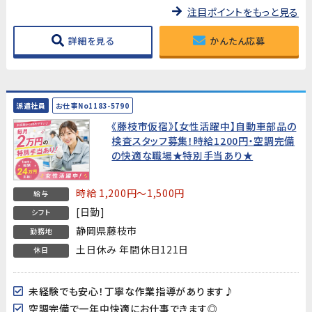
注目ポイントをもっと見る
詳細を見る
かんたん応募
派遣社員
お仕事No1183-5790
《藤枝市仮宿》【女性活躍中】自動車部品の
検査スタッフ募集！時給1200円・空調完備
の快適な職場★特別手当あり★
時給 1,200円～1,500円
給与
[日勤]
シフト
静岡県藤枝市
勤務地
土日休み 年間休日121日
休日
未経験でも安心！丁寧な作業指導があります♪
空調完備で一年中快適にお仕事できます◎