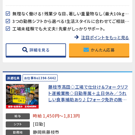
無理なく働ける！残業少な目、著しい重量物なし（最大10kg程度）
3つの勤務シフトから選べる!生活スタイルに合わせてご相談ください
工場未経験でも大丈夫！先輩がしっかりサポート。
注目ポイントをもっと見る
詳細を見る
かんたん応募
派遣社員
お仕事No1394-5442
藤枝市高田◇工場で仕分け＆フォークリフ
ト運搬業務◇日勤専属＋土日休み／うれ
しい食事補助あり♪【フォーク免許の無い
方もOK！入社後に費用会社負担で取得可
能!】
時給 1,450円～1,813円
給与
[日勤]
シフト
静岡県藤枝市
勤務地