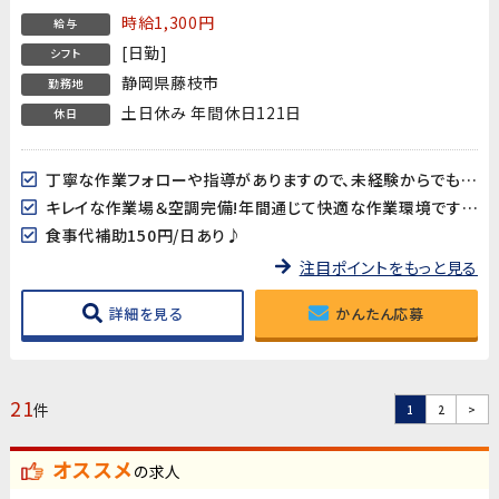
時給1,300円
給与
[日勤]
シフト
静岡県藤枝市
勤務地
土日休み 年間休日121日
休日
丁寧な作業フォローや指導がありますので、未経験からでも始め易い♪相談事もし易い環境です
キレイな作業場＆空調完備!年間通じて快適な作業環境です♪
食事代補助150円/日あり♪
注目ポイントをもっと見る
詳細を見る
かんたん応募
21
件
1
2
>
オススメ
の求人