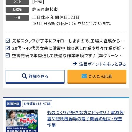
[日勤]
シフト
静岡県藤枝市
勤務地
土日休み 年間休日121日
休日
※月1日程度の休日出勤を想定しています。
先輩スタッフが丁寧にフォローしますので、工場未経験からでも安心して始められます!
20代～40代男女共に活躍中!繰り返し作業や黙々作業が好き、得意な方にオススメ!
空調完備で年間通して快適な作業環境です♪（準クリーンルーム）
注目ポイントをもっと見る
詳細を見る
かんたん応募
派遣社員
お仕事No13-4788
ものづくりが好きな方にピッタリ♪電源装
置や照明機器等の電子機器の組立・検査
作業