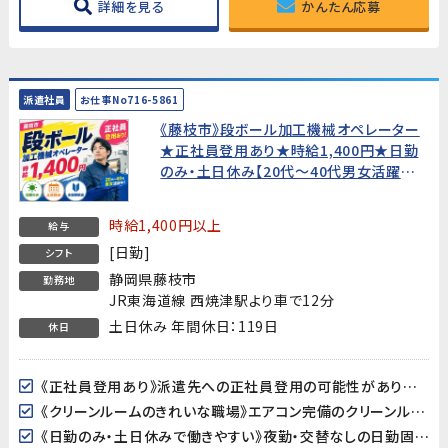
詳細を見る
かんたん応募
派遣社員
お仕事No716-5861
《藤枝市》段ボール加工機械オペレーター
★正社員登用あり★時給1,400円★日勤
のみ・土日休み【20代〜40代男女活躍
中！】
時給1,400円以上
給与
[日勤]
シフト
静岡県藤枝市
勤務地
JR東海道線 西焼津駅より車で12分
土日休み 年間休日：119日
休日
《正社員登用あり》派遣先への正社員登用の可能性があります。腰を据えて長く働きたい方、キャリアアップを目指したい方にぴったりの職場です。
《クリーンルームのきれいな職場》エアコン完備のクリーンルーム（フル装備）での作業です。全体空調が整った清潔な環境で、夏も冬も快適に働けます。
《日勤のみ・土日休みで働きやすい》夜勤・交替なしの日勤固定。土日はしっかり休めるので、プライベートとのバランスが取りやすい環境です。