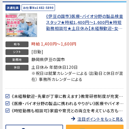
派遣社員
お仕事No1482-5890
《伊豆の国市》医療・バイオ分野の製品検査
スタッフ★時給1,400円〜1,600円★時短
勤務相談可★土日休み【未経験歓迎・女性
活躍中！】
時給 1,400円～1,600円
給与
[日勤]
シフト
静岡県伊豆の国市
勤務地
土日休み 年間休日120日
休日
※祝日は就業カレンダーによる（出勤日と休日が混
在） 事務所カレンダーによる
《未経験歓迎・先輩が丁寧に教えます》教育研修制度が充実しているので、製造・検査業務が初めての方も安心してスタートできます。アットホームな職場で長く働きやすい環境です。
《医療・バイオ分野の製品に携われるやりがい》医療やバイオ分野で使用されるマイクロ流路チップの品質を守る、社会に貢献できるお仕事です。クリーンルームでの作業で清潔な環境が保たれています。
《時短勤務も相談可》家庭や育児との両立を考えている方も歓迎。時短勤務のご相談に対応しています。家庭都合での休みも取りやすい職場です。
注目ポイントをもっと見る