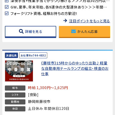
深夜手当+残業手当でがっつり稼げる＞＞＞月収30万円以上可！！
GW、夏季、年末年始、各9連休の大型連休あり＞＞＞年間休日121日☆ﾐ
フォークリフト資格、経験お持ちの方歓迎！
注目ポイントをもっと見る
詳細を見る
かんたん応募
派遣社員
お仕事No744-4832
《藤枝市》15時からのゆったり出勤♪軽量
な自動車用テールランプの組立・検査のお
仕事
時給 1,300円～1,625円
給与
[夜勤]
シフト
静岡県藤枝市
勤務地
土日休み 年間休日120日
休日