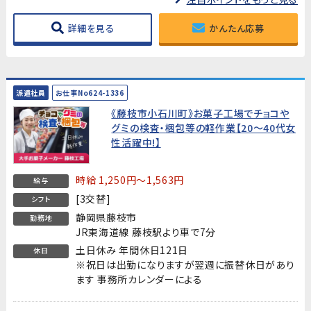
詳細を見る
かんたん応募
派遣社員
お仕事No624-1336
《藤枝市小石川町》お菓子工場でチョコや
グミの検査・梱包等の軽作業【20～40代女
性活躍中!】
時給 1,250円～1,563円
給与
[3交替]
シフト
静岡県藤枝市
勤務地
JR東海道線 藤枝駅より車で7分
土日休み 年間休日121日
休日
※祝日は出勤になりますが翌週に振替休日があり
ます 事務所カレンダーによる