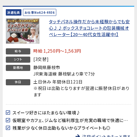
派遣社員
お仕事No624-4936
タッチパネル操作だから未経験からでも安
心♪♪ボックスチョコレートの包装機械オ
ペレーター【20～40代女性活躍中!】
時給 1,250円～1,563円
給与
[3交替]
シフト
静岡県藤枝市
勤務地
JR東海道線 藤枝駅より車で7分
土日休み 年間休日121日
休日
※祝日は出勤となりますが翌週に振替休日があり
ます
スイーツ好きにはたまらない環境♪
仮眠室やカフェ、ジムなど福利厚生が充実の職場で快適に働ける!
残業が少なく休日出勤もないからプライベートも◎
注目ポイントをもっと見る