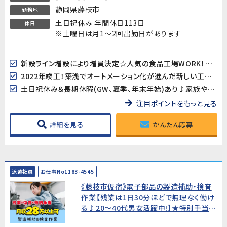
静岡県藤枝市
勤務地
土日祝休み 年間休日113日
休日
※土曜日は月1～2回出勤日があります
新設ライン増設により増員決定☆人気の食品工場WORK！ご応募今すぐ！
2022年竣工！築浅でオートメーション化が進んだ新しい工場でのお仕事です
土日祝休み＆長期休暇(GW、夏季、年末年始)あり♪家族や友人とのお休みも合わせやすいのが嬉しい☆
注目ポイントをもっと見る
詳細を見る
かんたん応募
派遣社員
お仕事No1183-4545
《藤枝市仮宿》電子部品の製造補助・検査
作業【残業は1日30分ほどで無理なく働け
る♪20～40代男女活躍中!】★特別手当あ
り★入社祝金20万円★