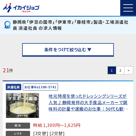
静岡県「伊豆の国市」「伊東市」「藤枝市」製造・工場派遣社
員 派遣社員 の求人情報
条件をつけて絞り込む ▼
21
件
1
2
>
派遣社員
お仕事No1380-5741
地元特産を使ったドレッシングシリーズが
人気♪静岡発祥の大手食品メーカーで調
味料の計量や運搬のお仕事｜50代も歓迎
♪幅広い世代活躍中｜藤枝市高田
時給 1,300円～1,625円
給与
[3交替] [2交替]
シフト