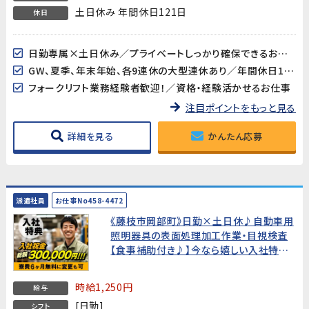
土日休み 年間休日121日
休日
日勤専属×土日休み／プライベートしっかり確保できるお仕事
GW、夏季、年末年始、各9連休の大型連休あり／年間休日121日
フォークリフト業務経験者歓迎！／資格・経験活かせるお仕事
注目ポイントをもっと見る
詳細を見る
かんたん応募
派遣社員
お仕事No458-4472
《藤枝市岡部町》日勤×土日休♪自動車用
照明器具の表面処理加工作業・目視検査
【食事補助付き♪】今なら嬉しい入社特典
つき!
時給1,250円
給与
[日勤]
シフト