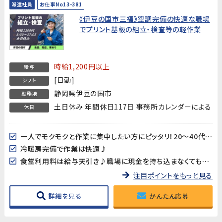
派遣社員
お仕事No13-381
《伊豆の国市三福》空調完備の快適な職場
でプリント基板の組立・検査等の軽作業
時給1,200円以上
給与
[日勤]
シフト
静岡県伊豆の国市
勤務地
土日休み 年間休日117日 事務所カレンダーによる
休日
一人でモクモクと作業に集中したい方にピッタリ！20～40代男女多数活躍中!!
冷暖房完備で作業は快適♪
食堂利用料は給与天引き♪職場に現金を持ち込まなくても大丈夫♪
注目ポイントをもっと見る
詳細を見る
かんたん応募