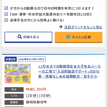
夕方からの勤務なので日中の時間を有効につかえます♪
《GW・夏季・年末年始大型連休あり×年間休日120日》
深夜手当が付くから効率よく稼げる!
注目ポイントをもっと見る
詳細を見る
かんたん応募
派遣社員
お仕事No1469-5839
12月末までの期間限定★大手有名メーカ
ーの工場で「入浴剤製造サポート」のお仕
事＼残業なし★未経験歓迎／若手からミ
ドル世代まで活躍中《藤枝市谷稲葉》
時給1,300円
給与
[2交替] [3交替]
シフト
静岡県藤枝市
勤務地