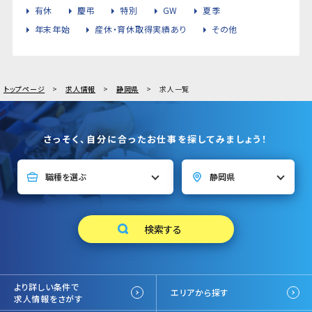
有休
慶弔
特別
GW
夏季
年末年始
産休・育休取得実績あり
その他
トップページ
求人情報
静岡県
求人一覧
さっそく、自分に合ったお仕事を探してみましょう！
より詳しい条件で
エリアから探す
求人情報をさがす