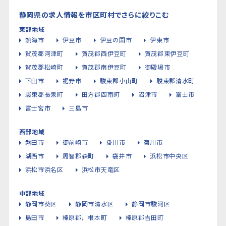
静岡県の求人情報を市区町村でさらに絞りこむ
東部地域
熱海市
伊豆市
伊豆の国市
伊東市
賀茂郡河津町
賀茂郡西伊豆町
賀茂郡東伊豆町
賀茂郡松崎町
賀茂郡南伊豆町
御殿場市
下田市
裾野市
駿東郡小山町
駿東郡清水町
駿東郡長泉町
田方郡函南町
沼津市
富士市
富士宮市
三島市
西部地域
磐田市
御前崎市
掛川市
菊川市
湖西市
周智郡森町
袋井市
浜松市中央区
浜松市浜名区
浜松市天竜区
中部地域
静岡市葵区
静岡市清水区
静岡市駿河区
島田市
榛原郡川根本町
榛原郡吉田町