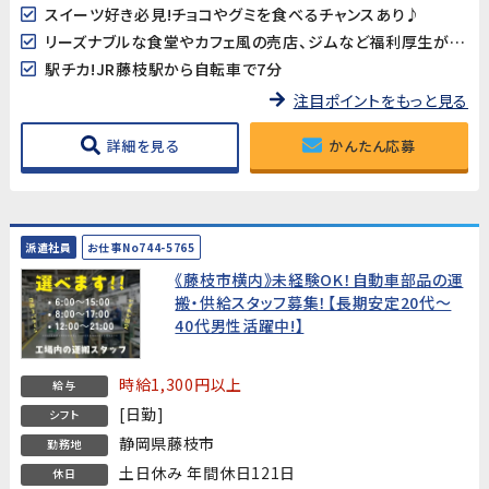
スイーツ好き必見!チョコやグミを食べるチャンスあり♪
リーズナブルな食堂やカフェ風の売店、ジムなど福利厚生が充実♪
駅チカ!JR藤枝駅から自転車で7分
注目ポイントをもっと見る
詳細を見る
かんたん応募
派遣社員
お仕事No744-5765
《藤枝市横内》未経験OK！自動車部品の運
搬・供給スタッフ募集！【長期安定20代～
40代男性活躍中!】
時給1,300円以上
給与
[日勤]
シフト
静岡県藤枝市
勤務地
土日休み 年間休日121日
休日