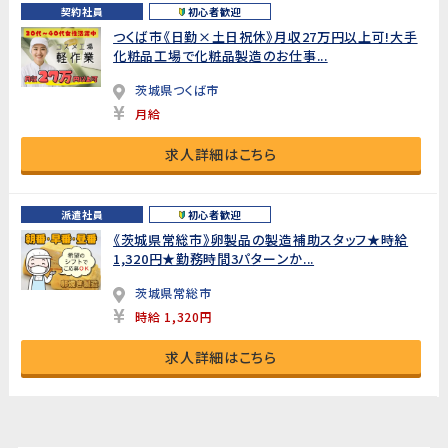
契約社員
初心者歓迎
つくば市《日勤×土日祝休》月収27万円以上可!大手
化粧品工場で化粧品製造のお仕事...
茨城県つくば市
月給
求人詳細はこちら
派遣社員
初心者歓迎
《茨城県常総市》卵製品の製造補助スタッフ★時給
1,320円★勤務時間3パターンか...
茨城県常総市
時給 1,320円
求人詳細はこちら