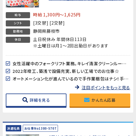
時給 1,300円～1,625円
給与
[3交替] [2交替]
シフト
静岡県藤枝市
勤務地
土日祝休み 年間休日113日
休日
※土曜日は月1～2回出勤日があります
女性活躍中のフォークリフト業務。キレイ清潔クリーンルーム作業
2022年竣工、築浅で設備充実、新しい工場でのお仕事☆
オートメーション化が進んでいるので手作業梱包はナシ！手積みもナシ！重量物を自力で持ち上げる必要はありません♪
注目ポイントをもっと見る
詳細を見る
かんたん応募
派遣社員
お仕事No1380-5707