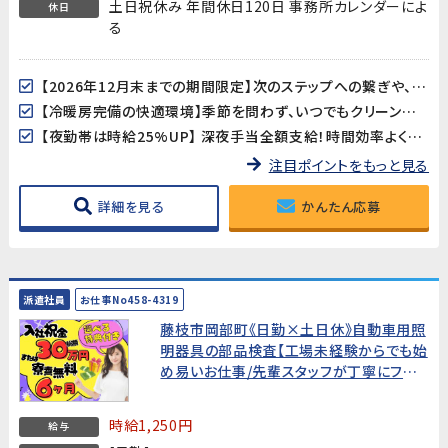
土日祝休み 年間休日120日 事務所カレンダーによ
休日
る
【2026年12月末までの期間限定】次のステップへの繋ぎや、期間を決めて集中して稼ぎたい方にピッタリ！
【冷暖房完備の快適環境】季節を問わず、いつでもクリーンで快適な職場環境です。
【夜勤帯は時給25%UP】 深夜手当全額支給！時間効率よく収入を得られます！
注目ポイントをもっと見る
詳細を見る
かんたん応募
派遣社員
お仕事No458-4319
藤枝市岡部町《日勤×土日休》自動車用照
明器具の部品検査【工場未経験からでも始
め易いお仕事/先輩スタッフが丁寧にフォ
ローします!】今なら嬉しい入社特典あり!
時給1,250円
給与