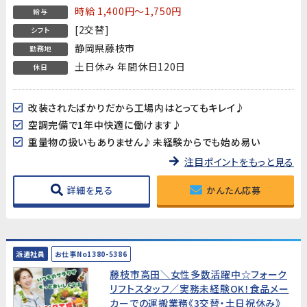
時給 1,400円～1,750円
給与
[2交替]
シフト
静岡県藤枝市
勤務地
土日休み 年間休日120日
休日
改装されたばかりだから工場内はとってもキレイ♪
空調完備で1年中快適に働けます♪
重量物の扱いもありません♪未経験からでも始め易い
注目ポイントをもっと見る
詳細を見る
かんたん応募
派遣社員
お仕事No1380-5386
藤枝市高田＼女性多数活躍中☆フォーク
リフトスタッフ／実務未経験OK！食品メー
カーでの運搬業務《3交替・土日祝休み》