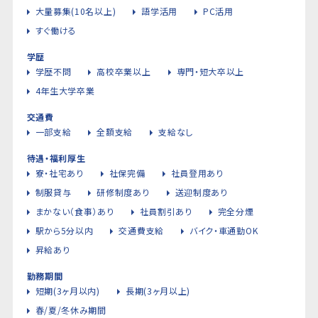
大量募集(10名以上)
語学活用
PC活用
すぐ働ける
学歴
学歴不問
高校卒業以上
専門・短大卒以上
4年生大学卒業
交通費
一部支給
全額支給
支給なし
待遇・福利厚生
寮・社宅あり
社保完備
社員登用あり
制服貸与
研修制度あり
送迎制度あり
まかない（食事）あり
社員割引あり
完全分煙
駅から5分以内
交通費支給
バイク・車通勤OK
昇給あり
勤務期間
短期(3ヶ月以内)
長期(3ヶ月以上)
春/夏/冬休み期間