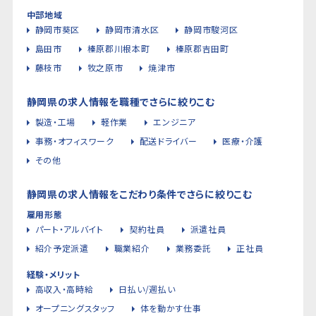
中部地域
静岡市葵区
静岡市清水区
静岡市駿河区
島田市
榛原郡川根本町
榛原郡吉田町
藤枝市
牧之原市
焼津市
静岡県の求人情報を職種でさらに絞りこむ
製造・工場
軽作業
エンジニア
事務・オフィスワーク
配送ドライバー
医療・介護
その他
静岡県の求人情報をこだわり条件でさらに絞りこむ
雇用形態
パート・アルバイト
契約社員
派遣社員
紹介予定派遣
職業紹介
業務委託
正社員
経験・メリット
高収入・高時給
日払い/週払い
オープニングスタッフ
体を動かす仕事