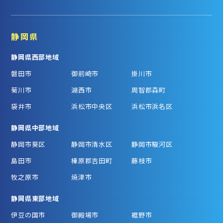
静岡県
静岡県西部地域
磐田市
御前崎市
掛川市
菊川市
湖西市
周智郡森町
袋井市
浜松市中央区
浜松市浜名区
静岡県中部地域
静岡市葵区
静岡市清水区
静岡市駿河区
島田市
榛原郡吉田町
藤枝市
牧之原市
焼津市
静岡県東部地域
伊豆の国市
御殿場市
裾野市