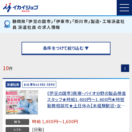
静岡県「伊豆の国市」「伊東市」「掛川市」製造・工場派遣社
員 派遣社員 の求人情報
条件をつけて絞り込む ▼
10
件
1
派遣社員
お仕事No1482-5890
《伊豆の国市》医療・バイオ分野の製品検査
スタッフ★時給1,400円〜1,600円★時短
勤務相談可★土日休み【未経験歓迎・女性
活躍中！】
時給 1,400円～1,600円
給与
[日勤]
シフト