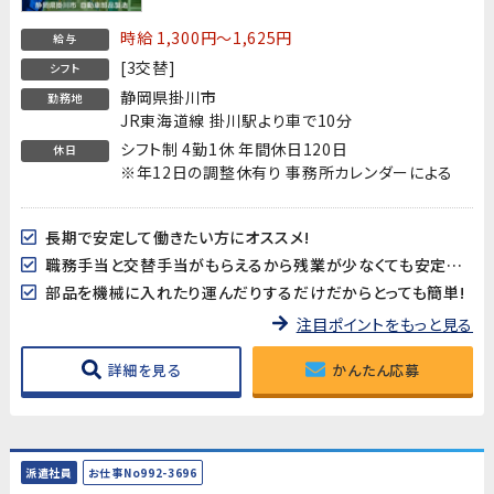
時給 1,300円～1,625円
給与
[3交替]
シフト
静岡県掛川市
勤務地
JR東海道線 掛川駅より車で10分
シフト制 4勤1休 年間休日120日
休日
※年12日の調整休有り 事務所カレンダーによる
長期で安定して働きたい方にオススメ!
職務手当と交替手当がもらえるから残業が少なくても安定収入♪
部品を機械に入れたり運んだりするだけだからとっても簡単!
注目ポイントをもっと見る
詳細を見る
かんたん応募
派遣社員
お仕事No992-3696