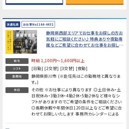
派遣社員
お仕事No1164-4432
静岡県西部エリアでお仕事をお探しの方お
気軽にご相談ください♪特典ありや夜勤専
属などご希望に合わせてお仕事をお探しし
ます!
時給 1,100円～1,600円以上
給与
[日勤] [2交替] [3交替] [夜勤]
シフト
静岡県掛川市 (※赴任先はこの勤務地と異なりま
勤務地
す。)
その他 ※お仕事により異なります ◎土日休み・土
休日
日祝休み・3勤3休・4勤2休・5勤2休など様々なシ
フトがありますのでご希望の条件をご相談ください
◎長期休暇や年間休日120日以上などご希望に合
わせてお探しいたします 事務所カレンダーによる