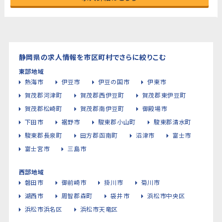
静岡県の求人情報を市区町村でさらに絞りこむ
東部地域
熱海市
伊豆市
伊豆の国市
伊東市
賀茂郡河津町
賀茂郡西伊豆町
賀茂郡東伊豆町
賀茂郡松崎町
賀茂郡南伊豆町
御殿場市
下田市
裾野市
駿東郡小山町
駿東郡清水町
駿東郡長泉町
田方郡函南町
沼津市
富士市
富士宮市
三島市
西部地域
磐田市
御前崎市
掛川市
菊川市
湖西市
周智郡森町
袋井市
浜松市中央区
浜松市浜名区
浜松市天竜区