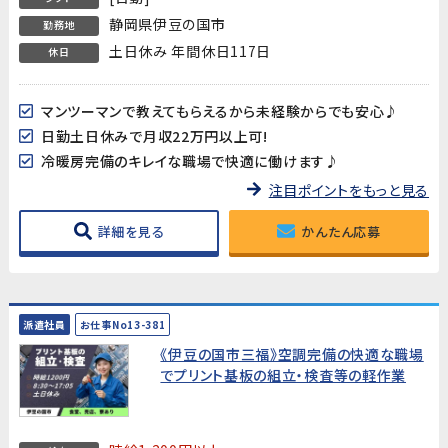
静岡県伊豆の国市
勤務地
土日休み 年間休日117日
休日
マンツーマンで教えてもらえるから未経験からでも安心♪
日勤土日休みで月収22万円以上可!
冷暖房完備のキレイな職場で快適に働けます♪
注目ポイントをもっと見る
詳細を見る
かんたん応募
派遣社員
お仕事No13-381
《伊豆の国市三福》空調完備の快適な職場
でプリント基板の組立・検査等の軽作業