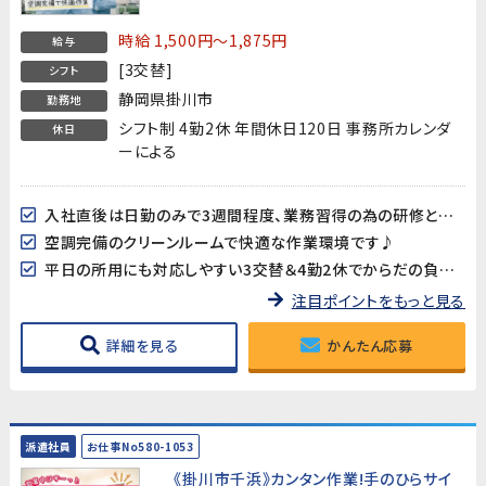
時給 1,500円～1,875円
給与
[3交替]
シフト
静岡県掛川市
勤務地
シフト制 4勤2休 年間休日120日 事務所カレンダ
休日
ーによる
入社直後は日勤のみで3週間程度、業務習得の為の研修となります。
空調完備のクリーンルームで快適な作業環境です♪
平日の所用にも対応しやすい3交替＆4勤2休でからだの負担も軽減。
注目ポイントをもっと見る
詳細を見る
かんたん応募
派遣社員
お仕事No580-1053
《掛川市千浜》カンタン作業!手のひらサイ