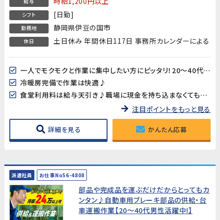
時給1,200円以上
給与
[日勤]
シフト
静岡県伊豆の国市
勤務地
土日休み 年間休日117日 事務所カレンダーによる
休日
一人でモクモクと作業に集中したい方にピッタリ！20～40代男女多数活躍中!!
冷暖房完備で作業は快適♪
食堂利用料は給与天引き♪職場に現金を持ち込まなくても大丈夫♪
注目ポイントをもっと見る
詳細を見る
かんたん応募
派遣社員
お仕事No56-4808
部品や完成品を運ぶだけだからとってもカ
ンタン♪自動車用ブレーキ部品の供給・台
車運搬作業【20～40代男性活躍中!】