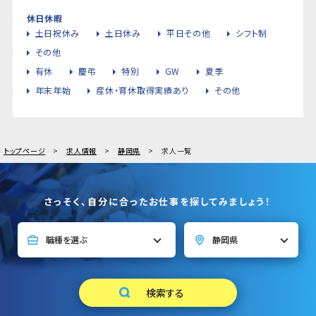
休日休暇
土日祝休み
土日休み
平日その他
シフト制
その他
有休
慶弔
特別
GW
夏季
年末年始
産休・育休取得実績あり
その他
トップページ
求人情報
静岡県
求人一覧
さっそく、自分に合ったお仕事を探してみましょう！