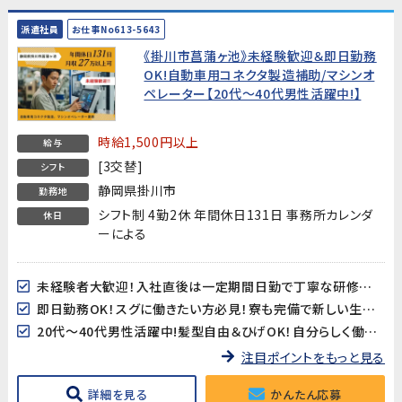
派遣社員
お仕事No613-5643
《掛川市菖蒲ヶ池》未経験歓迎＆即日勤務
OK!自動車用コネクタ製造補助/マシンオ
ペレーター【20代～40代男性活躍中!】
時給1,500円以上
給与
[3交替]
シフト
静岡県掛川市
勤務地
シフト制 4勤2休 年間休日131日 事務所カレンダ
休日
ーによる
未経験者大歓迎！入社直後は一定期間日勤で丁寧な研修がありますので安心してスタートできます!
即日勤務OK！スグに働きたい方必見！寮も完備で新しい生活をすぐにスタートできます!
20代～40代男性活躍中!髪型自由＆ひげOK！自分らしく働けます!
注目ポイントをもっと見る
詳細を見る
かんたん応募