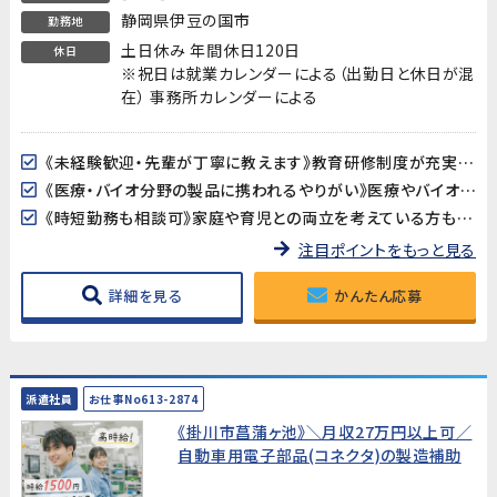
静岡県伊豆の国市
勤務地
土日休み 年間休日120日
休日
※祝日は就業カレンダーによる（出勤日と休日が混
在） 事務所カレンダーによる
《未経験歓迎・先輩が丁寧に教えます》教育研修制度が充実しているので、製造・検査業務が初めての方も安心してスタートできます。アットホームな職場で長く働きやすい環境です。
《医療・バイオ分野の製品に携われるやりがい》医療やバイオ分野で使用されるマイクロ流路チップの品質を守る、社会に貢献できるお仕事です。クリーンルームでの作業で清潔な環境が保たれています。
《時短勤務も相談可》家庭や育児との両立を考えている方も歓迎。時短勤務のご相談に対応しています。家庭都合での休みも取りやすい職場です。
注目ポイントをもっと見る
詳細を見る
かんたん応募
派遣社員
お仕事No613-2874
《掛川市菖蒲ヶ池》＼月収27万円以上可／
自動車用電子部品(コネクタ)の製造補助