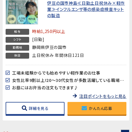
伊豆の国市神島≪日勤土日祝休み×軽作
業≫インフルエンザ等の感染症検査キット
の製造
時給1,250円以上
給与
[日勤]
シフト
静岡県伊豆の国市
勤務地
土日祝休み 年間休日121日
休日
工場未経験からでも始めやすい軽作業のお仕事
女性比率9割以上!20～30代女性が多数活躍している職場です♪
お昼にはお弁当の注文もできます♪
注目ポイントをもっと見る
詳細を見る
かんたん応募