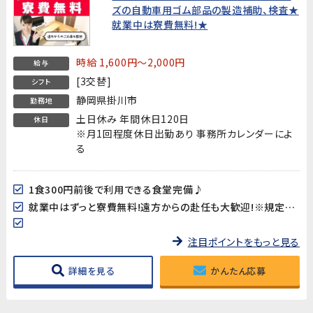
ズの自動車用ゴム部品の製造補助、検査★
就業中は寮費無料!★
時給 1,600円～2,000円
給与
[3交替]
シフト
静岡県掛川市
勤務地
土日休み 年間休日120日
休日
※月1回程度休日出勤あり 事務所カレンダーによ
る
1食300円前後で利用できる食堂完備♪
就業中はずっと寮費無料!遠方からの赴任も大歓迎!※規定あり
注目ポイントをもっと見る
詳細を見る
かんたん応募