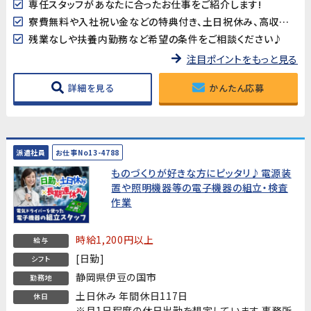
専任スタッフがあなたに合ったお仕事をご紹介します!
寮費無料や入社祝い金などの特典付き、土日祝休み、高収入など様々なお仕事を掲載中です
残業なしや扶養内勤務など希望の条件をご相談ください♪
注目ポイントをもっと見る
詳細を見る
かんたん応募
派遣社員
お仕事No13-4788
ものづくりが好きな方にピッタリ♪電源装
置や照明機器等の電子機器の組立・検査
作業
時給1,200円以上
給与
[日勤]
シフト
静岡県伊豆の国市
勤務地
土日休み 年間休日117日
休日
※月1日程度の休日出勤を想定しています 事務所