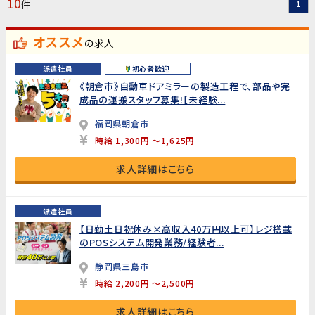
10
件
1
オススメ
の求人
派遣社員
初心者歓迎
《朝倉市》自動車ドアミラーの製造工程で、部品や完
成品の運搬スタッフ募集!【未経験...
福岡県朝倉市
時給 1,300円 ～1,625円
求人詳細はこちら
派遣社員
【日勤土日祝休み×高収入40万円以上可】レジ搭載
のPOSシステム開発業務/経験者...
静岡県三島市
時給 2,200円 ～2,500円
求人詳細はこちら