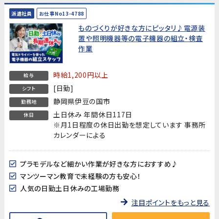
派遣社員
お仕事No13-4788
ものづくりが好きな方にピッタリ♪電源装
置や照明機器等の電子機器の組立・検査
作業
時給1,200円以上
給与
[日勤]
シフト
静岡県伊豆の国市
勤務地
土日休み 年間休日117日
休日
※月1日程度の休日出勤を想定しています 事務所
カレンダーによる
プラモデルなど細かい作業が好きな方におすすめ♪
マンツーマン教育で未経験の方も安心！
人気の日勤土日休みの工場勤務
注目ポイントをもっと見る