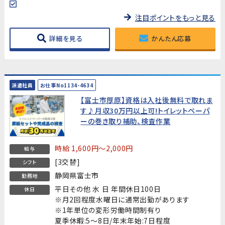
注目ポイントをもっと見る
詳細を見る
かんたん応募
派遣社員
お仕事No1134-4634
【富士市厚原】資格は入社後無料で取れま
す♪月収30万円以上可!トイレットペーパ
ーの巻き取り補助、検査作業
時給 1,600円～2,000円
給与
[3交替]
シフト
静岡県富士市
勤務地
平日その他 水 日 年間休日100日
休日
※月2回程度水曜日に通常出勤があります
※1年単位の変形労働時間制有り
夏季休暇:5～8日/年末年始:7日程度