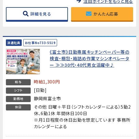
注目ポイントをもっと見る
詳細を見る
かんたん応募
派遣社員
お仕事No733-5519
《富士市》日勤専属キッチンペーパー等の
検査・梱包・箱詰め作業マシンオペレータ
ー ≫≫30代・40代男女活躍中♪
時給1,300円
給与
[日勤]
シフト
静岡県富士市
勤務地
その他 日曜＋平日（シフトカレンダーによる）5勤2
休日
休、6勤1休 年間休日100日
※月1日程度の休日出勤を想定しています 事務所
カレンダーによる