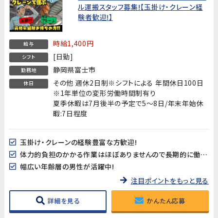
ル運搬スタッフ募集!【玉掛け・クレーン経
験者歓迎!】
時給1,400円
給与
[日勤]
シフト
静岡県富士市
勤務地
その他 週休2日制※シフトによる 年間休日100日
休日
※1年単位の変形労働時間制有り
夏季休暇は7月後半の予定で5～8日/年末年始休
暇:7日程度
玉掛け・クレーンの経験豊富な方歓迎!
体力的負担のかかる作業はほぼありませんので長期的に働きやすい♪
幅広い年齢層の男性が活躍中!
注目ポイントをもっと見る
詳細を見る
かんたん応募