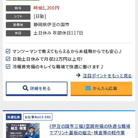
時給1,200円
給与
[日勤]
シフト
静岡県伊豆の国市
勤務地
土日休み 年間休日117日
休日
マンツーマンで教えてもらえるから未経験からでも安心♪
日勤土日休みで月収22万円以上可!
冷暖房完備のキレイな職場で快適に働けます♪
注目ポイントをもっと見る
詳細を見る
かんたん応募
派遣社員
お仕事No13-381
《伊豆の国市三福》空調完備の快適な職場
でプリント基板の組立・検査等の軽作業