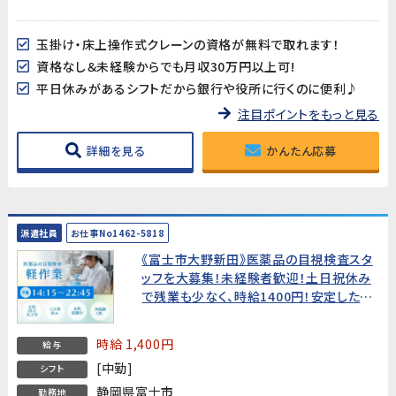
玉掛け・床上操作式クレーンの資格が無料で取れます！
資格なし＆未経験からでも月収30万円以上可!
平日休みがあるシフトだから銀行や役所に行くのに便利♪
注目ポイントをもっと見る
詳細を見る
かんたん応募
派遣社員
お仕事No1462-5818
《富士市大野新田》医薬品の目視検査スタ
ッフを大募集！未経験者歓迎！土日祝休み
で残業も少なく、時給1400円！安定した環
境で働きませんか？20代～30代女性活躍
中!★総額30万円の手当金あり★
時給 1,400円
給与
[中勤]
シフト
静岡県富士市
勤務地