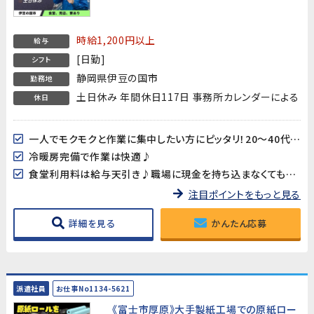
時給1,200円以上
給与
[日勤]
シフト
静岡県伊豆の国市
勤務地
土日休み 年間休日117日 事務所カレンダーによる
休日
一人でモクモクと作業に集中したい方にピッタリ！20～40代男女多数活躍中!!
冷暖房完備で作業は快適♪
食堂利用料は給与天引き♪職場に現金を持ち込まなくても大丈夫♪
注目ポイントをもっと見る
詳細を見る
かんたん応募
派遣社員
お仕事No1134-5621
《富士市厚原》大手製紙工場での原紙ロー