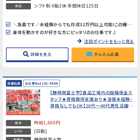
シフト制 4勤2休 年間休日125日
休日
＼急募です／未経験からでも月収32万円以上可能!この機会をお見逃しなく!
身体を動かすのが好きな方にピッタリのお仕事です♪
注目ポイントをもっと見る
詳細を見る
かんたん応募
派遣社員
お仕事No1101-5846
【静岡県富士市】食品工場内の設備保全ス
タッフ★資格取得支援あり★溶接未経験・
資格なしでもOK【20代～40代男性活躍
中!】
時給1,600円
給与
[日勤]
シフト
静岡県富士市
勤務地