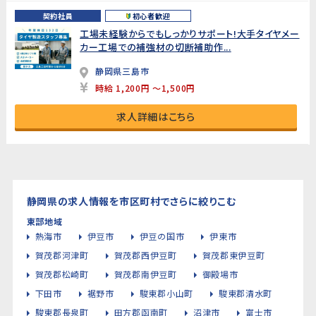
契約社員
初心者歓迎
工場未経験からでもしっかりサポート!大手タイヤメー
カー工場での補強材の切断補助作...
静岡県三島市
時給 1,200円 ～1,500円
求人詳細はこちら
静岡県の求人情報を市区町村でさらに絞りこむ
東部地域
熱海市
伊豆市
伊豆の国市
伊東市
賀茂郡河津町
賀茂郡西伊豆町
賀茂郡東伊豆町
賀茂郡松崎町
賀茂郡南伊豆町
御殿場市
下田市
裾野市
駿東郡小山町
駿東郡清水町
駿東郡長泉町
田方郡函南町
沼津市
富士市