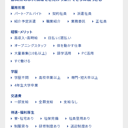
雇用形態
パート・アルバイト
契約社員
派遣社員
紹介予定派遣
職業紹介
業務委託
正社員
経験・メリット
高収入・高時給
日払い/週払い
オープニングスタッフ
体を動かす仕事
大量募集(10名以上)
語学活用
PC活用
すぐ働ける
学歴
学歴不問
高校卒業以上
専門・短大卒以上
4年生大学卒業
交通費
一部支給
全額支給
支給なし
待遇・福利厚生
寮・社宅あり
社保完備
社員登用あり
制服貸与
研修制度あり
送迎制度あり