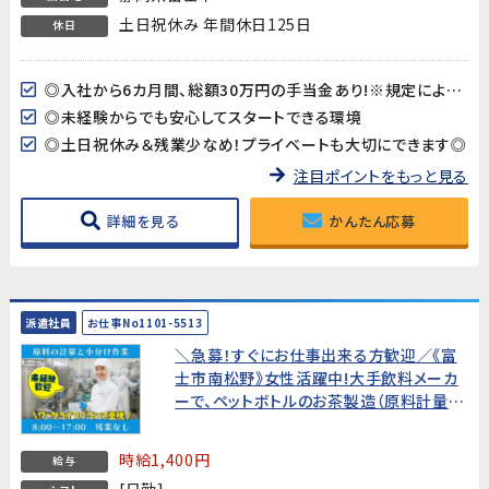
土日祝休み 年間休日125日
休日
◎入社から6カ月間、総額30万円の手当金あり!※規定による支給
◎未経験からでも安心してスタートできる環境
◎土日祝休み＆残業少なめ！プライベートも大切にできます◎
注目ポイントをもっと見る
詳細を見る
かんたん応募
派遣社員
お仕事No1101-5513
＼急募！すぐにお仕事出来る方歓迎／《富
士市南松野》女性活躍中!大手飲料メーカ
ーで、ペットボトルのお茶製造（原料計量、
小分け作業）【未経験からでも始め易いお
仕事です!】
時給1,400円
給与
[日勤]