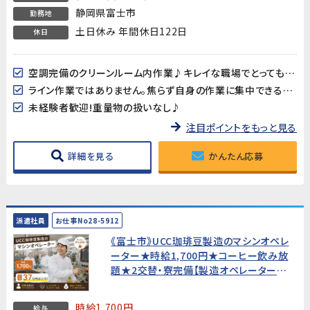
静岡県富士市
勤務地
土日休み 年間休日122日
休日
空調完備のクリーンルーム内作業♪キレイな職場でとっても快適♪
ライン作業ではありません。焦らず自身の作業に集中できる環境です。
未経験者歓迎!重量物の扱いなし♪
注目ポイントをもっと見る
詳細を見る
かんたん応募
派遣社員
お仕事No28-5912
《富士市》UCC珈琲豆製造のマシンオペレ
ーター★時給1,700円★コーヒー飲み放
題★2交替・寮完備【製造オペレーター経
験者歓迎・20代〜40代男性活躍中！】
時給1,700円
給与