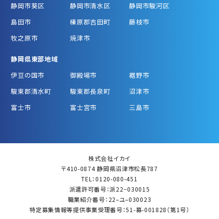
静岡市葵区
静岡市清水区
静岡市駿河区
島田市
榛原郡吉田町
藤枝市
牧之原市
焼津市
静岡県東部地域
伊豆の国市
御殿場市
裾野市
駿東郡清水町
駿東郡長泉町
沼津市
富士市
富士宮市
三島市
株式会社イカイ
〒410-0874 静岡県沼津市松長787
TEL：0120-080-451
派遣許可番号：派22−030015
職業紹介番号：22–ユ–030023
特定募集情報等提供事業受理番号：51-募-001828（第1号）