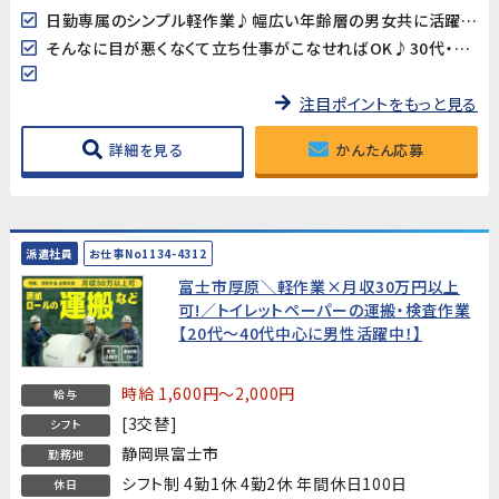
日勤専属のシンプル軽作業♪幅広い年齢層の男女共に活躍中!
そんなに目が悪くなくて立ち仕事がこなせればOK♪30代・40代スタッフ多数在籍中‼
注目ポイントをもっと見る
詳細を見る
かんたん応募
派遣社員
お仕事No1134-4312
富士市厚原＼軽作業×月収30万円以上
可!／トイレットペーパーの運搬・検査作業
【20代～40代中心に男性活躍中！】
時給 1,600円～2,000円
給与
[3交替]
シフト
静岡県富士市
勤務地
シフト制 4勤1休 4勤2休 年間休日100日
休日