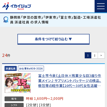
静岡県「伊豆の国市」「伊東市」「富士市」製造・工場派遣社
員 派遣社員 の求人情報
条件をつけて絞り込む ▼
24
件
1
2
>
派遣社員
お仕事No930-3326
富士市今泉《土日休×残業少な目》座り作
業メイン♪サプリメントパッケージの検品、
梱包等の軽作業【20代～30代女性活躍中!
月収29万円以上可能】★入社祝金15万円
★
時給 1,600円～2,000円
給与
[2交替] [3交替]
シフト