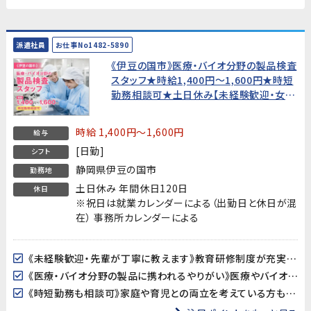
派遣社員
お仕事No1482-5890
《伊豆の国市》医療・バイオ分野の製品検査
スタッフ★時給1,400円〜1,600円★時短
勤務相談可★土日休み【未経験歓迎・女性
活躍中！】
時給 1,400円～1,600円
給与
[日勤]
シフト
静岡県伊豆の国市
勤務地
土日休み 年間休日120日
休日
※祝日は就業カレンダーによる（出勤日と休日が混
在） 事務所カレンダーによる
《未経験歓迎・先輩が丁寧に教えます》教育研修制度が充実しているので、製造・検査業務が初めての方も安心してスタートできます。アットホームな職場で長く働きやすい環境です。
《医療・バイオ分野の製品に携われるやりがい》医療やバイオ分野で使用されるマイクロ流路チップの品質を守る、社会に貢献できるお仕事です。クリーンルームでの作業で清潔な環境が保たれています。
《時短勤務も相談可》家庭や育児との両立を考えている方も歓迎。時短勤務のご相談に対応しています。家庭都合での休みも取りやすい職場です。