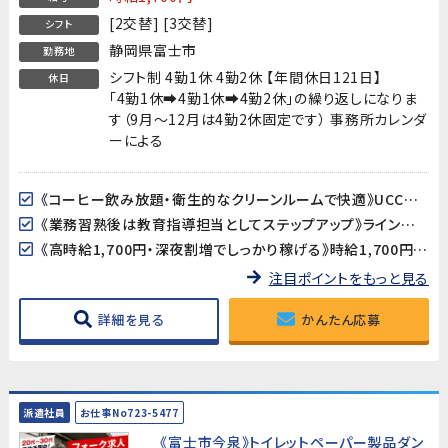
[2交替] [3交替]
シフト
静岡県富士市
勤務地
シフト制 4勤1休 4勤2休 【年間休日121日】
休日
「4勤1休➡4勤1休➡4勤2休」の繰り返しになりま
す（9月～12月は4勤2休固定です） 事務所カレンダ
ーによる
《コーヒー飲み放題・衛生的なクリーンルームで快適》UCCの食品工場で、休憩時間にコーヒーが飲み放題！クリーンルーム（フル装備）・全体空調完備の清潔で快適な環境で働けます。
《業務習熟後は教育指導担当としてステップアップ》ライン作業を覚えた後は、当社スタッフや協力会社の作業者への教育・指導もお任せします。リーダー・指導者としてのキャリアを積みたい方に最適なポジションです。
《高時給1,700円・深夜割増でしっかり稼げる》時給1,700円に残業・深夜手当加算➡月収37万円以上可能!
注目ポイントをもっと見る
詳細を見る
かんたん応募
派遣社員
お仕事No723-5477
《富士市今泉》トイレットペーパー製品ダン