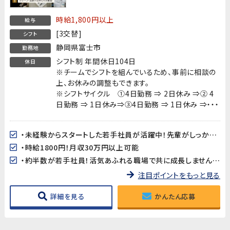
時給1,800円以上
給与
[3交替]
シフト
静岡県富士市
勤務地
シフト制 年間休日104日
休日
※チームでシフトを組んでいるため、事前に相談の
上、お休みの調整もできます。
※シフトサイクル ①4日勤務 ⇒ 2日休み ⇒② 4
日勤務 ⇒ 1日休み⇒③4日勤務 ⇒ 1日休み ⇒・・・
・未経験からスタートした若手社員が活躍中！先輩がしっかりサポートします。
・時給1800円！月収30万円以上可能
・約半数が若手社員！活気あふれる職場で共に成長しませんか？
注目ポイントをもっと見る
詳細を見る
かんたん応募