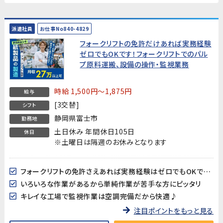
派遣社員
お仕事No840-4829
フォークリフトの免許だけあれば実務経験
ゼロでもOKです！フォークリフトでのパル
プ原料運搬、設備の操作・監視業務
時給 1,500円～1,875円
給与
[3交替]
シフト
静岡県富士市
勤務地
土日休み 年間休日105日
休日
※土曜日は隔週のお休みとなります
フォークリフトの免許さえあれば実務経験はゼロでもOKです！
いろいろな作業があるから単純作業が苦手な方にピッタリ
キレイな工場で監視作業は空調完備だから快適♪
注目ポイントをもっと見る