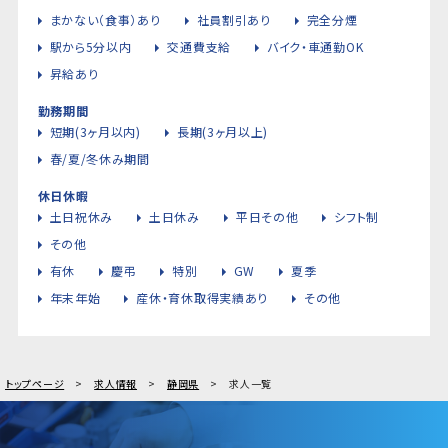
まかない（食事）あり
社員割引あり
完全分煙
駅から5分以内
交通費支給
バイク・車通勤OK
昇給あり
勤務期間
短期(3ヶ月以内)
長期(3ヶ月以上)
春/夏/冬休み期間
休日休暇
土日祝休み
土日休み
平日その他
シフト制
その他
有休
慶弔
特別
GW
夏季
年末年始
産休・育休取得実績あり
その他
トップページ
求人情報
静岡県
求人一覧