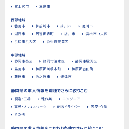
富士宮市
三島市
西部地域
磐田市
御前崎市
掛川市
菊川市
湖西市
周智郡森町
袋井市
浜松市中央区
浜松市浜名区
浜松市天竜区
中部地域
静岡市葵区
静岡市清水区
静岡市駿河区
島田市
榛原郡川根本町
榛原郡吉田町
藤枝市
牧之原市
焼津市
静岡県の求人情報を職種でさらに絞りこむ
製造・工場
軽作業
エンジニア
事務・オフィスワーク
配送ドライバー
医療・介護
その他
静岡県の求人情報をこだわり条件でさらに絞りこむ