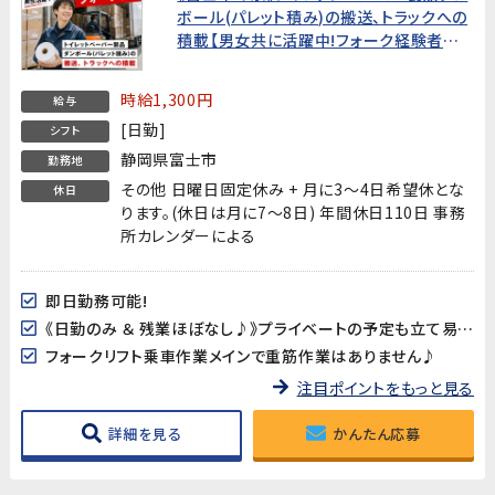
ボール(パレット積み)の搬送、トラックへの
積載【男女共に活躍中!フォーク経験者お
待ちしています!】
時給1,300円
給与
[日勤]
シフト
静岡県富士市
勤務地
その他 日曜日固定休み + 月に3～4日希望休とな
休日
ります。(休日は月に7～8日) 年間休日110日 事務
所カレンダーによる
即日勤務可能!
《日勤のみ ＆ 残業ほぼなし♪》プライベートの予定も立て易い!
フォークリフト乗車作業メインで重筋作業はありません♪
注目ポイントをもっと見る
詳細を見る
かんたん応募