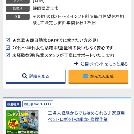
シフト
静岡県富士市
勤務地
その他 週休2日～3日シフト制※毎月希望休を相
休日
談して決定します 年間休日125日
★急募★即日勤務OK!すぐに働きたい方必見!
20代～40代女性活躍中!重量物の扱いもなく安心です
未経験歓迎!先輩スタッフが丁寧にサポートいたします!
注目ポイントをもっと見る
詳細を見る
かんたん応募
派遣社員
お仕事No13-4112
工場未経験からでも始められる♪家庭用
ペットロボットの組立・修理作業