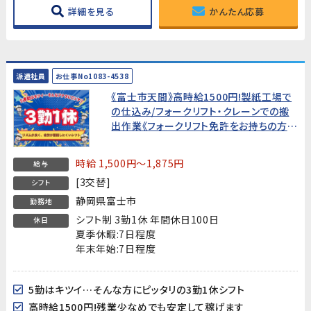
詳細を見る
かんたん応募
派遣社員
お仕事No1083-4538
《富士市天間》高時給1500円!製紙工場で
の仕込み/フォークリフト・クレーンでの搬
出作業《フォークリフト免許をお持ちの方歓
迎！》
時給 1,500円～1,875円
給与
[3交替]
シフト
静岡県富士市
勤務地
シフト制 3勤1休 年間休日100日
休日
夏季休暇:7日程度
年末年始:7日程度
5勤はキツイ…そんな方にピッタリの3勤1休シフト
高時給1500円!残業少なめでも安定して稼げます