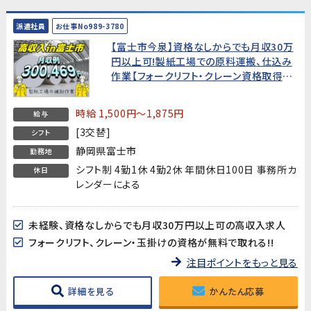
派遣社員
お仕事No989-3780
【富士市今泉】資格なしからでも月収30万
円以上可!製紙工場での原料運搬、仕込み
作業【フォークリフト・クレーン資格取得支
援付】
時給 1,500円～1,875円
給与
[3交替]
シフト
静岡県富士市
勤務地
シフト制 4勤1休 4勤2休 年間休日100日 事務所カ
休日
レンダーによる
未経験、資格なしからでも月収30万円以上可の高収入求人
フォークリフト、クレーン・玉掛けの資格が無料で取れる!!
注目ポイントをもっと見る
詳細を見る
かんたん応募