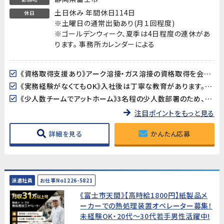
土日休み 年間休日114日
休日
※土曜日の通常出勤あり(月１回程度)
※ゴールデンウィーク、夏季は4日程度の連休があ
ります。 事務所カレンダーによる
《資格取得支援あり》アーク溶接・ガス溶接の資格取得を会社がバックアップ！資格は持っていないけど取りたい方、大歓迎です。40歳以上の方は溶接資格が必須となります。
《実務経験がなくてもOK》入社後は丁寧な教育があります。資格は持っているが実務経験がない方も安心してスタートできます。
《少人数チームでアットホーム》3名程の少人数部署のため、コミュニケーションが取りやすく働きやすい環境です。
注目ポイントをもっと見る
詳細を見る
かんたん応募
派遣社員
お仕事No1226-5821
《富士市天間》【高時給1800円】紙製品メ
ーカーでの熱処理装置オペレーター募集！
未経験OK・20代～30代若手男性活躍中!