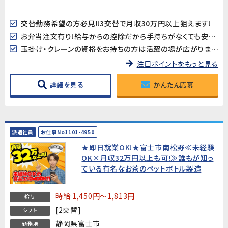
交替勤務希望の方必見!!3交替で月収30万円以上狙えます!
お弁当注文有り!給与からの控除だから手持ちがなくても安心♪
玉掛け・クレーンの資格をお持ちの方は活躍の場が広がります！※資格必須ではありません
注目ポイントをもっと見る
詳細を見る
かんたん応募
派遣社員
お仕事No1101-4950
★即日就業OK!★富士市南松野≪未経験
OK×月収32万円以上も可!≫誰もが知っ
ている有名なお茶のペットボトル製造
時給 1,450円～1,813円
給与
[2交替]
シフト
静岡県富士市
勤務地