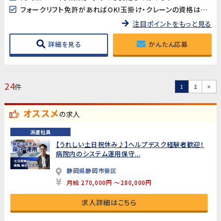
フォークリフト免許があればOK!玉掛け・クレーンの資格は働きながら無料で取れる!
注目ポイントをもっと見る
詳細を見る
かんたん応募
24
件
1
2
>
オススメ
の求人
派遣社員
【うれしい土日祝休み♪】ヘルプデスク経験者歓迎！
病院内のシステム運用保守...
静岡県静岡市葵区
月給 270,000円 ～280,000円
求人詳細はこちら