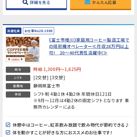
詳細を見る
かんたん応募
派遣社員
お仕事No28-1000
《富士市増川》家庭用コーヒー製造工場で
の焙煎機オペレーター≪月収28万円以上
可! 20～40代男性活躍中!≫
時給 1,300円～1,625円
給与
[2交替] [3交替]
シフト
静岡県富士市
勤務地
シフト制 4勤1休 4勤2休 年間休日121日
休日
※9月～12月は4勤2休の固定シフトとなります 事
務所カレンダーによる
休憩中はコーヒー、紅茶飲み放題で飲み物代が節約できる♪
体を動かすことが好きな方におススメのお仕事です！