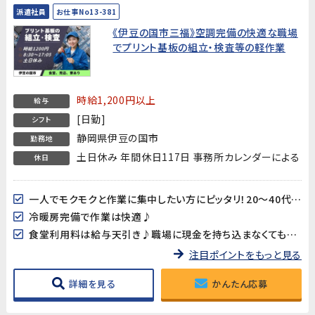
派遣社員
お仕事No13-381
《伊豆の国市三福》空調完備の快適な職場
でプリント基板の組立・検査等の軽作業
時給1,200円以上
給与
[日勤]
シフト
静岡県伊豆の国市
勤務地
土日休み 年間休日117日 事務所カレンダーによる
休日
一人でモクモクと作業に集中したい方にピッタリ！20～40代男女多数活躍中!!
冷暖房完備で作業は快適♪
食堂利用料は給与天引き♪職場に現金を持ち込まなくても大丈夫♪
注目ポイントをもっと見る
詳細を見る
かんたん応募