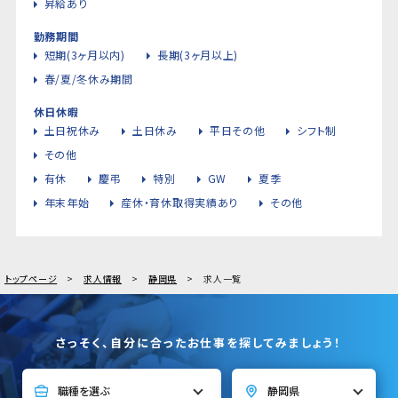
昇給あり
勤務期間
短期(3ヶ月以内)
長期(3ヶ月以上)
春/夏/冬休み期間
休日休暇
土日祝休み
土日休み
平日その他
シフト制
その他
有休
慶弔
特別
GW
夏季
年末年始
産休・育休取得実績あり
その他
トップページ
求人情報
静岡県
求人一覧
さっそく、自分に合ったお仕事を探してみましょう！