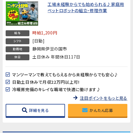
工場未経験からでも始められる♪家庭用
ペットロボットの組立・修理作業
時給1,200円
給与
[日勤]
シフト
静岡県伊豆の国市
勤務地
土日休み 年間休日117日
休日
マンツーマンで教えてもらえるから未経験からでも安心♪
日勤土日休みで月収22万円以上可!
冷暖房完備のキレイな職場で快適に働けます♪
注目ポイントをもっと見る
詳細を見る
かんたん応募