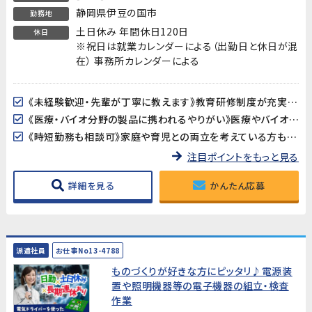
静岡県伊豆の国市
勤務地
土日休み 年間休日120日
休日
※祝日は就業カレンダーによる（出勤日と休日が混
在） 事務所カレンダーによる
《未経験歓迎・先輩が丁寧に教えます》教育研修制度が充実しているので、製造・検査業務が初めての方も安心してスタートできます。アットホームな職場で長く働きやすい環境です。
《医療・バイオ分野の製品に携われるやりがい》医療やバイオ分野で使用されるマイクロ流路チップの品質を守る、社会に貢献できるお仕事です。クリーンルームでの作業で清潔な環境が保たれています。
《時短勤務も相談可》家庭や育児との両立を考えている方も歓迎。時短勤務のご相談に対応しています。家庭都合での休みも取りやすい職場です。
注目ポイントをもっと見る
詳細を見る
かんたん応募
派遣社員
お仕事No13-4788
ものづくりが好きな方にピッタリ♪電源装
置や照明機器等の電子機器の組立・検査
作業