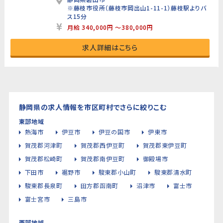
※藤枝市役所（藤枝市岡出山1-11-1）藤枝駅よりバ
ス15分
月給 340,000円 ～380,000円
求人詳細はこちら
静岡県の求人情報を市区町村でさらに絞りこむ
東部地域
熱海市
伊豆市
伊豆の国市
伊東市
賀茂郡河津町
賀茂郡西伊豆町
賀茂郡東伊豆町
賀茂郡松崎町
賀茂郡南伊豆町
御殿場市
下田市
裾野市
駿東郡小山町
駿東郡清水町
駿東郡長泉町
田方郡函南町
沼津市
富士市
富士宮市
三島市
西部地域