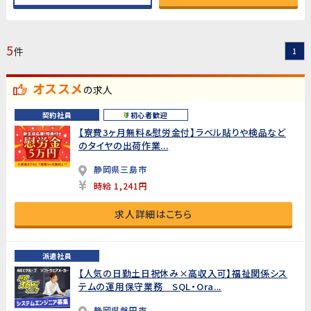
5
件
1
オススメ
の求人
契約社員
初心者歓迎
【寮費3ヶ月無料&慰労金付】ラベル貼りや検品など
のタイヤの出荷作業...
静岡県三島市
時給 1,241円
求人詳細はこちら
派遣社員
【人気の日勤土日祝休み×高収入可】福祉関係シス
テムの運用保守業務 SQL・Ora...
静岡県磐田市