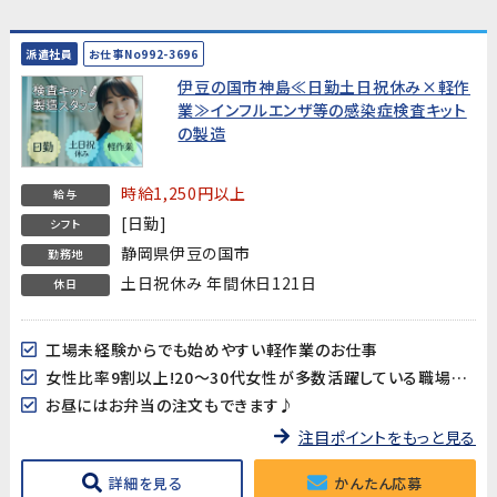
派遣社員
お仕事No992-3696
伊豆の国市神島≪日勤土日祝休み×軽作
業≫インフルエンザ等の感染症検査キット
の製造
時給1,250円以上
給与
[日勤]
シフト
静岡県伊豆の国市
勤務地
土日祝休み 年間休日121日
休日
工場未経験からでも始めやすい軽作業のお仕事
女性比率9割以上!20～30代女性が多数活躍している職場です♪
お昼にはお弁当の注文もできます♪
注目ポイントをもっと見る
詳細を見る
かんたん応募