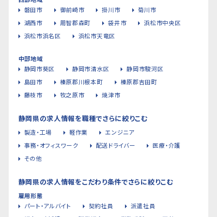
磐田市
御前崎市
掛川市
菊川市
湖西市
周智郡森町
袋井市
浜松市中央区
浜松市浜名区
浜松市天竜区
中部地域
静岡市葵区
静岡市清水区
静岡市駿河区
島田市
榛原郡川根本町
榛原郡吉田町
藤枝市
牧之原市
焼津市
静岡県の求人情報を職種でさらに絞りこむ
製造・工場
軽作業
エンジニア
事務・オフィスワーク
配送ドライバー
医療・介護
その他
静岡県の求人情報をこだわり条件でさらに絞りこむ
雇用形態
パート・アルバイト
契約社員
派遣社員