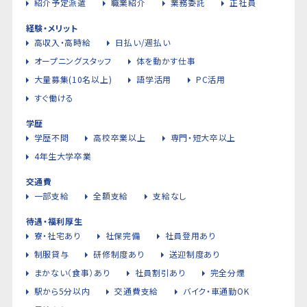
紹介予定派遣
職業紹介
業務委託
正社員
経験・メリット
高収入・高時給
日払い/週払い
オープニングスタッフ
体を動かす仕事
大量募集(10名以上)
語学活用
PC活用
すぐ働ける
学歴
学歴不問
高校卒業以上
専門・短大卒以上
4年生大学卒業
交通費
一部支給
全額支給
支給なし
待遇・福利厚生
寮・社宅あり
社保完備
社員登用あり
制服貸与
研修制度あり
送迎制度あり
まかない（食事）あり
社員割引あり
完全分煙
駅から5分以内
交通費支給
バイク・車通勤OK