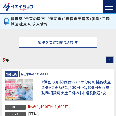
静岡県「伊豆の国市」「伊東市」「浜松市天竜区」製造・工場
派遣社員 の求人情報
条件をつけて絞り込む ▼
5
件
1
派遣社員
お仕事No1482-5890
《伊豆の国市》医療・バイオ分野の製品検査
スタッフ★時給1,400円〜1,600円★時短
勤務相談可★土日休み【未経験歓迎・女性
活躍中！】
時給 1,400円～1,600円
給与
[日勤]
シフト