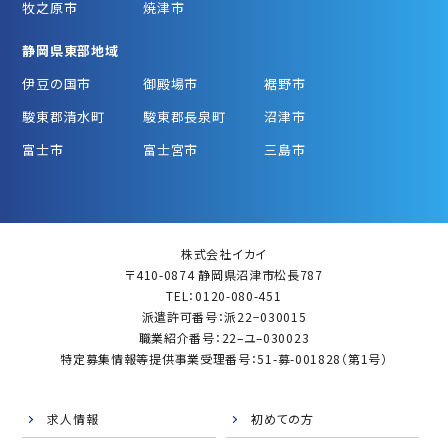
牧之原市
焼津市
静岡県東部地域
伊豆の国市
御殿場市
裾野市
駿東郡清水町
駿東郡長泉町
沼津市
富士市
富士宮市
三島市
株式会社イカイ
〒410-0874 静岡県沼津市松長787
TEL：0120-080-451
派遣許可番号：派22−030015
職業紹介番号：22–ユ–030023
特定募集情報等提供事業受理番号：51-募-001828（第1号）
求人情報
初めての方