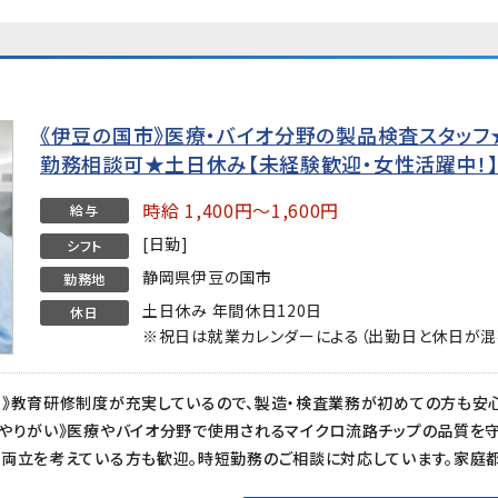
《伊豆の国市》医療・バイオ分野の製品検査スタッフ★時
勤務相談可★土日休み【未経験歓迎・女性活躍中！
時給 1,400円～1,600円
給与
[日勤]
シフト
静岡県伊豆の国市
勤務地
土日休み 年間休日120日
休日
※祝日は就業カレンダーによる（出勤日と休日が混