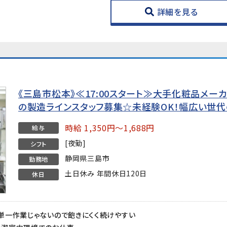
詳細を見る
《三島市松本》≪17:00スタート≫大手化粧品メー
の製造ラインスタッフ募集☆未経験OK！幅広い世
時給 1,350円～1,688円
給与
[夜勤]
シフト
静岡県三島市
勤務地
土日休み 年間休日120日
休日
単一作業じゃないので飽きにくく続けやすい