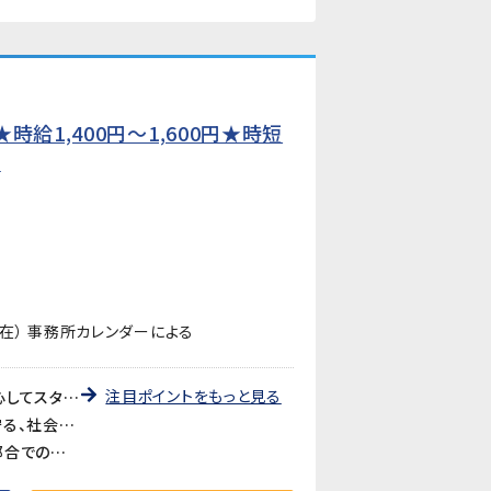
給1,400円〜1,600円★時短
】
在） 事務所カレンダーによる
注目ポイントをもっと見る
《未経験歓迎・先輩が丁寧に教えます》教育研修制度が充実しているので、製造・検査業務が初めての方も安心してスタートできます。アットホームな職場で長く働きやすい環境です。
《医療・バイオ分野の製品に携われるやりがい》医療やバイオ分野で使用されるマイクロ流路チップの品質を守る、社会に貢献できるお仕事です。クリーンルームでの作業で清潔な環境が保たれています。
《時短勤務も相談可》家庭や育児との両立を考えている方も歓迎。時短勤務のご相談に対応しています。家庭都合での休みも取りやすい職場です。