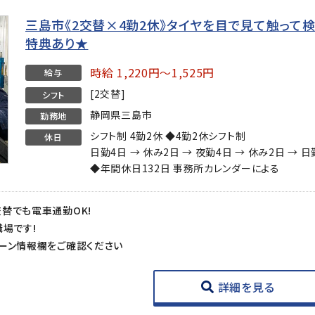
三島市《2交替×4勤2休》タイヤを目で見て触って
特典あり★
時給 1,220円～1,525円
給与
[2交替]
シフト
静岡県三島市
勤務地
シフト制 4勤2休 ◆4勤2休シフト制
休日
日勤4日 → 休み2日 → 夜勤4日 → 休み2日 → 
◆年間休日132日 事務所カレンダーによる
替でも電車通勤OK!
職場です!
ーン情報欄をご確認ください
詳細を見る