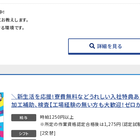
中！
お教えします。
ける環境です。
詳細を見る
＼新生活を応援!寮費無料などうれしい入社特典あ
加工補助、検査【工場経験の無い方も大歓迎！ゼロ
時給1250円以上
給与
※所定の作業資格認定合格後は1,275円（認定試
[2交替]
シフト