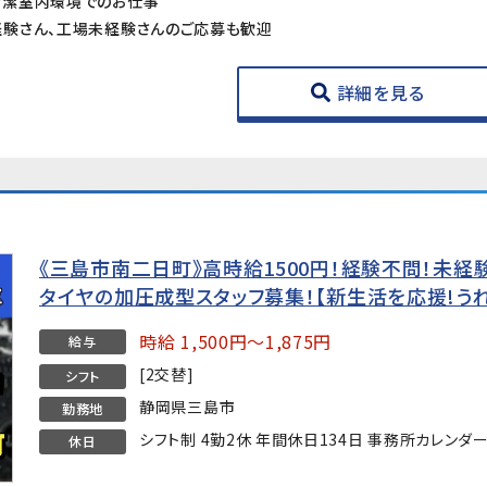
清潔室内環境でのお仕事
験さん、工場未経験さんのご応募も歓迎
詳細を見る
《三島市南二日町》高時給1500円！経験不問！未
タイヤの加圧成型スタッフ募集！【新生活を応援!う
時給 1,500円～1,875円
給与
[2交替]
シフト
静岡県三島市
勤務地
シフト制 4勤2休 年間休日134日 事務所カレンダ
休日