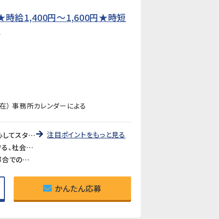
給1,400円〜1,600円★時短
】
在） 事務所カレンダーによる
注目ポイントをもっと見る
《未経験歓迎・先輩が丁寧に教えます》教育研修制度が充実しているので、製造・検査業務が初めての方も安心してスタートできます。アットホームな職場で長く働きやすい環境です。
《医療・バイオ分野の製品に携われるやりがい》医療やバイオ分野で使用されるマイクロ流路チップの品質を守る、社会に貢献できるお仕事です。クリーンルームでの作業で清潔な環境が保たれています。
《時短勤務も相談可》家庭や育児との両立を考えている方も歓迎。時短勤務のご相談に対応しています。家庭都合での休みも取りやすい職場です。
かんたん応募