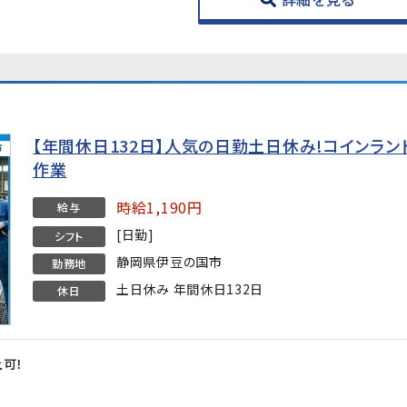
【年間休日132日】人気の日勤土日休み!コインラ
作業
時給1,190円
給与
[日勤]
シフト
静岡県伊豆の国市
勤務地
土日休み 年間休日132日
休日
上可！
★