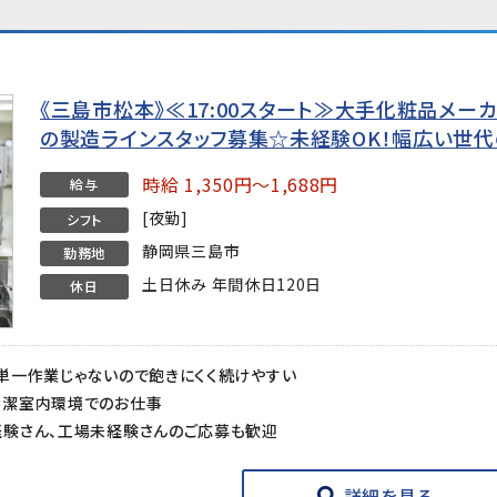
《三島市松本》≪17:00スタート≫大手化粧品メー
の製造ラインスタッフ募集☆未経験OK！幅広い世
時給 1,350円～1,688円
給与
[夜勤]
シフト
静岡県三島市
勤務地
土日休み 年間休日120日
休日
単一作業じゃないので飽きにくく続けやすい
清潔室内環境でのお仕事
験さん、工場未経験さんのご応募も歓迎
詳細を見る