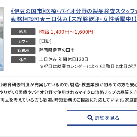
《伊豆の国市》医療・バイオ分野の製品検査スタッフ★時
勤務相談可★土日休み【未経験歓迎・女性活躍中！
時給 1,400円～1,600円
給与
[日勤]
シフト
静岡県伊豆の国市
勤務地
土日休み 年間休日120日
休日
※祝日は就業カレンダーによる（出勤日と休日が混
詳細を見る