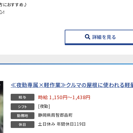
方におすすめ♪
心！
詳細を見る
≪夜勤専属×軽作業≫クルマの屋根に使われる軽
時給 1,150円～1,438円
給与
[夜勤]
シフト
静岡県周智郡森町
勤務地
土日休み 年間休日119日
休日