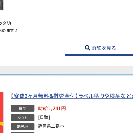
タリ!
休めます♪
詳細を見る
【寮費3ヶ月無料&慰労金付】ラベル貼りや検品な
時給1,241円
給与
[日勤]
シフト
静岡県三島市
勤務地