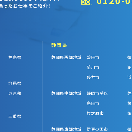
0120-0
合ったお仕事をご紹介！
静岡県
福島県
静岡県西部地域
磐田市
御
菊川市
湖
袋井市
浜
群馬県
東京都
静岡県中部地域
静岡市葵区
静
島田市
榛
牧之原市
焼
三重県
静岡県東部地域
伊豆の国市
御