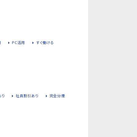
用
PC活用
すぐ働ける
あり
社員割引あり
完全分煙