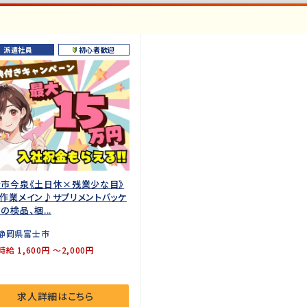
派遣社員
初心者歓迎
市今泉《土日休×残業少な目》
作業メイン♪サプリメントパッケ
の検品、梱...
静岡県富士市
時給 1,600円 ～2,000円
求人詳細はこちら