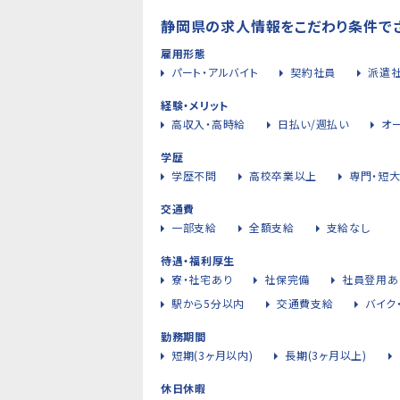
静岡県の求人情報をこだわり条件で
雇用形態
パート・アルバイト
契約社員
派遣
経験・メリット
高収入・高時給
日払い/週払い
オ
学歴
学歴不問
高校卒業以上
専門・短
交通費
一部支給
全額支給
支給なし
待遇・福利厚生
寮・社宅あり
社保完備
社員登用あ
駅から5分以内
交通費支給
バイク
勤務期間
短期(3ヶ月以内)
長期(3ヶ月以上)
休日休暇