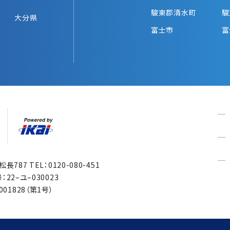
駿東郡清水町
駿
大分県
富士市
富
市松長787
TEL：0120-080-451
22–ユ–030023
1828（第1号）