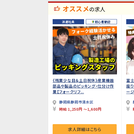
オススメ
の求人
派遣社員
初心者歓迎
《残業少な目＆土日祝休》産業機器
富士
部品や製品のピッキング・仕分け作
座り
業【フォークリフ...
ージ
静岡県静岡市清水区
時給 1,250円 ～1,600円
求人詳細はこちら