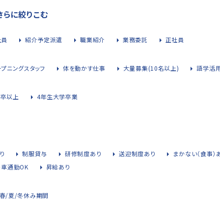
さらに絞りこむ
社員
紹介予定派遣
職業紹介
業務委託
正社員
ープニングスタッフ
体を動かす仕事
大量募集(10名以上)
語学活
大卒以上
4年生大学卒業
り
制服貸与
研修制度あり
送迎制度あり
まかない（食事）
・車通勤OK
昇給あり
春/夏/冬休み期間