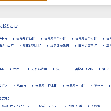
に絞りこむ
伊東市
賀茂郡河津町
賀茂郡西伊豆町
賀茂郡東伊豆町
賀
東郡小山町
駿東郡清水町
駿東郡長泉町
田方郡函南町
沼
川市
湖西市
周智郡森町
袋井市
浜松市中央区
浜松
駿河区
島田市
榛原郡川根本町
榛原郡吉田町
藤枝市
りこむ
事務・オフィスワーク
配送ドライバー
医療・介護
その他