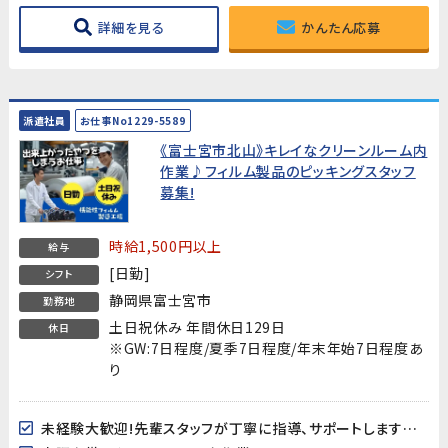
詳細を見る
かんたん応募
派遣社員
お仕事No1229-5589
《富士宮市北山》キレイなクリーンルーム内
作業♪フィルム製品のピッキングスタッフ
募集!
時給1,500円以上
給与
[日勤]
シフト
静岡県富士宮市
勤務地
土日祝休み 年間休日129日
休日
※GW:7日程度/夏季7日程度/年末年始7日程度あ
り
未経験大歓迎!先輩スタッフが丁寧に指導、サポートしますので安心してスタートできます!