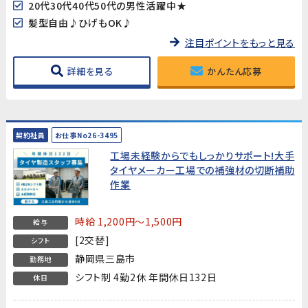
20代30代40代50代の男性活躍中★
髪型自由♪ひげもOK♪
注目ポイントをもっと見る
詳細を見る
かんたん応募
契約社員
お仕事No26-3495
工場未経験からでもしっかりサポート!大手
タイヤメーカー工場での補強材の切断補助
作業
時給 1,200円～1,500円
給与
[2交替]
シフト
静岡県三島市
勤務地
シフト制 4勤2休 年間休日132日
休日