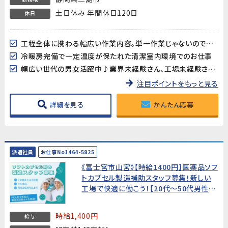
土日休み 年間休日120日
休日
工程全体に携わる幅広い作業内容。単一作業じゃないので飽きにくく続けやすい
冷暖房完備で一定温度が保たれた清潔室内環境でのお仕事
幅広い世代の男女活躍中♪業界未経験さん、工場未経験さんのご応募も歓迎
注目ポイントをもっと見る
詳細を見る
かんたん応募
派遣社員
お仕事No1464-5825
《富士宮市山宮》【時給1400円】医薬品ソフ
トカプセル製造補助スタッフ募集！新しい
工場で快適に働こう！【20代～50代男性活
躍中!】
時給1,400円
給与