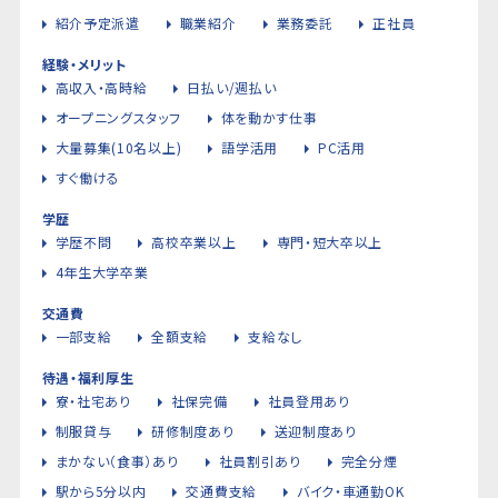
紹介予定派遣
職業紹介
業務委託
正社員
経験・メリット
高収入・高時給
日払い/週払い
オープニングスタッフ
体を動かす仕事
大量募集(10名以上)
語学活用
PC活用
すぐ働ける
学歴
学歴不問
高校卒業以上
専門・短大卒以上
4年生大学卒業
交通費
一部支給
全額支給
支給なし
待遇・福利厚生
寮・社宅あり
社保完備
社員登用あり
制服貸与
研修制度あり
送迎制度あり
まかない（食事）あり
社員割引あり
完全分煙
駅から5分以内
交通費支給
バイク・車通勤OK