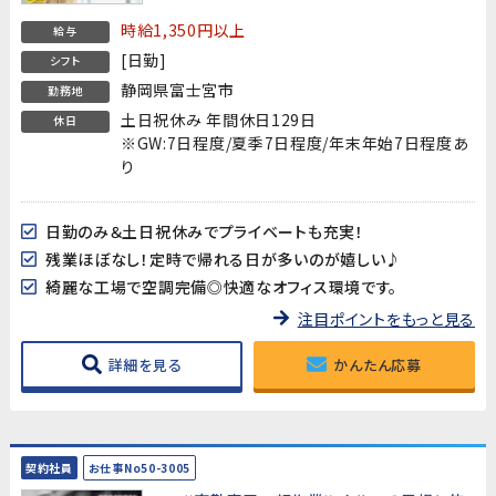
時給1,350円以上
給与
[日勤]
シフト
静岡県富士宮市
勤務地
土日祝休み 年間休日129日
休日
※GW:7日程度/夏季7日程度/年末年始7日程度あ
り
日勤のみ＆土日祝休みでプライベートも充実！
残業ほぼなし！定時で帰れる日が多いのが嬉しい♪
綺麗な工場で空調完備◎快適なオフィス環境です。
注目ポイントをもっと見る
詳細を見る
かんたん応募
契約社員
お仕事No50-3005