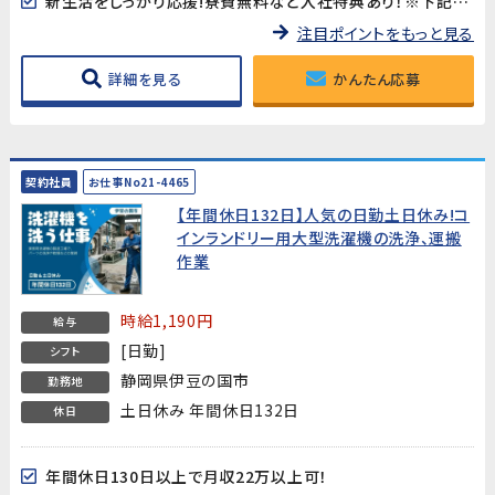
新生活をしっかり応援!寮費無料など入社特典あり！※下記キャンペーン情報欄をご確認ください。
注目ポイントをもっと見る
詳細を見る
かんたん応募
契約社員
お仕事No21-4465
【年間休日132日】人気の日勤土日休み!コ
インランドリー用大型洗濯機の洗浄、運搬
作業
時給1,190円
給与
[日勤]
シフト
静岡県伊豆の国市
勤務地
土日休み 年間休日132日
休日
年間休日130日以上で月収22万以上可！