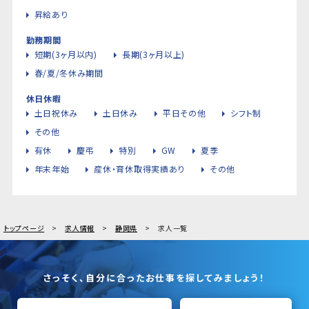
昇給あり
勤務期間
短期(3ヶ月以内)
長期(3ヶ月以上)
春/夏/冬休み期間
休日休暇
土日祝休み
土日休み
平日その他
シフト制
その他
有休
慶弔
特別
GW
夏季
年末年始
産休・育休取得実績あり
その他
トップページ
求人情報
静岡県
求人一覧
さっそく、自分に合ったお仕事を探してみましょう！