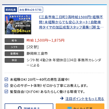
契約社員
お仕事No26-5701
《三島市南二日町》高時給1500円！経験不
問！未経験からでも安心スタート！自動車
用タイヤの加圧成型スタッフ募集！【新生活
を応援!うれしい入社特典あり】
時給 1,500円～1,875円
給与
[2交替]
シフト
静岡県三島市
勤務地
シフト制 4勤2休 年間休日134日 事務所カレンダ
休日
ーによる
未経験OK！20代～40代の男性活躍中！
安心のサポート体制！ゼロから丁寧にお教えします。
髪型自由！ひげOK！あなたらしく働ける環境です。
注目ポイントをもっと見る
詳細を見る
かんたん応募