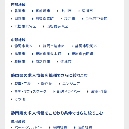
西部地域
磐田市
御前崎市
掛川市
菊川市
湖西市
周智郡森町
袋井市
浜松市中央区
浜松市浜名区
浜松市天竜区
中部地域
静岡市葵区
静岡市清水区
静岡市駿河区
島田市
榛原郡川根本町
榛原郡吉田町
藤枝市
牧之原市
焼津市
静岡県の求人情報を職種でさらに絞りこむ
製造・工場
軽作業
エンジニア
事務・オフィスワーク
配送ドライバー
医療・介護
その他
静岡県の求人情報をこだわり条件でさらに絞りこむ
雇用形態
パート・アルバイト
契約社員
派遣社員