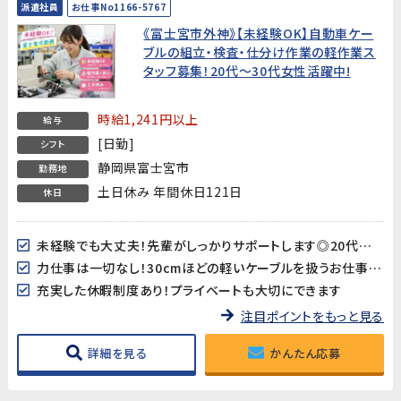
派遣社員
お仕事No1166-5767
《富士宮市外神》【未経験OK】自動車ケー
ブルの組立・検査・仕分け作業の軽作業ス
タッフ募集！20代～30代女性活躍中!
時給1,241円以上
給与
[日勤]
シフト
静岡県富士宮市
勤務地
土日休み 年間休日121日
休日
未経験でも大丈夫！先輩がしっかりサポートします◎20代～50代女性活躍中!
力仕事は一切なし！30cmほどの軽いケーブルを扱うお仕事です♪
充実した休暇制度あり！プライベートも大切にできます
注目ポイントをもっと見る
詳細を見る
かんたん応募