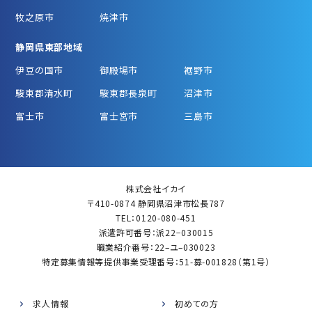
牧之原市
焼津市
静岡県東部地域
伊豆の国市
御殿場市
裾野市
駿東郡清水町
駿東郡長泉町
沼津市
富士市
富士宮市
三島市
株式会社イカイ
〒410-0874 静岡県沼津市松長787
TEL：0120-080-451
派遣許可番号：派22−030015
職業紹介番号：22–ユ–030023
特定募集情報等提供事業受理番号：51-募-001828（第1号）
求人情報
初めての方