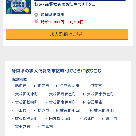
製造・品質検査のお仕事です【ク...
静岡県焼津市
時給 1,400円 ～1,750円
求人詳細はこちら
静岡県の求人情報を市区町村でさらに絞りこむ
東部地域
熱海市
伊豆市
伊豆の国市
伊東市
賀茂郡河津町
賀茂郡西伊豆町
賀茂郡東伊豆町
賀茂郡松崎町
賀茂郡南伊豆町
御殿場市
下田市
裾野市
駿東郡小山町
駿東郡清水町
駿東郡長泉町
田方郡函南町
沼津市
富士市
富士宮市
三島市