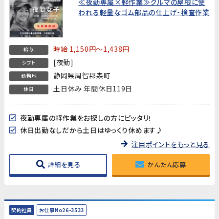
≪夜勤専属×軽作業≫クルマの屋根に使
われる軽量なゴム部品の仕上げ・検査作業
時給 1,150円～1,438円
給与
[夜勤]
シフト
静岡県周智郡森町
勤務地
土日休み 年間休日119日
休日
夜勤専属の軽作業をお探しの方にピッタリ!
休日出勤なしだから土日はゆっくり休めます♪
注目ポイントをもっと見る
詳細を見る
かんたん応募
契約社員
お仕事No26-3533