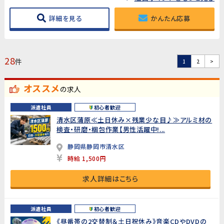
詳細を見る
かんたん応募
28
件
1
2
>
オススメ
の求人
派遣社員
初心者歓迎
清水区蒲原≪土日休み×残業少な目♪≫アルミ材の
検査・研磨・梱包作業【男性活躍中!...
静岡県静岡市清水区
時給 1,500円
求人詳細はこちら
派遣社員
初心者歓迎
《昼番帯の2交替制＆土日祝休み》音楽CDやDVDの