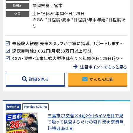
静岡県富士宮市
勤務地
土日祝休み 年間休日129日
休日
※GW:7日程度/夏季7日程度/年末年始7日程度あ
り
未経験大歓迎!先輩スタッフが丁寧に指導、サポートしますので安心してスタートできます!
深夜帯時給2,032円!月収33万円以上可能!
《GW・夏季・年末年始大型連休有り×年間休日129日!》ワークライフバランスも取り易い♪
注目ポイントをもっと見る
詳細を見る
かんたん応募
契約社員
お仕事No26-78
三島市《2交替×4勤2休》タイヤを目で見
て触って検査するだけの軽作業★寮費無
料特典あり★