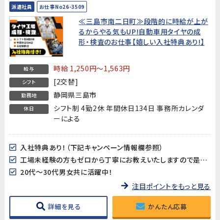
派遣社員
お仕事No26-3509
≪三島市南二日町≫段階的に時給が上が
るからやる気もUP!自動車用タイヤの成
形・検査のお仕事【嬉しい入社特典あり!】
時給 1,250円～1,563円
給与
[2交替]
シフト
静岡県三島市
勤務地
シフト制 4勤2休 年間休日134日 事務所カレンダ
休日
ーによる
入社特典あり！（下記キャンペーン情報欄参照）
工場未経験の方もゼロから丁寧にお教えいたしますので是非チャレンジしてみてください！
20代～30代男女共に活躍中！
注目ポイントをもっと見る
詳細を見る
かんたん応募