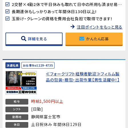
2交替×4勤2休で平日休みも取れて日中の所用も済ませ易い♪
長期連休もしっかりあって年間休日130日以上!
玉掛け・クレーンの資格を費用会社負担で取得できます！
注目ポイントをもっと見る
詳細を見る
かんたん応募
派遣社員
お仕事No1229-4735
≪フォークリフト経験者歓迎≫フィルム製
品の包装・梱包・出荷作業【男性活躍中！】
時給1,500円以上
給与
[日勤]
シフト
静岡県富士宮市
勤務地
土日祝休み 年間休日129日
休日