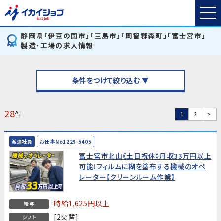
静岡県「伊豆の国市」「三島市」「周智郡森町」「富士宮市」
製造・工場の求人情報
条件をつけて絞り込む ▼
28
件
1
2
>
派遣社員
お仕事No1229-5405
富士宮市北山《土日祝休》月収33万円以上
可能!フィルムに糊を塗布する機械のオペ
レーター【クリーンルーム作業】
時給1,625円以上
給与
[2交替]
シフト