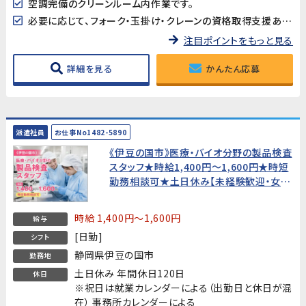
空調完備のクリーンルーム内作業です。
必要に応じて、フォーク・玉掛け・クレーンの資格取得支援あり!
注目ポイントをもっと見る
詳細を見る
かんたん応募
派遣社員
お仕事No1482-5890
《伊豆の国市》医療・バイオ分野の製品検査
スタッフ★時給1,400円〜1,600円★時短
勤務相談可★土日休み【未経験歓迎・女性
活躍中！】
時給 1,400円～1,600円
給与
[日勤]
シフト
静岡県伊豆の国市
勤務地
土日休み 年間休日120日
休日
※祝日は就業カレンダーによる（出勤日と休日が混
在） 事務所カレンダーによる