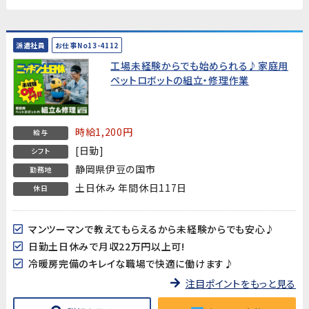
派遣社員
お仕事No13-4112
工場未経験からでも始められる♪家庭用
ペットロボットの組立・修理作業
時給1,200円
給与
[日勤]
シフト
静岡県伊豆の国市
勤務地
土日休み 年間休日117日
休日
マンツーマンで教えてもらえるから未経験からでも安心♪
日勤土日休みで月収22万円以上可!
冷暖房完備のキレイな職場で快適に働けます♪
注目ポイントをもっと見る