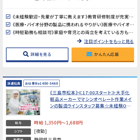
《未経験歓迎・先輩が丁寧に教えます》教育研修制度が充実しているので、製造・検査業務が初めての方も安心してスタートできます。アットホームな職場で長く働きやすい環境です。
《医療・バイオ分野の製品に携われるやりがい》医療やバイオ分野で使用されるマイクロ流路チップの品質を守る、社会に貢献できるお仕事です。クリーンルームでの作業で清潔な環境が保たれています。
《時短勤務も相談可》家庭や育児との両立を考えている方も歓迎。時短勤務のご相談に対応しています。家庭都合での休みも取りやすい職場です。
注目ポイントをもっと見る
詳細を見る
かんたん応募
派遣社員
お仕事No1400-5460
《三島市松本》≪17:00スタート≫大手化
粧品メーカーでマシンオペレート作業メイ
ンの製造ラインスタッフ募集☆未経験OK！
幅広い世代の男女活躍中
時給 1,350円～1,688円
給与
[夜勤]
シフト
静岡県三島市
勤務地