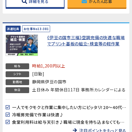
詳細を見る
かんたん応募
派遣社員
お仕事No13-381
《伊豆の国市三福》空調完備の快適な職場
でプリント基板の組立・検査等の軽作業
時給1,200円以上
給与
[日勤]
シフト
静岡県伊豆の国市
勤務地
土日休み 年間休日117日 事務所カレンダーによる
休日
一人でモクモクと作業に集中したい方にピッタリ！20～40代男女多数活躍中!!
冷暖房完備で作業は快適♪
食堂利用料は給与天引き♪職場に現金を持ち込まなくても大丈夫♪
注目ポイントをもっと見る