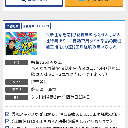
契約社員
お仕事No26-3503
＼新生活を応援!寮費無料などうれしい入
社特典あり！／自動車用タイヤ部品の機械
加工補助、検査【工場経験の無い方も大歓
迎！ゼロから丁寧にお教え致します】
時給1250円以上
給与
※所定の作業資格認定合格後は1,275円（認定試
験は入社後1～2カ月以内に行う予定です）
[2交替]
シフト
静岡県三島市
勤務地
シフト制 4勤2休 年間休日134日
休日
弊社スタッフがゼロから丁寧にお教えします。工場経験の無い方も是非チャレンジしてみてください！
《年間休日134日!もちろん長期休暇もしっかりあります》