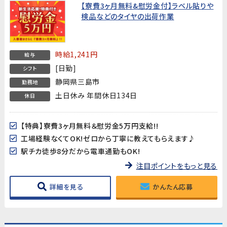
【寮費3ヶ月無料&慰労金付】ラベル貼りや
検品などのタイヤの出荷作業
時給1,241円
給与
[日勤]
シフト
静岡県三島市
勤務地
土日休み 年間休日134日
休日
【特典】寮費3ヶ月無料＆慰労金5万円支給!!
工場経験なくてOK!ゼロから丁寧に教えてもらえます♪
駅チカ徒歩8分だから電車通勤もOK!
注目ポイントをもっと見る
詳細を見る
かんたん応募