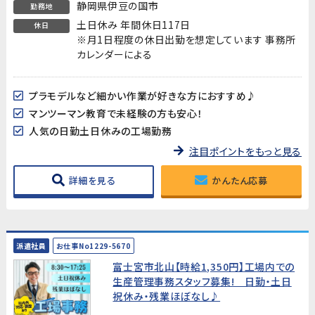
静岡県伊豆の国市
勤務地
土日休み 年間休日117日
休日
※月1日程度の休日出勤を想定しています 事務所
カレンダーによる
プラモデルなど細かい作業が好きな方におすすめ♪
マンツーマン教育で未経験の方も安心！
人気の日勤土日休みの工場勤務
注目ポイントをもっと見る
詳細を見る
かんたん応募
派遣社員
お仕事No1229-5670
富士宮市北山【時給1,350円】工場内での
生産管理事務スタッフ募集! 日勤・土日
祝休み・残業ほぼなし♪