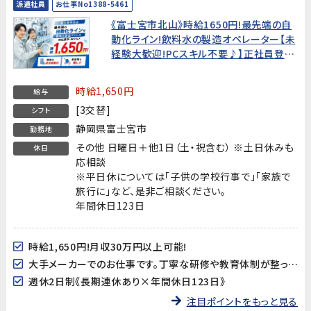
派遣社員
お仕事No1388-5461
《富士宮市北山》時給1650円!最先端の自
動化ライン!飲料水の製造オペレーター【未
経験大歓迎!PCスキル不要♪】正社員登用
実績あり!20代～30代男性活躍中!
時給1,650円
給与
[3交替]
シフト
静岡県富士宮市
勤務地
その他 日曜日＋他1日（土・祝含む） ※土日休みも
休日
応相談
※平日休については「子供の学校行事で」「家族で
旅行に」など、是非ご相談ください。
年間休日123日
時給1,650円!月収30万円以上可能!
大手メーカーでのお仕事です。丁寧な研修や教育体制が整っていますので、工場未経験からでも安心してスタートできます♪
週休2日制《長期連休あり×年間休日123日》
注目ポイントをもっと見る