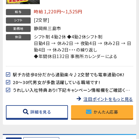
時給 1,220円～1,525円
給与
[2交替]
シフト
静岡県三島市
勤務地
シフト制 4勤2休 ◆4勤2休シフト制
休日
日勤4日 → 休み2日 → 夜勤4日 → 休み2日 → 日
勤4日 → 休み2日・・・の繰り返し
◆年間休日132日 事務所カレンダーによる
駅チカ徒歩8分だから通勤楽々♪2交替でも電車通勤OK!
20～30代男女が多数活躍している職場です!
うれしい入社特典あり!下記キャンペーン情報欄をご確認ください
注目ポイントをもっと見る
詳細を見る
かんたん応募