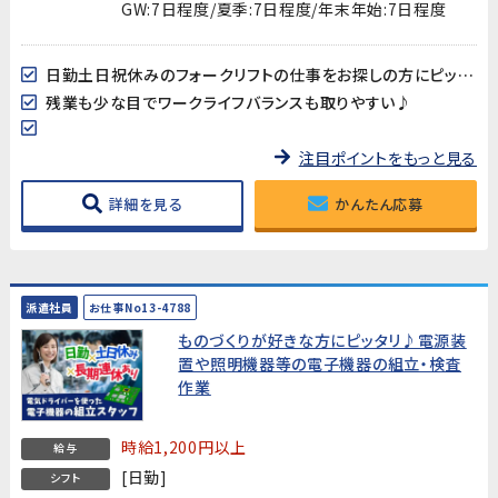
GW:7日程度/夏季:7日程度/年末年始:7日程度
日勤土日祝休みのフォークリフトの仕事をお探しの方にピッタリ♪
残業も少な目でワークライフバランスも取りやすい♪
注目ポイントをもっと見る
詳細を見る
かんたん応募
派遣社員
お仕事No13-4788
ものづくりが好きな方にピッタリ♪電源装
置や照明機器等の電子機器の組立・検査
作業
時給1,200円以上
給与
[日勤]
シフト