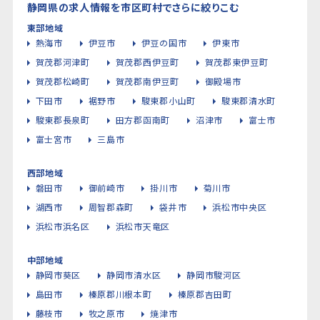
静岡県の求人情報を市区町村でさらに絞りこむ
東部地域
熱海市
伊豆市
伊豆の国市
伊東市
賀茂郡河津町
賀茂郡西伊豆町
賀茂郡東伊豆町
賀茂郡松崎町
賀茂郡南伊豆町
御殿場市
下田市
裾野市
駿東郡小山町
駿東郡清水町
駿東郡長泉町
田方郡函南町
沼津市
富士市
富士宮市
三島市
西部地域
磐田市
御前崎市
掛川市
菊川市
湖西市
周智郡森町
袋井市
浜松市中央区
浜松市浜名区
浜松市天竜区
中部地域
静岡市葵区
静岡市清水区
静岡市駿河区
島田市
榛原郡川根本町
榛原郡吉田町
藤枝市
牧之原市
焼津市