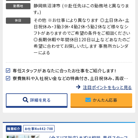
静岡県沼津市 (※赴任先はこの勤務地と異なりま
勤務地
す。)
その他 ※お仕事により異なります ◎土日休み・土
休日
日祝休み・3勤3休・4勤2休・5勤2休など様々なシ
フトがありますのでご希望の条件をご相談ください
◎長期休暇や年間休日120日以上などあなたのご
希望に合わせてお探しいたします 事務所カレンダ
ーによる
専任スタッフがあなたに合ったお仕事をご紹介します!
寮費無料や入社祝い金などの特典付き、土日祝休み、高収入など様々なお仕事を掲載中です
注目ポイントをもっと見る
詳細を見る
かんたん応募
職業紹介
お仕事No442-708
(全エリア対応)まずは相談、専任スタッフ