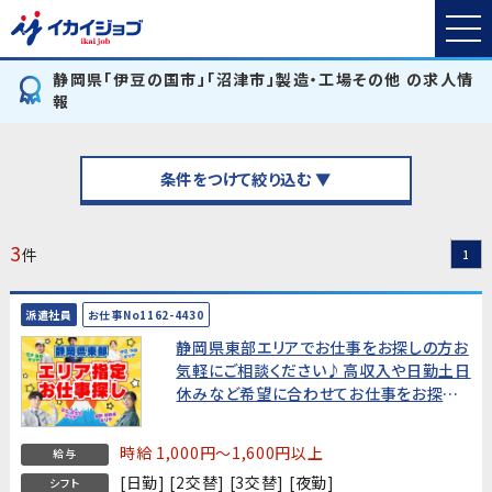
静岡県「伊豆の国市」「沼津市」製造・工場その他 の求人情
報
条件をつけて絞り込む ▼
3
件
1
派遣社員
お仕事No1162-4430
静岡県東部エリアでお仕事をお探しの方お
気軽にご相談ください♪高収入や日勤土日
休みなど希望に合わせてお仕事をお探しし
ます!
時給 1,000円～1,600円以上
給与
[日勤] [2交替] [3交替] [夜勤]
シフト