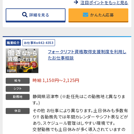
注目ポイントをもっと見る
詳細を見る
かんたん応募
職業紹介
お仕事No442-4353
フォークリフト資格取得支援制度を利用し
たお仕事相談
時給 1,150円～2,125円
給与
シフト
静岡県沼津市 (※赴任先はこの勤務地と異なりま
勤務地
す。)
その他 お仕事により異なります。土日休みも多数有
休日
り!! 各勤務先では年間カレンダーやシフト表などが
あり、スケジュール管理はしやすい環境です。
交替勤務でも土日休みが多く導入されていますの