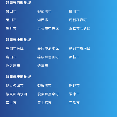
静岡県西部地域
磐田市
御前崎市
掛川市
菊川市
湖西市
周智郡森町
袋井市
浜松市中央区
浜松市浜名区
静岡県中部地域
静岡市葵区
静岡市清水区
静岡市駿河区
島田市
榛原郡吉田町
藤枝市
牧之原市
焼津市
静岡県東部地域
伊豆の国市
御殿場市
裾野市
駿東郡清水町
駿東郡長泉町
沼津市
富士市
富士宮市
三島市