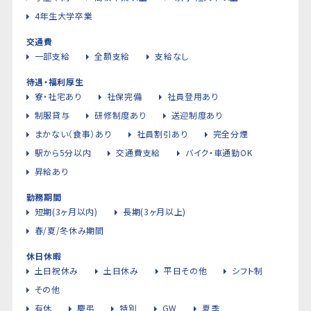
4年生大学卒業
交通費
一部支給
全額支給
支給なし
待遇・福利厚生
寮・社宅あり
社保完備
社員登用あり
制服貸与
研修制度あり
送迎制度あり
まかない（食事）あり
社員割引あり
完全分煙
駅から5分以内
交通費支給
バイク・車通勤OK
昇給あり
勤務期間
短期(3ヶ月以内)
長期(3ヶ月以上)
春/夏/冬休み期間
休日休暇
土日祝休み
土日休み
平日その他
シフト制
その他
有休
慶弔
特別
GW
夏季