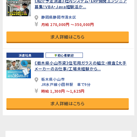
《紹介予定派遣》社内システム・ERP開発エンジニア
募集！VBA・Java経験活か...
静岡県静岡市清水区
月給 270,000円 ～350,000円
求人詳細はこちら
派遣社員
初心者歓迎
《栃木県小山市梁》住宅用ガラスの組立・検査【大手
メーカーのお仕事/工場未経験から...
栃木県小山市
JR水戸線小田林駅 車で9分
時給 1,300円 ～1,625円
求人詳細はこちら