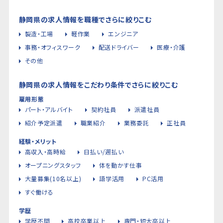
静岡県の求人情報を職種でさらに絞りこむ
製造・工場
軽作業
エンジニア
事務・オフィスワーク
配送ドライバー
医療・介護
その他
静岡県の求人情報をこだわり条件でさらに絞りこむ
雇用形態
パート・アルバイト
契約社員
派遣社員
紹介予定派遣
職業紹介
業務委託
正社員
経験・メリット
高収入・高時給
日払い/週払い
オープニングスタッフ
体を動かす仕事
大量募集(10名以上)
語学活用
PC活用
すぐ働ける
学歴
学歴不問
高校卒業以上
専門・短大卒以上