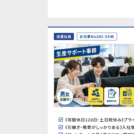
派遣社員
お仕事No283-5845
《年間休日128日・土日祝休み》プ
《引継ぎ・教育がしっかりある》入社