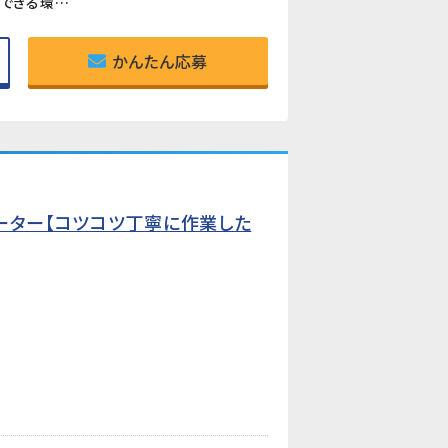
《アットホームで長く働きやすい職場》スタッフ同士の距離が近く、相談しやすい雰囲気。長期間にわたって活躍できる環境です。
かんたん応募
ーター【コツコツ丁寧に作業した