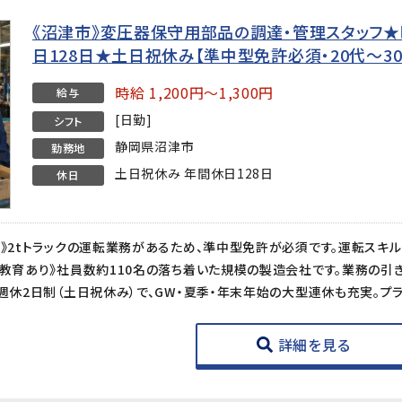
《沼津市》変圧器保守用部品の調達・管理スタッフ★時給
日128日★土日祝休み【準中型免許必須・20代〜3
時給 1,200円～1,300円
給与
[日勤]
シフト
静岡県沼津市
勤務地
土日祝休み 年間休日128日
休日
詳細を見る