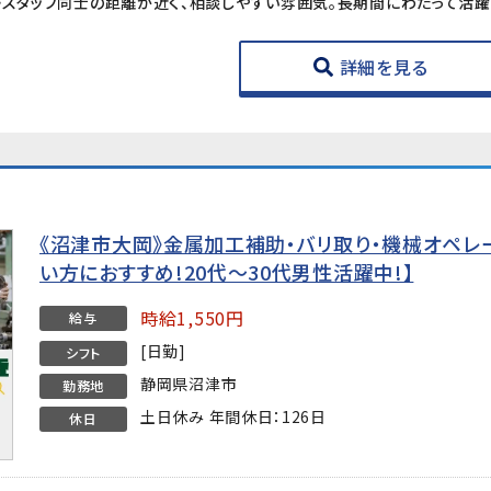
詳細を見る
《沼津市大岡》金属加工補助・バリ取り・機械オペレ
い方におすすめ!20代～30代男性活躍中!】
時給1,550円
給与
[日勤]
シフト
静岡県沼津市
勤務地
土日休み 年間休日：126日
休日