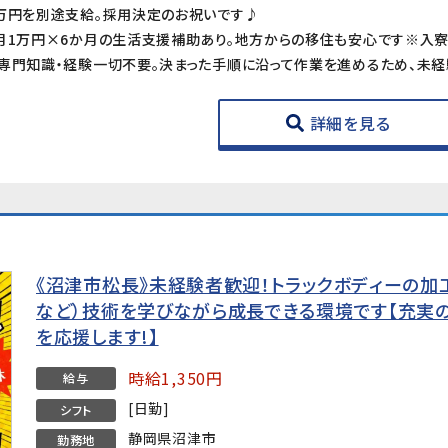
1万円を別途支給。採用決定のお祝いです♪
》月1万円×6か月の生活支援補助あり。地方からの移住も安心です※入
詳細を見る
《沼津市松長》未経験者歓迎！トラックボディーの加工
など）技術を学びながら成長できる環境です【充実
を応援します!】
時給1,350円
給与
[日勤]
シフト
静岡県沼津市
勤務地