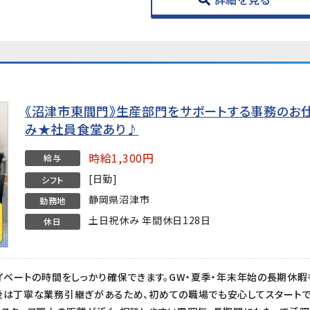
《沼津市東間門》生産部門をサポートする事務のお
み★社員食堂あり♪
時給1,300円
給与
[日勤]
シフト
静岡県沼津市
勤務地
土日祝休み 年間休日128日
休日
ライベートの時間をしっかり確保できます。GW・夏季・年末年始の長期休
後は丁寧な業務引継ぎがあるため、初めての職場でも安心してスタートで