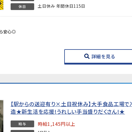
土日休み 年間休日115日
休日
！
から安心◎
詳細を見る
【駅からの送迎有り×土日祝休み】大手食品工場で
造★新生活を応援!うれしい手当盛りだくさん!★
時給1,145円以上
給与