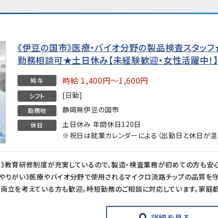
《伊豆の国市》医療・バイオ分野の製品検査スタッフ★時
勤務相談可★土日休み【未経験歓迎・女性活躍中！
時給 1,400円～1,600円
給与
[日勤]
シフト
静岡県伊豆の国市
勤務地
土日休み 年間休日120日
休日
※祝日は就業カレンダーによる（出勤日と休日が混
詳細を見る