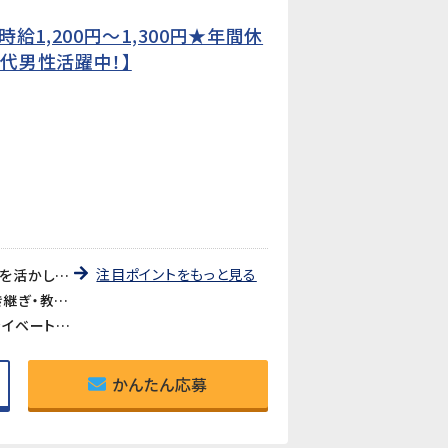
1,200円〜1,300円★年間休
0代男性活躍中！】
注目ポイントをもっと見る
《準中型免許（AT可）を活かせる仕事》2tトラックの運転業務があるため、準中型免許が必須です。運転スキルを活かしながら、部品の調達・管理・出荷までを担う幅広い業務に携われます。
《アットホームで働きやすい・しっかり教育あり》社員数約110名の落ち着いた規模の製造会社です。業務の引き継ぎ・教育制度がしっかり整っており、製造業未経験の方も安心してスタートできます。
《年間休日128日・土日祝休み》完全週休2日制（土日祝休み）で、GW・夏季・年末年始の大型連休も充実。プライベートとのバランスが取りやすい環境です。
かんたん応募