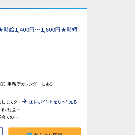
給1,400円〜1,600円★時短
】
在） 事務所カレンダーによる
注目ポイントをもっと見る
《未経験歓迎・先輩が丁寧に教えます》教育研修制度が充実しているので、製造・検査業務が初めての方も安心してスタートできます。アットホームな職場で長く働きやすい環境です。
《医療・バイオ分野の製品に携われるやりがい》医療やバイオ分野で使用されるマイクロ流路チップの品質を守る、社会に貢献できるお仕事です。クリーンルームでの作業で清潔な環境が保たれています。
《時短勤務も相談可》家庭や育児との両立を考えている方も歓迎。時短勤務のご相談に対応しています。家庭都合での休みも取りやすい職場です。
かんたん応募