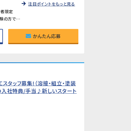
注目ポイントをもっと見る
寮者限定
《手順通りに進めるシンプルな作業》専門知識・経験一切不要。決まった手順に沿って作業を進めるため、未経験の方でも約2か月でひとり立ちできます。
かんたん応募
スタッフ募集!（溶接・組立・塗装
の入社特典/手当♪新しいスタート