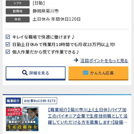
[日勤]
シフト
静岡県菊川市
勤務地
土日休み 年間休日120日
休日
キレイな職場で快適に働けます♪
日勤土日休みで残業月10時間でも月収23万円以上可!
個人作業だから慌てず作業できる♪
注目ポイントをもっと見る
詳細を見る
かんたん応募
職業紹介
お仕事No1349-5273
【職業紹介】菊川市川上《土日休》パイプ加
工のパイオニア企業で生産技術職として活
躍していただける方を募集します!【設備保
全経験のある方歓迎!】