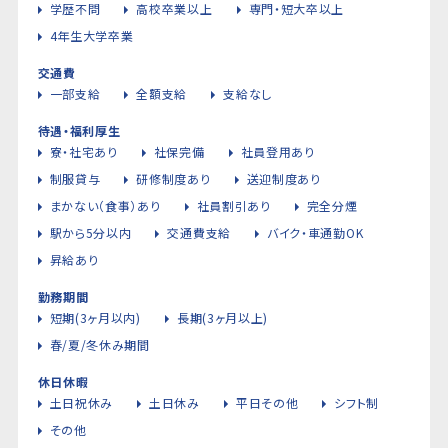
学歴不問
高校卒業以上
専門・短大卒以上
4年生大学卒業
交通費
一部支給
全額支給
支給なし
待遇・福利厚生
寮・社宅あり
社保完備
社員登用あり
制服貸与
研修制度あり
送迎制度あり
まかない（食事）あり
社員割引あり
完全分煙
駅から5分以内
交通費支給
バイク・車通勤OK
昇給あり
勤務期間
短期(3ヶ月以内)
長期(3ヶ月以上)
春/夏/冬休み期間
休日休暇
土日祝休み
土日休み
平日その他
シフト制
その他