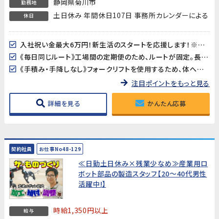
静岡県菊川市
勤務地
土日休み 年間休日107日 事務所カレンダーによる
休日
入社祝い金最大6万円！新生活のスタートを応援します！※支給規定あり
《毎日同じルート》工場間の定期便のため、ルートが固定。長距離・不規則な運行はありません♪
《手積み・手降しなし》フォークリフトを使用するため、体への負担が少なく長く働けます！
注目ポイントをもっと見る
詳細を見る
かんたん応募
契約社員
お仕事No48-129
≪日勤土日休み×残業少なめ≫産業用ロ
ボット部品の製造スタッフ【20～40代男性
活躍中!】
時給1,350円以上
給与