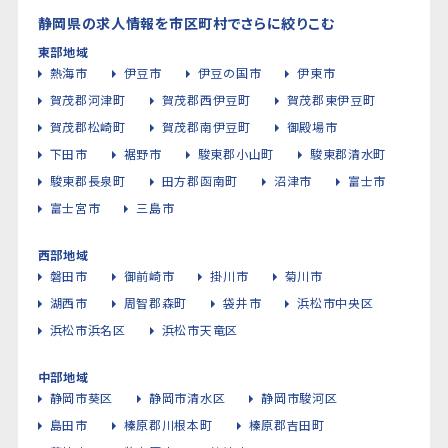
静岡県の求人情報を市区町村でさらに絞りこむ
東部地域
熱海市
伊豆市
伊豆の国市
伊東市
賀茂郡河津町
賀茂郡西伊豆町
賀茂郡東伊豆町
賀茂郡松崎町
賀茂郡南伊豆町
御殿場市
下田市
裾野市
駿東郡小山町
駿東郡清水町
駿東郡長泉町
田方郡函南町
沼津市
富士市
富士宮市
三島市
西部地域
磐田市
御前崎市
掛川市
菊川市
湖西市
周智郡森町
袋井市
浜松市中央区
浜松市浜名区
浜松市天竜区
中部地域
静岡市葵区
静岡市清水区
静岡市駿河区
島田市
榛原郡川根本町
榛原郡吉田町