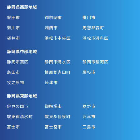
静岡県西部地域
磐田市
御前崎市
掛川市
菊川市
湖西市
周智郡森町
袋井市
浜松市中央区
浜松市浜名区
静岡県中部地域
静岡市葵区
静岡市清水区
静岡市駿河区
島田市
榛原郡吉田町
藤枝市
牧之原市
焼津市
静岡県東部地域
伊豆の国市
御殿場市
裾野市
駿東郡清水町
駿東郡長泉町
沼津市
富士市
富士宮市
三島市