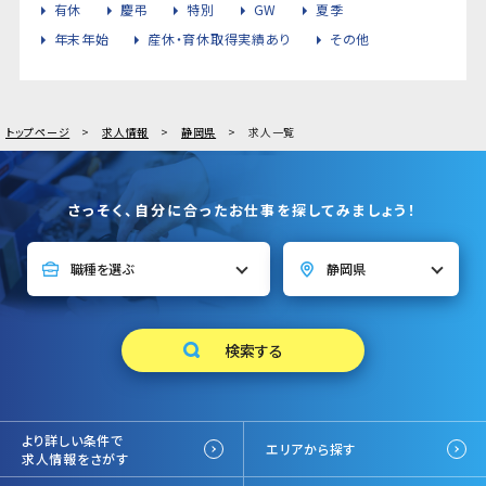
有休
慶弔
特別
GW
夏季
年末年始
産休・育休取得実績あり
その他
トップページ
求人情報
静岡県
求人一覧
さっそく、自分に合ったお仕事を探してみましょう！
より詳しい条件で
エリアから探す
求人情報をさがす