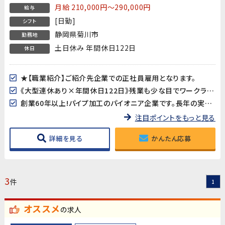
月給 210,000円～290,000円
給与
[日勤]
シフト
静岡県菊川市
勤務地
土日休み 年間休日122日
休日
★【職業紹介】ご紹介先企業での正社員雇用となります。
《大型連休あり×年間休日122日》残業も少な目でワークライフバランスも取り易い♪
創業60年以上!パイプ加工のパイオニア企業です。長年の実績の基、長期的な就業が見込めます。
注目ポイントをもっと見る
詳細を見る
かんたん応募
3
件
1
オススメ
の求人