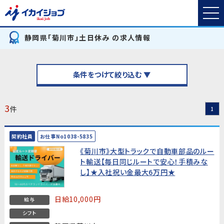
静岡県「菊川市」土日休み の求人情報
条件をつけて絞り込む ▼
3
件
1
契約社員
お仕事No1038-5835
《菊川市》大型トラックで自動車部品のルー
ト輸送【毎日同じルートで安心！手積みな
し】★入社祝い金最大6万円★
日給10,000円
給与
シフト