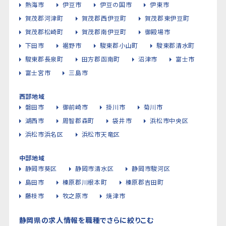
熱海市
伊豆市
伊豆の国市
伊東市
賀茂郡河津町
賀茂郡西伊豆町
賀茂郡東伊豆町
賀茂郡松崎町
賀茂郡南伊豆町
御殿場市
下田市
裾野市
駿東郡小山町
駿東郡清水町
駿東郡長泉町
田方郡函南町
沼津市
富士市
富士宮市
三島市
西部地域
磐田市
御前崎市
掛川市
菊川市
湖西市
周智郡森町
袋井市
浜松市中央区
浜松市浜名区
浜松市天竜区
中部地域
静岡市葵区
静岡市清水区
静岡市駿河区
島田市
榛原郡川根本町
榛原郡吉田町
藤枝市
牧之原市
焼津市
静岡県の求人情報を職種でさらに絞りこむ