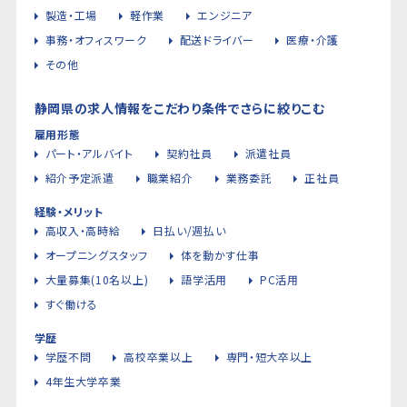
製造・工場
軽作業
エンジニア
事務・オフィスワーク
配送ドライバー
医療・介護
その他
静岡県の求人情報をこだわり条件でさらに絞りこむ
雇用形態
パート・アルバイト
契約社員
派遣社員
紹介予定派遣
職業紹介
業務委託
正社員
経験・メリット
高収入・高時給
日払い/週払い
オープニングスタッフ
体を動かす仕事
大量募集(10名以上)
語学活用
PC活用
すぐ働ける
学歴
学歴不問
高校卒業以上
専門・短大卒以上
4年生大学卒業