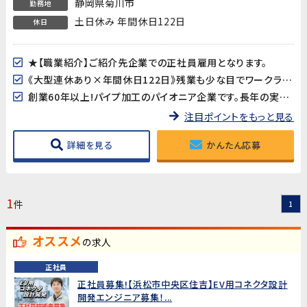
静岡県菊川市
勤務地
土日休み 年間休日122日
休日
★【職業紹介】ご紹介先企業での正社員雇用となります。
《大型連休あり×年間休日122日》残業も少な目でワークライフバランスも取り易い♪
創業60年以上!パイプ加工のパイオニア企業です。長年の実績の基、長期的な就業が見込めます。
注目ポイントをもっと見る
詳細を見る
かんたん応募
1
件
1
オススメ
の求人
正社員
正社員募集!【浜松市中央区住吉】EV用コネクタ設計
開発エンジニア募集！...