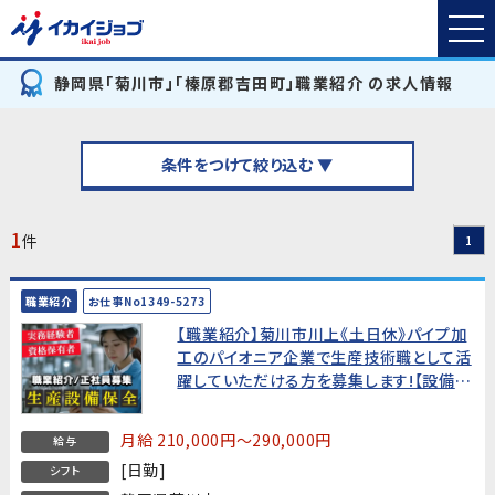
静岡県「菊川市」「榛原郡吉田町」職業紹介 の求人情報
条件をつけて絞り込む ▼
1
件
1
職業紹介
お仕事No1349-5273
【職業紹介】菊川市川上《土日休》パイプ加
工のパイオニア企業で生産技術職として活
躍していただける方を募集します!【設備保
全経験のある方歓迎!】
月給 210,000円～290,000円
給与
[日勤]
シフト