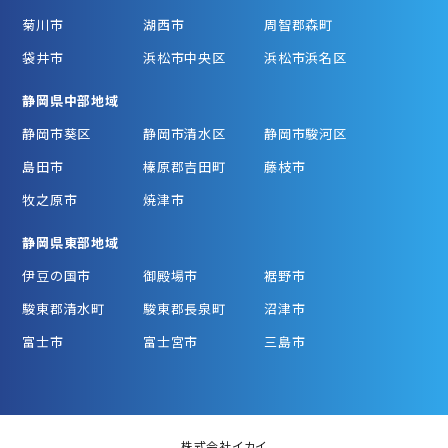
菊川市
湖西市
周智郡森町
袋井市
浜松市中央区
浜松市浜名区
静岡県中部地域
静岡市葵区
静岡市清水区
静岡市駿河区
島田市
榛原郡吉田町
藤枝市
牧之原市
焼津市
静岡県東部地域
伊豆の国市
御殿場市
裾野市
駿東郡清水町
駿東郡長泉町
沼津市
富士市
富士宮市
三島市
株式会社イカイ