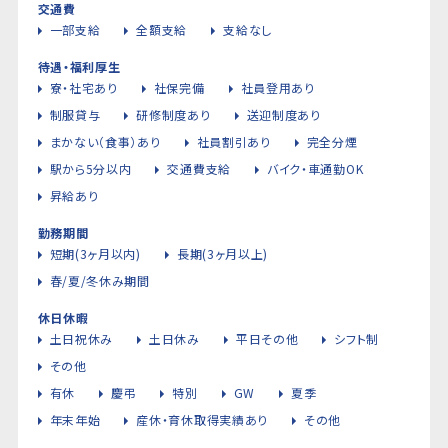
交通費
一部支給
全額支給
支給なし
待遇・福利厚生
寮・社宅あり
社保完備
社員登用あり
制服貸与
研修制度あり
送迎制度あり
まかない（食事）あり
社員割引あり
完全分煙
駅から5分以内
交通費支給
バイク・車通勤OK
昇給あり
勤務期間
短期(3ヶ月以内)
長期(3ヶ月以上)
春/夏/冬休み期間
休日休暇
土日祝休み
土日休み
平日その他
シフト制
その他
有休
慶弔
特別
GW
夏季
年末年始
産休・育休取得実績あり
その他