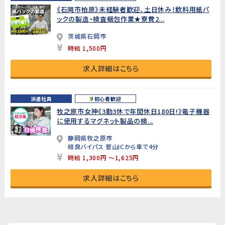
《石岡市柏原》未経験者歓迎、土日休み！飲料用紙パ
ックの製造・検査梱包作業★寮費2...
茨城県石岡市
時給 1,500円
求人詳細はこちら
派遣社員
初心者歓迎
牧之原市女神《3勤3休で年間休日180日!》電子機器
に使用するマグネット製品の検...
静岡県牧之原市
相良バイパス 菅山ICから車で4分
時給 1,300円 ～1,625円
求人詳細はこちら