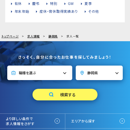
有休
慶弔
特別
GW
夏季
年末年始
産休・育休取得実績あり
その他
トップページ
求人情報
静岡県
求人一覧
さっそく、自分に合ったお仕事を探してみましょう！
より詳しい条件で
エリアから探す
求人情報をさがす