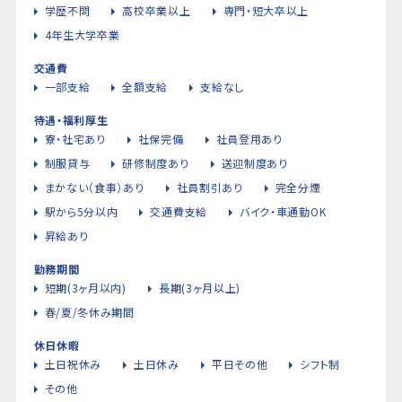
学歴不問
高校卒業以上
専門・短大卒以上
4年生大学卒業
交通費
一部支給
全額支給
支給なし
待遇・福利厚生
寮・社宅あり
社保完備
社員登用あり
制服貸与
研修制度あり
送迎制度あり
まかない（食事）あり
社員割引あり
完全分煙
駅から5分以内
交通費支給
バイク・車通勤OK
昇給あり
勤務期間
短期(3ヶ月以内)
長期(3ヶ月以上)
春/夏/冬休み期間
休日休暇
土日祝休み
土日休み
平日その他
シフト制
その他