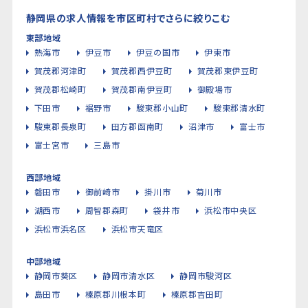
静岡県の求人情報を市区町村でさらに絞りこむ
東部地域
熱海市
伊豆市
伊豆の国市
伊東市
賀茂郡河津町
賀茂郡西伊豆町
賀茂郡東伊豆町
賀茂郡松崎町
賀茂郡南伊豆町
御殿場市
下田市
裾野市
駿東郡小山町
駿東郡清水町
駿東郡長泉町
田方郡函南町
沼津市
富士市
富士宮市
三島市
西部地域
磐田市
御前崎市
掛川市
菊川市
湖西市
周智郡森町
袋井市
浜松市中央区
浜松市浜名区
浜松市天竜区
中部地域
静岡市葵区
静岡市清水区
静岡市駿河区
島田市
榛原郡川根本町
榛原郡吉田町