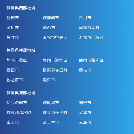
静岡県西部地域
磐田市
御前崎市
掛川市
菊川市
湖西市
周智郡森町
袋井市
浜松市中央区
浜松市浜名区
静岡県中部地域
静岡市葵区
静岡市清水区
静岡市駿河区
島田市
榛原郡吉田町
藤枝市
牧之原市
焼津市
静岡県東部地域
伊豆の国市
御殿場市
裾野市
駿東郡清水町
駿東郡長泉町
沼津市
富士市
富士宮市
三島市