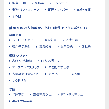
製造・工場
軽作業
エンジニア
事務・オフィスワーク
配送ドライバー
医療・介護
その他
静岡県の求人情報をこだわり条件でさらに絞りこむ
雇用形態
パート・アルバイト
契約社員
派遣社員
紹介予定派遣
職業紹介
業務委託
正社員
経験・メリット
高収入・高時給
日払い/週払い
オープニングスタッフ
体を動かす仕事
大量募集(10名以上)
語学活用
PC活用
すぐ働ける
学歴
学歴不問
高校卒業以上
専門・短大卒以上
4年生大学卒業