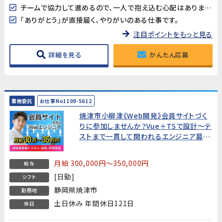
チームで協力して進めるので、一人で抱え込む心配はありません。
「ありがとう」が直接届く、やりがいのある仕事です。
注目ポイントをもっと見る
詳細を見る
かんたん応募
業務委託
お仕事No1109-5612
焼津市小柳津《Web開発》会員サイトづく
りに参加しませんか？Vue＋TSで設計～テ
ストまで一貫して関われるエンジニア募
集!
月給 300,000円～350,000円
給与
[日勤]
シフト
静岡県焼津市
勤務地
土日休み 年間休日121日
休日