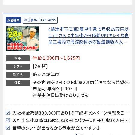
派遣社員
お仕事No1128-4295
《焼津市下江留》簡単作業で月収28万円以
上可!さらに半年後から時給UP!キレイな食
品工場内で清涼飲料水の製造補助≪入社
祝金総額30万円付≫
時給 1,300円～1,625円
給与
[2交替]
シフト
静岡県焼津市
勤務地
その他 週休2日シフト制※2週間前までなら希望休
休日
申請可 年間休日105日
※基本休日出勤はありません
入社祝金総額300,000円あり!※下記キャンペーン情報をご確認ください。
入社半年後以降は時給1,350円にパワーUP!➡月収30万円以上も可!
希望のシフトが出せるから予定が立てやすい♪