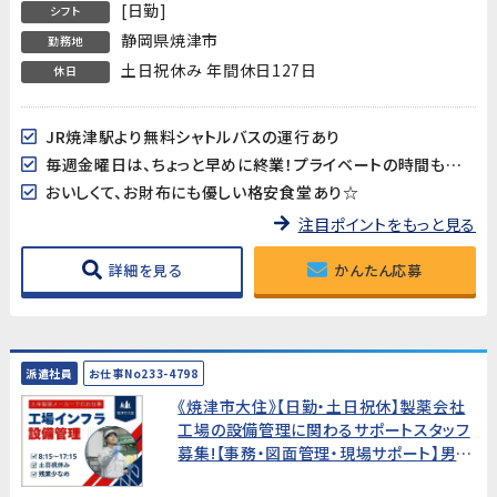
[日勤]
シフト
静岡県焼津市
勤務地
土日祝休み 年間休日127日
休日
JR焼津駅より無料シャトルバスの運行あり
毎週金曜日は、ちょっと早めに終業！プライベートの時間も大切にできるのが嬉しい♪
おいしくて、お財布にも優しい格安食堂あり☆
注目ポイントをもっと見る
詳細を見る
かんたん応募
派遣社員
お仕事No233-4798
《焼津市大住》【日勤・土日祝休】製薬会社
工場の設備管理に関わるサポートスタッフ
募集!【事務・図面管理・現場サポート】男性
活躍中!