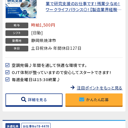
業で研究支援のお仕事です！残業少なめ！
ワークライフバランス◎！【製造業界経験の
ある方歓迎!】
時給1,500円
給与
[日勤]
シフト
静岡県焼津市
勤務地
土日祝休み 年間休日127日
休日
空調完備♪年間を通して快適な環境です。
OJT体制が整っていますので安心してスタートできます!
毎週金曜日は15:30終業♪
注目ポイントをもっと見る
詳細を見る
かんたん応募
派遣社員
お仕事No78-4470