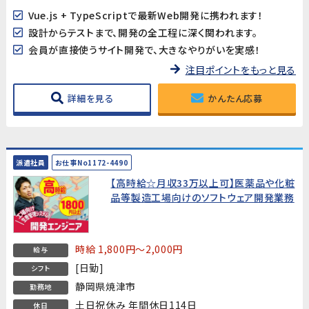
Vue.js + TypeScriptで最新Web開発に携われます！
設計からテストまで、開発の全工程に深く関われます。
会員が直接使うサイト開発で、大きなやりがいを実感！
注目ポイントをもっと見る
詳細を見る
かんたん応募
派遣社員
お仕事No1172-4490
【高時給☆月収33万以上可】医薬品や化粧
品等製造工場向けのソフトウェア開発業務
時給 1,800円～2,000円
給与
[日勤]
シフト
静岡県焼津市
勤務地
土日祝休み 年間休日114日
休日