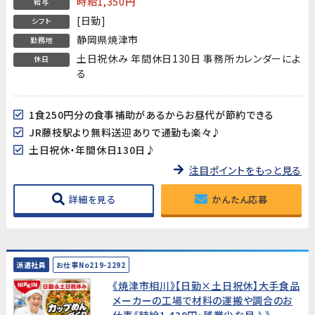
時給1,350円
給与
[日勤]
シフト
静岡県焼津市
勤務地
土日祝休み 年間休日130日 事務所カレンダーによ
休日
る
1食250円分の食事補助があるからお昼代が節約できる
JR藤枝駅より無料送迎ありで通勤も楽々♪
土日祝休・年間休日130日♪
注目ポイントをもっと見る
詳細を見る
かんたん応募
派遣社員
お仕事No219-2292
《焼津市相川》【日勤×土日祝休】大手食品
メーカーの工場で材料の運搬や調合のお
仕事《時給1,430円・残業少な目♪》