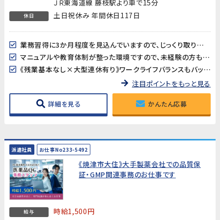
ＪＲ東海道線 藤枝駅より車で15分
土日祝休み 年間休日117日
休日
業務習得に3か月程度を見込んでいますので、じっくり取り組みたい、長期的な就業を考えていらっしゃる方歓迎!
マニュアルや教育体制が整った環境ですので、未経験の方もこの機会に是非チャレンジしてみてください!
《残業基本なし×大型連休有り》ワークライフバランスもバッチリ♪
注目ポイントをもっと見る
詳細を見る
かんたん応募
派遣社員
お仕事No233-5492
《焼津市大住》大手製薬会社での品質保
証・GMP関連事務のお仕事です
時給1,500円
給与