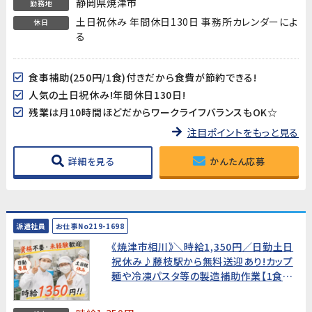
静岡県焼津市
勤務地
土日祝休み 年間休日130日 事務所カレンダーによ
休日
る
食事補助(250円/1食)付きだから食費が節約できる!
人気の土日祝休み!年間休日130日!
残業は月10時間ほどだからワークライフバランスもOK☆
注目ポイントをもっと見る
詳細を見る
かんたん応募
派遣社員
お仕事No219-1698
《焼津市相川》＼時給1,350円／日勤土日
祝休み♪藤枝駅から無料送迎あり!カップ
麺や冷凍パスタ等の製造補助作業【1食
250円の食事補助付】