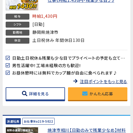
時給1,430円
給与
[日勤]
シフト
静岡県焼津市
勤務地
土日祝休み 年間休日130日
休日
日勤土日祝休＆残業も少な目でプライベートの予定も立てやすい♪年間休日130日!
男性活躍中！工場未経験の方も歓迎!
お昼休憩時には無料でカップ麺が自由に食べられます♪
注目ポイントをもっと見る
詳細を見る
かんたん応募
派遣社員
お仕事No219-5022
焼津市相川【日勤のみで残業少なめ】材料