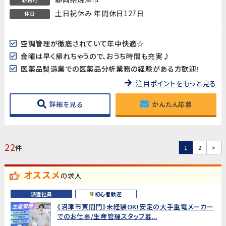
土日祝休み 年間休日127日
休日
空調管理が徹底されていて年中快適☆
金曜は早く帰れちゃうので、おうち時間も充実♪
医薬品製造業での医薬品分析業務の経験がある方歓迎!
注目ポイントをもっと見る
詳細を見る
かんたん応募
22
件
1
2
>
オススメ
の求人
派遣社員
初心者歓迎
《沼津市東間門》未経験OK!安定の大手重電メーカー
でのお仕事/生産管理スタッフ募...