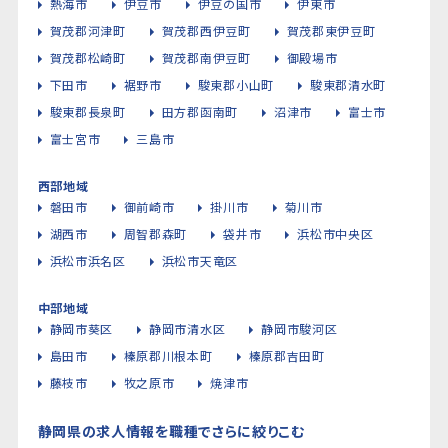
熱海市
伊豆市
伊豆の国市
伊東市
賀茂郡河津町
賀茂郡西伊豆町
賀茂郡東伊豆町
賀茂郡松崎町
賀茂郡南伊豆町
御殿場市
下田市
裾野市
駿東郡小山町
駿東郡清水町
駿東郡長泉町
田方郡函南町
沼津市
富士市
富士宮市
三島市
西部地域
磐田市
御前崎市
掛川市
菊川市
湖西市
周智郡森町
袋井市
浜松市中央区
浜松市浜名区
浜松市天竜区
中部地域
静岡市葵区
静岡市清水区
静岡市駿河区
島田市
榛原郡川根本町
榛原郡吉田町
藤枝市
牧之原市
焼津市
静岡県の求人情報を職種でさらに絞りこむ