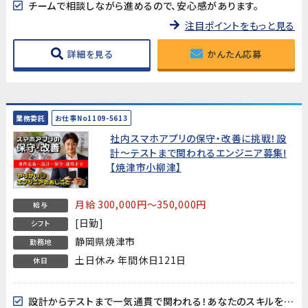
チームで相談しながら進めるので、安心感があります。
注目ポイントをもっと見る
詳細を見る
かんたん応募
業務委託
お仕事No1109-5613
社内スマホアプリの保守・改善に挑戦！設
計～テストまで関われるエンジニア募集!
【焼津市小柳津】
月給 300,000円～350,000円
給与
[日勤]
シフト
静岡県焼津市
勤務地
土日休み 年間休日121日
休日
設計からテストまで一気通貫で関われる！あなたのスキルをフルに活かせます。