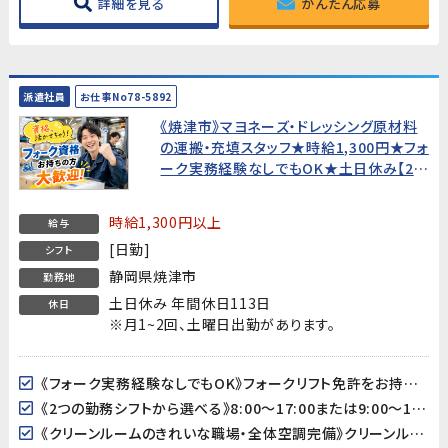
詳細を見る
かんたん応募
派遣社員
お仕事No78-5892
《焼津市》マヨネーズ・ドレッシング原材料
の運搬・充填スタッフ★時給1,300円★フォ
ーク実務経験なしでもOK★土日休み【20
代〜50代男性活躍中！】
時給1,300円以上
給与
[日勤]
シフト
静岡県焼津市
勤務地
土日休み 年間休日113日
休日
※月1~2回、土曜日出勤があります。
《フォーク実務経験なしでもOK》フォークリフト免許をお持ちであれば、実務経験がなくても歓迎します。フォーク作業は全体の1割程度で、メインは運搬・充填・洗浄作業です。
《2つの勤務シフトから選べる》8:00〜17:00または9:00〜18:00のどちらかを選択できます。自分の生活スタイルに合わせた働き方が可能です。
《クリーンルームのきれいな職場・全体空調完備》クリーンルーム（フル装備）での作業で清潔な環境が保たれています。全体空調完備で、季節を問わず快適に働けます。