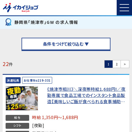
静岡県「焼津市」GW の求人情報
条件をつけて絞り込む ▼
22
件
1
2
>
派遣社員
お仕事No219-331
《焼津市相川》＼深夜帯時給1,688円!／夜
勤専属で食品工場でのインスタント食品製
造【美味しいご飯が食べられる食事補助
付】★年間休日130日★
時給 1,350円～1,688円
給与
[夜勤]
シフト