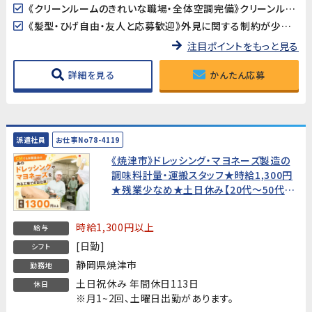
《クリーンルームのきれいな職場・全体空調完備》クリーンルーム（フル装備）での作業で清潔な環境が保たれています。全体空調完備で、季節を問わず快適に働けます。
《髪型・ひげ自由・友人と応募歓迎》外見に関する制約が少なく、自分らしく働ける職場です。友人・知人との同時応募も歓迎します。
注目ポイントをもっと見る
詳細を見る
かんたん応募
派遣社員
お仕事No78-4119
《焼津市》ドレッシング・マヨネーズ製造の
調味料計量・運搬スタッフ★時給1,300円
★残業少なめ★土日休み【20代～50代男
性活躍中！】
時給1,300円以上
給与
[日勤]
シフト
静岡県焼津市
勤務地
土日祝休み 年間休日113日
休日
※月1~2回、土曜日出勤があります。