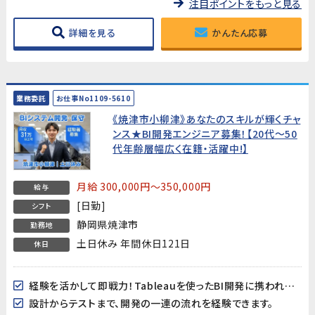
注目ポイントをもっと見る
詳細を見る
かんたん応募
業務委託
お仕事No1109-5610
《焼津市小柳津》あなたのスキルが輝くチャ
ンス★BI開発エンジニア募集！【20代～50
代年齢層幅広く在籍・活躍中!】
月給 300,000円～350,000円
給与
[日勤]
シフト
静岡県焼津市
勤務地
土日休み 年間休日121日
休日
経験を活かして即戦力！Tableauを使ったBI開発に携われます。
設計からテストまで、開発の一連の流れを経験できます。