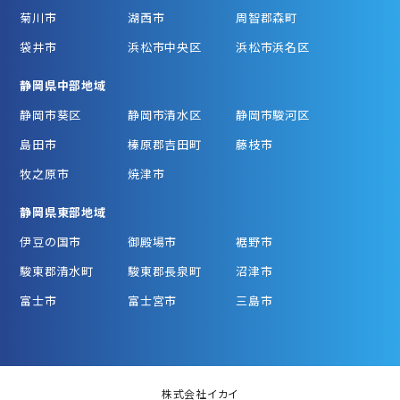
菊川市
湖西市
周智郡森町
袋井市
浜松市中央区
浜松市浜名区
静岡県中部地域
静岡市葵区
静岡市清水区
静岡市駿河区
島田市
榛原郡吉田町
藤枝市
牧之原市
焼津市
静岡県東部地域
伊豆の国市
御殿場市
裾野市
駿東郡清水町
駿東郡長泉町
沼津市
富士市
富士宮市
三島市
株式会社イカイ