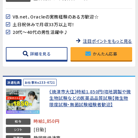
VB.net、Oracleの実務経験のある方歓迎☆
土日祝休みで月収33万以上可！
20代～40代の男性活躍中♪
注目ポイントをもっと見る
詳細を見る
かんたん応募
派遣社員
お仕事No233-4721
《焼津市大住》時給1,850円!培地調製や微
生物試験などの医薬品品質試験【微生物
限度試験・無菌試験経験者歓迎】
時給1,850円
給与
[日勤]
シフト
静岡県焼津市
勤務地