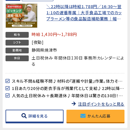
＼22時以降は時給1,788円／16:30～翌
1:10の遅番専属｜大手食品工場でのカッ
プラーメン等の食品製造補助業務｜幅広
い世代の男性活躍中｜カップ麺のお替り自
由！！！！
時給 1,430円～1,788円
給与
[夜勤]
シフト
静岡県焼津市
勤務地
土日祝休み 年間休日130日 事務所カレンダーによ
休日
る
スキル不問＆経験不問♪材料の『運搬や計量』作業。体力そこそこあればOK！
1日あたり20分の更衣手当が残業代として支給♪22時以降は深夜手当もついてオトクに稼げます☆
人気の土日祝休み＋長期連休♪年間休日は驚きの130日！メリハリつけて働けます
注目ポイントをもっと見る
詳細を見る
かんたん応募