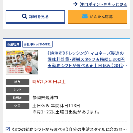
注目ポイントをもっと見る
詳細を見る
かんたん応募
派遣社員
お仕事No78-5891
《焼津市》ドレッシング・マヨネーズ製造の
調味料計量・運搬スタッフ★時給1,300円
★勤務シフトが選べる★土日休み【20代〜
50代男性活躍中！】
時給1,300円以上
給与
シフト
静岡県焼津市
勤務地
土日休み 年間休日113日
休日
※月1~2回、土曜日出勤があります。
《3つの勤務シフトから選べる》自分の生活スタイルに合わせてシフトを選択できます。昼から働きたい方・深夜割増でしっかり稼ぎたい方など、ライフスタイルに合わせた働き方が可能です。