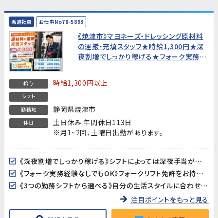
派遣社員
お仕事No78-5893
《焼津市》マヨネーズ・ドレッシング原材料
の運搬・充填スタッフ★時給1,300円★深
夜割増でしっかり稼げる★フォーク実務経
験なしでもOK【20代〜50代男性活躍中！】
時給1,300円以上
給与
シフト
静岡県焼津市
勤務地
土日休み 年間休日113日
休日
※月1~2回、土曜日出勤があります。
《深夜割増でしっかり稼げる》シフトによっては深夜手当が加算されます。月収248,300円以上も目指せます（所定21日・残業10h・深夜42h・シフト③の場合）。
《フォーク実務経験なしでもOK》フォークリフト免許をお持ちであれば、実務経験がなくても歓迎します。フォーク作業は全体の1割程度で、メインは運搬・充填・洗浄作業です。
《3つの勤務シフトから選べる》自分の生活スタイルに合わせてシフトを選択できます。
注目ポイントをもっと見る