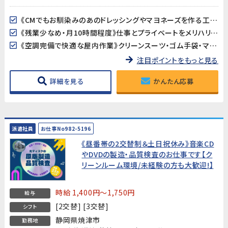
《CMでもお馴染みのあのドレッシングやマヨネーズを作る工場》身近な食品の製造に携われるやりがいのある仕事です。配合表に沿って計量するシンプルな作業で、未経験の方もすぐに覚えられます。
《残業少なめ・月10時間程度》仕事とプライベートをメリハリよく両立できる環境です。日勤固定・夜勤なしで生活リズムを整えやすく、長期的に安定して働けます。
《空調完備で快適な屋内作業》クリーンスーツ・ゴム手袋・マスク着用で衛生管理された清潔な環境での作業です。夏も冬も快適に働けます。
注目ポイントをもっと見る
詳細を見る
かんたん応募
派遣社員
お仕事No982-5196
《昼番帯の2交替制＆土日祝休み》音楽CD
やDVDの製造・品質検査のお仕事です【ク
リーンルーム環境/未経験の方も大歓迎!】
時給 1,400円～1,750円
給与
[2交替] [3交替]
シフト
静岡県焼津市
勤務地