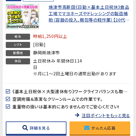
焼津市高新田《日勤×基本土日祝休》食品
工場でマヨネーズやドレッシングの製造補
助（容器の投入、梱包等の軽作業）【20代〰
50代女性多数活躍中!】
時給1,250円以上
給与
[日勤]
シフト
静岡県焼津市
勤務地
土日祝休み 年間休日114
休日
日
※月に1～2回土曜日の通常出勤があります
《基本土日祝休×大型連休有り》ワークライフバランスも取り易い♪
空調完備＆清潔なクリーンルームでの作業です。
重量物の扱いは基本的にありませんのでご安心ください!
注目ポイントをもっと見る
詳細を見る
かんたん応募