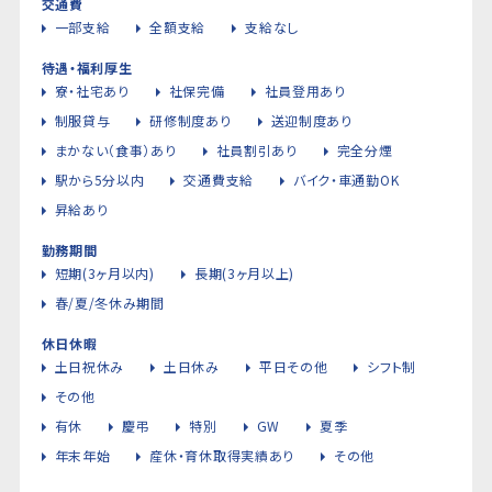
交通費
一部支給
全額支給
支給なし
待遇・福利厚生
寮・社宅あり
社保完備
社員登用あり
制服貸与
研修制度あり
送迎制度あり
まかない（食事）あり
社員割引あり
完全分煙
駅から5分以内
交通費支給
バイク・車通勤OK
昇給あり
勤務期間
短期(3ヶ月以内)
長期(3ヶ月以上)
春/夏/冬休み期間
休日休暇
土日祝休み
土日休み
平日その他
シフト制
その他
有休
慶弔
特別
GW
夏季
年末年始
産休・育休取得実績あり
その他