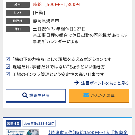
時給 1,500円～1,800円
給与
[日勤]
シフト
静岡県焼津市
勤務地
土日祝休み 年間休日127日
休日
※工事日程の都合で休日出勤の可能性があります
事務所カレンダーによる
「縁の下の力持ち」として現場を支えるポジションです
現場だけ、事務だけではない”ちょうどいい働き方”
工場のインフラ管理という安定性の高い仕事です
注目ポイントをもっと見る
詳細を見る
かんたん応募
派遣社員
お仕事No233-5267
【焼津市大住】時給1500円～！大手製薬企