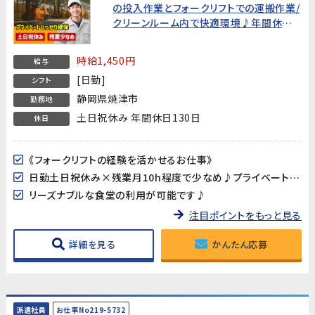
の投入作業とフォークリフトでの運搬作業/
クリーンルーム内で快適環境♪年間休日
130日★
時給1,450円
給与
[日勤]
シフト
静岡県焼津市
勤務地
土日祝休み 年間休日130日
休日
《フォークリフトの経験を活かせるお仕事》
日勤土日祝休み×残業月10h程度で少なめ♪プライベートの予定も立て易い!年間休日130日
リーズナブルな食堂の利用が可能です♪
注目ポイントをもっと見る
詳細を見る
かんたん応募
派遣社員
お仕事No219-5732