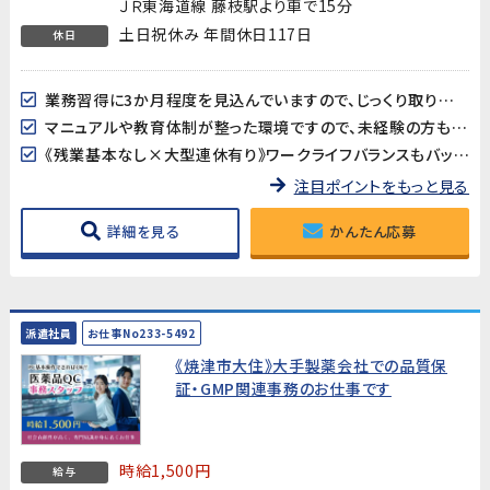
ＪＲ東海道線 藤枝駅より車で15分
土日祝休み 年間休日117日
休日
業務習得に3か月程度を見込んでいますので、じっくり取り組みたい、長期的な就業を考えていらっしゃる方歓迎!
マニュアルや教育体制が整った環境ですので、未経験の方もこの機会に是非チャレンジしてみてください!
《残業基本なし×大型連休有り》ワークライフバランスもバッチリ♪
注目ポイントをもっと見る
詳細を見る
かんたん応募
派遣社員
お仕事No233-5492
《焼津市大住》大手製薬会社での品質保
証・GMP関連事務のお仕事です
時給1,500円
給与