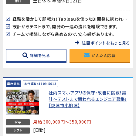
土日休み 年間休日121日
休日
経験を活かして即戦力！Tableauを使ったBI開発に携われます。
設計からテストまで、開発の一連の流れを経験できます。
チームで相談しながら進めるので、安心感があります。
注目ポイントをもっと見る
詳細を見る
かんたん応募
業務委託
お仕事No1109-5613
社内スマホアプリの保守・改善に挑戦！設
計～テストまで関われるエンジニア募集!
【焼津市小柳津】
月給 300,000円～350,000円
給与
[日勤]
シフト