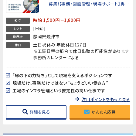
募集!【事務・図面管理・現場サポート】男性
活躍中!
時給 1,500円～1,800円
給与
[日勤]
シフト
静岡県焼津市
勤務地
土日祝休み 年間休日127日
休日
※工事日程の都合で休日出勤の可能性があります
事務所カレンダーによる
「縁の下の力持ち」として現場を支えるポジションです
現場だけ、事務だけではない”ちょうどいい働き方”
工場のインフラ管理という安定性の高い仕事です
注目ポイントをもっと見る
詳細を見る
かんたん応募