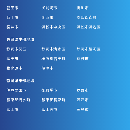
磐田市
御前崎市
掛川市
菊川市
湖西市
周智郡森町
袋井市
浜松市中央区
浜松市浜名区
静岡県中部地域
静岡市葵区
静岡市清水区
静岡市駿河区
島田市
榛原郡吉田町
藤枝市
牧之原市
焼津市
静岡県東部地域
伊豆の国市
御殿場市
裾野市
駿東郡清水町
駿東郡長泉町
沼津市
富士市
富士宮市
三島市