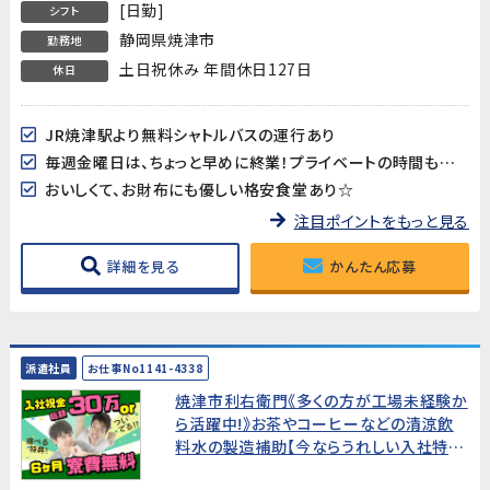
[日勤]
シフト
静岡県焼津市
勤務地
土日祝休み 年間休日127日
休日
JR焼津駅より無料シャトルバスの運行あり
毎週金曜日は、ちょっと早めに終業！プライベートの時間も大切にできるのが嬉しい♪
おいしくて、お財布にも優しい格安食堂あり☆
注目ポイントをもっと見る
詳細を見る
かんたん応募
派遣社員
お仕事No1141-4338
焼津市利右衛門《多くの方が工場未経験か
ら活躍中!》お茶やコーヒーなどの清涼飲
料水の製造補助【今ならうれしい入社特典
付!総額30万円or寮費6ヶ月間無料!】