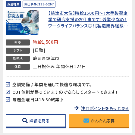
派遣社員
お仕事No233-5267
【焼津市大住】時給1500円～！大手製薬企
業で研究支援のお仕事です！残業少なめ！
ワークライフバランス◎！【製造業界経験の
ある方歓迎!】
時給1,500円
給与
[日勤]
シフト
静岡県焼津市
勤務地
土日祝休み 年間休日127日
休日
空調完備♪年間を通して快適な環境です。
OJT体制が整っていますので安心してスタートできます!
毎週金曜日は15:30終業♪
注目ポイントをもっと見る
詳細を見る
かんたん応募