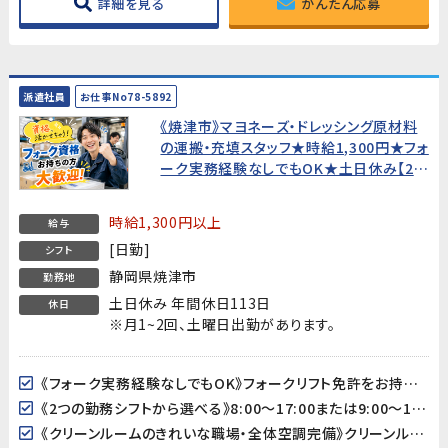
詳細を見る
かんたん応募
派遣社員
お仕事No78-5892
《焼津市》マヨネーズ・ドレッシング原材料
の運搬・充填スタッフ★時給1,300円★フォ
ーク実務経験なしでもOK★土日休み【20
代〜50代男性活躍中！】
時給1,300円以上
給与
[日勤]
シフト
静岡県焼津市
勤務地
土日休み 年間休日113日
休日
※月1~2回、土曜日出勤があります。
《フォーク実務経験なしでもOK》フォークリフト免許をお持ちであれば、実務経験がなくても歓迎します。フォーク作業は全体の1割程度で、メインは運搬・充填・洗浄作業です。
《2つの勤務シフトから選べる》8:00〜17:00または9:00〜18:00のどちらかを選択できます。自分の生活スタイルに合わせた働き方が可能です。
《クリーンルームのきれいな職場・全体空調完備》クリーンルーム（フル装備）での作業で清潔な環境が保たれています。全体空調完備で、季節を問わず快適に働けます。