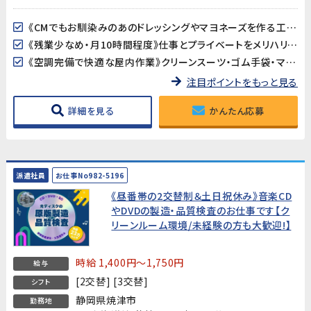
《CMでもお馴染みのあのドレッシングやマヨネーズを作る工場》身近な食品の製造に携われるやりがいのある仕事です。配合表に沿って計量するシンプルな作業で、未経験の方もすぐに覚えられます。
《残業少なめ・月10時間程度》仕事とプライベートをメリハリよく両立できる環境です。日勤固定・夜勤なしで生活リズムを整えやすく、長期的に安定して働けます。
《空調完備で快適な屋内作業》クリーンスーツ・ゴム手袋・マスク着用で衛生管理された清潔な環境での作業です。夏も冬も快適に働けます。
注目ポイントをもっと見る
詳細を見る
かんたん応募
派遣社員
お仕事No982-5196
《昼番帯の2交替制＆土日祝休み》音楽CD
やDVDの製造・品質検査のお仕事です【ク
リーンルーム環境/未経験の方も大歓迎!】
時給 1,400円～1,750円
給与
[2交替] [3交替]
シフト
静岡県焼津市
勤務地