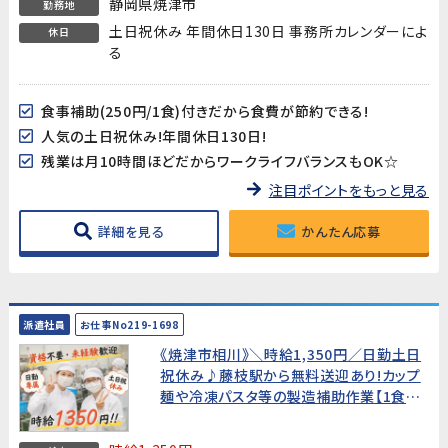
静岡県焼津市
勤務地
土日祝休み 年間休日130日 事務所カレンダーによ
休日
る
食事補助(250円/1食)付きだから食費が節約できる!
人気の土日祝休み!年間休日130日!
残業は月10時間ほどだからワークライフバランスもOK☆
注目ポイントをもっと見る
詳細を見る
かんたん応募
派遣社員
お仕事No219-1698
《焼津市相川》＼時給1,350円／日勤土日
祝休み♪藤枝駅から無料送迎あり!カップ
麺や冷凍パスタ等の製造補助作業【1食
250円の食事補助付】