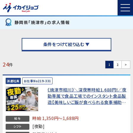
静岡県「焼津市」の求人情報
条件をつけて絞り込む ▼
24
件
1
2
>
派遣社員
お仕事No219-331
《焼津市相川》＼深夜帯時給1,688円!／夜
勤専属で食品工場でのインスタント食品製
造【美味しいご飯が食べられる食事補助
付】★年間休日130日★
時給 1,350円～1,688円
給与
[夜勤]
シフト