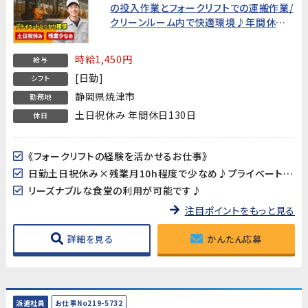
の投入作業とフォークリフトでの運搬作業/
クリーンルーム内で快適環境♪年間休日
130日★
時給1,450円
給与
[日勤]
シフト
静岡県焼津市
勤務地
土日祝休み 年間休日130日
休日
《フォークリフトの経験を活かせるお仕事》
日勤土日祝休み×残業月10h程度で少なめ♪プライベートの予定も立て易い!年間休日130日
リーズナブルな食堂の利用が可能です♪
注目ポイントをもっと見る
詳細を見る
かんたん応募
派遣社員
お仕事No219-5732