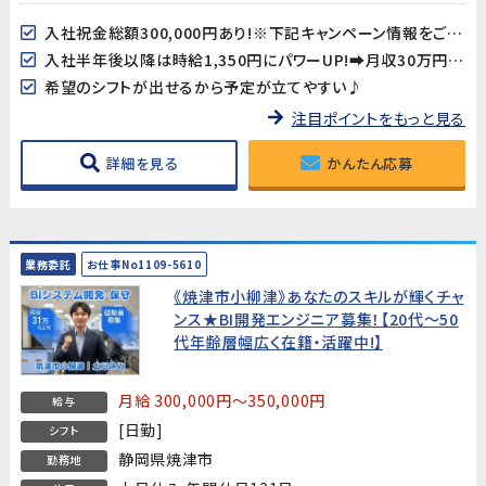
入社祝金総額300,000円あり!※下記キャンペーン情報をご確認ください。
入社半年後以降は時給1,350円にパワーUP!➡月収30万円以上も可!
希望のシフトが出せるから予定が立てやすい♪
注目ポイントをもっと見る
詳細を見る
かんたん応募
業務委託
お仕事No1109-5610
《焼津市小柳津》あなたのスキルが輝くチャ
ンス★BI開発エンジニア募集！【20代～50
代年齢層幅広く在籍・活躍中!】
月給 300,000円～350,000円
給与
[日勤]
シフト
静岡県焼津市
勤務地