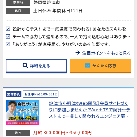
静岡県焼津市
勤務地
土日休み 年間休日121日
休日
設計からテストまで一気通貫で関われる！あなたのスキルをフルに活かせます。
チームで協力して進めるので、一人で抱え込む心配はありません。
「ありがとう」が直接届く、やりがいのある仕事です。
注目ポイントをもっと見る
詳細を見る
かんたん応募
業務委託
お仕事No1109-5612
焼津市小柳津《Web開発》会員サイトづく
りに参加しませんか？Vue＋TSで設計～テ
ストまで一貫して関われるエンジニア募
集!
月給 300,000円～350,000円
給与