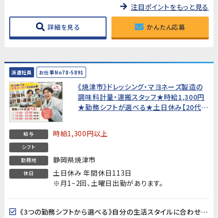
注目ポイントをもっと見る
詳細を見る
かんたん応募
派遣社員
お仕事No78-5891
《焼津市》ドレッシング・マヨネーズ製造の
調味料計量・運搬スタッフ★時給1,300円
★勤務シフトが選べる★土日休み【20代〜
50代男性活躍中！】
時給1,300円以上
給与
シフト
静岡県焼津市
勤務地
土日休み 年間休日113日
休日
※月1~2回、土曜日出勤があります。
《3つの勤務シフトから選べる》自分の生活スタイルに合わせてシフトを選択できます。昼から働きたい方・深夜割増でしっかり稼ぎたい方など、ライフスタイルに合わせた働き方が可能です。