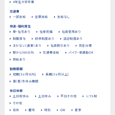
4年生大学卒業
交通費
一部支給
全額支給
支給なし
待遇・福利厚生
寮・社宅あり
社保完備
社員登用あり
制服貸与
研修制度あり
送迎制度あり
まかない（食事）あり
社員割引あり
完全分煙
駅から5分以内
交通費支給
バイク・車通勤OK
昇給あり
勤務期間
短期(3ヶ月以内)
長期(3ヶ月以上)
春/夏/冬休み期間
休日休暇
土日祝休み
土日休み
平日その他
シフト制
その他
有休
慶弔
特別
GW
夏季