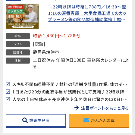
＼22時以降は時給1,788円／16:30～翌
1:10の遅番専属｜大手食品工場でのカッ
プラーメン等の食品製造補助業務｜幅広
い世代の男性活躍中｜カップ麺のお替り自
由！！！！
時給 1,430円～1,788円
給与
[夜勤]
シフト
静岡県焼津市
勤務地
土日祝休み 年間休日130日 事務所カレンダーによ
休日
る
スキル不問＆経験不問♪材料の『運搬や計量』作業。体力そこそこあればOK！
1日あたり20分の更衣手当が残業代として支給♪22時以降は深夜手当もついてオトクに稼げます☆
人気の土日祝休み＋長期連休♪年間休日は驚きの130日！メリハリつけて働けます
注目ポイントをもっと見る
詳細を見る
かんたん応募