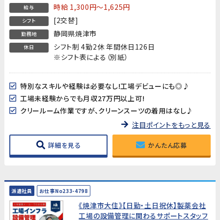
時給 1,300円～1,625円
給与
[2交替]
シフト
静岡県焼津市
勤務地
シフト制 4勤2休 年間休日126日
休日
※シフト表による（別紙）
特別なスキルや経験は必要なし!工場デビューにも◎♪
工場未経験からでも月収27万円以上可!
クリールーム作業ですが、クリーンスーツの着用はなし♪
注目ポイントをもっと見る
詳細を見る
かんたん応募
派遣社員
お仕事No233-4798
《焼津市大住》【日勤・土日祝休】製薬会社
工場の設備管理に関わるサポートスタッフ