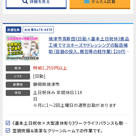
詳細を見る
かんたん応募
派遣社員
お仕事No78-4470
焼津市高新田《日勤×基本土日祝休》食品
工場でマヨネーズやドレッシングの製造補
助（容器の投入、梱包等の軽作業）【20代〰
50代女性多数活躍中!】
時給1,250円以上
給与
[日勤]
シフト
静岡県焼津市
勤務地
土日祝休み 年間休日114
休日
日
※月に1～2回土曜日の通常出勤があります
《基本土日祝休×大型連休有り》ワークライフバランスも取り易い♪
空調完備＆清潔なクリーンルームでの作業です。