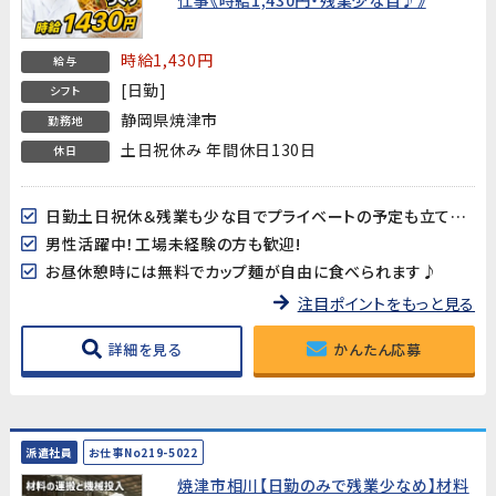
時給1,430円
給与
[日勤]
シフト
静岡県焼津市
勤務地
土日祝休み 年間休日130日
休日
日勤土日祝休＆残業も少な目でプライベートの予定も立てやすい♪年間休日130日!
男性活躍中！工場未経験の方も歓迎!
お昼休憩時には無料でカップ麺が自由に食べられます♪
注目ポイントをもっと見る
詳細を見る
かんたん応募
派遣社員
お仕事No219-5022
焼津市相川【日勤のみで残業少なめ】材料