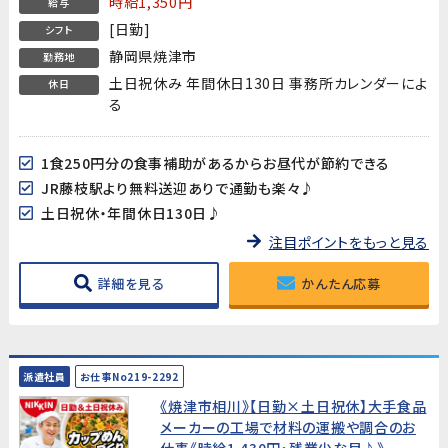
時給1,350円
給与
[日勤]
シフト
静岡県焼津市
勤務地
土日祝休み 年間休日130日 事務所カレンダーによ
休日
る
1食250円分の食事補助があるからお昼代が節約できる
JR藤枝駅より無料送迎ありで通勤も楽々♪
土日祝休・年間休日130日♪
注目ポイントをもっと見る
詳細を見る
かんたん応募
派遣社員
お仕事No219-2292
《焼津市相川》【日勤×土日祝休】大手食品
メーカーの工場で材料の運搬や調合のお
仕事《時給1,430円・残業少な目♪》