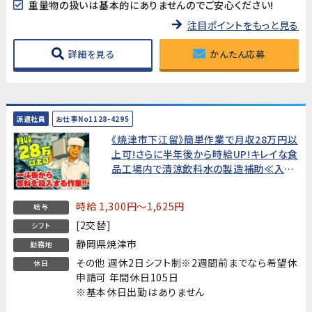
重量物の扱いは基本的にありませんのでご安心ください!
注目ポイントをもっと見る
詳細を見る
かんたん応募
派遣社員
お仕事No1128-4295
《焼津市下江留》簡単作業で月収28万円以
上可!さらに半年後から時給UP!キレイな食
品工場内で清涼飲料水の製造補助≪入社
祝金総額30万円付≫
時給 1,300円～1,625円
給与
[2交替]
シフト
静岡県焼津市
勤務地
その他 週休2日シフト制※2週間前までなら希望休
休日
申請可 年間休日105日
※基本休日出勤はありません