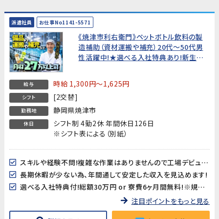
派遣社員
お仕事No1141-5571
《焼津市利右衛門》ペットボトル飲料の製
造補助（資材運搬や補充）20代～50代男
性活躍中!★選べる入社特典あり!新生活
を応援します★
時給 1,300円～1,625円
給与
[2交替]
シフト
静岡県焼津市
勤務地
シフト制 4勤2休 年間休日126日
休日
※シフト表による（別紙）
スキルや経験不問!複雑な作業はありませんので工場デビューにもピッタリ♪
長期休暇が少ない為、年間通して安定した収入を見込めます!
選べる入社特典付!総額30万円 or 寮費6ヶ月間無料!※規定あり
注目ポイントをもっと見る