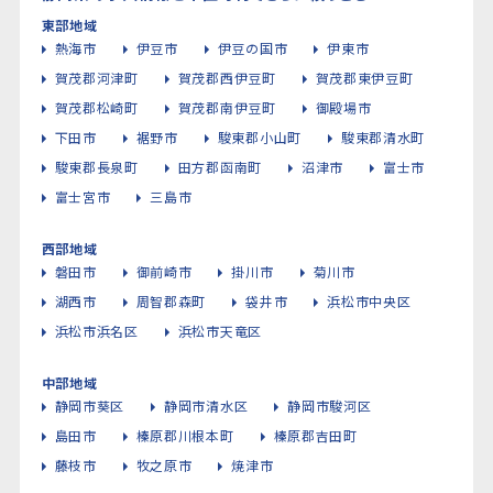
東部地域
熱海市
伊豆市
伊豆の国市
伊東市
賀茂郡河津町
賀茂郡西伊豆町
賀茂郡東伊豆町
賀茂郡松崎町
賀茂郡南伊豆町
御殿場市
下田市
裾野市
駿東郡小山町
駿東郡清水町
駿東郡長泉町
田方郡函南町
沼津市
富士市
富士宮市
三島市
西部地域
磐田市
御前崎市
掛川市
菊川市
湖西市
周智郡森町
袋井市
浜松市中央区
浜松市浜名区
浜松市天竜区
中部地域
静岡市葵区
静岡市清水区
静岡市駿河区
島田市
榛原郡川根本町
榛原郡吉田町
藤枝市
牧之原市
焼津市