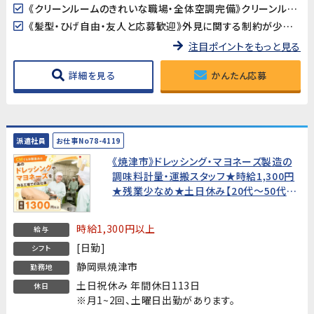
《クリーンルームのきれいな職場・全体空調完備》クリーンルーム（フル装備）での作業で清潔な環境が保たれています。全体空調完備で、季節を問わず快適に働けます。
《髪型・ひげ自由・友人と応募歓迎》外見に関する制約が少なく、自分らしく働ける職場です。友人・知人との同時応募も歓迎します。
注目ポイントをもっと見る
詳細を見る
かんたん応募
派遣社員
お仕事No78-4119
《焼津市》ドレッシング・マヨネーズ製造の
調味料計量・運搬スタッフ★時給1,300円
★残業少なめ★土日休み【20代～50代男
性活躍中！】
時給1,300円以上
給与
[日勤]
シフト
静岡県焼津市
勤務地
土日祝休み 年間休日113日
休日
※月1~2回、土曜日出勤があります。