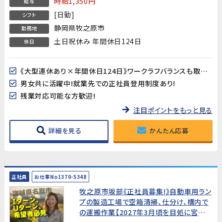
時給1,350円
給与
[日勤]
シフト
静岡県牧之原市
勤務地
土日祝休み 年間休日124日
休日
《大型連休あり×年間休日124日》ワークラフバランスも取り易い♪
男女共に活躍中!就業先での正社員登用制度あり!
残業対応可能な方歓迎!
注目ポイントをもっと見る
詳細を見る
かんたん応募
正社員
お仕事No1370-5348
牧之原市坂部《正社員募集!》自動車用ラン
プの製造工場で空箱清掃、仕分け、構内で
の運搬作業【2027年3月頃を目処に宮城