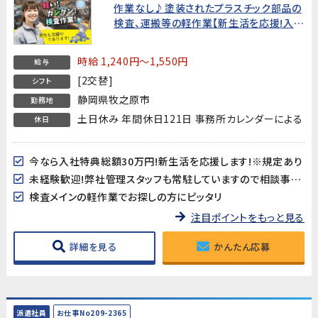
作業なし♪塗装されたプラスチック部品の
検査、運搬等の軽作業【新生活を応援!入社
特典総額30万円あり】
時給 1,240円～1,550円
給与
[2交替]
シフト
静岡県牧之原市
勤務地
土日休み 年間休日121日 事務所カレンダーによる
休日
今なら入社特典総額30万円!新生活を応援します!※規定あり
未経験歓迎!弊社管理スタッフも常駐していますので相談事もし易い環境です
検査メインの軽作業でお探しの方にピッタリ
注目ポイントをもっと見る
詳細を見る
かんたん応募
派遣社員
お仕事No209-2365