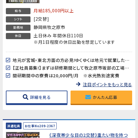
県名取市愛島台の工場へ転属になる予定
があります】
月給185,000円以上
給与
[2交替]
シフト
静岡県牧之原市
勤務地
土日休み 年間休日110日
休日
※月1日程度の休日出勤を想定しています
地元が宮城・東北方面の方必見!ゆくゆくは地元で就業したい方にオススメ!
【正社員募集!】まずは研修期間として牧之原市坂部の工場での勤務となり、2007年3月頃を目処に宮城県名取市愛島台の新設工場へ転属になることを前提としています。※工場建設の進捗などにより、転属時期は前後する可能性があります。
間研期間中の寮費は20,000円/月 ※水光熱別途実費
注目ポイントをもっと見る
詳細を見る
かんたん応募
派遣社員
お仕事No209-2367
《深夜帯少な目の2交替》重たい物を持つ