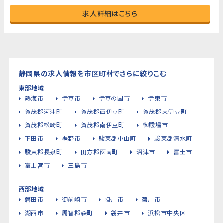
求人詳細はこちら
静岡県の求人情報を市区町村でさらに絞りこむ
東部地域
熱海市
伊豆市
伊豆の国市
伊東市
賀茂郡河津町
賀茂郡西伊豆町
賀茂郡東伊豆町
賀茂郡松崎町
賀茂郡南伊豆町
御殿場市
下田市
裾野市
駿東郡小山町
駿東郡清水町
駿東郡長泉町
田方郡函南町
沼津市
富士市
富士宮市
三島市
西部地域
磐田市
御前崎市
掛川市
菊川市
湖西市
周智郡森町
袋井市
浜松市中央区