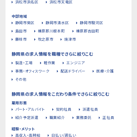
浜松市浜名区
浜松市天竜区
中部地域
静岡市葵区
静岡市清水区
静岡市駿河区
島田市
榛原郡川根本町
榛原郡吉田町
藤枝市
牧之原市
焼津市
静岡県の求人情報を職種でさらに絞りこむ
製造・工場
軽作業
エンジニア
事務・オフィスワーク
配送ドライバー
医療・介護
その他
静岡県の求人情報をこだわり条件でさらに絞りこむ
雇用形態
パート・アルバイト
契約社員
派遣社員
紹介予定派遣
職業紹介
業務委託
正社員
経験・メリット
高収入・高時給
日払い/週払い