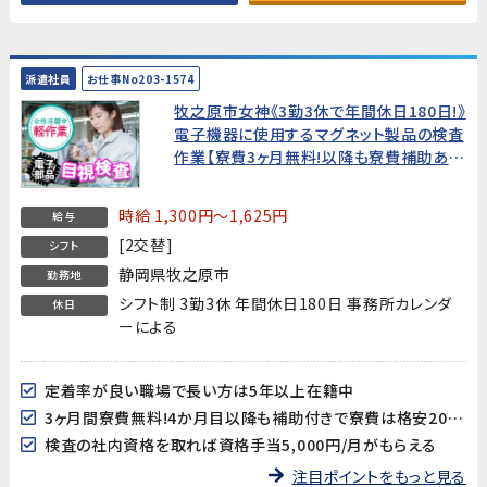
派遣社員
お仕事No203-1574
牧之原市女神《3勤3休で年間休日180日!》
電子機器に使用するマグネット製品の検査
作業【寮費3ヶ月無料!以降も寮費補助あ
り】
時給 1,300円～1,625円
給与
[2交替]
シフト
静岡県牧之原市
勤務地
シフト制 3勤3休 年間休日180日 事務所カレンダ
休日
ーによる
定着率が良い職場で長い方は5年以上在籍中
3ヶ月間寮費無料!4か月目以降も補助付きで寮費は格安20,000円♪
検査の社内資格を取れば資格手当5,000円/月がもらえる
注目ポイントをもっと見る