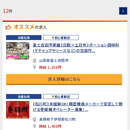
12
件
1
オススメ
の求人
派遣社員
初心者歓迎
富士吉田市新屋《日勤×土日休》ポーション調味料
(ケチャップやソースなど)の包装作...
山梨県富士吉田市
時給 1,250円
求人詳細はこちら
派遣社員
初心者歓迎
《松川町》未経験OK！精密機器メーカーで安定して稼
げる巻線機オペレーター募集！...
長野県下伊那郡松川町
時給 1,450円