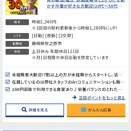
かす作業が好きな方歓迎!20代～50代男
性活躍中!】★新生活を応援!入社特典あり
★
時給1,240円
給与
※1回目の契約更新後から時給1,280円にＵP!
[日勤] [夜勤] [2交替]
シフト
静岡県牧之原市
勤務地
土日休み 年間休日121日
休日
※月1日程度の休日出勤を想定しています
未経験者大歓迎!7割以上の方が未経験からスタートし、活躍されています!弊社管理者が常駐していますので、相談事などもし易い環境です
在籍しているのは弊社スタッフのみ!コミュニケーションも取り易く、初心者の方にもしっかりフォローが付きます!
200円前後で利用できる食堂あり♪栄養バランスのとれたメニューが揃っています!
注目ポイントをもっと見る
詳細を見る
かんたん応募