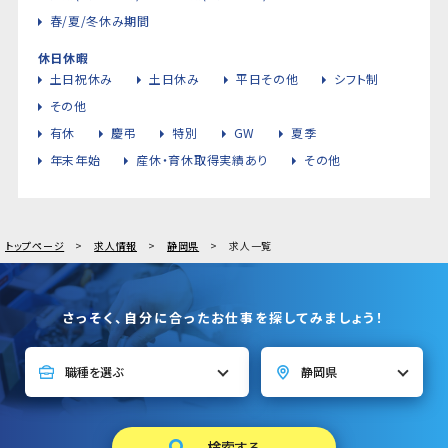
春/夏/冬休み期間
休日休暇
土日祝休み
土日休み
平日その他
シフト制
その他
有休
慶弔
特別
GW
夏季
年末年始
産休・育休取得実績あり
その他
トップページ
求人情報
静岡県
求人一覧
さっそく、自分に合ったお仕事を探してみましょう！