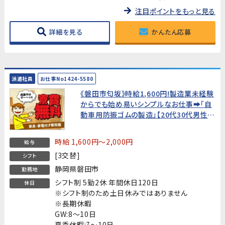
注目ポイントをもっと見る
詳細を見る
かんたん応募
派遣社員
お仕事No1424-5580
《磐田市匂坂》時給1,600円!製造業未経験
からでも始め易いシンプルなお仕事➡「自
動車用防振ゴムの製造」【20代30代男性活
躍中!髪型自由♪】★新生活を応援!寮費無
料!★
時給 1,600円～2,000円
給与
[3交替]
シフト
静岡県磐田市
勤務地
シフト制 5勤2休 年間休日120日
休日
※シフト制のため土日休みではありません
※長期休暇
GW:8～10日
夏季休暇:7～10日