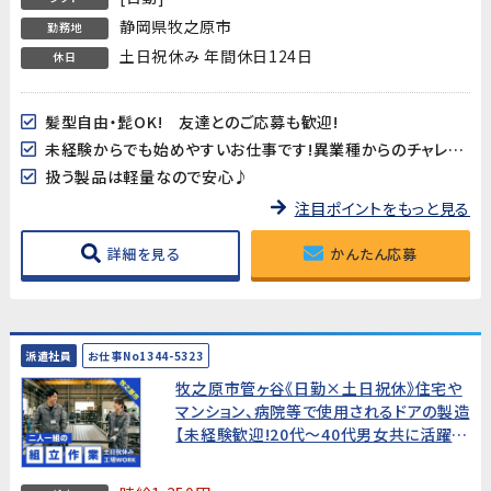
静岡県牧之原市
勤務地
土日祝休み 年間休日124日
休日
髪型自由・髭OK! 友達とのご応募も歓迎!
未経験からでも始めやすいお仕事です!異業種からのチャレンジもお待ちしております!
扱う製品は軽量なので安心♪
注目ポイントをもっと見る
詳細を見る
かんたん応募
派遣社員
お仕事No1344-5323
牧之原市管ヶ谷《日勤×土日祝休》住宅や
マンション、病院等で使用されるドアの製造
【未経験歓迎!20代～40代男女共に活躍
中!】残業多めでしっかり稼げる!