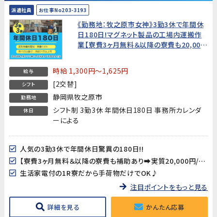
派遣社員
お仕事No203-3193
《勤務地：牧之原市女神》3勤3休で年間休
日180日!マグネット製品の工場内運搬作
業【寮費3ヶ月無料＆以降の寮費も20,000
円/月!】
時給 1,300円～1,625円
給与
[2交替]
シフト
静岡県牧之原市
勤務地
シフト制 3勤3休 年間休日180日 事務所カレンダ
休日
ーによる
人気の3勤3休で年間休日驚異の180日!!
【寮費3ヶ月無料＆以降の寮費も補助あり➡実質20,000円/月!】
生活家電付の1R寮だから手荷物だけでOK♪
注目ポイントをもっと見る
詳細を見る
かんたん応募