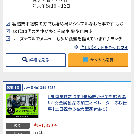
年末年始:10～12日
製造業未経験の方でも始め易いシンプルなお仕事です!もちろん先輩スタッフが丁寧に指導しますので安心してスタートできます!
20代30代の男性が多く活躍中!髪型自由♪
リーズナブルでメニューも多い食堂を備えています♪ランチも楽しみのひとつ!
注目ポイントをもっと見る
詳細を見る
かんたん応募
派遣社員
お仕事No1344-5258
【静岡県牧之原市】未経験からでも始め易
い！☆金属製品の加工オペレーターのお仕
事【土日祝休み＆大型連休あり】
時給1,350円
給与
[日勤]
シフト