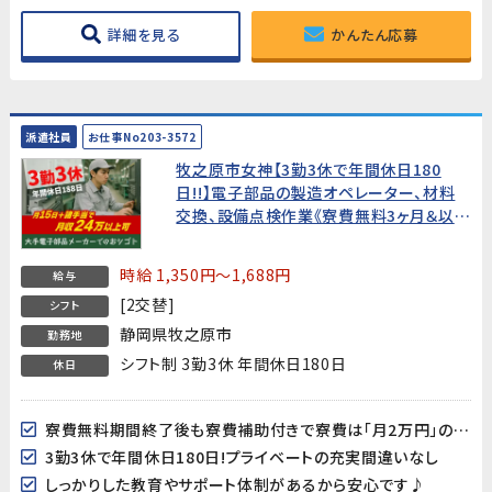
詳細を見る
かんたん応募
派遣社員
お仕事No203-3572
牧之原市女神【3勤3休で年間休日180
日!!】電子部品の製造オペレーター、材料
交換、設備点検作業《寮費無料3ヶ月＆以降
も寮費20,000円/月》
時給 1,350円～1,688円
給与
[2交替]
シフト
静岡県牧之原市
勤務地
シフト制 3勤3休 年間休日180日
休日
寮費無料期間終了後も寮費補助付きで寮費は「月2万円」の格安♪
3勤3休で年間休日180日!プライベートの充実間違いなし
しっかりした教育やサポート体制があるから安心です♪