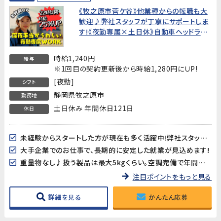
《牧之原市菅ケ谷》他業種からの転職も大
歓迎♪弊社スタッフが丁寧にサポートしま
す!《夜勤専属×土日休》自動車ヘッドライ
ト工場での組立、検査★新生活を応援!選
べる入社特典あり★
時給1,240円
給与
※1回目の契約更新後から時給1,280円にＵP!
[夜勤]
シフト
静岡県牧之原市
勤務地
土日休み 年間休日121日
休日
未経験からスタートした方が現在も多く活躍中!弊社スタッフがイチからサポートしていきます!
大手企業でのお仕事で、長期的に安定した就業が見込めます!
重量物なし♪扱う製品は最大5kgくらい。空調完備で年間通して快適な作業環境です。
注目ポイントをもっと見る
詳細を見る
かんたん応募