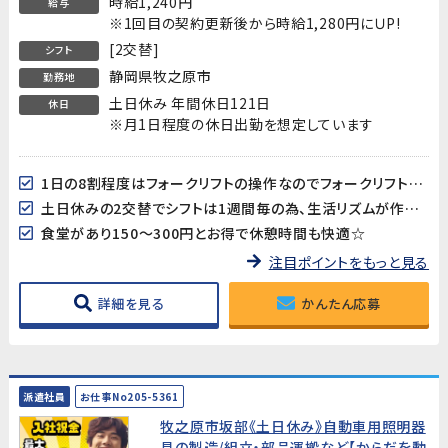
時給1,240円
給与
※1回目の契約更新後から時給1,280円にＵP!
[2交替]
シフト
静岡県牧之原市
勤務地
土日休み 年間休日121日
休日
※月1日程度の休日出勤を想定しています
1日の8割程度はフォークリフトの操作なのでフォークリフト作業が好きな方にはおすすめ！
土日休みの2交替でシフトは1週間毎の為、生活リズムが作りやすい♪
食堂があり150～300円とお得で休憩時間も快適☆
注目ポイントをもっと見る
詳細を見る
かんたん応募
派遣社員
お仕事No205-5361
牧之原市坂部《土日休み》自動車用照明器
具の製造/組立・部品運搬など【からだを動