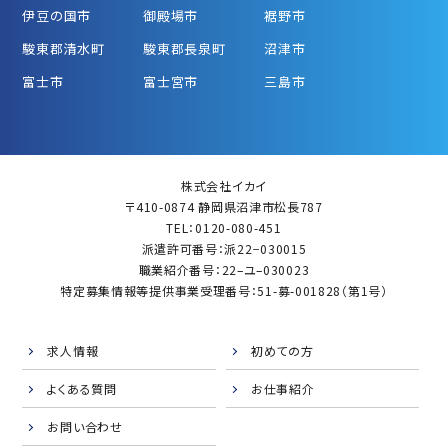
伊豆の国市
御殿場市
裾野市
駿東郡清水町
駿東郡長泉町
沼津市
富士市
富士宮市
三島市
株式会社イカイ
〒410-0874 静岡県沼津市松長787
TEL：0120-080-451
派遣許可番号：派22−030015
職業紹介番号：22–ユ–030023
特定募集情報等提供事業受理番号：51-募-001828（第1号）
求人情報
初めての方
よくある質問
お仕事紹介
お問い合わせ