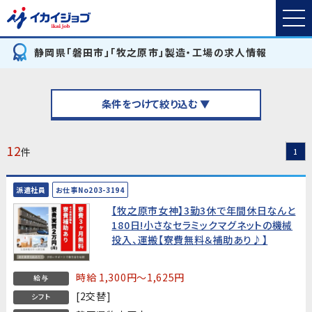
静岡県「磐田市」「牧之原市」製造・工場の求人情報
条件をつけて絞り込む ▼
12
件
1
派遣社員
お仕事No203-3194
【牧之原市女神】3勤3休で年間休日なんと
180日!小さなセラミックマグネットの機械
投入、運搬【寮費無料＆補助あり♪】
時給 1,300円～1,625円
給与
[2交替]
シフト