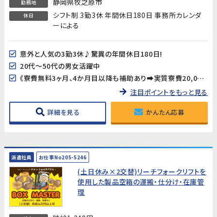
静岡県牧之原市
勤務地
シフト制 3勤3休 年間休日180日 事務所カレンダ
休日
ーによる
意外と人気の3勤3休♪驚異の年間休日180日!
20代～50代の男女活躍中
《寮費無料3ヶ月、4か月目以降も補助あり➡実質寮費20,000円/月》
注目ポイントをもっと見る
詳細を見る
かんたん応募
派遣社員
お仕事No205-5246
(土日休み×2交替)リーチフォークリフトを
使用した製品空箱の運搬・仕分け・在庫管
理