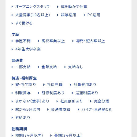
オープニングスタッフ
体を動かす仕事
大量募集(10名以上)
語学活用
PC活用
すぐ働ける
学歴
学歴不問
高校卒業以上
専門・短大卒以上
4年生大学卒業
交通費
一部支給
全額支給
支給なし
待遇・福利厚生
寮・社宅あり
社保完備
社員登用あり
制服貸与
研修制度あり
送迎制度あり
まかない（食事）あり
社員割引あり
完全分煙
駅から5分以内
交通費支給
バイク・車通勤OK
昇給あり
勤務期間
短期(3ヶ月以内)
長期(3ヶ月以上)