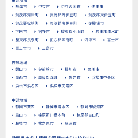
熱海市
伊豆市
伊豆の国市
伊東市
賀茂郡河津町
賀茂郡西伊豆町
賀茂郡東伊豆町
賀茂郡松崎町
賀茂郡南伊豆町
御殿場市
下田市
裾野市
駿東郡小山町
駿東郡清水町
駿東郡長泉町
田方郡函南町
沼津市
富士市
富士宮市
三島市
西部地域
磐田市
御前崎市
掛川市
菊川市
湖西市
周智郡森町
袋井市
浜松市中央区
浜松市浜名区
浜松市天竜区
中部地域
静岡市葵区
静岡市清水区
静岡市駿河区
島田市
榛原郡川根本町
榛原郡吉田町
藤枝市
牧之原市
焼津市
静岡県の求人情報を職種でさらに絞りこむ