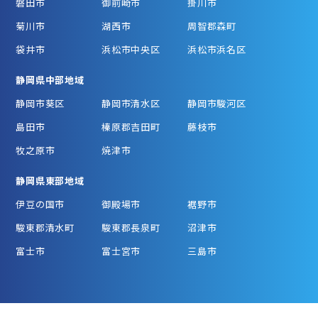
磐田市
御前崎市
掛川市
菊川市
湖西市
周智郡森町
袋井市
浜松市中央区
浜松市浜名区
静岡県中部地域
静岡市葵区
静岡市清水区
静岡市駿河区
島田市
榛原郡吉田町
藤枝市
牧之原市
焼津市
静岡県東部地域
伊豆の国市
御殿場市
裾野市
駿東郡清水町
駿東郡長泉町
沼津市
富士市
富士宮市
三島市