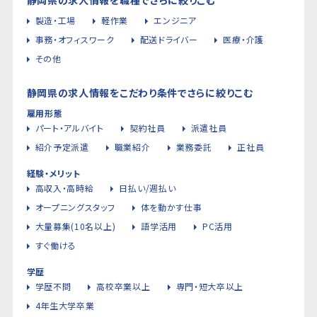
製造・工場
軽作業
エンジニア
事務・オフィスワーク
配送ドライバー
医療・介護
その他
静岡県の求人情報をこだわり条件でさらに絞りこむ
雇用形態
パート・アルバイト
契約社員
派遣社員
紹介予定派遣
職業紹介
業務委託
正社員
経験・メリット
高収入・高時給
日払い/週払い
オープニングスタッフ
体を動かす仕事
大量募集(10名以上)
語学活用
PC活用
すぐ働ける
学歴
学歴不問
高校卒業以上
専門・短大卒以上
4年生大学卒業