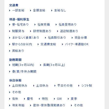
交通費
一部支給
全額支給
支給なし
待遇・福利厚生
寮・社宅あり
社保完備
社員登用あり
制服貸与
研修制度あり
送迎制度あり
まかない（食事）あり
社員割引あり
完全分煙
駅から5分以内
交通費支給
バイク・車通勤OK
昇給あり
勤務期間
短期(3ヶ月以内)
長期(3ヶ月以上)
春/夏/冬休み期間
休日休暇
土日祝休み
土日休み
平日その他
シフト制
その他
有休
慶弔
特別
GW
夏季
年末年始
産休・育休取得実績あり
その他