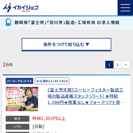
静岡県「富士市」「掛川市」製造・工場有休 の求人情報
条件をつけて絞り込む ▼
26
件
1
2
>
パート・アルバイト
お仕事No1145-5914
《富士市天間》コーヒーフィルター製造工
場の製品運搬スタッフ（パート）★時給
1,300円★残業なし★フォークリフト資格
必須・60代活躍中！
時給1,300円以上
給与
[日勤]
シフト