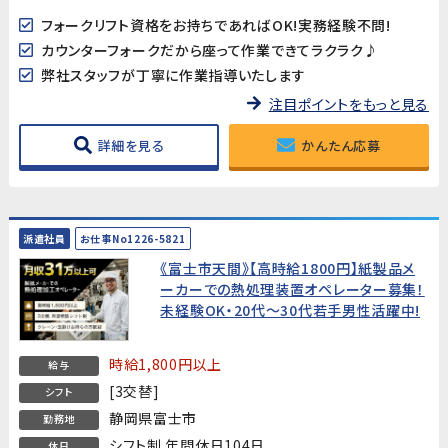
フォークリフト資格をお持ちであればOK!実務経験不問!
カウンターフォークだから座って作業できてラクラク♪
弊社スタッフが丁寧に作業指導いたします
注目ポイントをもっと見る
詳細を見る
かんたん応募
派遣社員
お仕事No1226-5821
《富士市天間》【高時給1800円】紙製品メ
ーカーでの熱処理装置オペレーター募集！
未経験OK・20代～30代若手男性活躍中!
時給1,800円以上
給与
[3交替]
シフト
静岡県富士市
勤務地
シフト制 年間休日104日
休日