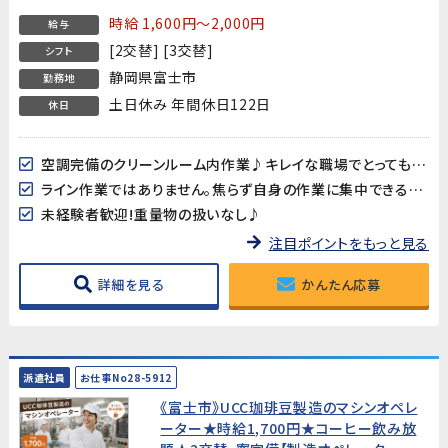
★
時給 1,600円～2,000円
給与
[2交替] [3交替]
シフト
静岡県富士市
勤務地
土日休み 年間休日122日
休日
空調完備のクリーンルーム内作業♪キレイな職場でとっても快適♪
ライン作業ではありません。焦らず自身の作業に集中できる環境です。
未経験者歓迎!重量物の扱いなし♪
注目ポイントをもっと見る
詳細を見る
かんたん応募
派遣社員
お仕事No28-5912
《富士市》UCC珈琲豆製造のマシンオペレ
ーター★時給1,700円★コーヒー飲み放