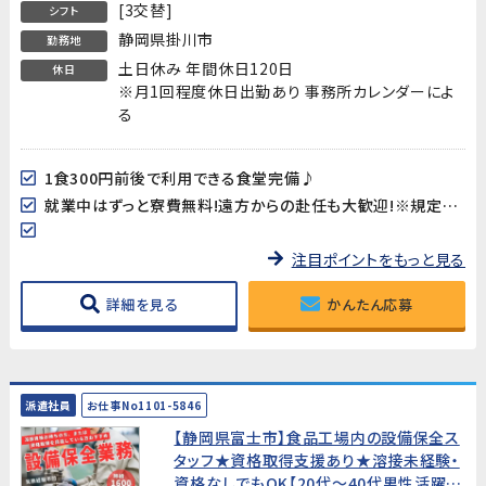
[3交替]
シフト
静岡県掛川市
勤務地
土日休み 年間休日120日
休日
※月1回程度休日出勤あり 事務所カレンダーによ
る
1食300円前後で利用できる食堂完備♪
就業中はずっと寮費無料!遠方からの赴任も大歓迎!※規定あり
注目ポイントをもっと見る
詳細を見る
かんたん応募
派遣社員
お仕事No1101-5846
【静岡県富士市】食品工場内の設備保全ス
タッフ★資格取得支援あり★溶接未経験・
資格なしでもOK【20代～40代男性活躍