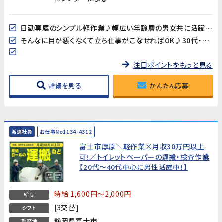
日勤専属のシンプル軽作業♪幅広い年齢層の男女共に活躍中!
そんなに目が悪くなくて立ち仕事がこなせればOK♪30代・40代スタッフ多数在籍中‼
注目ポイントをもっと見る
詳細を見る
かんたん応募
派遣社員
お仕事No1134-4312
富士市厚原＼軽作業×月収30万円以上
可!／トイレットペーパーの運搬・検査作業
【20代～40代中心に男性活躍中！】
時給 1,600円～2,000円
給与
[3交替]
シフト
静岡県富士市
勤務地