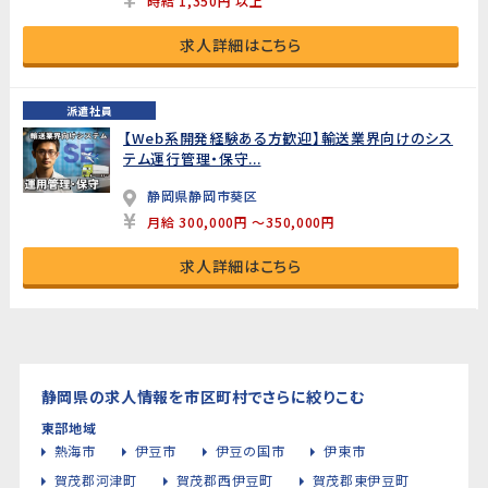
時給 1,350円 以上
求人詳細はこちら
派遣社員
【Web系開発経験ある方歓迎】輸送業界向けのシス
テム運行管理・保守...
静岡県静岡市葵区
月給 300,000円 ～350,000円
求人詳細はこちら
静岡県の求人情報を市区町村でさらに絞りこむ
東部地域
熱海市
伊豆市
伊豆の国市
伊東市
賀茂郡河津町
賀茂郡西伊豆町
賀茂郡東伊豆町