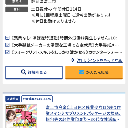
静岡県富士市
勤務地
土日祝休み 年間休日114日
休日
※月に1回程度土曜日に通常出勤があります
※休日出勤はありません
《残業なし・ほぼ定時退勤》時間外労働は発生しません。10:00〜16:00のパート勤務でメリハリよく働けます。家庭やプライベートとの両立がしやすい環境です。
《大手製紙メーカーの清潔な工場で安定就業》大手製紙メーカーの工場でのお仕事です。全体空調完備のきれいな環境で、長期的に安定して働けます。
《フォークリフトスキルをしっかり活かせる》カウンターフォークリフトを使った製品運搬がメインの業務です。取り扱う製品は最大10kg程度で、体への負担も少なめです。
注目ポイントをもっと見る
詳細を見る
かんたん応募
派遣社員
お仕事No930-3326
富士市今泉《土日休×残業少な目》座り作
業メイン♪サプリメントパッケージの検品、
梱包等の軽作業【20代～30代女性活躍中!
月収29万円以上可能】★入社祝金15万円