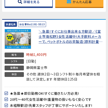
詳細を見る
かんたん応募
派遣社員
お仕事No1101-5513
＼急募！すぐにお仕事出来る方歓迎／《富
士市南松野》女性活躍中!大手飲料メーカ
ーで、ペットボトルのお茶製造（原料計量、
小分け作業）【未経験からでも始め易いお
仕事です!】
時給1,400円
給与
[日勤]
シフト
静岡県富士市
勤務地
その他 週休2日～3日シフト制※毎月希望休を相
休日
談して決定します 年間休日125日
★急募★即日勤務OK!すぐに働きたい方必見!
20代～40代女性活躍中!重量物の扱いもなく安心です
未経験歓迎!先輩スタッフが丁寧にサポートいたします!