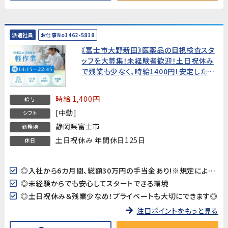
派遣社員
お仕事No1462-5818
《富士市大野新田》医薬品の目視検査スタ
ッフを大募集！未経験者歓迎！土日祝休み
で残業も少なく、時給1400円！安定した環
境で働きませんか？20代～30代女性活躍
中!★総額30万円の手当金あり★
時給 1,400円
給与
[中勤]
シフト
静岡県富士市
勤務地
土日祝休み 年間休日125日
休日
◎入社から6カ月間、総額30万円の手当金あり!※規定による支給
◎未経験からでも安心してスタートできる環境
◎土日祝休み＆残業少なめ！プライベートも大切にできます◎
注目ポイントをもっと見る