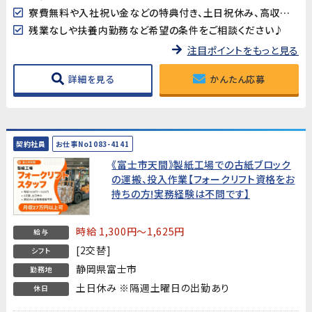
寮費無料や入社祝い金などの特典付き、土日祝休み、高収入など様々なお仕事を掲載中です
残業なしや扶養内勤務など希望の条件をご相談ください♪
注目ポイントをもっと見る
詳細を見る
かんたん応募
契約社員
お仕事No1083-4141
《富士市天間》製紙工場での古紙ブロック
の運搬、投入作業【フォークリフト資格をお
持ちの方!実務経験は不問です】
時給 1,300円～1,625円
給与
[2交替]
シフト
静岡県富士市
勤務地
土日休み ※隔週土曜日の出勤あり
休日