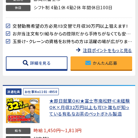
シフト制 4勤1休 4勤2休 年間休日100日
休日
交替勤務希望の方必見!!3交替で月収30万円以上狙えます!
お弁当注文有り!給与からの控除だから手持ちがなくても安心♪
玉掛け・クレーンの資格をお持ちの方は活躍の場が広がります！※資格必須ではありません
注目ポイントをもっと見る
詳細を見る
かんたん応募
派遣社員
お仕事No1101-4950
★即日就業OK!★富士市南松野≪未経験
OK×月収32万円以上も可!≫誰もが知っ
ている有名なお茶のペットボトル製造
時給 1,450円～1,813円
給与