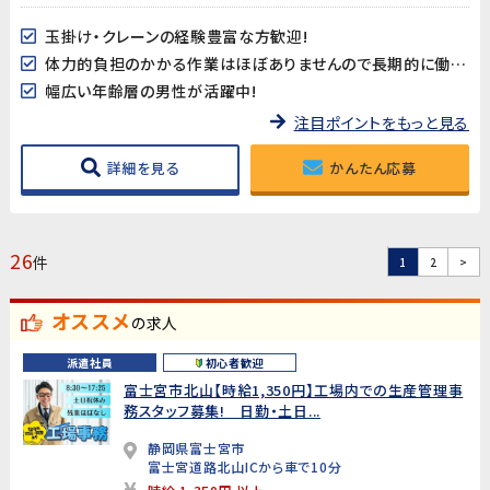
玉掛け・クレーンの経験豊富な方歓迎!
体力的負担のかかる作業はほぼありませんので長期的に働きやすい♪
幅広い年齢層の男性が活躍中!
注目ポイントをもっと見る
詳細を見る
かんたん応募
26
件
1
2
>
オススメ
の求人
派遣社員
初心者歓迎
富士宮市北山【時給1,350円】工場内での生産管理事
務スタッフ募集! 日勤・土日...
静岡県富士宮市
富士宮道路北山ICから車で10分