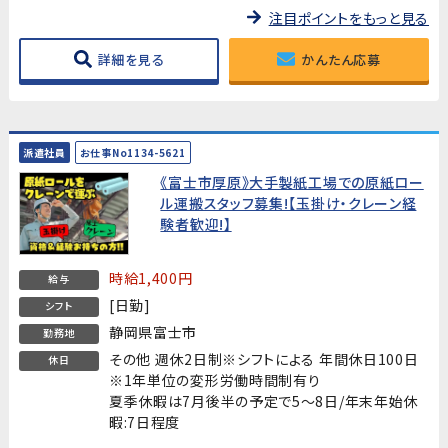
注目ポイントをもっと見る
詳細を見る
かんたん応募
派遣社員
お仕事No1134-5621
《富士市厚原》大手製紙工場での原紙ロー
ル運搬スタッフ募集!【玉掛け・クレーン経
験者歓迎!】
時給1,400円
給与
[日勤]
シフト
静岡県富士市
勤務地
その他 週休2日制※シフトによる 年間休日100日
休日
※1年単位の変形労働時間制有り
夏季休暇は7月後半の予定で5～8日/年末年始休
暇:7日程度