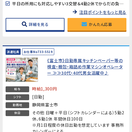
平日の所用にも対応しやすい3交替＆4勤2休でからだの負担も軽減。
注目ポイントをもっと見る
詳細を見る
かんたん応募
派遣社員
お仕事No733-5519
《富士市》日勤専属キッチンペーパー等の
検査・梱包・箱詰め作業マシンオペレータ
ー ≫≫30代・40代男女活躍中♪
時給1,300円
給与
[日勤]
シフト
静岡県富士市
勤務地
その他 日曜＋平日（シフトカレンダーによる）5勤2
休日
休、6勤1休 年間休日100日
※月1日程度の休日出勤を想定しています 事務所
カレンダーによる