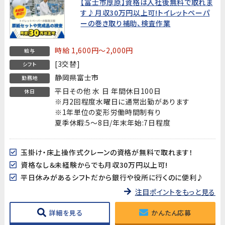
【富士市厚原】資格は入社後無料で取れま
す♪月収30万円以上可!トイレットペーパ
ーの巻き取り補助、検査作業
時給 1,600円～2,000円
給与
[3交替]
シフト
静岡県富士市
勤務地
平日その他 水 日 年間休日100日
休日
※月2回程度水曜日に通常出勤があります
※1年単位の変形労働時間制有り
夏季休暇:5～8日/年末年始:7日程度
玉掛け・床上操作式クレーンの資格が無料で取れます！
資格なし＆未経験からでも月収30万円以上可!
平日休みがあるシフトだから銀行や役所に行くのに便利♪
注目ポイントをもっと見る
詳細を見る
かんたん応募