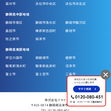
袋井市
浜松市中央区
浜松市浜名区
静岡県中部地域
静岡市葵区
静岡市清水区
静岡市駿河区
島田市
榛原郡吉田町
藤枝市
牧之原市
焼津市
静岡県東部地域
伊豆の国市
御殿場市
裾野市
駿東郡清水町
駿東郡長泉町
沼津市
富士市
富士宮市
三島市
株式会社イカイ
〒410-0874 静岡県沼津市松長787
TEL：0120-080-451