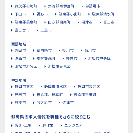
賀茂郡松崎町
賀茂郡南伊豆町
御殿場市
下田市
裾野市
駿東郡小山町
駿東郡清水町
駿東郡長泉町
田方郡函南町
沼津市
富士市
富士宮市
三島市
西部地域
磐田市
御前崎市
掛川市
菊川市
湖西市
周智郡森町
袋井市
浜松市中央区
浜松市浜名区
浜松市天竜区
中部地域
静岡市葵区
静岡市清水区
静岡市駿河区
島田市
榛原郡川根本町
榛原郡吉田町
藤枝市
牧之原市
焼津市
静岡県の求人情報を職種でさらに絞りこむ
製造・工場
軽作業
エンジニア