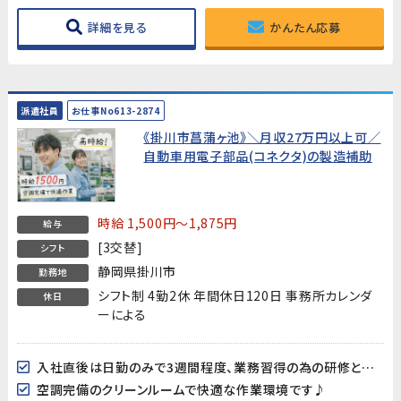
詳細を見る
かんたん応募
派遣社員
お仕事No613-2874
《掛川市菖蒲ヶ池》＼月収27万円以上可／
自動車用電子部品(コネクタ)の製造補助
時給 1,500円～1,875円
給与
[3交替]
シフト
静岡県掛川市
勤務地
シフト制 4勤2休 年間休日120日 事務所カレンダ
休日
ーによる
入社直後は日勤のみで3週間程度、業務習得の為の研修となります。
空調完備のクリーンルームで快適な作業環境です♪