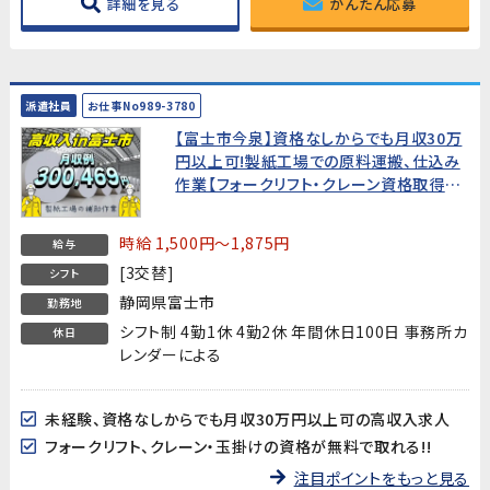
詳細を見る
かんたん応募
派遣社員
お仕事No989-3780
【富士市今泉】資格なしからでも月収30万
円以上可!製紙工場での原料運搬、仕込み
作業【フォークリフト・クレーン資格取得支
援付】
時給 1,500円～1,875円
給与
[3交替]
シフト
静岡県富士市
勤務地
シフト制 4勤1休 4勤2休 年間休日100日 事務所カ
休日
レンダーによる
未経験、資格なしからでも月収30万円以上可の高収入求人
フォークリフト、クレーン・玉掛けの資格が無料で取れる!!
注目ポイントをもっと見る