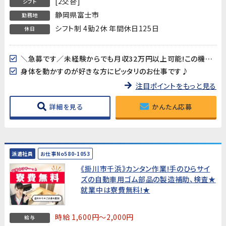
[2交替]
シフト
静岡県富士市
勤務地
シフト制 4勤2休 年間休日125日
休日
＼急募です／未経験からでも月収32万円以上可能!この機会をお見逃しなく!
身体を動かすのが好きな方にピッタリのお仕事です♪
注目ポイントをもっと見る
詳細を見る
かんたん応募
派遣社員
お仕事No580-1053
《掛川市千浜》カンタン作業!手のひらサイ
ズの自動車用ゴム部品の製造補助、検査★
就業中は寮費無料!★
時給 1,600円～2,000円
給与