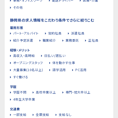
事務・オフィスワーク
配送ドライバー
医療・介護
その他
静岡県の求人情報をこだわり条件でさらに絞りこむ
雇用形態
パート・アルバイト
契約社員
派遣社員
紹介予定派遣
職業紹介
業務委託
正社員
経験・メリット
高収入・高時給
日払い/週払い
オープニングスタッフ
体を動かす仕事
大量募集(10名以上)
語学活用
PC活用
すぐ働ける
学歴
学歴不問
高校卒業以上
専門・短大卒以上
4年生大学卒業
交通費
一部支給
全額支給
支給なし