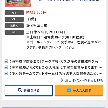
中!】
時給1,600円
給与
[日勤]
シフト
静岡県富士市
勤務地
土日休み 年間休日114日
休日
※土曜日の通常出勤あり(月１回程度)
※ゴールデンウィーク、夏季は4日程度の連休があ
ります。 事務所カレンダーによる
《資格取得支援あり》アーク溶接・ガス溶接の資格取得を会社がバックアップ！資格は持っていないけど取りたい方、大歓迎です。40歳以上の方は溶接資格が必須となります。
《実務経験がなくてもOK》入社後は丁寧な教育があります。資格は持っているが実務経験がない方も安心してスタートできます。
《少人数チームでアットホーム》3名程の少人数部署のため、コミュニケーションが取りやすく働きやすい環境です。
注目ポイントをもっと見る
詳細を見る
かんたん応募