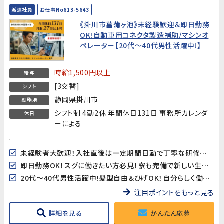
派遣社員
お仕事No613-5643
《掛川市菖蒲ヶ池》未経験歓迎＆即日勤務
OK!自動車用コネクタ製造補助/マシンオ
ペレーター【20代～40代男性活躍中!】
時給1,500円以上
給与
[3交替]
シフト
静岡県掛川市
勤務地
シフト制 4勤2休 年間休日131日 事務所カレンダ
休日
ーによる
未経験者大歓迎！入社直後は一定期間日勤で丁寧な研修がありますので安心してスタートできます!
即日勤務OK！スグに働きたい方必見！寮も完備で新しい生活をすぐにスタートできます!
20代～40代男性活躍中!髪型自由＆ひげOK！自分らしく働けます!
注目ポイントをもっと見る
詳細を見る
かんたん応募