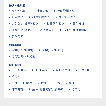
待遇・福利厚生
寮・社宅あり
社保完備
社員登用あり
制服貸与
研修制度あり
送迎制度あり
まかない（食事）あり
社員割引あり
完全分煙
駅から5分以内
交通費支給
バイク・車通勤OK
昇給あり
勤務期間
短期(3ヶ月以内)
長期(3ヶ月以上)
春/夏/冬休み期間
休日休暇
土日祝休み
土日休み
平日その他
シフト制
その他
有休
慶弔
特別
GW
夏季
年末年始
産休・育休取得実績あり
その他