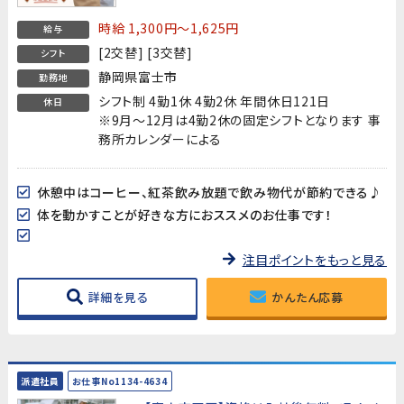
時給 1,300円～1,625円
給与
[2交替] [3交替]
シフト
静岡県富士市
勤務地
シフト制 4勤1休 4勤2休 年間休日121日
休日
※9月～12月は4勤2休の固定シフトとなります 事
務所カレンダーによる
休憩中はコーヒー、紅茶飲み放題で飲み物代が節約できる♪
体を動かすことが好きな方におススメのお仕事です！
注目ポイントをもっと見る
詳細を見る
かんたん応募
派遣社員
お仕事No1134-4634