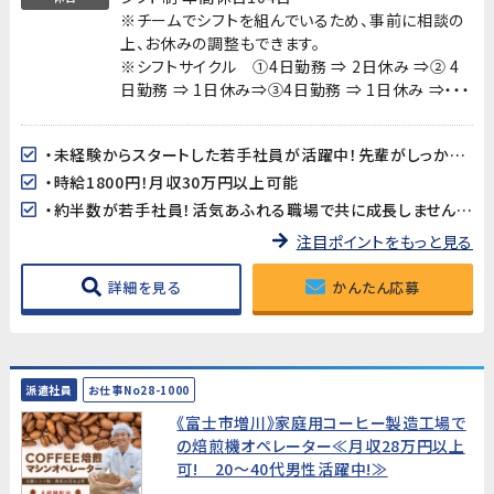
※チームでシフトを組んでいるため、事前に相談の
上、お休みの調整もできます。
※シフトサイクル ①4日勤務 ⇒ 2日休み ⇒② 4
日勤務 ⇒ 1日休み⇒③4日勤務 ⇒ 1日休み ⇒・・・
・未経験からスタートした若手社員が活躍中！先輩がしっかりサポートします。
・時給1800円！月収30万円以上可能
・約半数が若手社員！活気あふれる職場で共に成長しませんか？
注目ポイントをもっと見る
詳細を見る
かんたん応募
派遣社員
お仕事No28-1000
《富士市増川》家庭用コーヒー製造工場で
の焙煎機オペレーター≪月収28万円以上
可! 20～40代男性活躍中!≫