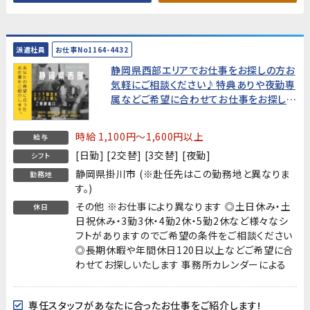
派遣社員
お仕事No1164-4432
静岡県西部エリアでお仕事をお探しの方お
気軽にご相談ください♪特典ありや夜勤専
属などご希望に合わせてお仕事をお探しし
ます!
時給 1,100円～1,600円以上
給与
[日勤] [2交替] [3交替] [夜勤]
シフト
静岡県掛川市 (※赴任先はこの勤務地と異なりま
勤務地
す。)
その他 ※お仕事により異なります ◎土日休み・土
休日
日祝休み・3勤3休・4勤2休・5勤2休など様々なシ
フトがありますのでご希望の条件をご相談ください
◎長期休暇や年間休日120日以上などご希望に合
わせてお探しいたします 事務所カレンダーによる
専任スタッフがあなたに合ったお仕事をご紹介します!