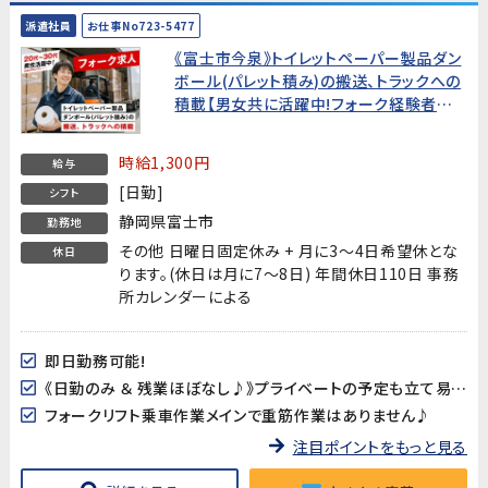
派遣社員
お仕事No723-5477
《富士市今泉》トイレットペーパー製品ダン
ボール(パレット積み)の搬送、トラックへの
積載【男女共に活躍中!フォーク経験者お
待ちしています!】
時給1,300円
給与
[日勤]
シフト
静岡県富士市
勤務地
その他 日曜日固定休み + 月に3～4日希望休とな
休日
ります。(休日は月に7～8日) 年間休日110日 事務
所カレンダーによる
即日勤務可能!
《日勤のみ ＆ 残業ほぼなし♪》プライベートの予定も立て易い!
フォークリフト乗車作業メインで重筋作業はありません♪
注目ポイントをもっと見る