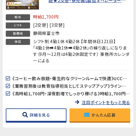
題★2交替・寮完備【製造オペレーター経
験者歓迎・20代〜40代男性活躍中！】
時給1,700円
給与
[2交替] [3交替]
シフト
静岡県富士市
勤務地
シフト制 4勤1休 4勤2休 【年間休日121日】
休日
「4勤1休➡4勤1休➡4勤2休」の繰り返しになりま
す（9月～12月は4勤2休固定です） 事務所カレンダ
ーによる
《コーヒー飲み放題・衛生的なクリーンルームで快適》UCCの食品工場で、休憩時間にコーヒーが飲み放題！クリーンルーム（フル装備）・全体空調完備の清潔で快適な環境で働けます。
《業務習熟後は教育指導担当としてステップアップ》ライン作業を覚えた後は、当社スタッフや協力会社の作業者への教育・指導もお任せします。リーダー・指導者としてのキャリアを積みたい方に最適なポジションです。
《高時給1,700円・深夜割増でしっかり稼げる》時給1,700円に残業・深夜手当加算➡月収37万円以上可能!
注目ポイントをもっと見る
詳細を見る
かんたん応募