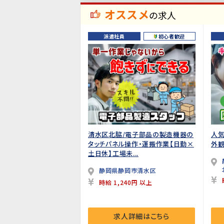
オススメ
の求人
派遣社員
初心者歓迎
清水区北脇/電子部品の製造機器の
人
タッチパネル操作・運搬作業【日勤×
外観
土日休】工場未...
静岡県静岡市清水区
時給 1,240円 以上
求人詳細はこちら