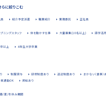
さらに絞りこむ
社員
紹介予定派遣
職業紹介
業務委託
正社員
ープニングスタッフ
体を動かす仕事
大量募集(10名以上)
語学活
大卒以上
4年生大学卒業
り
制服貸与
研修制度あり
送迎制度あり
まかない（食事）
・車通勤OK
昇給あり
春/夏/冬休み期間