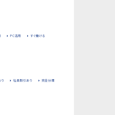
用
PC活用
すぐ働ける
あり
社員割引あり
完全分煙