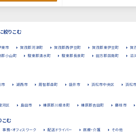
に絞りこむ
伊東市
賀茂郡河津町
賀茂郡西伊豆町
賀茂郡東伊豆町
賀
東郡小山町
駿東郡清水町
駿東郡長泉町
田方郡函南町
沼
川市
湖西市
周智郡森町
袋井市
浜松市中央区
浜松
駿河区
島田市
榛原郡川根本町
榛原郡吉田町
藤枝市
りこむ
事務・オフィスワーク
配送ドライバー
医療・介護
その他