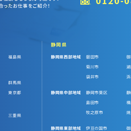
0120-0
合ったお仕事をご紹介！
静岡県
福島県
静岡県西部地域
磐田市
御
菊川市
湖
袋井市
浜
群馬県
東京都
静岡県中部地域
静岡市葵区
静
島田市
榛
牧之原市
焼
三重県
静岡県東部地域
伊豆の国市
御