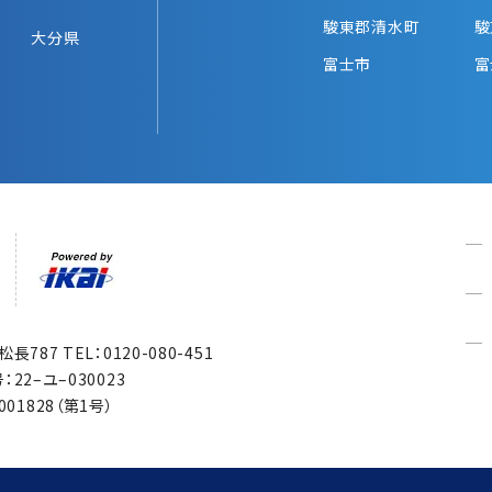
駿東郡清水町
駿
大分県
富士市
富
市松長787
TEL：0120-080-451
22–ユ–030023
1828（第1号）