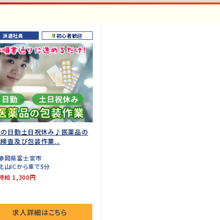
派遣社員
初心者歓迎
気の日勤土日祝休み♪医薬品の
検査及び包装作業...
静岡県富士宮市
北山ICから車で5分
時給 1,300円
求人詳細はこちら