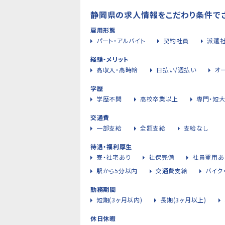
静岡県の求人情報をこだわり条件で
雇用形態
パート・アルバイト
契約社員
派遣
経験・メリット
高収入・高時給
日払い/週払い
オ
学歴
学歴不問
高校卒業以上
専門・短
交通費
一部支給
全額支給
支給なし
待遇・福利厚生
寮・社宅あり
社保完備
社員登用あ
駅から5分以内
交通費支給
バイク
勤務期間
短期(3ヶ月以内)
長期(3ヶ月以上)
休日休暇