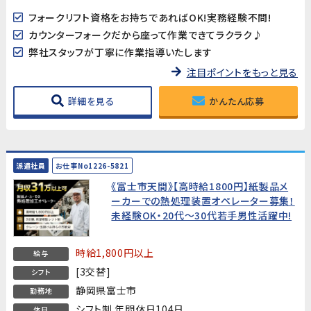
フォークリフト資格をお持ちであればOK!実務経験不問!
カウンターフォークだから座って作業できてラクラク♪
弊社スタッフが丁寧に作業指導いたします
注目ポイントをもっと見る
詳細を見る
かんたん応募
派遣社員
お仕事No1226-5821
《富士市天間》【高時給1800円】紙製品メ
ーカーでの熱処理装置オペレーター募集！
未経験OK・20代～30代若手男性活躍中!
時給1,800円以上
給与
[3交替]
シフト
静岡県富士市
勤務地
シフト制 年間休日104日
休日