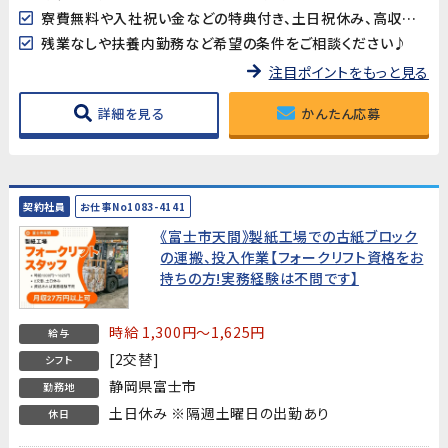
寮費無料や入社祝い金などの特典付き、土日祝休み、高収入など様々なお仕事を掲載中です
残業なしや扶養内勤務など希望の条件をご相談ください♪
注目ポイントをもっと見る
詳細を見る
かんたん応募
契約社員
お仕事No1083-4141
《富士市天間》製紙工場での古紙ブロック
の運搬、投入作業【フォークリフト資格をお
持ちの方!実務経験は不問です】
時給 1,300円～1,625円
給与
[2交替]
シフト
静岡県富士市
勤務地
土日休み ※隔週土曜日の出勤あり
休日