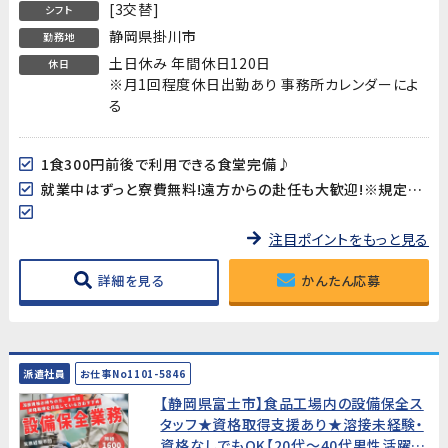
[3交替]
シフト
静岡県掛川市
勤務地
土日休み 年間休日120日
休日
※月1回程度休日出勤あり 事務所カレンダーによ
る
1食300円前後で利用できる食堂完備♪
就業中はずっと寮費無料!遠方からの赴任も大歓迎!※規定あり
注目ポイントをもっと見る
詳細を見る
かんたん応募
派遣社員
お仕事No1101-5846
【静岡県富士市】食品工場内の設備保全ス
タッフ★資格取得支援あり★溶接未経験・
資格なしでもOK【20代～40代男性活躍