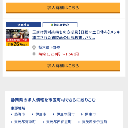
求人詳細はこちら
派遣社員
初心者歓迎
玉掛け資格お持ちの方必見【日勤×土日休み】メッキ
加工された鉄製品の目視検査、バリ...
栃木県下野市
時給 1,250円 ～1,563円
求人詳細はこちら
静岡県の求人情報を市区町村でさらに絞りこむ
東部地域
熱海市
伊豆市
伊豆の国市
伊東市
賀茂郡河津町
賀茂郡西伊豆町
賀茂郡東伊豆町