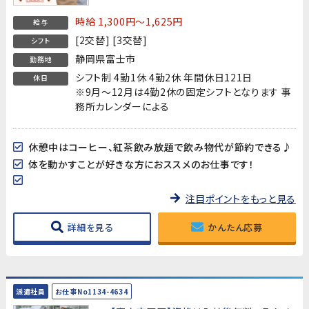
時給 1,300円～1,625円
給与
[2交替] [3交替]
シフト
静岡県富士市
勤務地
シフト制 4勤1休 4勤2休 年間休日121日
休日
※9月～12月は4勤2休の固定シフトとなります 事
務所カレンダーによる
休憩中はコーヒー、紅茶飲み放題で飲み物代が節約できる♪
体を動かすことが好きな方におススメのお仕事です！
注目ポイントをもっと見る
詳細を見る
かんたん応募
派遣社員
お仕事No1134-4634