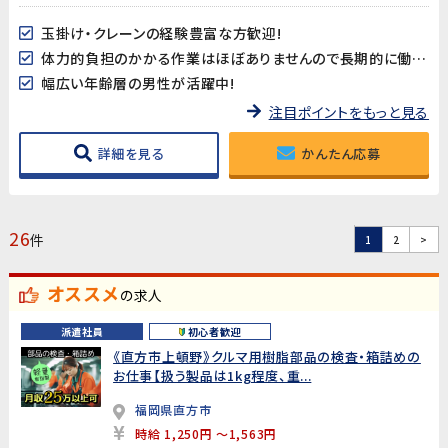
玉掛け・クレーンの経験豊富な方歓迎!
体力的負担のかかる作業はほぼありませんので長期的に働きやすい♪
幅広い年齢層の男性が活躍中!
注目ポイントをもっと見る
詳細を見る
かんたん応募
26
件
1
2
>
オススメ
の求人
派遣社員
初心者歓迎
《直方市上頓野》クルマ用樹脂部品の検査・箱詰めの
お仕事【扱う製品は1kg程度、重...
福岡県直方市
時給 1,250円 ～1,563円