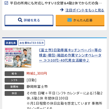
平日の所用にも対応しやすい3交替＆4勤2休でからだの負担も軽減。
注目ポイントをもっと見る
詳細を見る
かんたん応募
派遣社員
お仕事No733-5519
《富士市》日勤専属キッチンペーパー等の
検査・梱包・箱詰め作業マシンオペレータ
ー ≫≫30代・40代男女活躍中♪
時給1,300円
給与
[日勤]
シフト
静岡県富士市
勤務地
その他 日曜＋平日（シフトカレンダーによる）5勤2
休日
休、6勤1休 年間休日100日
※月1日程度の休日出勤を想定しています 事務所
カレンダーによる