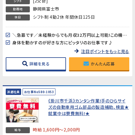
[2交替]
シフト
静岡県富士市
勤務地
シフト制 4勤2休 年間休日125日
休日
＼急募です／未経験からでも月収32万円以上可能!この機会をお見逃しなく!
身体を動かすのが好きな方にピッタリのお仕事です♪
注目ポイントをもっと見る
詳細を見る
かんたん応募
派遣社員
お仕事No580-1053
《掛川市千浜》カンタン作業!手のひらサイ
ズの自動車用ゴム部品の製造補助、検査★
就業中は寮費無料!★
時給 1,600円～2,000円
給与