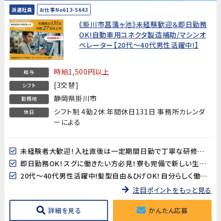
派遣社員
お仕事No613-5643
《掛川市菖蒲ヶ池》未経験歓迎＆即日勤務
OK!自動車用コネクタ製造補助/マシンオ
ペレーター【20代～40代男性活躍中!】
時給1,500円以上
給与
[3交替]
シフト
静岡県掛川市
勤務地
シフト制 4勤2休 年間休日131日 事務所カレンダ
休日
ーによる
未経験者大歓迎！入社直後は一定期間日勤で丁寧な研修がありますので安心してスタートできます!
即日勤務OK！スグに働きたい方必見！寮も完備で新しい生活をすぐにスタートできます!
20代～40代男性活躍中!髪型自由＆ひげOK！自分らしく働けます!
注目ポイントをもっと見る
詳細を見る
かんたん応募