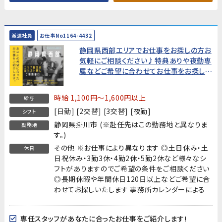
派遣社員
お仕事No1164-4432
静岡県西部エリアでお仕事をお探しの方お
気軽にご相談ください♪特典ありや夜勤専
属などご希望に合わせてお仕事をお探しし
ます!
時給 1,100円～1,600円以上
給与
[日勤] [2交替] [3交替] [夜勤]
シフト
静岡県掛川市 (※赴任先はこの勤務地と異なりま
勤務地
す。)
その他 ※お仕事により異なります ◎土日休み・土
休日
日祝休み・3勤3休・4勤2休・5勤2休など様々なシ
フトがありますのでご希望の条件をご相談ください
◎長期休暇や年間休日120日以上などご希望に合
わせてお探しいたします 事務所カレンダーによる
専任スタッフがあなたに合ったお仕事をご紹介します!