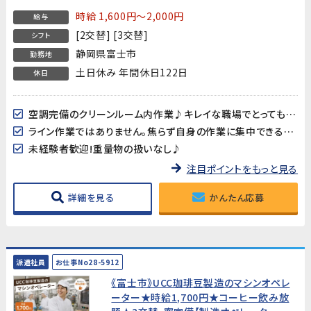
★
時給 1,600円～2,000円
給与
[2交替] [3交替]
シフト
静岡県富士市
勤務地
土日休み 年間休日122日
休日
空調完備のクリーンルーム内作業♪キレイな職場でとっても快適♪
ライン作業ではありません。焦らず自身の作業に集中できる環境です。
未経験者歓迎!重量物の扱いなし♪
注目ポイントをもっと見る
詳細を見る
かんたん応募
派遣社員
お仕事No28-5912
《富士市》UCC珈琲豆製造のマシンオペレ
ーター★時給1,700円★コーヒー飲み放