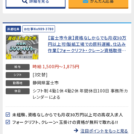
詳細を見る
かんたん応募
派遣社員
お仕事No989-3780
【富士市今泉】資格なしからでも月収30万
円以上可!製紙工場での原料運搬、仕込み
作業【フォークリフト・クレーン資格取得支
援付】
時給 1,500円～1,875円
給与
[3交替]
シフト
静岡県富士市
勤務地
シフト制 4勤1休 4勤2休 年間休日100日 事務所カ
休日
レンダーによる
未経験、資格なしからでも月収30万円以上可の高収入求人
フォークリフト、クレーン・玉掛けの資格が無料で取れる!!
注目ポイントをもっと見る