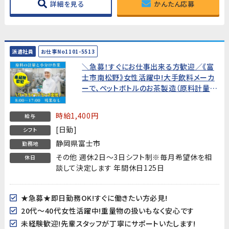
詳細を見る
かんたん応募
派遣社員
お仕事No1101-5513
＼急募！すぐにお仕事出来る方歓迎／《富
士市南松野》女性活躍中!大手飲料メーカ
ーで、ペットボトルのお茶製造（原料計量、
小分け作業）【未経験からでも始め易いお
仕事です!】
時給1,400円
給与
[日勤]
シフト
静岡県富士市
勤務地
その他 週休2日～3日シフト制※毎月希望休を相
休日
談して決定します 年間休日125日
★急募★即日勤務OK!すぐに働きたい方必見!
20代～40代女性活躍中!重量物の扱いもなく安心です
未経験歓迎!先輩スタッフが丁寧にサポートいたします!