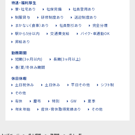
待遇・福利厚生
寮・社宅あり
社保完備
社員登用あり
制服貸与
研修制度あり
送迎制度あり
まかない（食事）あり
社員割引あり
完全分煙
駅から5分以内
交通費支給
バイク・車通勤OK
昇給あり
勤務期間
短期(3ヶ月以内)
長期(3ヶ月以上)
春/夏/冬休み期間
休日休暇
土日祝休み
土日休み
平日その他
シフト制
その他
有休
慶弔
特別
GW
夏季
年末年始
産休・育休取得実績あり
その他
トップページ
求人情報
静岡県
求人一覧