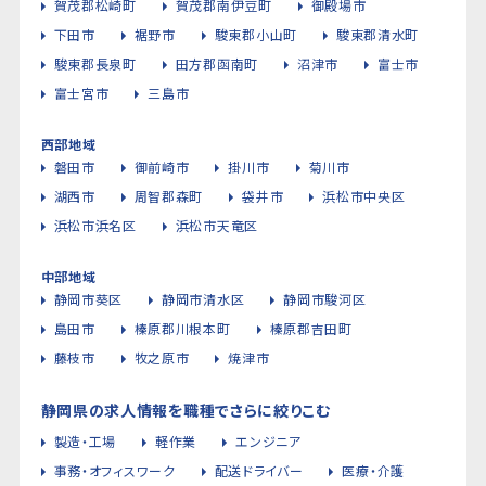
賀茂郡松崎町
賀茂郡南伊豆町
御殿場市
下田市
裾野市
駿東郡小山町
駿東郡清水町
駿東郡長泉町
田方郡函南町
沼津市
富士市
富士宮市
三島市
西部地域
磐田市
御前崎市
掛川市
菊川市
湖西市
周智郡森町
袋井市
浜松市中央区
浜松市浜名区
浜松市天竜区
中部地域
静岡市葵区
静岡市清水区
静岡市駿河区
島田市
榛原郡川根本町
榛原郡吉田町
藤枝市
牧之原市
焼津市
静岡県の求人情報を職種でさらに絞りこむ
製造・工場
軽作業
エンジニア
事務・オフィスワーク
配送ドライバー
医療・介護