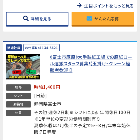
注目ポイントをもっと見る
詳細を見る
かんたん応募
派遣社員
お仕事No1134-5621
《富士市厚原》大手製紙工場での原紙ロー
ル運搬スタッフ募集!【玉掛け・クレーン経
験者歓迎!】
時給1,400円
給与
[日勤]
シフト
静岡県富士市
勤務地
その他 週休2日制※シフトによる 年間休日100日
休日
※1年単位の変形労働時間制有り
夏季休暇は7月後半の予定で5～8日/年末年始休
暇:7日程度