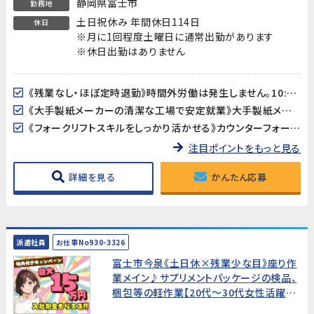
静岡県富士市
勤務地
土日祝休み 年間休日114日
休日
※月に1回程度土曜日に通常出勤があります
※休日出勤はありません
《残業なし・ほぼ定時退勤》時間外労働は発生しません。10:00〜16:00のパート勤務でメリハリよく働けます。家庭やプライベートとの両立がしやすい環境です。
《大手製紙メーカーの清潔な工場で安定就業》大手製紙メーカーの工場でのお仕事です。全体空調完備のきれいな環境で、長期的に安定して働けます。
《フォークリフトスキルをしっかり活かせる》カウンターフォークリフトを使った製品運搬がメインの業務です。取り扱う製品は最大10kg程度で、体への負担も少なめです。
注目ポイントをもっと見る
詳細を見る
かんたん応募
派遣社員
お仕事No930-3326
富士市今泉《土日休×残業少な目》座り作
業メイン♪サプリメントパッケージの検品、
梱包等の軽作業【20代～30代女性活躍中!
月収29万円以上可能】★入社祝金15万円