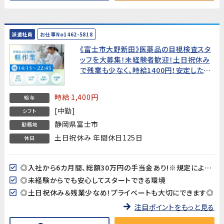
派遣社員
お仕事No1462-5818
《富士市大野新田》医薬品の目視検査スタ
ッフを大募集！未経験者歓迎！土日祝休み
で残業も少なく、時給1400円！安定した環
境で働きませんか？20代～30代女性活躍
中!★総額30万円の手当金あり★
時給 1,400円
給与
[中勤]
シフト
静岡県富士市
勤務地
土日祝休み 年間休日125日
休日
◎入社から6カ月間、総額30万円の手当金あり!※規定による支給
◎未経験からでも安心してスタートできる環境
◎土日祝休み＆残業少なめ！プライベートも大切にできます◎
注目ポイントをもっと見る