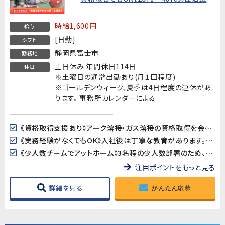
中!】
時給1,600円
給与
[日勤]
シフト
静岡県富士市
勤務地
土日休み 年間休日114日
休日
※土曜日の通常出勤あり(月１回程度)
※ゴールデンウィーク、夏季は4日程度の連休があ
ります。 事務所カレンダーによる
《資格取得支援あり》アーク溶接・ガス溶接の資格取得を会社がバックアップ！資格は持っていないけど取りたい方、大歓迎です。40歳以上の方は溶接資格が必須となります。
《実務経験がなくてもOK》入社後は丁寧な教育があります。資格は持っているが実務経験がない方も安心してスタートできます。
《少人数チームでアットホーム》3名程の少人数部署のため、コミュニケーションが取りやすく働きやすい環境です。
注目ポイントをもっと見る
詳細を見る
かんたん応募