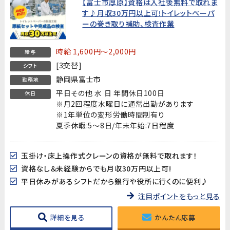
【富士市厚原】資格は入社後無料で取れま
す♪月収30万円以上可!トイレットペーパ
ーの巻き取り補助、検査作業
時給 1,600円～2,000円
給与
[3交替]
シフト
静岡県富士市
勤務地
平日その他 水 日 年間休日100日
休日
※月2回程度水曜日に通常出勤があります
※1年単位の変形労働時間制有り
夏季休暇:5～8日/年末年始:7日程度
玉掛け・床上操作式クレーンの資格が無料で取れます！
資格なし＆未経験からでも月収30万円以上可!
平日休みがあるシフトだから銀行や役所に行くのに便利♪
注目ポイントをもっと見る
詳細を見る
かんたん応募