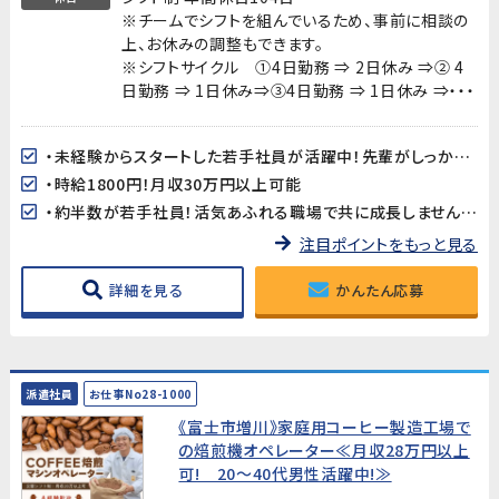
※チームでシフトを組んでいるため、事前に相談の
上、お休みの調整もできます。
※シフトサイクル ①4日勤務 ⇒ 2日休み ⇒② 4
日勤務 ⇒ 1日休み⇒③4日勤務 ⇒ 1日休み ⇒・・・
・未経験からスタートした若手社員が活躍中！先輩がしっかりサポートします。
・時給1800円！月収30万円以上可能
・約半数が若手社員！活気あふれる職場で共に成長しませんか？
注目ポイントをもっと見る
詳細を見る
かんたん応募
派遣社員
お仕事No28-1000
《富士市増川》家庭用コーヒー製造工場で
の焙煎機オペレーター≪月収28万円以上
可! 20～40代男性活躍中!≫