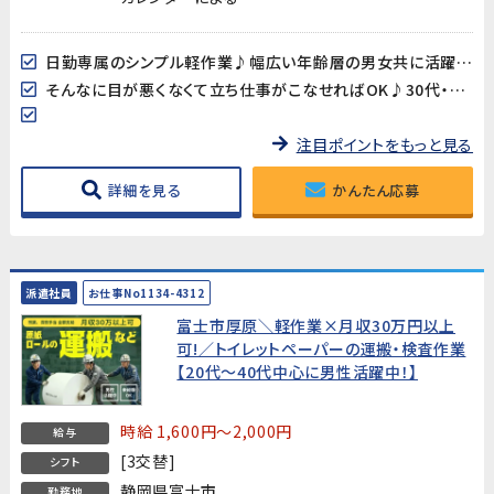
日勤専属のシンプル軽作業♪幅広い年齢層の男女共に活躍中!
そんなに目が悪くなくて立ち仕事がこなせればOK♪30代・40代スタッフ多数在籍中‼
注目ポイントをもっと見る
詳細を見る
かんたん応募
派遣社員
お仕事No1134-4312
富士市厚原＼軽作業×月収30万円以上
可!／トイレットペーパーの運搬・検査作業
【20代～40代中心に男性活躍中！】
時給 1,600円～2,000円
給与
[3交替]
シフト
静岡県富士市
勤務地