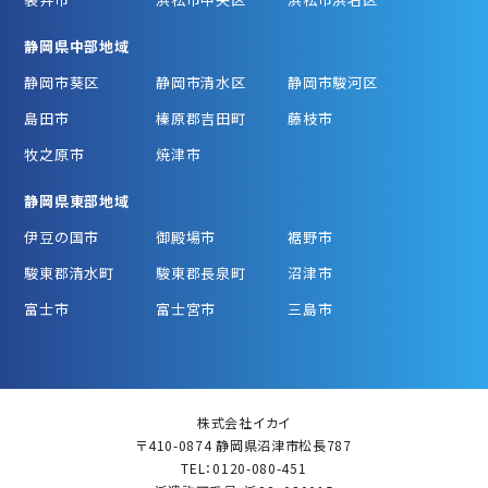
静岡県中部地域
静岡市葵区
静岡市清水区
静岡市駿河区
島田市
榛原郡吉田町
藤枝市
牧之原市
焼津市
静岡県東部地域
伊豆の国市
御殿場市
裾野市
駿東郡清水町
駿東郡長泉町
沼津市
富士市
富士宮市
三島市
株式会社イカイ
〒410-0874 静岡県沼津市松長787
TEL：0120-080-451