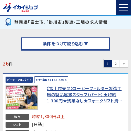
静岡県「富士市」「掛川市」製造・工場の求人情報
条件をつけて絞り込む ▼
26
件
1
2
>
パート・アルバイト
お仕事No1145-5914
《富士市天間》コーヒーフィルター製造工
場の製品運搬スタッフ（パート）★時給
1,300円★残業なし★フォークリフト資格
必須・60代活躍中！
時給1,300円以上
給与
[日勤]
シフト