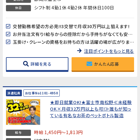
シフト制 4勤1休 4勤2休 年間休日100日
休日
交替勤務希望の方必見!!3交替で月収30万円以上狙えます!
お弁当注文有り!給与からの控除だから手持ちがなくても安心♪
玉掛け・クレーンの資格をお持ちの方は活躍の場が広がります！※資格必須ではありません
注目ポイントをもっと見る
詳細を見る
かんたん応募
派遣社員
お仕事No1101-4950
★即日就業OK!★富士市南松野≪未経験
OK×月収32万円以上も可!≫誰もが知っ
ている有名なお茶のペットボトル製造
時給 1,450円～1,813円
給与