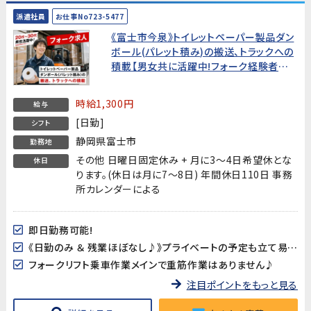
派遣社員
お仕事No723-5477
《富士市今泉》トイレットペーパー製品ダン
ボール(パレット積み)の搬送、トラックへの
積載【男女共に活躍中!フォーク経験者お
待ちしています!】
時給1,300円
給与
[日勤]
シフト
静岡県富士市
勤務地
その他 日曜日固定休み + 月に3～4日希望休とな
休日
ります。(休日は月に7～8日) 年間休日110日 事務
所カレンダーによる
即日勤務可能!
《日勤のみ ＆ 残業ほぼなし♪》プライベートの予定も立て易い!
フォークリフト乗車作業メインで重筋作業はありません♪
注目ポイントをもっと見る