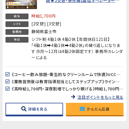
題★2交替・寮完備【製造オペレーター経
験者歓迎・20代〜40代男性活躍中！】
時給1,700円
給与
[2交替] [3交替]
シフト
静岡県富士市
勤務地
シフト制 4勤1休 4勤2休 【年間休日121日】
休日
「4勤1休➡4勤1休➡4勤2休」の繰り返しになりま
す（9月～12月は4勤2休固定です） 事務所カレンダ
ーによる
《コーヒー飲み放題・衛生的なクリーンルームで快適》UCCの食品工場で、休憩時間にコーヒーが飲み放題！クリーンルーム（フル装備）・全体空調完備の清潔で快適な環境で働けます。
《業務習熟後は教育指導担当としてステップアップ》ライン作業を覚えた後は、当社スタッフや協力会社の作業者への教育・指導もお任せします。リーダー・指導者としてのキャリアを積みたい方に最適なポジションです。
《高時給1,700円・深夜割増でしっかり稼げる》時給1,700円に残業・深夜手当加算➡月収37万円以上可能!
注目ポイントをもっと見る
詳細を見る
かんたん応募