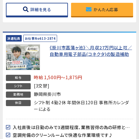
詳細を見る
かんたん応募
派遣社員
お仕事No613-2874
《掛川市菖蒲ヶ池》＼月収27万円以上可／
自動車用電子部品(コネクタ)の製造補助
時給 1,500円～1,875円
給与
[3交替]
シフト
静岡県掛川市
勤務地
シフト制 4勤2休 年間休日120日 事務所カレンダ
休日
ーによる
入社直後は日勤のみで3週間程度、業務習得の為の研修となります。
空調完備のクリーンルームで快適な作業環境です♪