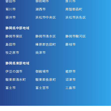
磐田市
御前崎市
掛川市
菊川市
湖西市
周智郡森町
袋井市
浜松市中央区
浜松市浜名区
静岡県中部地域
静岡市葵区
静岡市清水区
静岡市駿河区
島田市
榛原郡吉田町
藤枝市
牧之原市
焼津市
静岡県東部地域
伊豆の国市
御殿場市
裾野市
駿東郡清水町
駿東郡長泉町
沼津市
富士市
富士宮市
三島市