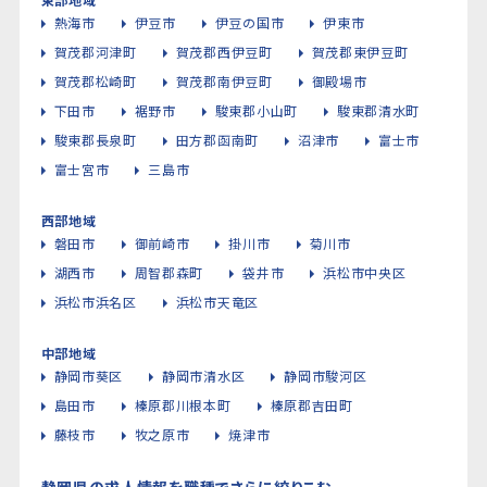
熱海市
伊豆市
伊豆の国市
伊東市
賀茂郡河津町
賀茂郡西伊豆町
賀茂郡東伊豆町
賀茂郡松崎町
賀茂郡南伊豆町
御殿場市
下田市
裾野市
駿東郡小山町
駿東郡清水町
駿東郡長泉町
田方郡函南町
沼津市
富士市
富士宮市
三島市
西部地域
磐田市
御前崎市
掛川市
菊川市
湖西市
周智郡森町
袋井市
浜松市中央区
浜松市浜名区
浜松市天竜区
中部地域
静岡市葵区
静岡市清水区
静岡市駿河区
島田市
榛原郡川根本町
榛原郡吉田町
藤枝市
牧之原市
焼津市
静岡県の求人情報を職種でさらに絞りこむ