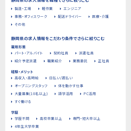
製造・工場
軽作業
エンジニア
事務・オフィスワーク
配送ドライバー
医療・介護
その他
静岡県の求人情報をこだわり条件でさらに絞りこむ
雇用形態
パート・アルバイト
契約社員
派遣社員
紹介予定派遣
職業紹介
業務委託
正社員
経験・メリット
高収入・高時給
日払い/週払い
オープニングスタッフ
体を動かす仕事
大量募集(10名以上)
語学活用
PC活用
すぐ働ける
学歴
学歴不問
高校卒業以上
専門・短大卒以上
4年生大学卒業