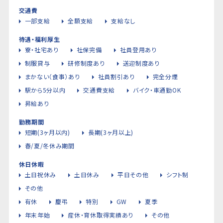
交通費
一部支給
全額支給
支給なし
待遇・福利厚生
寮・社宅あり
社保完備
社員登用あり
制服貸与
研修制度あり
送迎制度あり
まかない（食事）あり
社員割引あり
完全分煙
駅から5分以内
交通費支給
バイク・車通勤OK
昇給あり
勤務期間
短期(3ヶ月以内)
長期(3ヶ月以上)
春/夏/冬休み期間
休日休暇
土日祝休み
土日休み
平日その他
シフト制
その他
有休
慶弔
特別
GW
夏季
年末年始
産休・育休取得実績あり
その他