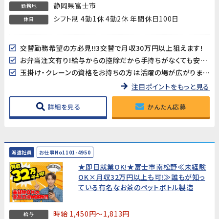
静岡県富士市
勤務地
シフト制 4勤1休 4勤2休 年間休日100日
休日
交替勤務希望の方必見!!3交替で月収30万円以上狙えます!
お弁当注文有り!給与からの控除だから手持ちがなくても安心♪
玉掛け・クレーンの資格をお持ちの方は活躍の場が広がります！※資格必須ではありません
注目ポイントをもっと見る
詳細を見る
かんたん応募
派遣社員
お仕事No1101-4950
★即日就業OK!★富士市南松野≪未経験
OK×月収32万円以上も可!≫誰もが知っ
ている有名なお茶のペットボトル製造
時給 1,450円～1,813円
給与