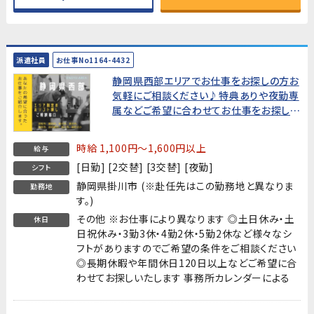
派遣社員
お仕事No1164-4432
静岡県西部エリアでお仕事をお探しの方お
気軽にご相談ください♪特典ありや夜勤専
属などご希望に合わせてお仕事をお探しし
ます!
時給 1,100円～1,600円以上
給与
[日勤] [2交替] [3交替] [夜勤]
シフト
静岡県掛川市 (※赴任先はこの勤務地と異なりま
勤務地
す。)
その他 ※お仕事により異なります ◎土日休み・土
休日
日祝休み・3勤3休・4勤2休・5勤2休など様々なシ
フトがありますのでご希望の条件をご相談ください
◎長期休暇や年間休日120日以上などご希望に合
わせてお探しいたします 事務所カレンダーによる