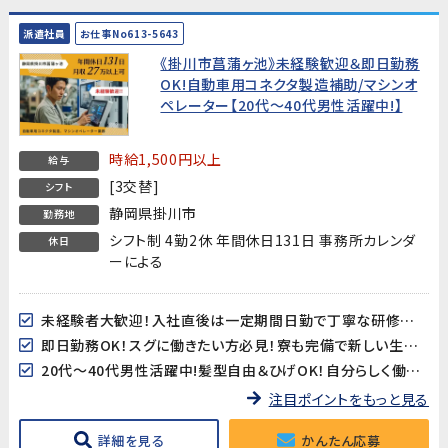
派遣社員
お仕事No613-5643
《掛川市菖蒲ヶ池》未経験歓迎＆即日勤務
OK!自動車用コネクタ製造補助/マシンオ
ペレーター【20代～40代男性活躍中!】
時給1,500円以上
給与
[3交替]
シフト
静岡県掛川市
勤務地
シフト制 4勤2休 年間休日131日 事務所カレンダ
休日
ーによる
未経験者大歓迎！入社直後は一定期間日勤で丁寧な研修がありますので安心してスタートできます!
即日勤務OK！スグに働きたい方必見！寮も完備で新しい生活をすぐにスタートできます!
20代～40代男性活躍中!髪型自由＆ひげOK！自分らしく働けます!
注目ポイントをもっと見る
詳細を見る
かんたん応募