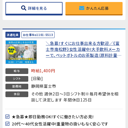
詳細を見る
かんたん応募
派遣社員
お仕事No1101-5513
＼急募！すぐにお仕事出来る方歓迎／《富
士市南松野》女性活躍中!大手飲料メーカ
ーで、ペットボトルのお茶製造（原料計量、
小分け作業）【未経験からでも始め易いお
仕事です!】
時給1,400円
給与
[日勤]
シフト
静岡県富士市
勤務地
その他 週休2日～3日シフト制※毎月希望休を相
休日
談して決定します 年間休日125日
★急募★即日勤務OK!すぐに働きたい方必見!
20代～40代女性活躍中!重量物の扱いもなく安心です