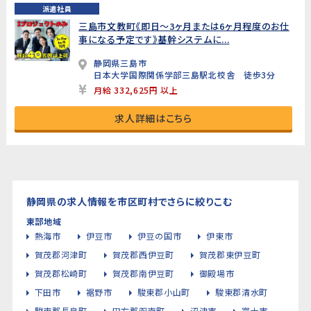
派遣社員
三島市文教町《即日～3ヶ月または6ヶ月程度のお仕
事になる予定です》基幹システムに...
静岡県三島市
日本大学国際関係学部三島駅北校舎 徒歩3分
月給 332,625円 以上
求人詳細はこちら
静岡県の求人情報を市区町村でさらに絞りこむ
東部地域
熱海市
伊豆市
伊豆の国市
伊東市
賀茂郡河津町
賀茂郡西伊豆町
賀茂郡東伊豆町
賀茂郡松崎町
賀茂郡南伊豆町
御殿場市
下田市
裾野市
駿東郡小山町
駿東郡清水町
駿東郡長泉町
田方郡函南町
沼津市
富士市