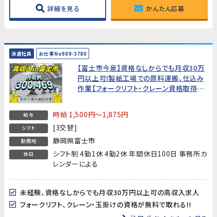
詳細を見る
かんたん応募
派遣社員
お仕事No989-3780
【富士市今泉】資格なしからでも月収30万
円以上可!製紙工場での原料運搬、仕込み
作業【フォークリフト・クレーン資格取得支
援付】
時給 1,500円～1,875円
給与
[3交替]
シフト
静岡県富士市
勤務地
シフト制 4勤1休 4勤2休 年間休日100日 事務所カ
休日
レンダーによる
未経験、資格なしからでも月収30万円以上可の高収入求人
フォークリフト、クレーン・玉掛けの資格が無料で取れる!!