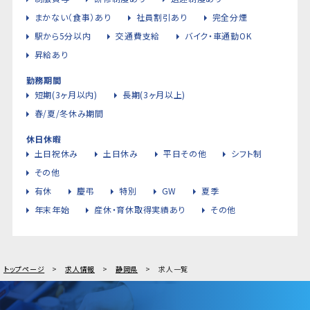
まかない（食事）あり
社員割引あり
完全分煙
駅から5分以内
交通費支給
バイク・車通勤OK
昇給あり
勤務期間
短期(3ヶ月以内)
長期(3ヶ月以上)
春/夏/冬休み期間
休日休暇
土日祝休み
土日休み
平日その他
シフト制
その他
有休
慶弔
特別
GW
夏季
年末年始
産休・育休取得実績あり
その他
トップページ
求人情報
静岡県
求人一覧