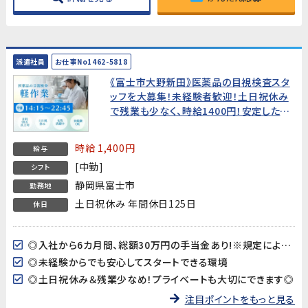
派遣社員
お仕事No1462-5818
《富士市大野新田》医薬品の目視検査スタ
ッフを大募集！未経験者歓迎！土日祝休み
で残業も少なく、時給1400円！安定した環
境で働きませんか？20代～30代女性活躍
中!★総額30万円の手当金あり★
時給 1,400円
給与
[中勤]
シフト
静岡県富士市
勤務地
土日祝休み 年間休日125日
休日
◎入社から6カ月間、総額30万円の手当金あり!※規定による支給
◎未経験からでも安心してスタートできる環境
◎土日祝休み＆残業少なめ！プライベートも大切にできます◎
注目ポイントをもっと見る