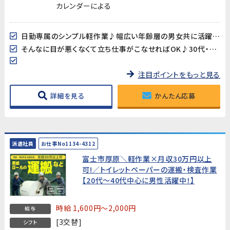
カレンダーによる
日勤専属のシンプル軽作業♪幅広い年齢層の男女共に活躍中!
そんなに目が悪くなくて立ち仕事がこなせればOK♪30代・40代スタッフ多数在籍中‼
注目ポイントをもっと見る
詳細を見る
かんたん応募
派遣社員
お仕事No1134-4312
富士市厚原＼軽作業×月収30万円以上
可!／トイレットペーパーの運搬・検査作業
【20代～40代中心に男性活躍中！】
時給 1,600円～2,000円
給与
[3交替]
シフト