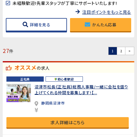
未経験歓迎!先輩スタッフが丁寧にサポートいたします!
注目ポイントをもっと見る
詳細を見る
かんたん応募
27
件
1
2
>
オススメ
の求人
正社員
初心者歓迎
沼津市松長《正社員》総務人事職/一緒に会社を盛り
上げてくれる仲間を募集します!【...
静岡県沼津市
求人詳細はこちら