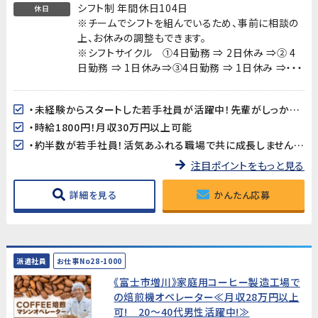
シフト制 年間休日104日
休日
※チームでシフトを組んでいるため、事前に相談の
上、お休みの調整もできます。
※シフトサイクル ①4日勤務 ⇒ 2日休み ⇒② 4
日勤務 ⇒ 1日休み⇒③4日勤務 ⇒ 1日休み ⇒・・・
・未経験からスタートした若手社員が活躍中！先輩がしっかりサポートします。
・時給1800円！月収30万円以上可能
・約半数が若手社員！活気あふれる職場で共に成長しませんか？
注目ポイントをもっと見る
詳細を見る
かんたん応募
派遣社員
お仕事No28-1000
《富士市増川》家庭用コーヒー製造工場で
の焙煎機オペレーター≪月収28万円以上
可! 20～40代男性活躍中!≫