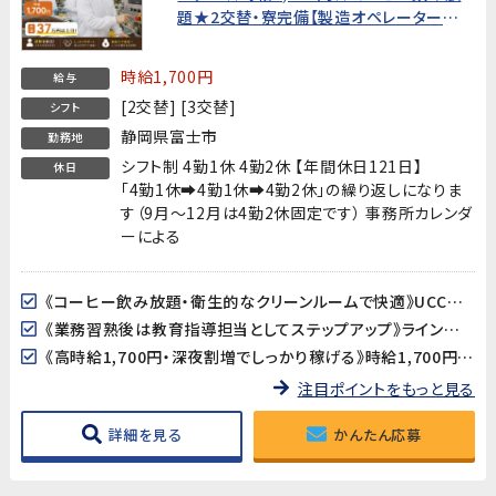
題★2交替・寮完備【製造オペレーター経
験者歓迎・20代〜40代男性活躍中！】
時給1,700円
給与
[2交替] [3交替]
シフト
静岡県富士市
勤務地
シフト制 4勤1休 4勤2休 【年間休日121日】
休日
「4勤1休➡4勤1休➡4勤2休」の繰り返しになりま
す（9月～12月は4勤2休固定です） 事務所カレンダ
ーによる
《コーヒー飲み放題・衛生的なクリーンルームで快適》UCCの食品工場で、休憩時間にコーヒーが飲み放題！クリーンルーム（フル装備）・全体空調完備の清潔で快適な環境で働けます。
《業務習熟後は教育指導担当としてステップアップ》ライン作業を覚えた後は、当社スタッフや協力会社の作業者への教育・指導もお任せします。リーダー・指導者としてのキャリアを積みたい方に最適なポジションです。
《高時給1,700円・深夜割増でしっかり稼げる》時給1,700円に残業・深夜手当加算➡月収37万円以上可能!
注目ポイントをもっと見る
詳細を見る
かんたん応募