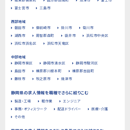
富士宮市
三島市
西部地域
磐田市
御前崎市
掛川市
菊川市
湖西市
周智郡森町
袋井市
浜松市中央区
浜松市浜名区
浜松市天竜区
中部地域
静岡市葵区
静岡市清水区
静岡市駿河区
島田市
榛原郡川根本町
榛原郡吉田町
藤枝市
牧之原市
焼津市
静岡県の求人情報を職種でさらに絞りこむ
製造・工場
軽作業
エンジニア
事務・オフィスワーク
配送ドライバー
医療・介護
その他