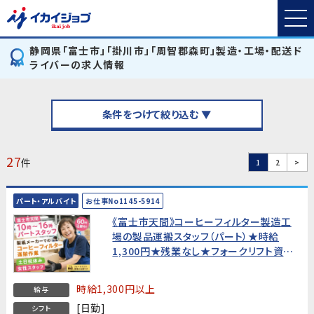
静岡県「富士市」「掛川市」「周智郡森町」製造・工場・配送ド
ライバーの求人情報
条件をつけて絞り込む ▼
27
件
1
2
>
パート・アルバイト
お仕事No1145-5914
《富士市天間》コーヒーフィルター製造工
場の製品運搬スタッフ（パート）★時給
1,300円★残業なし★フォークリフト資格
必須・60代活躍中！
時給1,300円以上
給与
[日勤]
シフト