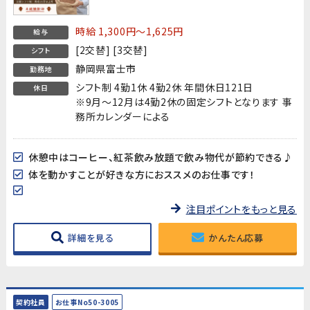
時給 1,300円～1,625円
給与
[2交替] [3交替]
シフト
静岡県富士市
勤務地
シフト制 4勤1休 4勤2休 年間休日121日
休日
※9月～12月は4勤2休の固定シフトとなります 事
務所カレンダーによる
休憩中はコーヒー、紅茶飲み放題で飲み物代が節約できる♪
体を動かすことが好きな方におススメのお仕事です！
注目ポイントをもっと見る
詳細を見る
かんたん応募
契約社員
お仕事No50-3005