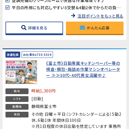
空調完備のクリーンルームで快適な作業環境です♪
平日の所用にも対応しやすい3交替＆4勤2休でからだの負担も軽減。
注目ポイントをもっと見る
詳細を見る
かんたん応募
派遣社員
お仕事No733-5519
《富士市》日勤専属キッチンペーパー等の
検査・梱包・箱詰め作業マシンオペレータ
ー ≫≫30代・40代男女活躍中♪
時給1,300円
給与
[日勤]
シフト
静岡県富士市
勤務地
その他 日曜＋平日（シフトカレンダーによる）5勤2
休日
休、6勤1休 年間休日100日
※月1日程度の休日出勤を想定しています 事務所