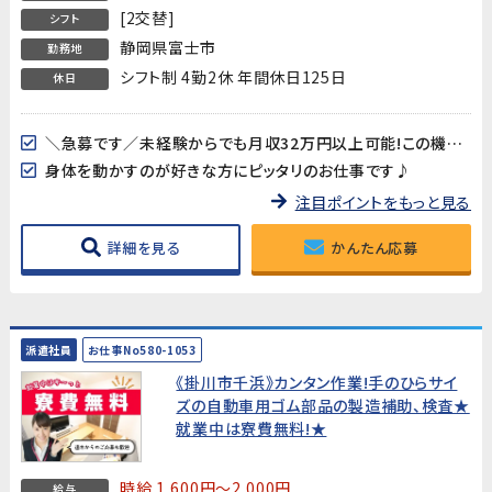
[2交替]
シフト
静岡県富士市
勤務地
シフト制 4勤2休 年間休日125日
休日
＼急募です／未経験からでも月収32万円以上可能!この機会をお見逃しなく!
身体を動かすのが好きな方にピッタリのお仕事です♪
注目ポイントをもっと見る
詳細を見る
かんたん応募
派遣社員
お仕事No580-1053
《掛川市千浜》カンタン作業!手のひらサイ
ズの自動車用ゴム部品の製造補助、検査★
就業中は寮費無料!★
時給 1,600円～2,000円
給与