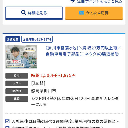
注目ポイントをもっと見る
詳細を見る
かんたん応募
派遣社員
お仕事No613-2874
《掛川市菖蒲ヶ池》＼月収27万円以上可／
自動車用電子部品(コネクタ)の製造補助
時給 1,500円～1,875円
給与
[3交替]
シフト
静岡県掛川市
勤務地
シフト制 4勤2休 年間休日120日 事務所カレンダ
休日
ーによる
入社直後は日勤のみで3週間程度、業務習得の為の研修となります。