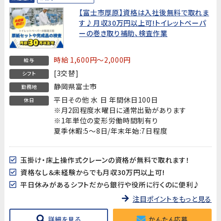
【富士市厚原】資格は入社後無料で取れま
す♪月収30万円以上可!トイレットペーパ
ーの巻き取り補助、検査作業
時給 1,600円～2,000円
給与
[3交替]
シフト
静岡県富士市
勤務地
平日その他 水 日 年間休日100日
休日
※月2回程度水曜日に通常出勤があります
※1年単位の変形労働時間制有り
夏季休暇:5～8日/年末年始:7日程度
玉掛け・床上操作式クレーンの資格が無料で取れます！
資格なし＆未経験からでも月収30万円以上可!
平日休みがあるシフトだから銀行や役所に行くのに便利♪
注目ポイントをもっと見る
詳細を見る
かんたん応募