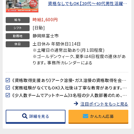
資格なしでもOK【20代～40代男性活躍
中!】
時給1,600円
給与
[日勤]
シフト
静岡県富士市
勤務地
土日休み 年間休日114日
休日
※土曜日の通常出勤あり(月１回程度)
※ゴールデンウィーク、夏季は4日程度の連休があ
ります。 事務所カレンダーによる
《資格取得支援あり》アーク溶接・ガス溶接の資格取得を会社がバックアップ！資格は持っていないけど取りたい方、大歓迎です。40歳以上の方は溶接資格が必須となります。
《実務経験がなくてもOK》入社後は丁寧な教育があります。資格は持っているが実務経験がない方も安心してスタートできます。
《少人数チームでアットホーム》3名程の少人数部署のため、コミュニケーションが取りやすく働きやすい環境です。
注目ポイントをもっと見る
詳細を見る
かんたん応募