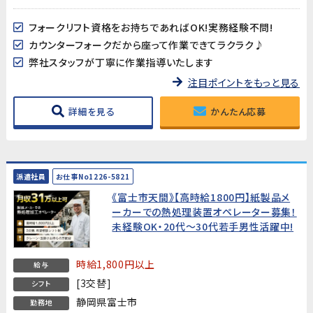
フォークリフト資格をお持ちであればOK!実務経験不問!
カウンターフォークだから座って作業できてラクラク♪
弊社スタッフが丁寧に作業指導いたします
注目ポイントをもっと見る
詳細を見る
かんたん応募
派遣社員
お仕事No1226-5821
《富士市天間》【高時給1800円】紙製品メ
ーカーでの熱処理装置オペレーター募集！
未経験OK・20代～30代若手男性活躍中!
時給1,800円以上
給与
[3交替]
シフト
静岡県富士市
勤務地