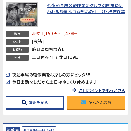
≪夜勤専属×軽作業≫クルマの屋根に使
われる軽量なゴム部品の仕上げ・検査作業
時給 1,150円～1,438円
給与
[夜勤]
シフト
静岡県周智郡森町
勤務地
土日休み 年間休日119日
休日
夜勤専属の軽作業をお探しの方にピッタリ!
休日出勤なしだから土日はゆっくり休めます♪
注目ポイントをもっと見る
詳細を見る
かんたん応募
派遣社員
お仕事No1134-4634