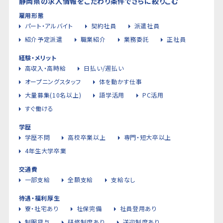
静岡県の求人情報をこだわり条件でさらに絞りこむ
雇用形態
パート・アルバイト
契約社員
派遣社員
紹介予定派遣
職業紹介
業務委託
正社員
経験・メリット
高収入・高時給
日払い/週払い
オープニングスタッフ
体を動かす仕事
大量募集(10名以上)
語学活用
PC活用
すぐ働ける
学歴
学歴不問
高校卒業以上
専門・短大卒以上
4年生大学卒業
交通費
一部支給
全額支給
支給なし
待遇・福利厚生
寮・社宅あり
社保完備
社員登用あり
制服貸与
研修制度あり
送迎制度あり