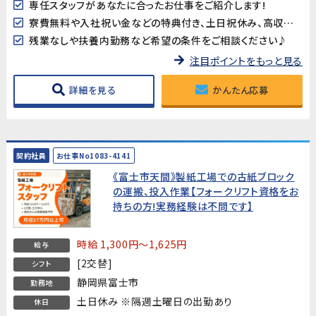
専任スタッフがあなたに合ったお仕事をご紹介します!
寮費無料や入社祝い金などの特典付き、土日祝休み、高収入など様々なお仕事を掲載中です
残業なしや扶養内勤務など希望の条件をご相談ください♪
注目ポイントをもっと見る
詳細を見る
かんたん応募
契約社員
お仕事No1083-4141
《富士市天間》製紙工場での古紙ブロック
の運搬、投入作業【フォークリフト資格をお
持ちの方!実務経験は不問です】
時給 1,300円～1,625円
給与
[2交替]
シフト
静岡県富士市
勤務地
土日休み ※隔週土曜日の出勤あり
休日