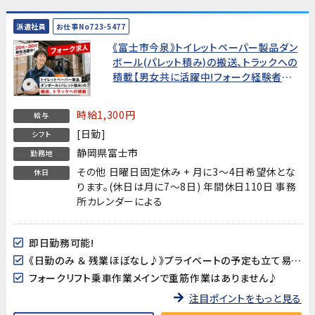
派遣社員
お仕事No723-5477
《富士市今泉》トイレットペーパー製品ダン
ボール(パレット積み)の搬送、トラックへの
積載【男女共に活躍中!フォーク経験者お
待ちしています!】
時給1,300円
給与
[日勤]
シフト
静岡県富士市
勤務地
その他 日曜日固定休み + 月に3～4日希望休とな
休日
ります。(休日は月に7～8日) 年間休日110日 事務
所カレンダーによる
即日勤務可能!
《日勤のみ ＆ 残業ほぼなし♪》プライベートの予定も立て易い!
フォークリフト乗車作業メインで重筋作業はありません♪
注目ポイントをもっと見る