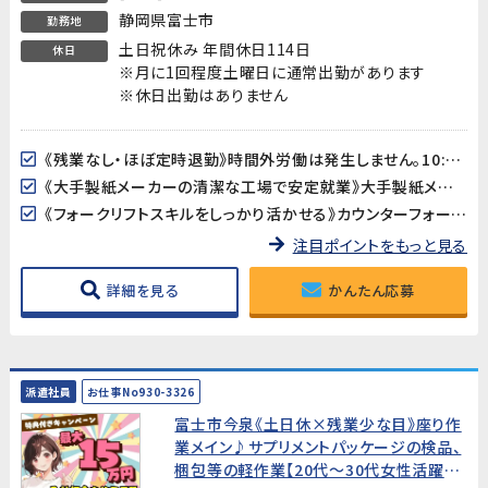
静岡県富士市
勤務地
土日祝休み 年間休日114日
休日
※月に1回程度土曜日に通常出勤があります
※休日出勤はありません
《残業なし・ほぼ定時退勤》時間外労働は発生しません。10:00〜16:00のパート勤務でメリハリよく働けます。家庭やプライベートとの両立がしやすい環境です。
《大手製紙メーカーの清潔な工場で安定就業》大手製紙メーカーの工場でのお仕事です。全体空調完備のきれいな環境で、長期的に安定して働けます。
《フォークリフトスキルをしっかり活かせる》カウンターフォークリフトを使った製品運搬がメインの業務です。取り扱う製品は最大10kg程度で、体への負担も少なめです。
注目ポイントをもっと見る
詳細を見る
かんたん応募
派遣社員
お仕事No930-3326
富士市今泉《土日休×残業少な目》座り作
業メイン♪サプリメントパッケージの検品、
梱包等の軽作業【20代～30代女性活躍中!