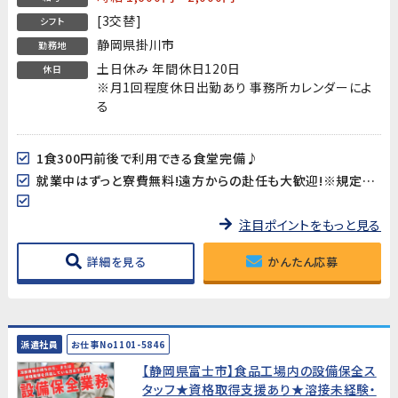
[3交替]
シフト
静岡県掛川市
勤務地
土日休み 年間休日120日
休日
※月1回程度休日出勤あり 事務所カレンダーによ
る
1食300円前後で利用できる食堂完備♪
就業中はずっと寮費無料!遠方からの赴任も大歓迎!※規定あり
注目ポイントをもっと見る
詳細を見る
かんたん応募
派遣社員
お仕事No1101-5846
【静岡県富士市】食品工場内の設備保全ス
タッフ★資格取得支援あり★溶接未経験・