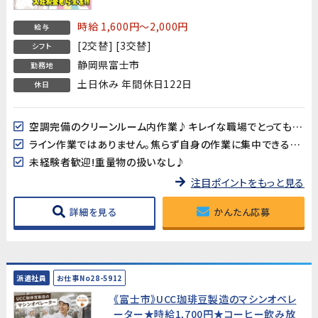
月収29万円以上可能】★入社祝金15万円
★
時給 1,600円～2,000円
給与
[2交替] [3交替]
シフト
静岡県富士市
勤務地
土日休み 年間休日122日
休日
空調完備のクリーンルーム内作業♪キレイな職場でとっても快適♪
ライン作業ではありません。焦らず自身の作業に集中できる環境です。
未経験者歓迎!重量物の扱いなし♪
注目ポイントをもっと見る
詳細を見る
かんたん応募
派遣社員
お仕事No28-5912
《富士市》UCC珈琲豆製造のマシンオペレ
ーター★時給1,700円★コーヒー飲み放