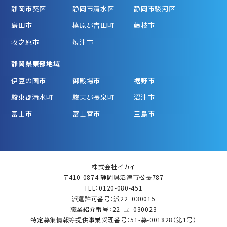
静岡市葵区
静岡市清水区
静岡市駿河区
島田市
榛原郡吉田町
藤枝市
牧之原市
焼津市
静岡県東部地域
伊豆の国市
御殿場市
裾野市
駿東郡清水町
駿東郡長泉町
沼津市
富士市
富士宮市
三島市
株式会社イカイ
〒410-0874 静岡県沼津市松長787
TEL：0120-080-451
派遣許可番号：派22−030015
職業紹介番号：22–ユ–030023
特定募集情報等提供事業受理番号：51-募-001828（第1号）