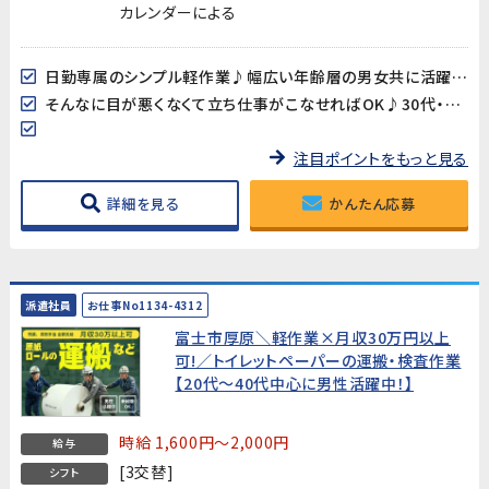
カレンダーによる
日勤専属のシンプル軽作業♪幅広い年齢層の男女共に活躍中!
そんなに目が悪くなくて立ち仕事がこなせればOK♪30代・40代スタッフ多数在籍中‼
注目ポイントをもっと見る
詳細を見る
かんたん応募
派遣社員
お仕事No1134-4312
富士市厚原＼軽作業×月収30万円以上
可!／トイレットペーパーの運搬・検査作業
【20代～40代中心に男性活躍中！】
時給 1,600円～2,000円
給与
[3交替]
シフト