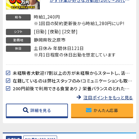
性活躍中!】★新生活を応援!入社特典あり
★
時給1,240円
給与
※1回目の契約更新後から時給1,280円にＵP!
[日勤] [夜勤] [2交替]
シフト
静岡県牧之原市
勤務地
土日休み 年間休日121日
休日
※月1日程度の休日出勤を想定しています
未経験者大歓迎!7割以上の方が未経験からスタートし、活躍されています!弊社管理者が常駐していますので、相談事などもし易い環境です
在籍しているのは弊社スタッフのみ!コミュニケーションも取り易く、初心者の方にもしっかりフォローが付きます!
200円前後で利用できる食堂あり♪栄養バランスのとれたメニューが揃っています!
注目ポイントをもっと見る
詳細を見る
かんたん応募