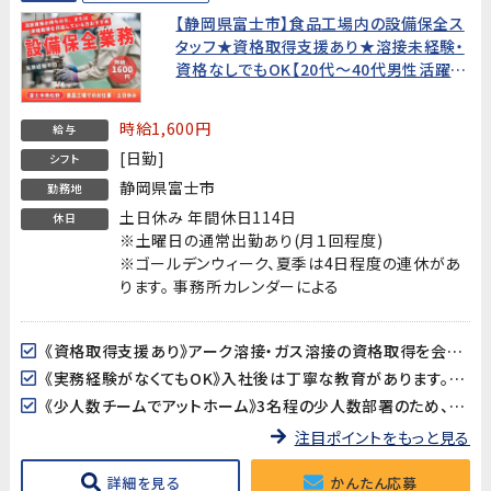
【静岡県富士市】食品工場内の設備保全ス
タッフ★資格取得支援あり★溶接未経験・
資格なしでもOK【20代～40代男性活躍
中!】
時給1,600円
給与
[日勤]
シフト
静岡県富士市
勤務地
土日休み 年間休日114日
休日
※土曜日の通常出勤あり(月１回程度)
※ゴールデンウィーク、夏季は4日程度の連休があ
ります。 事務所カレンダーによる
《資格取得支援あり》アーク溶接・ガス溶接の資格取得を会社がバックアップ！資格は持っていないけど取りたい方、大歓迎です。40歳以上の方は溶接資格が必須となります。
《実務経験がなくてもOK》入社後は丁寧な教育があります。資格は持っているが実務経験がない方も安心してスタートできます。
《少人数チームでアットホーム》3名程の少人数部署のため、コミュニケーションが取りやすく働きやすい環境です。
注目ポイントをもっと見る
詳細を見る
かんたん応募