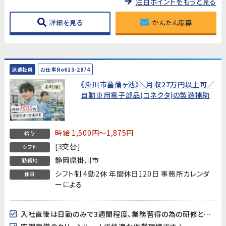
注目ポイントをもっと見る
詳細を見る
かんたん応募
派遣社員
お仕事No613-2874
《掛川市菖蒲ヶ池》＼月収27万円以上可／
自動車用電子部品(コネクタ)の製造補助
時給 1,500円～1,875円
給与
[3交替]
シフト
静岡県掛川市
勤務地
シフト制 4勤2休 年間休日120日 事務所カレンダ
休日
ーによる
入社直後は日勤のみで3週間程度、業務習得の為の研修となります。