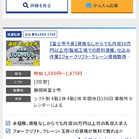
詳細を見る
かんたん応募
派遣社員
お仕事No989-3780
【富士市今泉】資格なしからでも月収30万
円以上可!製紙工場での原料運搬、仕込み
作業【フォークリフト・クレーン資格取得支
援付】
時給 1,500円～1,875円
給与
[3交替]
シフト
静岡県富士市
勤務地
シフト制 4勤1休 4勤2休 年間休日100日 事務所カ
休日
レンダーによる
未経験、資格なしからでも月収30万円以上可の高収入求人
フォークリフト、クレーン・玉掛けの資格が無料で取れる!!