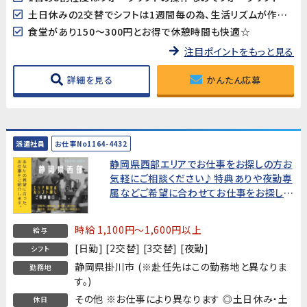
土日休みの2交替でシフトは1週間毎の為、生活リズムが作りやすい♪
食堂があり150～300円とお得で休憩時間も快適☆
注目ポイントをもっと見る
詳細を見る
かんたん応募
派遣社員
お仕事No1164-4432
静岡県西部エリアでお仕事をお探しの方お
気軽にご相談ください♪特典ありや夜勤専
属などご希望に合わせてお仕事をお探しし
ます!
時給 1,100円～1,600円以上
給与
[日勤] [2交替] [3交替] [夜勤]
シフト
静岡県掛川市 (※赴任先はこの勤務地と異なりま
勤務地
す。)
その他 ※お仕事により異なります ◎土日休み・土
休日