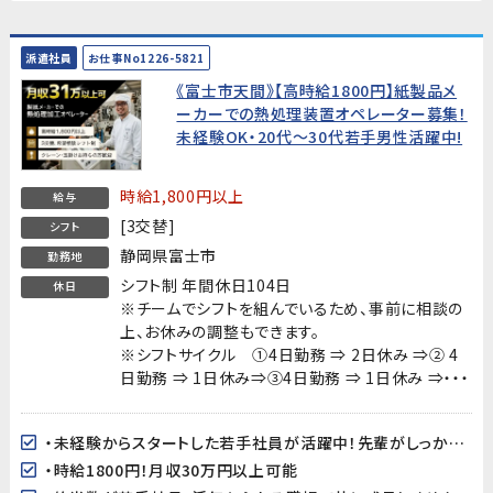
派遣社員
お仕事No1226-5821
《富士市天間》【高時給1800円】紙製品メ
ーカーでの熱処理装置オペレーター募集！
未経験OK・20代～30代若手男性活躍中!
時給1,800円以上
給与
[3交替]
シフト
静岡県富士市
勤務地
シフト制 年間休日104日
休日
※チームでシフトを組んでいるため、事前に相談の
上、お休みの調整もできます。
※シフトサイクル ①4日勤務 ⇒ 2日休み ⇒② 4
日勤務 ⇒ 1日休み⇒③4日勤務 ⇒ 1日休み ⇒・・・
・未経験からスタートした若手社員が活躍中！先輩がしっかりサポートします。
・時給1800円！月収30万円以上可能