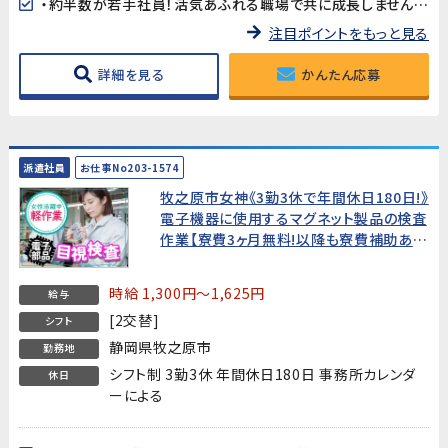
・約半数が若手社員！活気あふれる職場で共に成長しませんか？
注目ポイントをもっと見る
詳細を見る
かんたん応募
派遣社員
お仕事No203-1574
牧之原市女神《3勤3休で年間休日180日!》
電子機器に使用するマグネット製品の検査
作業【寮費3ヶ月無料!以降も寮費補助あ
り】
時給 1,300円～1,625円
給与
[2交替]
シフト
静岡県牧之原市
勤務地
シフト制 3勤3休 年間休日180日 事務所カレンダ
休日
ーによる