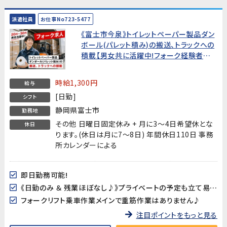
派遣社員
お仕事No723-5477
《富士市今泉》トイレットペーパー製品ダン
ボール(パレット積み)の搬送、トラックへの
積載【男女共に活躍中!フォーク経験者お
待ちしています!】
時給1,300円
給与
[日勤]
シフト
静岡県富士市
勤務地
その他 日曜日固定休み + 月に3～4日希望休とな
休日
ります。(休日は月に7～8日) 年間休日110日 事務
所カレンダーによる
即日勤務可能!
《日勤のみ ＆ 残業ほぼなし♪》プライベートの予定も立て易い!
フォークリフト乗車作業メインで重筋作業はありません♪
注目ポイントをもっと見る