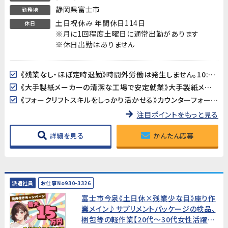
静岡県富士市
勤務地
土日祝休み 年間休日114日
休日
※月に1回程度土曜日に通常出勤があります
※休日出勤はありません
《残業なし・ほぼ定時退勤》時間外労働は発生しません。10:00〜16:00のパート勤務でメリハリよく働けます。家庭やプライベートとの両立がしやすい環境です。
《大手製紙メーカーの清潔な工場で安定就業》大手製紙メーカーの工場でのお仕事です。全体空調完備のきれいな環境で、長期的に安定して働けます。
《フォークリフトスキルをしっかり活かせる》カウンターフォークリフトを使った製品運搬がメインの業務です。取り扱う製品は最大10kg程度で、体への負担も少なめです。
注目ポイントをもっと見る
詳細を見る
かんたん応募
派遣社員
お仕事No930-3326
富士市今泉《土日休×残業少な目》座り作
業メイン♪サプリメントパッケージの検品、
梱包等の軽作業【20代～30代女性活躍中!