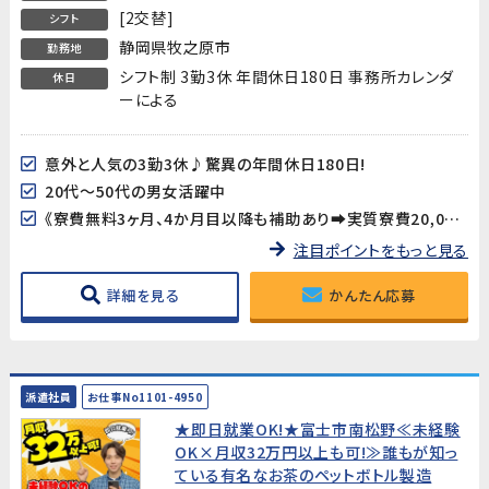
[2交替]
シフト
静岡県牧之原市
勤務地
シフト制 3勤3休 年間休日180日 事務所カレンダ
休日
ーによる
意外と人気の3勤3休♪驚異の年間休日180日!
20代～50代の男女活躍中
《寮費無料3ヶ月、4か月目以降も補助あり➡実質寮費20,000円/月》
注目ポイントをもっと見る
詳細を見る
かんたん応募
派遣社員
お仕事No1101-4950
★即日就業OK!★富士市南松野≪未経験
OK×月収32万円以上も可!≫誰もが知っ
ている有名なお茶のペットボトル製造