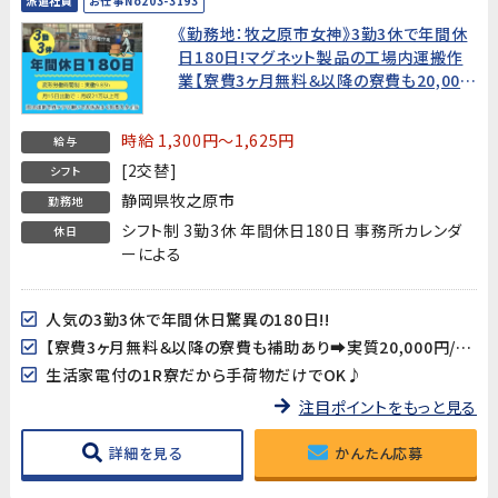
派遣社員
お仕事No203-3193
《勤務地：牧之原市女神》3勤3休で年間休
日180日!マグネット製品の工場内運搬作
業【寮費3ヶ月無料＆以降の寮費も20,000
円/月!】
時給 1,300円～1,625円
給与
[2交替]
シフト
静岡県牧之原市
勤務地
シフト制 3勤3休 年間休日180日 事務所カレンダ
休日
ーによる
人気の3勤3休で年間休日驚異の180日!!
【寮費3ヶ月無料＆以降の寮費も補助あり➡実質20,000円/月!】
生活家電付の1R寮だから手荷物だけでOK♪
注目ポイントをもっと見る
詳細を見る
かんたん応募