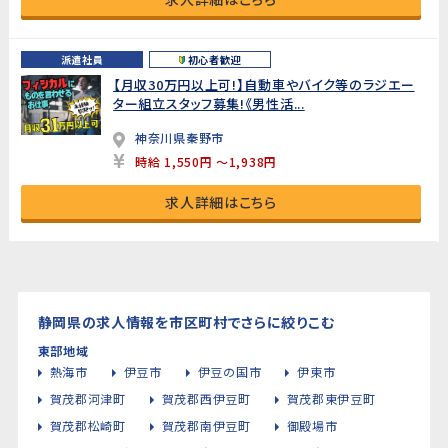
派遣社員
初心者歓迎
【月収30万円以上可!】自動車やバイク等のラジエー
ター組立スタッフ募集!《男性活...
神奈川県秦野市
時給 1,550円 ～1,938円
求人詳細はこちら
静岡県の求人情報を市区町村でさらに絞りこむ
東部地域
熱海市
伊豆市
伊豆の国市
伊東市
賀茂郡河津町
賀茂郡西伊豆町
賀茂郡東伊豆町
賀茂郡松崎町
賀茂郡南伊豆町
御殿場市