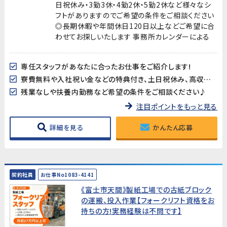
日祝休み・3勤3休・4勤2休・5勤2休など様々なシ
フトがありますのでご希望の条件をご相談ください
◎長期休暇や年間休日120日以上などご希望に合
わせてお探しいたします 事務所カレンダーによる
専任スタッフがあなたに合ったお仕事をご紹介します!
寮費無料や入社祝い金などの特典付き、土日祝休み、高収入など様々なお仕事を掲載中です
残業なしや扶養内勤務など希望の条件をご相談ください♪
注目ポイントをもっと見る
詳細を見る
かんたん応募
契約社員
お仕事No1083-4141
《富士市天間》製紙工場での古紙ブロック
の運搬、投入作業【フォークリフト資格をお
持ちの方!実務経験は不問です】