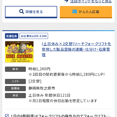
注目ポイントをもっと見る
詳細を見る
かんたん応募
派遣社員
お仕事No205-5246
(土日休み×2交替)リーチフォークリフトを
使用した製品空箱の運搬・仕分け・在庫管
理
時給1,240円
給与
※1回目の契約更新後から時給1,280円にＵP!
[2交替]
シフト
静岡県牧之原市
勤務地
土日休み 年間休日121日
休日
※月1日程度の休日出勤を想定しています
1日の8割程度はフォークリフトの操作なのでフォークリフト作業が好きな方にはおすすめ！