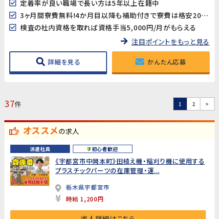
定着率が良い職場で長い方は5年以上在籍中
3ヶ月間寮費無料!4か月目以降も補助付きで寮費は格安20,000円♪
検査の社内資格を取れば資格手当5,000円/月がもらえる
注目ポイントをもっと見る
詳細を見る
かんたん応募
37
件
1
2
>
オススメ
の求人
派遣社員
初心者歓迎
《宇都宮市中岡本町》田植え機・稲刈り機に使用する
プラスチックパーツの在庫管理・運...
栃木県宇都宮市
時給 1,200円
求人詳細はこちら