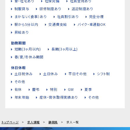
寮・社宅あり
社保完備
社員登用あり
制服貸与
研修制度あり
送迎制度あり
まかない（食事）あり
社員割引あり
完全分煙
駅から5分以内
交通費支給
バイク・車通勤OK
昇給あり
勤務期間
短期(3ヶ月以内)
長期(3ヶ月以上)
春/夏/冬休み期間
休日休暇
土日祝休み
土日休み
平日その他
シフト制
その他
有休
慶弔
特別
GW
夏季
年末年始
産休・育休取得実績あり
その他
トップページ
求人情報
静岡県
求人一覧