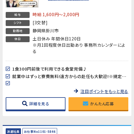
時給 1,600円～2,000円
給与
[3交替]
シフト
静岡県掛川市
勤務地
土日休み 年間休日120日
休日
※月1回程度休日出勤あり 事務所カレンダーによ
る
1食300円前後で利用できる食堂完備♪
就業中はずっと寮費無料!遠方からの赴任も大歓迎!※規定あり
注目ポイントをもっと見る
詳細を見る
かんたん応募
派遣社員
お仕事No1101-5846