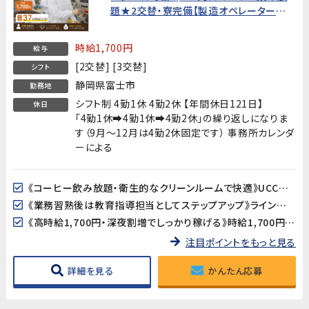
題★2交替・寮完備【製造オペレーター経
験者歓迎・20代〜40代男性活躍中！】
時給1,700円
給与
[2交替] [3交替]
シフト
静岡県富士市
勤務地
シフト制 4勤1休 4勤2休 【年間休日121日】
休日
「4勤1休➡4勤1休➡4勤2休」の繰り返しになりま
す（9月～12月は4勤2休固定です） 事務所カレンダ
ーによる
《コーヒー飲み放題・衛生的なクリーンルームで快適》UCCの食品工場で、休憩時間にコーヒーが飲み放題！クリーンルーム（フル装備）・全体空調完備の清潔で快適な環境で働けます。
《業務習熟後は教育指導担当としてステップアップ》ライン作業を覚えた後は、当社スタッフや協力会社の作業者への教育・指導もお任せします。リーダー・指導者としてのキャリアを積みたい方に最適なポジションです。
《高時給1,700円・深夜割増でしっかり稼げる》時給1,700円に残業・深夜手当加算➡月収37万円以上可能!
注目ポイントをもっと見る
詳細を見る
かんたん応募