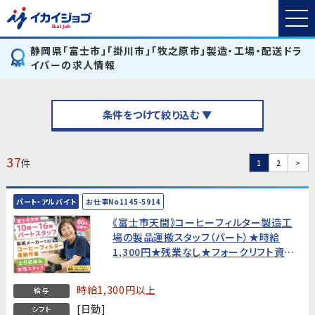
静岡県「富士市」「掛川市」「牧之原市」製造・工場・配送ドラ
イバーの求人情報
条件をつけて絞り込む ▼
37
件
1
2
>
パート・アルバイト
お仕事No1145-5914
《富士市天間》コーヒーフィルター製造工
場の製品運搬スタッフ（パート）★時給
1,300円★残業なし★フォークリフト資格
必須・60代活躍中！
時給1,300円以上
給与
[日勤]
シフト