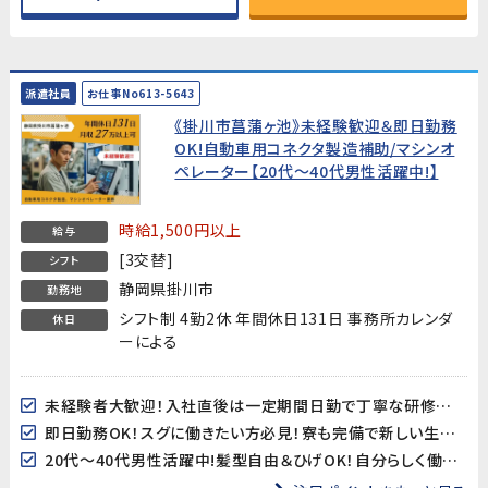
派遣社員
お仕事No613-5643
《掛川市菖蒲ヶ池》未経験歓迎＆即日勤務
OK!自動車用コネクタ製造補助/マシンオ
ペレーター【20代～40代男性活躍中!】
時給1,500円以上
給与
[3交替]
シフト
静岡県掛川市
勤務地
シフト制 4勤2休 年間休日131日 事務所カレンダ
休日
ーによる
未経験者大歓迎！入社直後は一定期間日勤で丁寧な研修がありますので安心してスタートできます!
即日勤務OK！スグに働きたい方必見！寮も完備で新しい生活をすぐにスタートできます!
20代～40代男性活躍中!髪型自由＆ひげOK！自分らしく働けます!