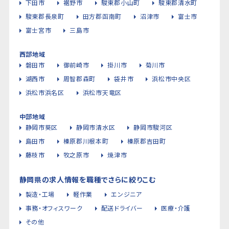
下田市
裾野市
駿東郡小山町
駿東郡清水町
駿東郡長泉町
田方郡函南町
沼津市
富士市
富士宮市
三島市
西部地域
磐田市
御前崎市
掛川市
菊川市
湖西市
周智郡森町
袋井市
浜松市中央区
浜松市浜名区
浜松市天竜区
中部地域
静岡市葵区
静岡市清水区
静岡市駿河区
島田市
榛原郡川根本町
榛原郡吉田町
藤枝市
牧之原市
焼津市
静岡県の求人情報を職種でさらに絞りこむ
製造・工場
軽作業
エンジニア
事務・オフィスワーク
配送ドライバー
医療・介護
その他