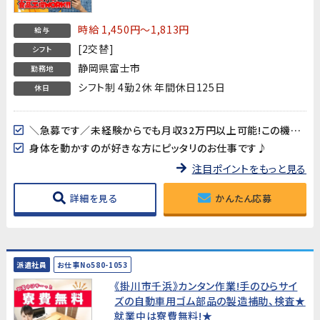
時給 1,450円～1,813円
給与
[2交替]
シフト
静岡県富士市
勤務地
シフト制 4勤2休 年間休日125日
休日
＼急募です／未経験からでも月収32万円以上可能!この機会をお見逃しなく!
身体を動かすのが好きな方にピッタリのお仕事です♪
注目ポイントをもっと見る
詳細を見る
かんたん応募
派遣社員
お仕事No580-1053
《掛川市千浜》カンタン作業!手のひらサイ
ズの自動車用ゴム部品の製造補助、検査★
就業中は寮費無料!★