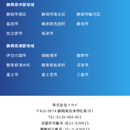
静岡県中部地域
静岡市葵区
静岡市清水区
静岡市駿河区
島田市
榛原郡吉田町
藤枝市
牧之原市
焼津市
静岡県東部地域
伊豆の国市
御殿場市
裾野市
駿東郡清水町
駿東郡長泉町
沼津市
富士市
富士宮市
三島市
株式会社イカイ
〒410-0874 静岡県沼津市松長787
TEL：0120-080-451
派遣許可番号：派22−030015
職業紹介番号：22–ユ–030023