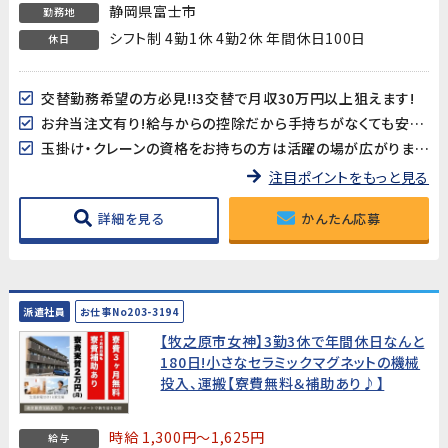
静岡県富士市
勤務地
シフト制 4勤1休 4勤2休 年間休日100日
休日
交替勤務希望の方必見!!3交替で月収30万円以上狙えます!
お弁当注文有り!給与からの控除だから手持ちがなくても安心♪
玉掛け・クレーンの資格をお持ちの方は活躍の場が広がります！※資格必須ではありません
注目ポイントをもっと見る
詳細を見る
かんたん応募
派遣社員
お仕事No203-3194
【牧之原市女神】3勤3休で年間休日なんと
180日!小さなセラミックマグネットの機械
投入、運搬【寮費無料＆補助あり♪】
時給 1,300円～1,625円
給与