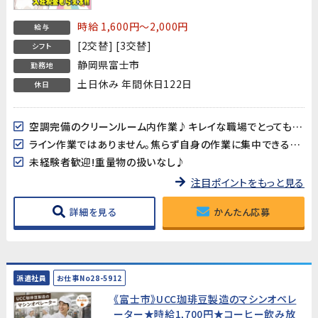
月収29万円以上可能】★入社祝金15万円
★
時給 1,600円～2,000円
給与
[2交替] [3交替]
シフト
静岡県富士市
勤務地
土日休み 年間休日122日
休日
空調完備のクリーンルーム内作業♪キレイな職場でとっても快適♪
ライン作業ではありません。焦らず自身の作業に集中できる環境です。
未経験者歓迎!重量物の扱いなし♪
注目ポイントをもっと見る
詳細を見る
かんたん応募
派遣社員
お仕事No28-5912
《富士市》UCC珈琲豆製造のマシンオペレ
ーター★時給1,700円★コーヒー飲み放