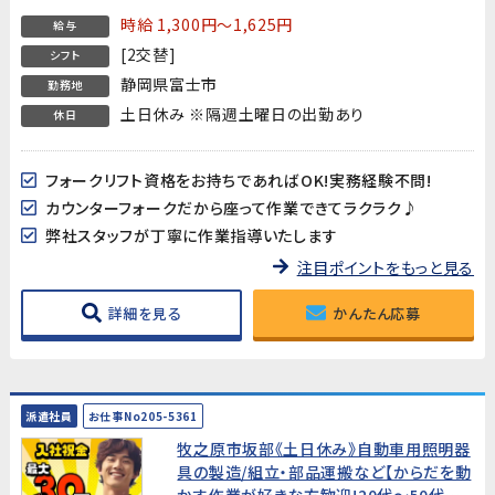
時給 1,300円～1,625円
給与
[2交替]
シフト
静岡県富士市
勤務地
土日休み ※隔週土曜日の出勤あり
休日
フォークリフト資格をお持ちであればOK!実務経験不問!
カウンターフォークだから座って作業できてラクラク♪
弊社スタッフが丁寧に作業指導いたします
注目ポイントをもっと見る
詳細を見る
かんたん応募
派遣社員
お仕事No205-5361
牧之原市坂部《土日休み》自動車用照明器
具の製造/組立・部品運搬など【からだを動
かす作業が好きな方歓迎!20代～50代男