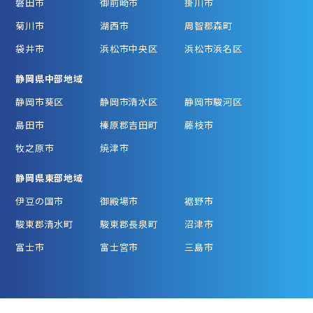
磐田市
御前崎市
掛川市
菊川市
湖西市
周智郡森町
袋井市
浜松市中央区
浜松市浜名区
静岡県中部地域
静岡市葵区
静岡市清水区
静岡市駿河区
島田市
榛原郡吉田町
藤枝市
牧之原市
焼津市
静岡県東部地域
伊豆の国市
御殿場市
裾野市
駿東郡清水町
駿東郡長泉町
沼津市
富士市
富士宮市
三島市