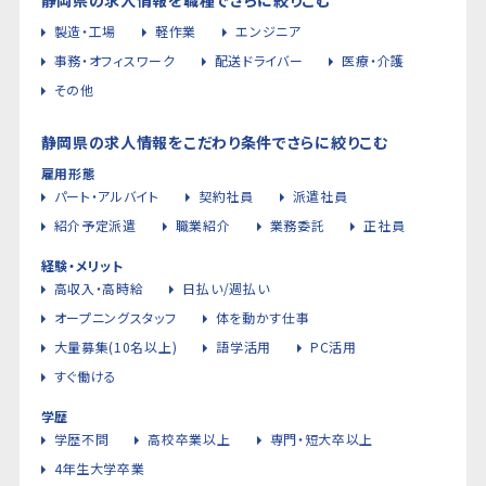
製造・工場
軽作業
エンジニア
事務・オフィスワーク
配送ドライバー
医療・介護
その他
静岡県の求人情報をこだわり条件でさらに絞りこむ
雇用形態
パート・アルバイト
契約社員
派遣社員
紹介予定派遣
職業紹介
業務委託
正社員
経験・メリット
高収入・高時給
日払い/週払い
オープニングスタッフ
体を動かす仕事
大量募集(10名以上)
語学活用
PC活用
すぐ働ける
学歴
学歴不問
高校卒業以上
専門・短大卒以上
4年生大学卒業