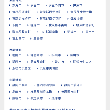
熱海市
伊豆市
伊豆の国市
伊東市
賀茂郡河津町
賀茂郡西伊豆町
賀茂郡東伊豆町
賀茂郡松崎町
賀茂郡南伊豆町
御殿場市
下田市
裾野市
駿東郡小山町
駿東郡清水町
駿東郡長泉町
田方郡函南町
沼津市
富士市
富士宮市
三島市
西部地域
磐田市
御前崎市
掛川市
菊川市
湖西市
周智郡森町
袋井市
浜松市中央区
浜松市浜名区
浜松市天竜区
中部地域
静岡市葵区
静岡市清水区
静岡市駿河区
島田市
榛原郡川根本町
榛原郡吉田町
藤枝市
牧之原市
焼津市
静岡県の求人情報を職種でさらに絞りこむ