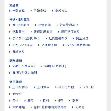
交通費
一部支給
全額支給
支給なし
待遇・福利厚生
寮・社宅あり
社保完備
社員登用あり
制服貸与
研修制度あり
送迎制度あり
まかない（食事）あり
社員割引あり
完全分煙
駅から5分以内
交通費支給
バイク・車通勤OK
昇給あり
勤務期間
短期(3ヶ月以内)
長期(3ヶ月以上)
春/夏/冬休み期間
休日休暇
土日祝休み
土日休み
平日その他
シフト制
その他
有休
慶弔
特別
GW
夏季
年末年始
産休・育休取得実績あり
その他