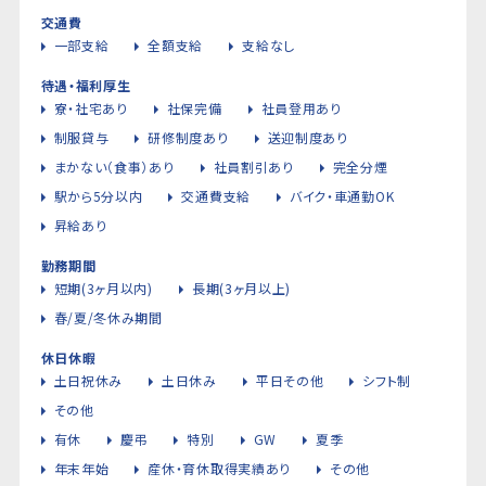
交通費
一部支給
全額支給
支給なし
待遇・福利厚生
寮・社宅あり
社保完備
社員登用あり
制服貸与
研修制度あり
送迎制度あり
まかない（食事）あり
社員割引あり
完全分煙
駅から5分以内
交通費支給
バイク・車通勤OK
昇給あり
勤務期間
短期(3ヶ月以内)
長期(3ヶ月以上)
春/夏/冬休み期間
休日休暇
土日祝休み
土日休み
平日その他
シフト制
その他
有休
慶弔
特別
GW
夏季
年末年始
産休・育休取得実績あり
その他