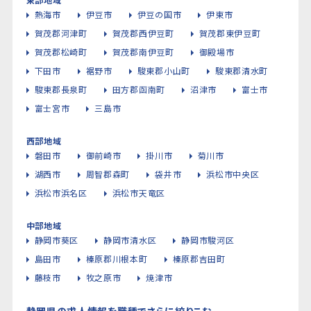
熱海市
伊豆市
伊豆の国市
伊東市
賀茂郡河津町
賀茂郡西伊豆町
賀茂郡東伊豆町
賀茂郡松崎町
賀茂郡南伊豆町
御殿場市
下田市
裾野市
駿東郡小山町
駿東郡清水町
駿東郡長泉町
田方郡函南町
沼津市
富士市
富士宮市
三島市
西部地域
磐田市
御前崎市
掛川市
菊川市
湖西市
周智郡森町
袋井市
浜松市中央区
浜松市浜名区
浜松市天竜区
中部地域
静岡市葵区
静岡市清水区
静岡市駿河区
島田市
榛原郡川根本町
榛原郡吉田町
藤枝市
牧之原市
焼津市
静岡県の求人情報を職種でさらに絞りこむ