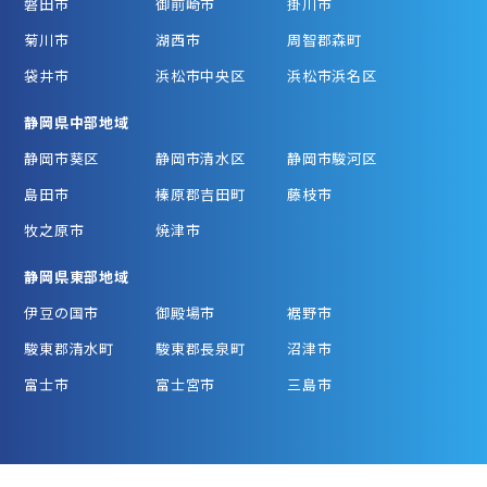
磐田市
御前崎市
掛川市
菊川市
湖西市
周智郡森町
袋井市
浜松市中央区
浜松市浜名区
静岡県中部地域
静岡市葵区
静岡市清水区
静岡市駿河区
島田市
榛原郡吉田町
藤枝市
牧之原市
焼津市
静岡県東部地域
伊豆の国市
御殿場市
裾野市
駿東郡清水町
駿東郡長泉町
沼津市
富士市
富士宮市
三島市