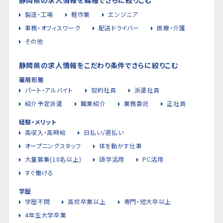
製造・工場
軽作業
エンジニア
事務・オフィスワーク
配送ドライバー
医療・介護
その他
静岡県の求人情報をこだわり条件でさらに絞りこむ
雇用形態
パート・アルバイト
契約社員
派遣社員
紹介予定派遣
職業紹介
業務委託
正社員
経験・メリット
高収入・高時給
日払い/週払い
オープニングスタッフ
体を動かす仕事
大量募集(10名以上)
語学活用
PC活用
すぐ働ける
学歴
学歴不問
高校卒業以上
専門・短大卒以上
4年生大学卒業