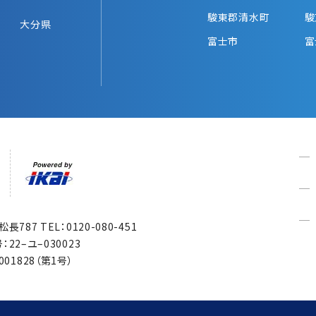
駿東郡清水町
駿
大分県
富士市
富
市松長787
TEL：0120-080-451
22–ユ–030023
1828（第1号）