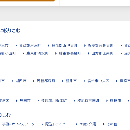
に絞りこむ
伊東市
賀茂郡河津町
賀茂郡西伊豆町
賀茂郡東伊豆町
賀
東郡小山町
駿東郡清水町
駿東郡長泉町
田方郡函南町
沼
川市
湖西市
周智郡森町
袋井市
浜松市中央区
浜松
駿河区
島田市
榛原郡川根本町
榛原郡吉田町
藤枝市
りこむ
事務・オフィスワーク
配送ドライバー
医療・介護
その他