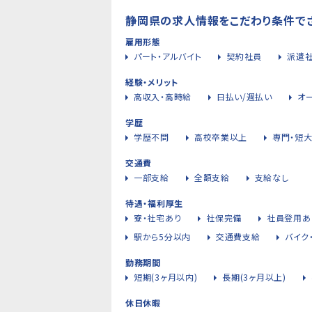
静岡県の求人情報をこだわり条件で
雇用形態
パート・アルバイト
契約社員
派遣
経験・メリット
高収入・高時給
日払い/週払い
オ
学歴
学歴不問
高校卒業以上
専門・短
交通費
一部支給
全額支給
支給なし
待遇・福利厚生
寮・社宅あり
社保完備
社員登用あ
駅から5分以内
交通費支給
バイク
勤務期間
短期(3ヶ月以内)
長期(3ヶ月以上)
休日休暇