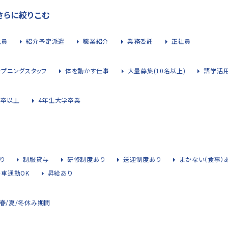
さらに絞りこむ
社員
紹介予定派遣
職業紹介
業務委託
正社員
ープニングスタッフ
体を動かす仕事
大量募集(10名以上)
語学活
大卒以上
4年生大学卒業
り
制服貸与
研修制度あり
送迎制度あり
まかない（食事）
・車通勤OK
昇給あり
春/夏/冬休み期間