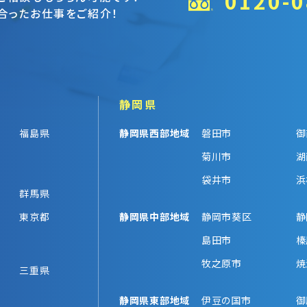
0120-0
合ったお仕事をご紹介！
静岡県
福島県
静岡県西部地域
磐田市
御
菊川市
湖
袋井市
浜
群馬県
東京都
静岡県中部地域
静岡市葵区
静
島田市
榛
牧之原市
焼
三重県
静岡県東部地域
伊豆の国市
御