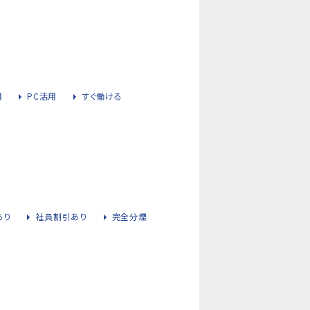
用
PC活用
すぐ働ける
あり
社員割引あり
完全分煙