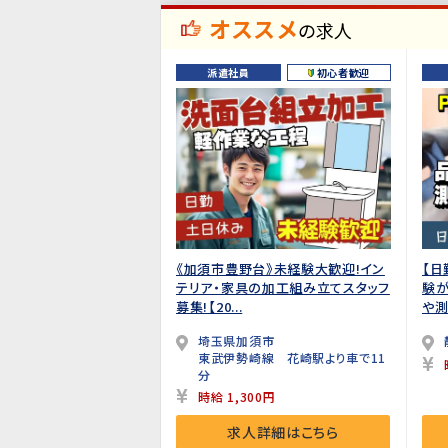
オススメ
の求人
派遣社員
初心者歓迎
《加須市豊野台》未経験大歓迎!イン
【日
テリア・家具の加工組み立てスタッフ
験
募集!【20...
や測定
埼玉県加須市
東武伊勢崎線 花崎駅より車で11
分
時給 1,300円
求人詳細はこちら