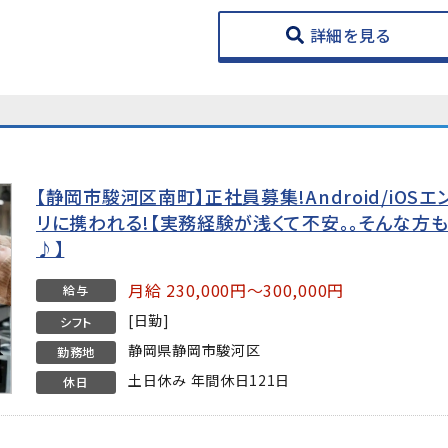
詳細を見る
【静岡市駿河区南町】正社員募集!Android/iO
リに携われる!【実務経験が浅くて不安。。そんな方
♪】
月給 230,000円～300,000円
給与
[日勤]
シフト
静岡県静岡市駿河区
勤務地
土日休み 年間休日121日
休日