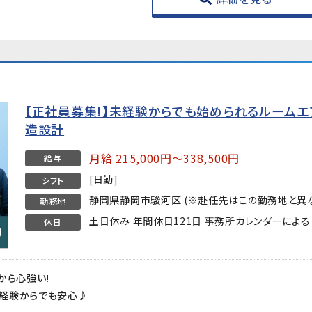
【正社員募集!】未経験からでも始められるルームエ
造設計
月給 215,000円～338,500円
給与
[日勤]
シフト
静岡県静岡市駿河区 (※赴任先はこの勤務地と異な
勤務地
土日休み 年間休日121日 事務所カレンダーによる
休日
から心強い!
経験からでも安心♪