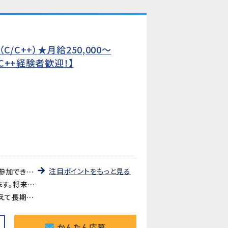
C++）★月給250,000〜
C++経験者歓迎！】
注目ポイントをもっと見る
《入社後2〜3か月の社内研修あり》経験が浅い方も安心。入社後はじっくり研修を受けてからプロジェクトへ参加できます。C言語・C++の経験を活かしながら、設計力や問題解決力も磨けます。
《設計から開発・テストまで幅広く経験できる》仕様調査・設計・コーディング・評価テストまで一貫して携われます。将来的には新機能開発や上流工程など、より裁量の大きな業務へのステップアップも可能です。
《賞与年2回・昇給・退職金あり》前年実績で賞与年計4か月分、昇給は年1回（6月）。自社正社員として腰を据えて長期的なキャリアを築ける環境です。
かんたん応募