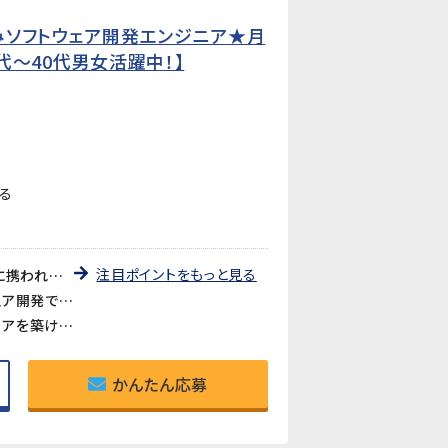
みソフトウェア開発エンジニア★月
0代〜40代男女活躍中！】
る
注目ポイントをもっと見る
《設計から製品完成まで一貫して携われる》基本設計・詳細設計・プログラム開発・テストまで、製品開発全体に携われるポジションです。「設計だけ」「プログラミングだけ」ではなく、エンジニアとしてのスキルの幅を広げられる環境です。
《大手メーカーで身近な製品づくりに携わるやりがい》家庭やオフィスで毎日使われる空調室内機のソフトウェア開発です。自分が携わった製品が世の中に出ていくやりがいを感じながら働けます。
《賞与年2回・昇給・退職金あり》前年実績で賞与年計4か月分、昇給年1回（6月）。正社員として安定したキャリアを築ける待遇が整っています。
かんたん応募