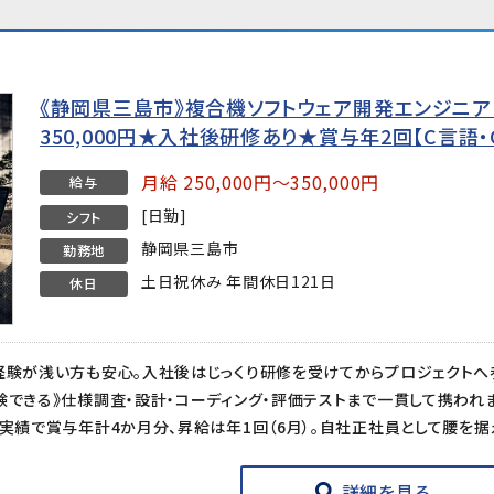
《静岡県三島市》複合機ソフトウェア開発エンジニア（C/
350,000円★入社後研修あり★賞与年2回【C言語・
月給 250,000円～350,000円
給与
[日勤]
シフト
静岡県三島市
勤務地
土日祝休み 年間休日121日
休日
詳細を見る