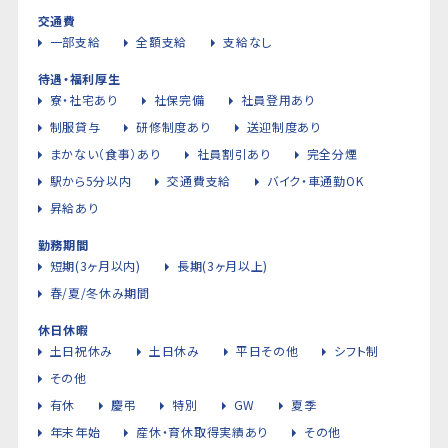
交通費
一部支給
全額支給
支給なし
待遇・福利厚生
寮・社宅あり
社保完備
社員登用あり
制服貸与
研修制度あり
送迎制度あり
まかない（食事）あり
社員割引あり
完全分煙
駅から5分以内
交通費支給
バイク・車通勤OK
昇給あり
勤務期間
短期(3ヶ月以内)
長期(3ヶ月以上)
春/夏/冬休み期間
休日休暇
土日祝休み
土日休み
平日その他
シフト制
その他
有休
慶弔
特別
GW
夏季
年末年始
産休・育休取得実績あり
その他