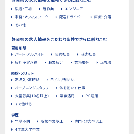
製造・工場
軽作業
エンジニア
事務・オフィスワーク
配送ドライバー
医療・介護
その他
静岡県の求人情報をこだわり条件でさらに絞りこむ
雇用形態
パート・アルバイト
契約社員
派遣社員
紹介予定派遣
職業紹介
業務委託
正社員
経験・メリット
高収入・高時給
日払い/週払い
オープニングスタッフ
体を動かす仕事
大量募集(10名以上)
語学活用
PC活用
すぐ働ける
学歴
学歴不問
高校卒業以上
専門・短大卒以上
4年生大学卒業