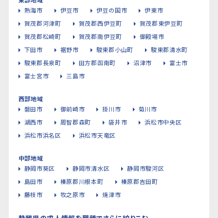
熱海市
伊豆市
伊豆の国市
伊東市
賀茂郡河津町
賀茂郡西伊豆町
賀茂郡東伊豆町
賀茂郡松崎町
賀茂郡南伊豆町
御殿場市
下田市
裾野市
駿東郡小山町
駿東郡清水町
駿東郡長泉町
田方郡函南町
沼津市
富士市
富士宮市
三島市
西部地域
磐田市
御前崎市
掛川市
菊川市
湖西市
周智郡森町
袋井市
浜松市中央区
浜松市浜名区
浜松市天竜区
中部地域
静岡市葵区
静岡市清水区
静岡市駿河区
島田市
榛原郡川根本町
榛原郡吉田町
藤枝市
牧之原市
焼津市
静岡県の求人情報を職種でさらに絞りこむ