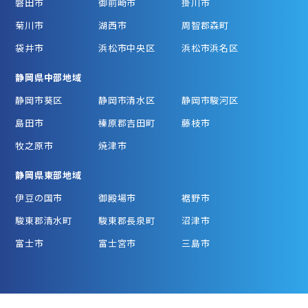
磐田市
御前崎市
掛川市
菊川市
湖西市
周智郡森町
袋井市
浜松市中央区
浜松市浜名区
静岡県中部地域
静岡市葵区
静岡市清水区
静岡市駿河区
島田市
榛原郡吉田町
藤枝市
牧之原市
焼津市
静岡県東部地域
伊豆の国市
御殿場市
裾野市
駿東郡清水町
駿東郡長泉町
沼津市
富士市
富士宮市
三島市