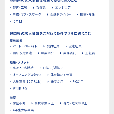
製造・工場
軽作業
エンジニア
事務・オフィスワーク
配送ドライバー
医療・介護
その他
静岡県の求人情報をこだわり条件でさらに絞りこむ
雇用形態
パート・アルバイト
契約社員
派遣社員
紹介予定派遣
職業紹介
業務委託
正社員
経験・メリット
高収入・高時給
日払い/週払い
オープニングスタッフ
体を動かす仕事
大量募集(10名以上)
語学活用
PC活用
すぐ働ける
学歴
学歴不問
高校卒業以上
専門・短大卒以上
4年生大学卒業