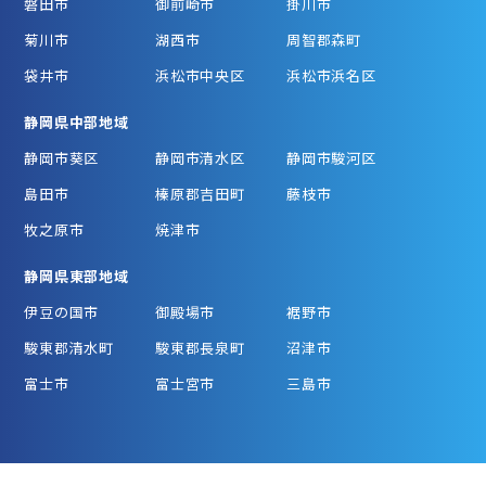
磐田市
御前崎市
掛川市
菊川市
湖西市
周智郡森町
袋井市
浜松市中央区
浜松市浜名区
静岡県中部地域
静岡市葵区
静岡市清水区
静岡市駿河区
島田市
榛原郡吉田町
藤枝市
牧之原市
焼津市
静岡県東部地域
伊豆の国市
御殿場市
裾野市
駿東郡清水町
駿東郡長泉町
沼津市
富士市
富士宮市
三島市