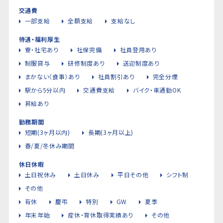
交通費
一部支給
全額支給
支給なし
待遇・福利厚生
寮・社宅あり
社保完備
社員登用あり
制服貸与
研修制度あり
送迎制度あり
まかない（食事）あり
社員割引あり
完全分煙
駅から5分以内
交通費支給
バイク・車通勤OK
昇給あり
勤務期間
短期(3ヶ月以内)
長期(3ヶ月以上)
春/夏/冬休み期間
休日休暇
土日祝休み
土日休み
平日その他
シフト制
その他
有休
慶弔
特別
GW
夏季
年末年始
産休・育休取得実績あり
その他