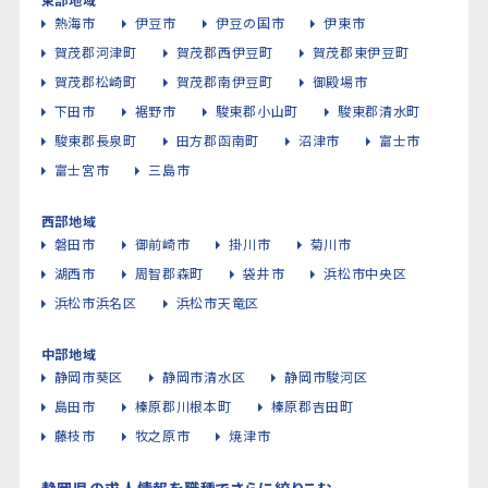
熱海市
伊豆市
伊豆の国市
伊東市
賀茂郡河津町
賀茂郡西伊豆町
賀茂郡東伊豆町
賀茂郡松崎町
賀茂郡南伊豆町
御殿場市
下田市
裾野市
駿東郡小山町
駿東郡清水町
駿東郡長泉町
田方郡函南町
沼津市
富士市
富士宮市
三島市
西部地域
磐田市
御前崎市
掛川市
菊川市
湖西市
周智郡森町
袋井市
浜松市中央区
浜松市浜名区
浜松市天竜区
中部地域
静岡市葵区
静岡市清水区
静岡市駿河区
島田市
榛原郡川根本町
榛原郡吉田町
藤枝市
牧之原市
焼津市
静岡県の求人情報を職種でさらに絞りこむ