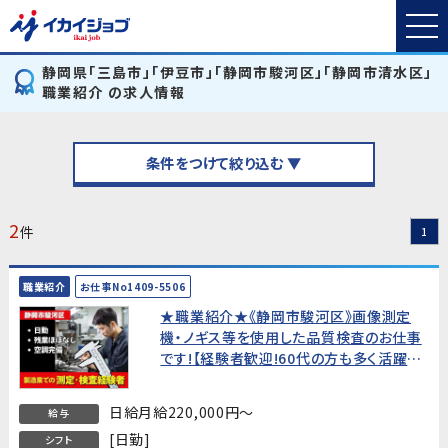
静岡県「三島市」「伊豆市」「静岡市駿河区」「静岡市清水区」
職業紹介 の求人情報
条件をつけて絞り込む ▼
2
件
1
職業紹介
お仕事No1409-5506
★職業紹介★《静岡市駿河区》画像測定
機・ノギス等を使用した品質検査のお仕事
です!【経験者歓迎!60代の方も多く活躍
中!】
日給月給220,000円～
給与
[日勤]
シフト