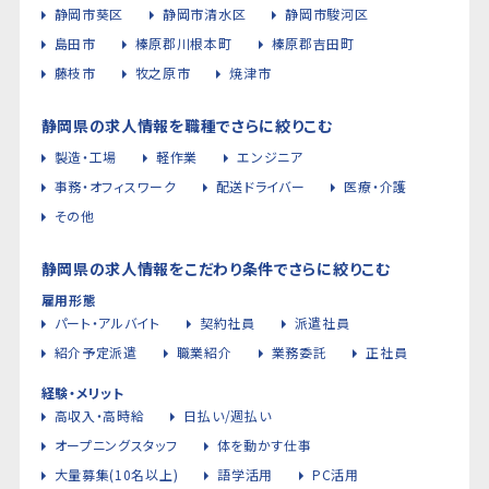
静岡市葵区
静岡市清水区
静岡市駿河区
島田市
榛原郡川根本町
榛原郡吉田町
藤枝市
牧之原市
焼津市
静岡県の求人情報を職種でさらに絞りこむ
製造・工場
軽作業
エンジニア
事務・オフィスワーク
配送ドライバー
医療・介護
その他
静岡県の求人情報をこだわり条件でさらに絞りこむ
雇用形態
パート・アルバイト
契約社員
派遣社員
紹介予定派遣
職業紹介
業務委託
正社員
経験・メリット
高収入・高時給
日払い/週払い
オープニングスタッフ
体を動かす仕事
大量募集(10名以上)
語学活用
PC活用