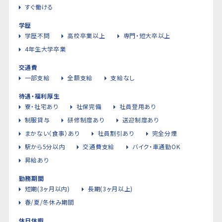
すぐ働ける
学歴
学歴不問
高校卒業以上
専門・短大卒以上
4年生大学卒業
交通費
一部支給
全額支給
支給なし
待遇・福利厚生
寮・社宅あり
社保完備
社員登用あり
制服貸与
研修制度あり
送迎制度あり
まかない（食事）あり
社員割引あり
完全分煙
駅から5分以内
交通費支給
バイク・車通勤OK
昇給あり
勤務期間
短期(3ヶ月以内)
長期(3ヶ月以上)
春/夏/冬休み期間
休日休暇