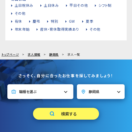
土日祝休み
土日休み
平日その他
シフト制
その他
有休
慶弔
特別
GW
夏季
年末年始
産休・育休取得実績あり
その他
トップページ
求人情報
静岡県
求人一覧
さっそく、自分に合ったお仕事を探してみましょう！