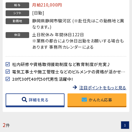
月給210,000円
給与
[日勤]
シフト
静岡県静岡市駿河区 (※赴任先はこの勤務地と異
勤務地
なります。)
土日祝休み 年間休日122日
休日
※業務の都合により休日出勤をお願いする場合も
あります 事務所カレンダーによる
社内研修や資格取得援助制度など教育制度が充実♪
電気工事士や施工管理士などのビルメンテの資格が活かせます!
20代30代40代50代男性活躍中!
注目ポイントをもっと見る
詳細を見る
かんたん応募
2
件
1