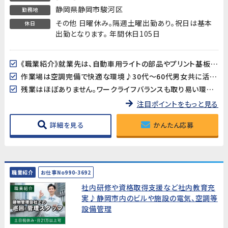
静岡県静岡市駿河区
勤務地
その他 日曜休み。隔週土曜出勤あり。祝日は基本
休日
出勤となります。 年間休日105日
《職業紹介》就業先は、自動車用ライトの部品やプリント基板用端子などを製造している企業です。長期的に安定した就業が見込めます!
作業場は空調完備で快適な環境♪30代～60代男女共に活躍中!
残業はほぼありません。ワークライフバランスも取り易い環境です。
注目ポイントをもっと見る
詳細を見る
かんたん応募
職業紹介
お仕事No990-3692
社内研修や資格取得支援など社内教育充
実♪静岡市内のビルや施設の電気、空調等
設備管理