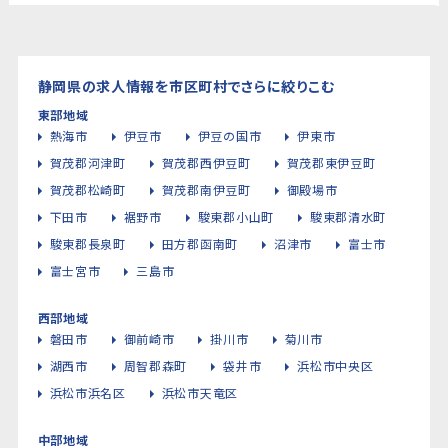
静岡県の求人情報を市区町村でさらに絞りこむ
東部地域
熱海市
伊豆市
伊豆の国市
伊東市
賀茂郡河津町
賀茂郡西伊豆町
賀茂郡東伊豆町
賀茂郡松崎町
賀茂郡南伊豆町
御殿場市
下田市
裾野市
駿東郡小山町
駿東郡清水町
駿東郡長泉町
田方郡函南町
沼津市
富士市
富士宮市
三島市
西部地域
磐田市
御前崎市
掛川市
菊川市
湖西市
周智郡森町
袋井市
浜松市中央区
浜松市浜名区
浜松市天竜区
中部地域